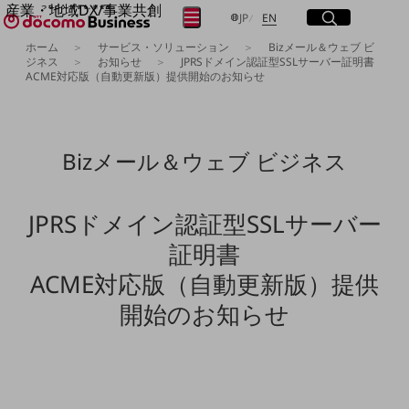
産業・地域DX/事業共創
サイト内検索
開く
日本語
English
メニュー
開く
JP
EN
OPEN HUB for Plural Futures
ホーム
サービス・ソリューション
Bizメール＆ウェブ ビ
自律・分散・協調型社会の実現を目指し、
ジネス
お知らせ
JPRSドメイン認証型SSLサーバー証明書
ACME対応版（自動更新版）提供開始のお知らせ
フリーワードを入力して探す
「社会可能性」を探究・実装する事業共創エコシステムです。
OPEN HUB for Plural Futuresとは
イベント/ウェビナー
検索する
記事コンテンツ
プレイヤー(カタリスト/パートナー企業)
Bizメール＆ウェブ ビジネス
事例
Smart World
フリーワードでNTTドコモビジネスの
取り組みを検索
産業・地域DXプラットフォーマーとして
JPRSドメイン認証型SSLサーバー
企業と地域が持続成長する社会を目指します
証明書
Smart City
Smart Education
ACME対応版（自動更新版）提供
Smart Healthcare
Smart Industry
開始のお知らせ
Smart Mobility
Smart Worksite
生成AI(Generative AI)
地域の取り組み
地域社会を支える皆さまと地域課題の解決や