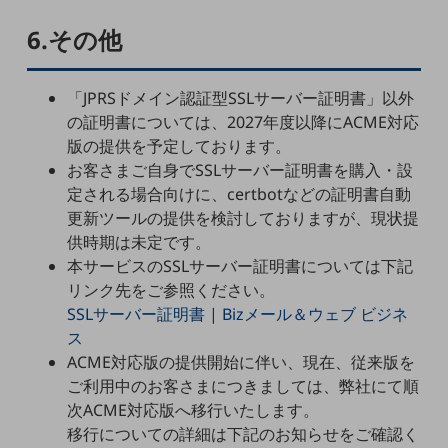
ビジネスお役立ち情報
6.その他
旬な話題やお役立ち資料などDXの課題を
解決するヒントをお届けする記事サイト
新着記事
お役立ち資料ダウンロード
「JPRSドメイン認証型SSLサーバー証明書」以外
トレンド記事特集
の証明書については、2027年度以降にACME対応
IT用語集
版の提供を予定しております。
中堅中小企業向け
お客さまご自身でSSLサーバー証明書を購入・設
サービス・ソリューション
定される場合向けに、certbotなどの証明書自動
課題やニーズに合ったサービスをご紹介し、
更新ツールの提供を検討しておりますが、現状提
中堅中小企業のビジネスをサポート！
供時期は未定です。
お悩みから見つける
本サービスのSSLサーバー証明書については下記
お悩みから見つけるTOP
リンク先をご参照ください。
ネットワーク
SSLサーバー証明書 | Bizメール＆ウェブ ビジネ
ス
モバイル・音声
ACME対応版の提供開始に伴い、現在、従来版を
バックオフィス
ご利用中のお客さまにつきましては、弊社にて順
次ACME対応版へ移行いたします。
リモート・ハイブリッドワーク
移行についての詳細は下記のお知らせをご確認く