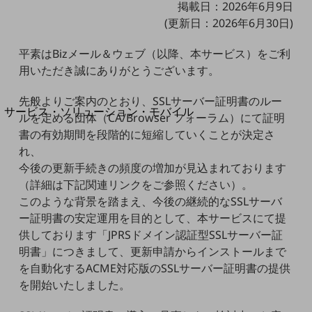
掲載日：2026年6月9日
地域経済のさらなる活性化に取り組みます
自治体・地域社会との共創
(更新日：2026年6月30日)
LGPF(Local Government Platform)
平素はBizメール＆ウェブ（以降、本サービス）をご利
用いただき誠にありがとうございます。
別ウィンドウで開きます
先般よりご案内のとおり、SSLサーバー証明書のルー
サービス・ソリューション・モバイル
ルを定める団体（CA/Browser フォーラム）にて証明
サービス・ソリューションTOP
書の有効期間を段階的に短縮していくことが決定さ
れ、
DXに関する課題を解決する
サービス・ソリューションをご紹介
今後の更新手続きの頻度の増加が見込まれております
カテゴリーで探す
（詳細は下記関連リンクをご参照ください）。
カテゴリーで探すTOP
このような背景を踏まえ、今後の継続的なSSLサーバ
ー証明書の安定運用を目的として、本サービスにて提
ネットワーク・モバイル
供しております「JPRSドメイン認証型SSLサーバー証
クラウド・データセンター
明書」につきまして、更新申請からインストールまで
を自動化するACME対応版のSSLサーバー証明書の提供
電話・映像コミュニケーション
を開始いたしました。
セキュリティ