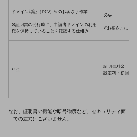
教育
ドメイン認証（DCV）※のお客さま作業
必要
モビリティ
※証明書の発行時に、申請者ドメインの利用
製造・建設業
※お客さまにて
権を保持していることを確認する仕組み
小売業
キーワードで探す
モバイルTOP
法人向けスマホ・携帯に関する、
証明書料金：月
おすすめの機種、料金やサービスをご紹介
料金
設定料：初回設
製品
製品TOP
ビジネス向けスマートフォン
タフネススマートフォン
なお、証明書の機能や暗号強度など、セキュリティ面
データ通信製品
での差異はございません。
ドコモケータイ
5G対応ホームルーター