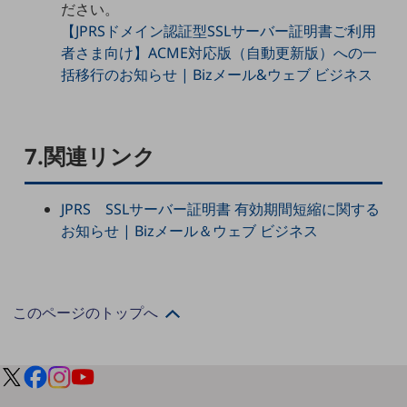
ださい。
セキュリティ
【JPRSドメイン認証型SSLサーバー証明書ご利用
その他のお悩みはこちら
者さま向け】ACME対応版（自動更新版）への一
業界から見つける
括移行のお知らせ | Bizメール&ウェブ ビジネス
業界から見つけるTOP
製造業
小売・卸売業
7.関連リンク
運輸業
JPRS SSLサーバー証明書 有効期間短縮に関する
建設業
お知らせ | Bizメール＆ウェブ ビジネス
地域産業
その他の業界はこちら
ゲーム感覚で見つける
このページのトップへ
ビジネスお悩み診断
NTTドコモビジネス
オンラインショップ
モバイル・ICTサービスをオンラインで
相談・申し込みができるバーチャルショップ