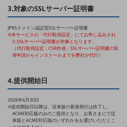
3.対象のSSLサーバー証明書
通信モジュール製品
衛星携帯電話
JPRSドメイン認証型SSLサーバー証明書
IOT完了済みメーカーブランド製品
※本サービスの「代行取得設定」にてお申し込みされ
料金
たSSLサーバー証明書が対象となります。
料金TOP
（代行取得設定：CSR作成・SSLサーバー証明書の取
ドコモBiz データ無制限 ドコモ MAX ドコモ mini ドコモBiz かけ放題
得申請からインストールまでを弊社が代行）
ケータイプラン
5Gデータプラス
4.提供開始日
データプラス
IoT向け回線料金
2026年6月30日
home5Gプラン
※提供開始日以降は、従来版の新規発行は終了し、
モバイルサービス
ACME対応版のみのご提供となり、お客さまにて従
端末の一元管理
来版とACME対応版のいずれかをお選びいただくこ