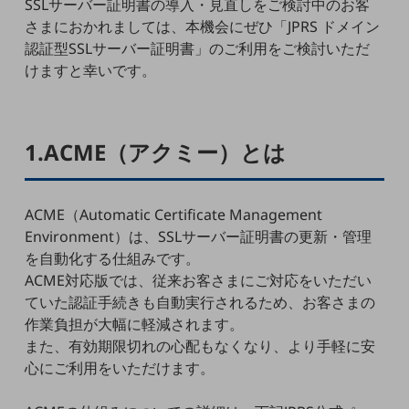
SSLサーバー証明書の導入・見直しをご検討中のお客
5G
さまにおかれましては、本機会にぜひ「JPRS ドメイン
IoT
認証型SSLサーバー証明書」のご利用をご検討いただ
けますと幸いです。
AI
データ利活用
1.ACME（アクミー）とは
運用管理
業務支援・マーケティング
ACME（Automatic Certificate Management
災害対策・BCP
課題・ニーズで探す
Environment）は、SSLサーバー証明書の更新・管理
課題・ニーズで探すTOP
を自動化する仕組みです。
ACME対応版では、従来お客さまにご対応をいただい
コミュニケーション・情報共有
ていた認証手続きも自動実行されるため、お客さまの
マーケティング
作業負担が大幅に軽減されます。
また、有効期限切れの心配もなくなり、より手軽に安
業務効率化
心にご利用をいただけます。
災害対策