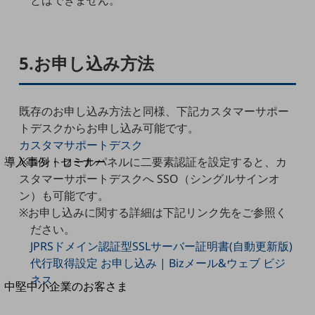
とはできません。
セキュリティ
運用保守・故障紛失サポート
回線・ネットワーク
5.お申し込み方法
お手続き
既存のお申し込み方法と同様、下記カスタマーサポー
トデスクからお申し込み可能です。
別ウィンドウで開きます
カスタマサポートデスク
サービスをご利用中のお客さま
※コントロールパネルに二要素認証を設定すると、カ
導入事例・セミナー
導入事例TOP
スタマーサポートデスクへ SSO（シングルサインオ
ン）も可能です。
最新の導入事例や注目の導入事例をご紹介します
※お申し込みに関する詳細は下記リンク先をご参照く
セミナー
ださい。
開催・出展する各種セミナー、イベント情報をご紹介します
JPRSドメイン認証型SSLサーバー証明書(自動更新版)
代行取得設定 お申し込み | Bizメール&ウェブ ビジ
ネス
別ウィンドウで開きます
中堅中小企業のお客さま
NTTドコモビジネスウォッチ