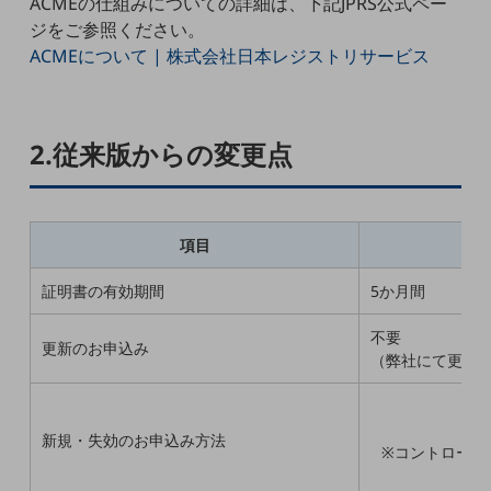
ACMEの仕組みについての詳細は、下記JPRS公式ペー
職場環境整備
ジをご参照ください。
ACMEについて | 株式会社日本レジストリサービス
地域共創・地方創生
セキュリティ対策
遠隔監視
2.従来版からの変更点
顧客体験（CX）改善
自動化・省電化
項目
人材不足解消
業種・業態で探す
証明書の有効期間
5か月間
業種・業態で探すTOP
不要
自治体
更新のお申込み
（弊社にて更新
一次産業
医療・介護
新規・失効のお申込み方法
※コントロール
観光