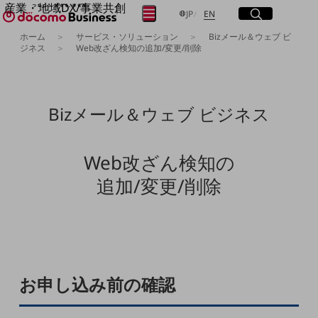
産業・地域DX/事業共創
サイト内検索
開く
日本語
English
メニュー
開く
JP
EN
OPEN HUB for Plural Futures
ホーム
サービス・ソリューション
Bizメール＆ウェブ ビ
自律・分散・協調型社会の実現を目指し、
ジネス
Web改ざん検知の追加/変更/削除
フリーワードを入力して探す
「社会可能性」を探究・実装する事業共創エコシステムです。
OPEN HUB for Plural Futuresとは
イベント/ウェビナー
検索する
記事コンテンツ
Bizメール＆ウェブ ビジネス
プレイヤー(カタリスト/パートナー企業)
事例
Smart World
フリーワードでNTTドコモビジネスの
Web改ざん検知の
取り組みを検索
産業・地域DXプラットフォーマーとして
追加/変更/削除
企業と地域が持続成長する社会を目指します
Smart City
Smart Education
Smart Healthcare
Smart Industry
Smart Mobility
Smart Worksite
生成AI(Generative AI)
お申し込み前の確認
地域の取り組み
地域社会を支える皆さまと地域課題の解決や