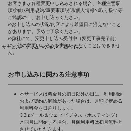
地域経済のさらなる活性化に取り組みます
お客さまが各種変更申し込みされる場合、各種注意事
自治体・地域社会との共創
項/約款/利用規約/重要事項説明/個人情報の取り扱い等
LGPF(Local Government Platform)
ご確認の上、お申し込みください。
※お申し込みの状況/内容により希望日に沿えないこと
別ウィンドウで開きます
があります。予めご了承ください。
※弊社にて、変更申し込み受付中（変更工事完了前）
に、他の変更申し込みを実施いただくことはできませ
サービス・ソリューション・モバイル
ん。
サービス・ソリューションTOP
DXに関する課題を解決する
サービス・ソリューションをご紹介
お申し込みに関わる注意事項
カテゴリーで探す
カテゴリーで探すTOP
ネットワーク・モバイル
本サービスは料金月の初日以外の日に、利用開始
および契約の解除があった場合は、月額で定める
クラウド・データセンター
利用料金を日割りします。
電話・映像コミュニケーション
※Bizメール＆ウェブ ビジネス（ホスティング）
と同月に開始する場合、月額利用料は初月無料と
セキュリティ
させていただきます。