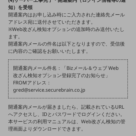
セキュリティ
知）を受領
開通案内はお申し込み時にご入力された連絡先メール
その他のお悩みはこちら
業界から見つける
アドレス宛に送付させていただきます。
業界から見つけるTOP
※Web改ざん検知オプションの追加時のみ送付いたし
ます。
製造業
開通案内メールの件名は以下となりますので、受信後
小売・卸売業
に内容のご確認をお願いいたします。
運輸業
開通案内メール件名：「Bizメール＆ウェブ Web
建設業
改ざん検知オプション登録完了のお知らせ」
FROMアドレス：
地域産業
gred@service.securebrain.co.jp
その他の業界はこちら
ゲーム感覚で見つける
ビジネスお悩み診断
開通案内メールが届きましたら、記載されているURL
NTTドコモビジネス
へアクセスし、IDとパスワードでログインください。
オンラインショップ
本サービスの利用マニュアルは、Web改ざん検知の管
理画面よりダウンロードできます。
モバイル・ICTサービスをオンラインで
相談・申し込みができるバーチャルショップ