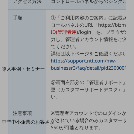
セキュリティ
アクセス方法
コントロールパネルからのシングルサイ
運用保守・故障紛失サポート
手順
①『ご利用内容のご案内』に記載され
回線・ネットワーク
ロールパネルのURL「https://bizmw-lo
お手続き
ID(管理者用)
/login」を、ブラウザ
力し、管理者アカウント情報をご入力
てください。
詳細は以下ページをご確認ください。
https://support.ntt.com/mw-
別ウィンドウで開きます
サービスをご利用中のお客さま
businessr3/faq/detail/pid2300001i80
導入事例・セミナー
導入事例TOP
②画面左部分の「管理者サポート」か
最新の導入事例や注目の導入事例をご紹介します
更（カスタマーサポートデスク）」を
セミナー
い。
開催・出展する各種セミナー、イベント情報をご紹介します
注意事項
※管理者アカウントでのログインかつ
がされている場合のみカスタマーサポ
別ウィンドウで開きます
中堅中小企業のお客さま
SSOが可能となります。
NTTドコモビジネスウォッチ