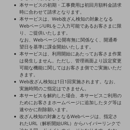
5G
本サービスの初期・工事費用は初回月額料金請求
時に合わせて請求となります。
IoT
本サービスは、Web改ざん検知の対象となる
WebページURLをご入力可能であるお客さまに限
AI
り、ご提供いたします。
データ利活用
なお、Webページ公開有無に関係なく、開通希
望日を基準に課金開始いたします。
運用管理
本サービスは、利用開始にあたってお客さま作業
業務支援・マーケティング
は発生しません。ただし、管理画面より設定変更
可能な機能に関してはお客さま側でご実施いただ
災害対策・BCP
きます。
課題・ニーズで探す
課題・ニーズで探すTOP
Web改ざん検知は1日1回実施されます。なお、
実施時間のご指定はできません。
コミュニケーション・情報共有
本サービスを解約した場合、本サービスご利用の
マーケティング
ためにお客さまホームページに追加したタグ等は
速やかに削除願います。
業務効率化
改ざん検知の対象となるWebページは、指定さ
れたURL（解析開始URL）からハイパーリンクで
災害対策