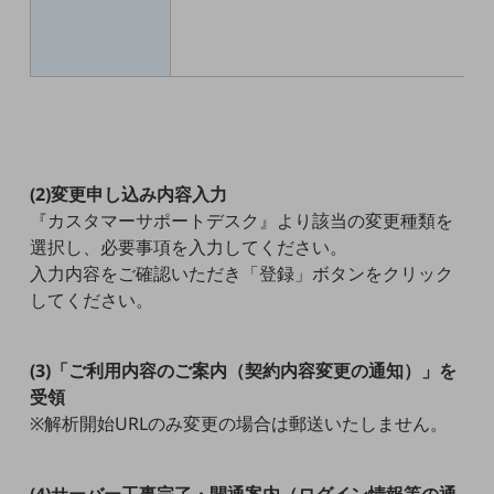
ビジネスお役立ち情報
旬な話題やお役立ち資料などDXの課題を
解決するヒントをお届けする記事サイト
新着記事
お役立ち資料ダウンロード
トレンド記事特集
IT用語集
中堅中小企業向け
(2)変更申し込み内容入力
サービス・ソリューション
『カスタマーサポートデスク』より該当の変更種類を
課題やニーズに合ったサービスをご紹介し、
選択し、必要事項を入力してください。
中堅中小企業のビジネスをサポート！
入力内容をご確認いただき「登録」ボタンをクリック
お悩みから見つける
してください。
お悩みから見つけるTOP
ネットワーク
(3)「ご利用内容のご案内（契約内容変更の通知）」を
モバイル・音声
受領
※解析開始URLのみ変更の場合は郵送いたしません。
バックオフィス
リモート・ハイブリッドワーク
(4)サーバー工事完了・開通案内（ログイン情報等の通