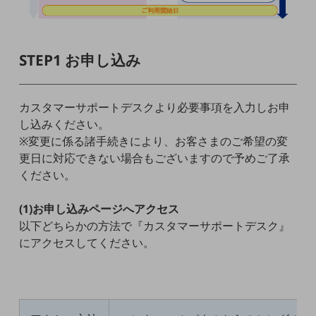
通信モジュール製品
衛星携帯電話
STEP1 お申し込み
IOT完了済みメーカーブランド製品
料金
料金TOP
カスタマーサポートデスクより必要事項を入力しお申
し込みください。
ドコモBiz データ無制限 ドコモ MAX ドコモ mini ドコモBiz かけ放題
※変更に係る諸手続きにより、お客さまのご希望の変
更日に対応できない場合もございますので予めご了承
ケータイプラン
ください。
5Gデータプラス
(1)お申し込みページへアクセス
データプラス
以下どちらかの方法で『カスタマーサポートデスク』
IoT向け回線料金
にアクセスしてください。
home5Gプラン
モバイルサービス
端末の一元管理