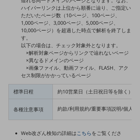
辿れる同一ドメインのページとなります。なお、
職場環境整備
ハイパーリンクは上位から順番に辿り、ご指定い
ただいたページ数（10ページ、100ページ、
地域共創・地方創生
1,000ページ、3,000ページ、5,000ページ、
セキュリティ対策
10,000ページ）を超過した時点で解析を終了しま
す。
遠隔監視
以下の場合は、チェック対象外となります。
顧客体験（CX）改善
×解析対象ページからリンクで辿れないページ
×異なるドメインのページ
自動化・省電化
×画像ファイル、動画ファイル、FLASH、アク
人材不足解消
セス制限がかかっているページ
業種・業態で探す
業種・業態で探すTOP
標準日程
約10営業日（土日祝日等を除く）
自治体
約款/利用規約/重要事項説明/個人
各種注意事項
一次産業
医療・介護
Web改ざん検知の詳細は
こちら
をご覧くださ
観光