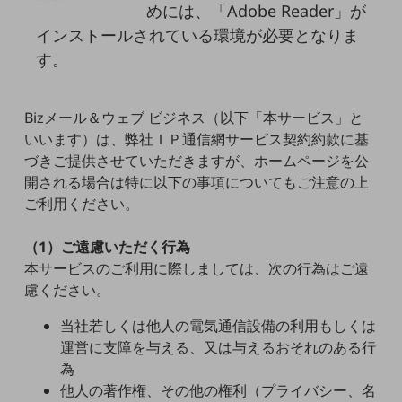
めには、「Adobe Reader」が
5G
インストールされている環境が必要となりま
IoT
す。
AI
データ利活用
Bizメール＆ウェブ ビジネス（以下「本サービス」と
いいます）は、弊社ＩＰ通信網サービス契約約款に基
運用管理
づきご提供させていただきますが、ホームページを公
業務支援・マーケティング
開される場合は特に以下の事項についてもご注意の上
ご利用ください。
災害対策・BCP
課題・ニーズで探す
（1）ご遠慮いただく行為
課題・ニーズで探すTOP
本サービスのご利用に際しましては、次の行為はご遠
コミュニケーション・情報共有
慮ください。
マーケティング
当社若しくは他人の電気通信設備の利用もしくは
運営に支障を与える、又は与えるおそれのある行
業務効率化
為
災害対策
他人の著作権、その他の権利（プライバシー、名