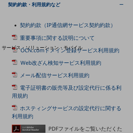
地域経済のさらなる活性化に取り組みます
契約約款・利用規約など
自治体・地域社会との共創
LGPF(Local Government Platform)
契約約款（IP通信網サービス契約約款）
別ウィンドウで開きます
重要事項に関する説明について
サービス・ソリューション・モバイル
OCN.comドメイン登録サービス利用規約
サービス・ソリューションTOP
Web改ざん検知サービス利用規約
DXに関する課題を解決する
サービス・ソリューションをご紹介
メール配信サービス利用規約
カテゴリーで探す
カテゴリーで探すTOP
電子証明書の販売等及び設定代行に係る利
ネットワーク・モバイル
用規約
クラウド・データセンター
ホスティングサービスの設定代行に関する
電話・映像コミュニケーション
利用規約
セキュリティ
PDFファイルをご覧いただくた