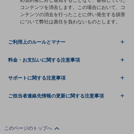
め契約者に対し通知することなく、蓄積していた
コンテンツを消去します。この場合において、コ
通信モジュール製品
ンテンツの消去を行ったことに伴い発生する損害
について弊社は責任を負わないものとします。
衛星携帯電話
IOT完了済みメーカーブランド製品
料金
ご利用上のルールとマナー
料金TOP
ドコモBiz データ無制限 ドコモ MAX ドコモ mini ドコモBiz かけ放題
料金・お支払いに関する注意事項
ケータイプラン
サポートに関する注意事項
5Gデータプラス
データプラス
ご担当者連絡先情報の更新に関する注意事項
IoT向け回線料金
home5Gプラン
モバイルサービス
端末の一元管理
このページのトップへ