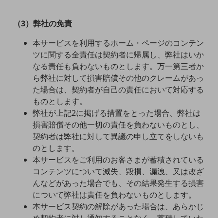
教育
（3）弊社の免責
モビリティ
本サービスを利用するホーム・ページのコンテン
製造・建設業
ツに関する全責任は契約者に帰属し、弊社はいか
小売業
なる責任も負わないものとします。万一第三者か
キーワードで探す
ら弊社に対して損害賠償その他のクレームがあっ
モバイルTOP
た場合は、契約者が自己の責任において対応する
法人向けスマホ・携帯に関する、
ものとします。
おすすめの機種、料金やサービスをご紹介
弊社が上記2に掲げる措置をとった場合、弊社は
製品
損害賠償その他一切の責任を負わないものとし、
製品TOP
契約者は弊社に対して異議の申し立てをしないも
ビジネス向けスマートフォン
のとします。
本サービスをご利用のお客さまが蓄積されている
タフネススマートフォン
コンテンツについて滅失、毀損、漏洩、又は改ざ
データ通信製品
んなどがあった場合でも、その結果発生する損害
について弊社は責任を負わないものとします。
ドコモケータイ
本サービス契約の解除があった場合は、あらかじ
5G対応ホームルーター