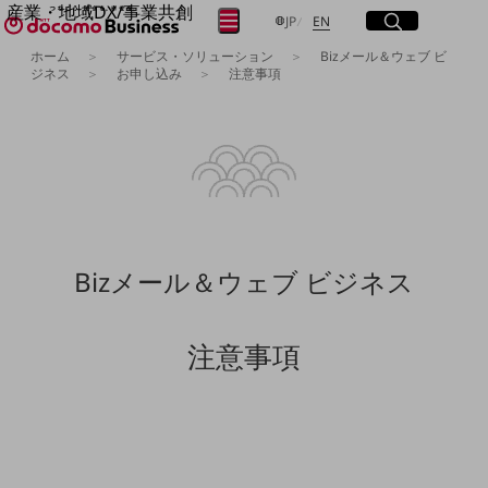
産業・地域DX/事業共創
サイト内検索
開く
日本語
English
メニュー
開く
JP
EN
OPEN HUB for Plural Futures
ホーム
サービス・ソリューション
Bizメール＆ウェブ ビ
自律・分散・協調型社会の実現を目指し、
ジネス
お申し込み
注意事項
フリーワードを入力して探す
「社会可能性」を探究・実装する事業共創エコシステムです。
OPEN HUB for Plural Futuresとは
イベント/ウェビナー
検索する
記事コンテンツ
プレイヤー(カタリスト/パートナー企業)
事例
Smart World
フリーワードでNTTドコモビジネスの
取り組みを検索
産業・地域DXプラットフォーマーとして
Bizメール＆ウェブ ビジネス
企業と地域が持続成長する社会を目指します
Smart City
Smart Education
Smart Healthcare
注意事項
Smart Industry
Smart Mobility
Smart Worksite
生成AI(Generative AI)
地域の取り組み
地域社会を支える皆さまと地域課題の解決や