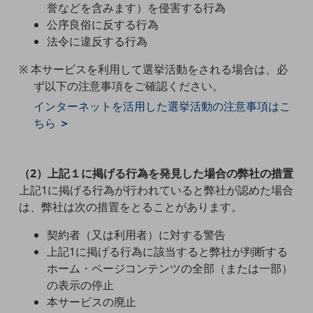
誉などを含みます）を侵害する行為
職場環境整備
公序良俗に反する行為
地域共創・地方創生
法令に違反する行為
セキュリティ対策
※ 本サービスを利用して選挙活動をされる場合は、必
ず以下の注意事項をご確認ください。
遠隔監視
インターネットを活用した選挙活動の注意事項はこ
顧客体験（CX）改善
ちら
＞
自動化・省電化
人材不足解消
（2）上記１に掲げる行為を発見した場合の弊社の措置
業種・業態で探す
上記1に掲げる行為が行われていると弊社が認めた場合
業種・業態で探すTOP
は、弊社は次の措置をとることがあります。
自治体
契約者（又は利用者）に対する警告
一次産業
上記1に掲げる行為に該当すると弊社が判断する
ホーム・ページコンテンツの全部（または一部）
医療・介護
の表示の停止
観光
本サービスの廃止