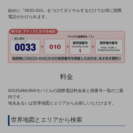
通信モジュール製品
始めに『0033-010』をつけてダイヤルするだけでお得に国際
電話がかけられます。
衛星携帯電話
IOT完了済みメーカーブランド製品
料金
料金TOP
ドコモBiz データ無制限 ドコモ MAX ドコモ mini ドコモBiz かけ放題
ケータイプラン
料金
5Gデータプラス
データプラス
0033SAMURAIモバイルの国際電話料金表と国番号一覧のご案
内です。
IoT向け回線料金
地名あるいは世界地図とエリアからお探しいただけます。
home5Gプラン
モバイルサービス
世界地図とエリアから検索
端末の一元管理