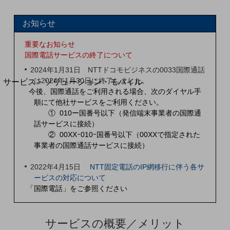
地域経済のさらなる活性化に取り組みます
自治体・地域社会との共創
LGPF(Local Government Platform)
お知らせ
重要なお知らせ
別ウィンドウで開きます
国際電話サービスの終了について
2024年1月31日 NTTドコモビジネスの0033国際通話
は2024年1月30日に終了しました。
サービス・ソリューション・モバイル
今後、国際通話をご利用される場合、次のダイヤル手
サービス・ソリューションTOP
順にて他社サービスをご利用ください。
DXに関する課題を解決する
① 010ー国番号以下（発信端末事業者の国際通
サービス・ソリューションをご紹介
話サービスに接続）
カテゴリーで探す
② 00XXｰ010ｰ国番号以下（00XXで指定された
カテゴリーで探すTOP
事業者の国際通話サービスに接続）
ネットワーク・モバイル
2022年4月15日
NTT固定電話のIP網移行に伴う各サ
ービスの対応について
クラウド・データセンター
「国際電話」をご参照ください
電話・映像コミュニケーション
セキュリティ
サービスの概要／メリット