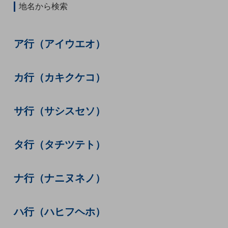
ビジネスお役立ち情報
地名から検索
旬な話題やお役立ち資料などDXの課題を
解決するヒントをお届けする記事サイト
新着記事
ア行（アイウエオ）
お役立ち資料ダウンロード
トレンド記事特集
IT用語集
カ行（カキクケコ）
中堅中小企業向け
サービス・ソリューション
課題やニーズに合ったサービスをご紹介し、
サ行（サシスセソ）
中堅中小企業のビジネスをサポート！
お悩みから見つける
お悩みから見つけるTOP
タ行（タチツテト）
ネットワーク
モバイル・音声
ナ行（ナニヌネノ）
バックオフィス
ハ行（ハヒフヘホ）
リモート・ハイブリッドワーク