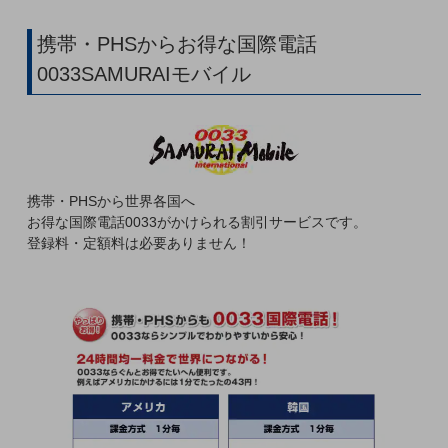
5G
携帯・PHSからお得な国際電話
IoT
0033SAMURAIモバイル
AI
データ利活用
運用管理
業務支援・マーケティング
携帯・PHSから世界各国へ
お得な国際電話0033がかけられる割引サービスです。
災害対策・BCP
登録料・定額料は必要ありません！
課題・ニーズで探す
課題・ニーズで探すTOP
コミュニケーション・情報共有
マーケティング
業務効率化
災害対策