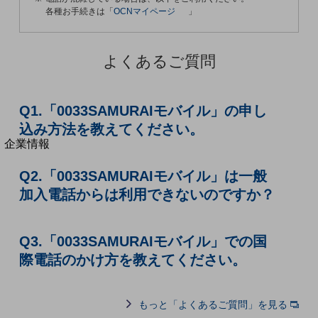
各種お手続きは「
OCNマイページ
」
法人向けモバイルトップ
はじめての方へ
サービス・商品を探す
新規会員登録/ログインはこちら
よくあるご質問
100回線以上のお問い合わせ・お見積りはこちら
Q1.「0033SAMURAIモバイル」の申し
込み方法を教えてください。
別ウィンドウで開きます
企業情報
企業情報TOP
Q2.「0033SAMURAIモバイル」は一般
会社案内
会社案内TOP
加入電話からは利用できないのですか？
組織
Q3.「0033SAMURAIモバイル」での国
沿革
際電話のかけ方を教えてください。
社長からのご挨拶
事業拠点
もっと「よくあるご質問」を見る