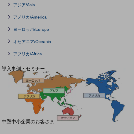
セキュリティ
アジア/Asia
運用保守・故障紛失サポート
アメリカ/America
回線・ネットワーク
お手続き
ヨーロッパ/Europe
オセアニア/Oceania
アフリカ/Africa
別ウィンドウで開きます
サービスをご利用中のお客さま
導入事例・セミナー
導入事例TOP
最新の導入事例や注目の導入事例をご紹介します
セミナー
開催・出展する各種セミナー、イベント情報をご紹介します
別ウィンドウで開きます
中堅中小企業のお客さま
NTTドコモビジネスウォッチ