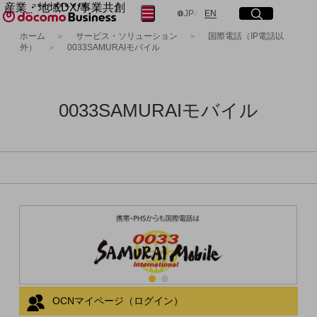
産業・地域DX/事業共創
サイト内検索
開く
メニュー
開く
日本語
English
JP
EN
OPEN HUB for Plural Futures
ホーム
サービス・ソリューション
国際電話（IP電話以
外）
0033SAMURAIモバイル
自律・分散・協調型社会の実現を目指し、
フリーワードを入力して探す
「社会可能性」を探究・実装する事業共創エコシステムです。
OPEN HUB for Plural Futuresとは
イベント/ウェビナー
検索する
記事コンテンツ
0033SAMURAIモバイル
プレイヤー(カタリスト/パートナー企業)
事例
Smart World
フリーワードでNTTドコモビジネスの
取り組みを検索
産業・地域DXプラットフォーマーとして
企業と地域が持続成長する社会を目指します
Smart City
Smart Education
Smart Healthcare
Smart Industry
Smart Mobility
Smart Worksite
生成AI(Generative AI)
地域の取り組み
OCNマイページ（ログイン）
地域社会を支える皆さまと地域課題の解決や