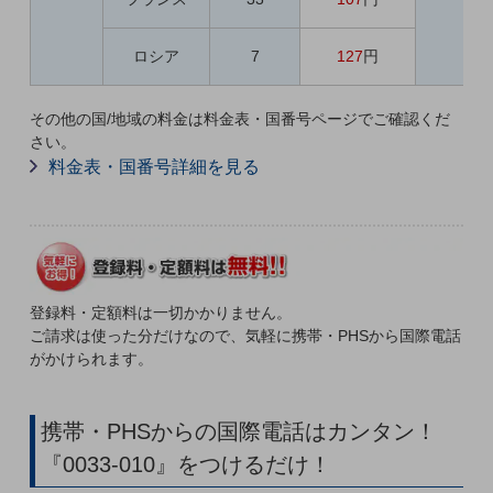
教育
モビリティ
ロシア
7
127
円
製造・建設業
その他の国/地域の料金は料金表・国番号ページでご確認くだ
小売業
さい。
キーワードで探す
料金表・国番号詳細を見る
モバイルTOP
法人向けスマホ・携帯に関する、
おすすめの機種、料金やサービスをご紹介
製品
製品TOP
登録料・定額料は一切かかりません。
ビジネス向けスマートフォン
ご請求は使った分だけなので、気軽に携帯・PHSから国際電話
がかけられます。
タフネススマートフォン
データ通信製品
携帯・PHSからの国際電話はカンタン！
ドコモケータイ
『0033-010』をつけるだけ！
5G対応ホームルーター