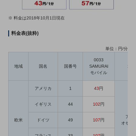
職場環境整備
地域共創・地方創生
※ 料金は2018年10月1日現在
セキュリティ対策
料金表(抜粋)
遠隔監視
単位：円/分
顧客体験（CX）改善
0033
自動化・省電化
地域
国名
国番号
SAMURAI
地
人材不足解消
モバイル
業種・業態で探す
業種・業態で探すTOP
アメリカ
1
43
円
自治体
イギリス
44
102
円
一次産業
アジ
医療・介護
欧米
ドイツ
49
107
円
オセア
観光
フランス
33
107
円