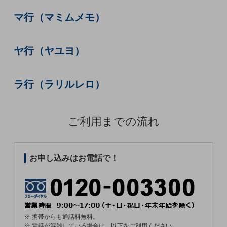
セキュリティ
マ行（マミムメモ）
その他のお悩みはこちら
業界から見つける
業界から見つけるTOP
ヤ行（ヤユヨ）
製造業
小売・卸売業
ラ行（ラリルレロ）
運輸業
ご利用までの流れ
建設業
地域産業
その他の業界はこちら
お申し込みはお電話で！
ゲーム感覚で見つける
ビジネスお悩み診断
NTTドコモビジネス
オンラインショップ
モバイル・ICTサービスをオンラインで
※ 携帯からも通話料無料。
※ 電話が混雑している場合は、以下をご利用ください。
相談・申し込みができるバーチャルショップ