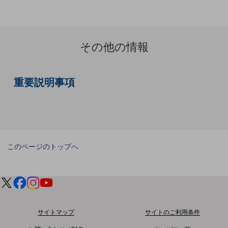
グループ会社
会社案内パンフレット
ニュースルーム
ニュースルームTOP
その他の情報
ニュースリリース
地域からの発表
重要説明事項
重要なお知らせ
お知らせ
社外からの評価実績
このページのトップへ
サステナビリティ
サステナビリティTOP
NTTドコモビジネスグループのサステナビリティ
サステナビリティ基本方針
サイトマップ
サイトのご利用条件
サステナビリティレポート