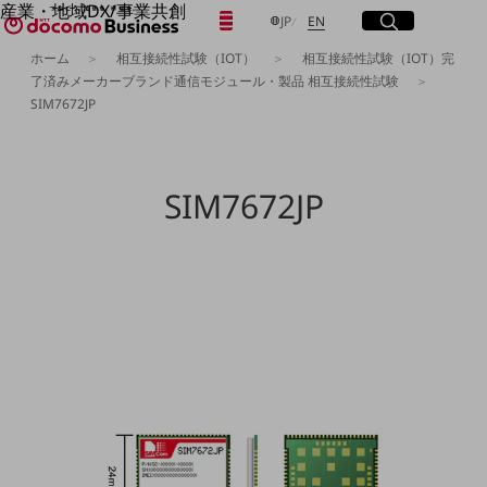
産業・地域DX/事業共創
日本語
English
メニュー
開く
サイト内検索
開く
JP
EN
OPEN HUB for Plural Futures
ホーム
相互接続性試験（IOT）
相互接続性試験（IOT）完
自律・分散・協調型社会の実現を目指し、
了済みメーカーブランド通信モジュール・製品 相互接続性試験
「社会可能性」を探究・実装する事業共創エコシステムです。
フリーワードを入力して探す
SIM7672JP
OPEN HUB for Plural Futuresとは
イベント/ウェビナー
記事コンテンツ
検索する
プレイヤー(カタリスト/パートナー企業)
事例
SIM7672JP
Smart World
フリーワードでNTTドコモビジネスの
取り組みを検索
産業・地域DXプラットフォーマーとして
企業と地域が持続成長する社会を目指します
Smart City
Smart Education
Smart Healthcare
Smart Industry
Smart Mobility
Smart Worksite
生成AI(Generative AI)
地域の取り組み
地域社会を支える皆さまと地域課題の解決や