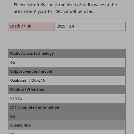
5G
Please carefully check the level of radio wave in the
area where your IoT device will be used.
IoT
AI
IOT完了年月
2025年3月
データ利活用
運用管理
Radio Access technology
業務支援・マーケティング
4G
災害対策・BCP
Chipset vendor / model
課題・ニーズで探す
課題・ニーズで探すTOP
Qualcomm / QCX216
Module FW version
コミュニケーション・情報共有
V1.9.03
マーケティング
IOT completed information
業務効率化
5G
災害対策
Availability