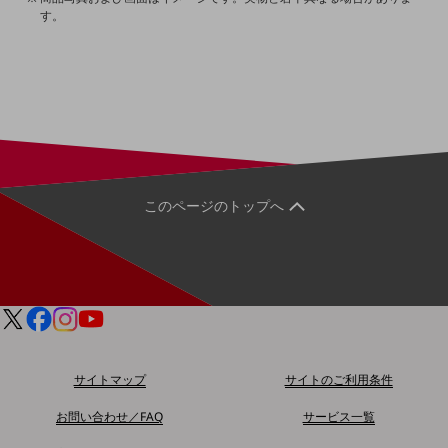
す。
その他のお悩みはこちら
業界から見つける
業界から見つけるTOP
製造業
小売・卸売業
運輸業
このページのトップへ
建設業
地域産業
その他の業界はこちら
ゲーム感覚で見つける
ビジネスお悩み診断
NTTドコモビジネス
オンラインショップ
サイトマップ
サイトのご利用条件
モバイル・ICTサービスをオンラインで
お問い合わせ／FAQ
サービス一覧
相談・申し込みができるバーチャルショップ
法人向けモバイルトップ