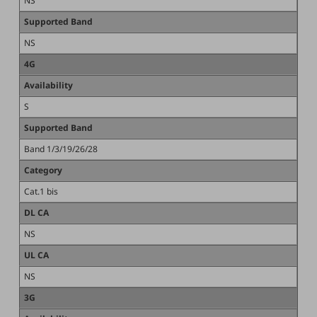
NS
職場環境整備
Supported Band
地域共創・地方創生
NS
セキュリティ対策
4G
遠隔監視
Availability
S
顧客体験（CX）改善
Supported Band
自動化・省電化
Band 1/3/19/26/28
人材不足解消
Category
業種・業態で探す
業種・業態で探すTOP
Cat.1 bis
DL CA
自治体
NS
一次産業
UL CA
医療・介護
NS
観光
3G