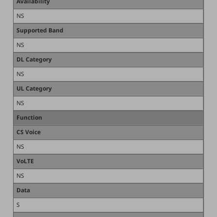
Availability
教育
NS
モビリティ
Supported Band
製造・建設業
NS
小売業
DL Category
キーワードで探す
NS
モバイルTOP
UL Category
法人向けスマホ・携帯に関する、
おすすめの機種、料金やサービスをご紹介
NS
製品
Function
製品TOP
CS Voice
ビジネス向けスマートフォン
NS
タフネススマートフォン
VoLTE
データ通信製品
NS
Data
ドコモケータイ
S
5G対応ホームルーター