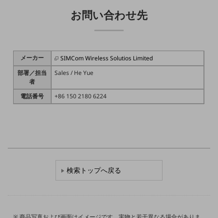
旬な話題やお役立ち資料などDXの課題を
お問い合わせ先
解決するヒントをお届けする記事サイト
新着記事
お役立ち資料ダウンロード
トレンド記事特集
IT用語集
メーカー
SIMCom Wireless Solutios Limited
中堅中小企業向け
部署／担当
Sales / He Yue
サービス・ソリューション
者
課題やニーズに合ったサービスをご紹介し、
電話番号
+86 150 2180 6224
中堅中小企業のビジネスをサポート！
お悩みから見つける
お悩みから見つけるTOP
ネットワーク
モバイル・音声
検索トップへ戻る
バックオフィス
リモート・ハイブリッドワーク
セキュリティ
商品写真および画面はイメージです。実物と若干異なる場合がありま