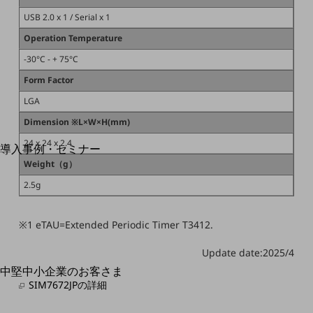
運用保守・故障紛失サポート
USB 2.0 x 1 / Serial x 1
Operation Temperature
回線・ネットワーク
お手続き
-30°C - + 75°C
Form Factor
LGA
Dimension ※L×W×H(mm)
別ウィンドウで開きます
サービスをご利用中のお客さま
24 x 24 x 2.4
導入事例・セミナー
導入事例TOP
Weight（g）
2.5g
最新の導入事例や注目の導入事例をご紹介します
セミナー
※1 eTAU=Extended Periodic Timer T3412.
開催・出展する各種セミナー、イベント情報をご紹介します
Update date:2025/4
中堅中小企業のお客さま
別ウィンドウで開きます
SIM7672JPの詳細
NTTドコモビジネスウォッチ
ビジネスお役立ち情報