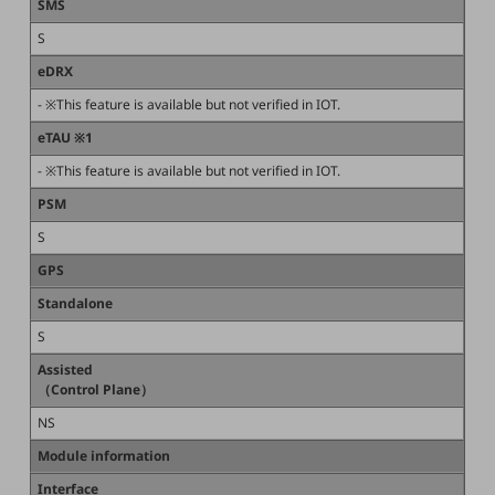
SMS
通信モジュール製品
S
衛星携帯電話
eDRX
- ※This feature is available but not verified in IOT.
IOT完了済みメーカーブランド製品
料金
eTAU ※1
料金TOP
- ※This feature is available but not verified in IOT.
ドコモBiz データ無制限 ドコモ MAX ドコモ mini ドコモBiz かけ放題
PSM
ケータイプラン
S
GPS
5Gデータプラス
Standalone
データプラス
S
IoT向け回線料金
Assisted
（Control Plane）
home5Gプラン
モバイルサービス
NS
端末の一元管理
Module information
セキュリティ
Interface