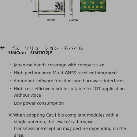
地域経済のさらなる活性化に取り組みます
自治体・地域社会との共創
LGPF(Local Government Platform)
別ウィンドウで開きます
サービス・ソリューション・モバイル
SIMCom SIM7672JP
サービス・ソリューションTOP
Japanese bands coverage with compact size
DXに関する課題を解決する
サービス・ソリューションをご紹介
High performance Multi-GNSS receiver integrated
カテゴリーで探す
Abundant software functionsand hardware interfaces
カテゴリーで探すTOP
High cost-effictive module suitable for IOT application
ネットワーク・モバイル
without voice
Low power consumption
クラウド・データセンター
※ When adopting Cat.1 bis compliant modules with a
電話・映像コミュニケーション
single antenna, the level of radio wave
セキュリティ
transmission/reception may decline depending on the
area.