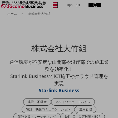
産業・地域DX/事業共創
サイト内検索
開く
日本語
English
メニュー
開く
JP
EN
OPEN HUB for Plural Futures
ホーム
株式会社大竹組
自律・分散・協調型社会の実現を目指し、
フリーワードを入力して探す
「社会可能性」を探究・実装する事業共創エコシステムです。
OPEN HUB for Plural Futuresとは
イベント/ウェビナー
検索する
記事コンテンツ
プレイヤー(カタリスト/パートナー企業)
株式会社大竹組
事例
Smart World
フリーワードでNTTドコモビジネスの
取り組みを検索
通信環境が不安定な山間部や沿岸部での施工業
産業・地域DXプラットフォーマーとして
企業と地域が持続成長する社会を目指します
務を効率化！
Smart City
Starlink BusinessでICT施工やクラウド管理を
Smart Education
Smart Healthcare
実現
Smart Industry
Starlink Business
Smart Mobility
Smart Worksite
生成AI(Generative AI)
建設・不動産
ネットワーク・モバイル
地域の取り組み
電話・映像コミュニケーション
運用管理
地域社会を支える皆さまと地域課題の解決や
業務支援・マーケティング
IoT
災害対策・BCP