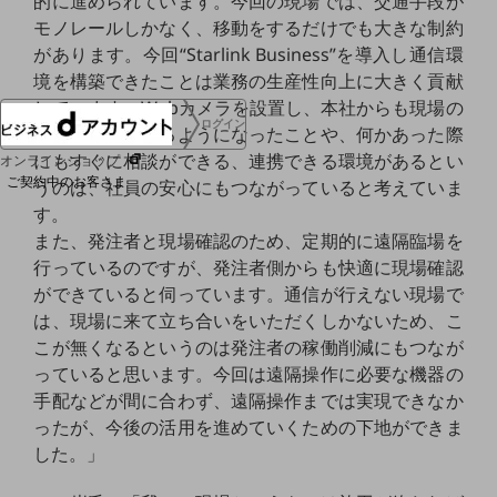
的に進められています。今回の現場では、交通手段が
協賛
モノレールしかなく、移動をするだけでも大きな制約
NTTドコモグループ
があります。今回“Starlink Business”を導入し通信環
境を構築できたことは業務の生産性向上に大きく貢献
しています。Webカメラを設置し、本社からも現場の
ログイン
状況が確認できるようになったことや、何かあった際
にもすぐに相談ができる、連携できる環境があるとい
オンラインショップ
ご契約中のお客さま
うのは、社員の安心にもつながっていると考えていま
す。
また、発注者と現場確認のため、定期的に遠隔臨場を
サービス別サポート情報
行っているのですが、発注者側からも快適に現場確認
ができていると伺っています。通信が行えない現場で
は、現場に来て立ち合いをいただくしかないため、こ
こが無くなるというのは発注者の稼働削減にもつなが
ご契約中サービスの一元管理
っていると思います。今回は遠隔操作に必要な機器の
手配などが間に合わず、遠隔操作までは実現できなか
ったが、今後の活用を進めていくための下地ができま
した。」
Web明細(ビリングステーション)