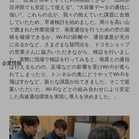
法人向けモバイルトップ
沿岸部でも安定して使える”、“大容量データの通信に
はじめての方へ
強い”、これらの点が、我々の抱えていた課題に合致
サービス・商品を探す
していたため、早速検討を始めました。周りを高い山
新規会員登録/ログインはこちら
100回線以上のお問い合わせ・お見積りはこちら
で囲まれた作業現場で、衛星通信を行うための空の面
積を確保できるか、Wi-Fiの距離や、通信速度が充分
に出るかなど、さまざまな疑問点を、ドコモショップ
の営業さんに協力いただきながら、検証を行いまし
た。実際に現場で検証を行ってみると、衛星との通信
別ウィンドウで開きます
企業情報
は行えるものの、足場などの影響を受けWi-Fiが遮ら
企業情報TOP
れてしまったり、トンネルの奥にどうやってWi-Fiを
会社案内
飛ばすかなど、新たな課題が出てきました。そこで提
会社案内TOP
案いただいた、Wi-Fiなどとの組み合わせにより安定
組織
した高速通信環境を実現し導入を決めました。」
沿革
社長からのご挨拶
事業拠点