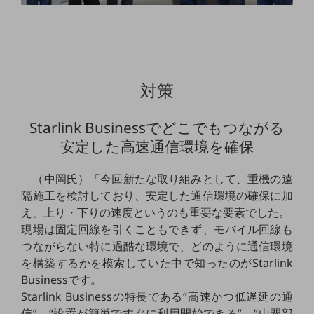
セキュリティ
その他のお悩みはこちら
業界から見つける
業界から見つけるTOP
対策
製造業
小売・卸売業
Starlink Businessでどこでもつながる
運輸業
安定した高速通信環境を確保
建設業
（中岡氏）「今回新たな取り組みとして、重機の遠
地域産業
隔施工を検討しており、安定した通信環境の確保に加
え、上り・下りの速度というのも重要な要素でした。
その他の業界はこちら
現場は固定回線を引くこともできず、モバイル回線も
ゲーム感覚で見つける
ビジネスお悩み診断
つながらない特に過酷な環境で、どのように通信環境
NTTドコモビジネス
を構築するかを模索していた中で知ったのがStarlink
オンラインショップ
Businessです。
Starlink Businessの特長である“高速かつ低遅延の通
モバイル・ICTサービスをオンラインで
信”、“設置が簡単ですぐに利用開始できる”、“山間部
相談・申し込みができるバーチャルショップ