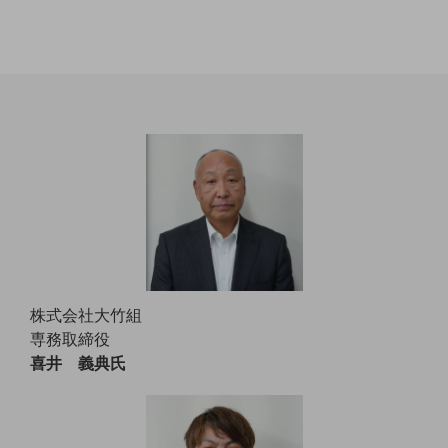
職場環境整備
地域共創・地方創生
セキュリティ対策
遠隔監視
顧客体験（CX）改善
自動化・省電化
人材不足解消
業種・業態で探す
業種・業態で探すTOP
株式会社大竹組
自治体
専務取締役
一次産業
喜井 義典氏
医療・介護
観光