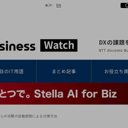
日本語
English
JP
EN
DXの課題
検索する
NTT docomo
目のIT用語
まとめ記事
お役立ち
からの攻撃の自動遮断による対策方法