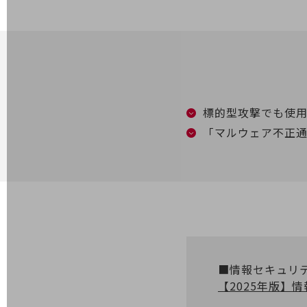
電話・映像コミュニケーション
セキュリティ
5G
IoT
標的型攻撃でも使用
AI
「マルウェア不正
データ利活用
運用管理
業務支援・マーケティング
災害対策・BCP
課題・ニーズで探す
課題・ニーズで探すTOP
■情報セキュリ
コミュニケーション・情報共有
【2025年版】
マーケティング