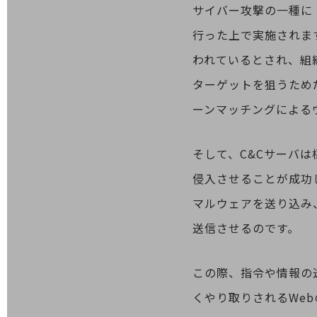
サイバー攻撃の一種に
医療・介護
行った上で実施されま
観光
われているとされ、組
教育
ターゲットを狙うため
モビリティ
ーンマッチングによる
製造・建設業
そして、C&Cサーバ
小売業
キーワードで探す
侵入させることが成功
モバイルTOP
マルウェアを送り込み
法人向けスマホ・携帯に関する、
おすすめの機種、料金やサービスをご紹介
送信させるのです。
製品
製品TOP
この際、指令や情報の送
ビジネス向けスマートフォン
くやり取りされるWe
タフネススマートフォン