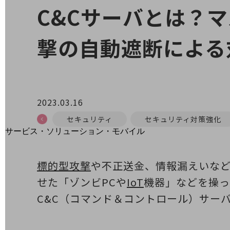
地域経済のさらなる活性化に取り組みます
C&Cサーバとは？
自治体・地域社会との共創
LGPF(Local Government Platform)
撃の自動遮断による
別ウィンドウで開きます
2023.03.16
セキュリティ
セキュリティ対策強化
サービス・ソリューション・モバイル
サービス・ソリューションTOP
DXに関する課題を解決する
標的型攻撃
や不正送金、情報漏えいな
サービス・ソリューションをご紹介
せた「ゾンビPCや
IoT
機器」などを操っ
カテゴリーで探す
カテゴリーで探すTOP
C&C（コマンド＆コントロール）サー
ネットワーク・モバイル
クラウド・データセンター