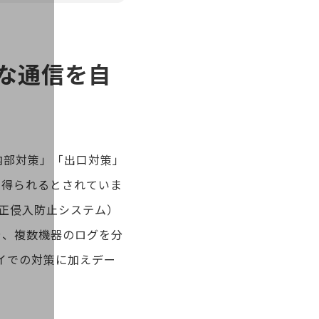
な通信を自
内部対策」「出口対策」
が得られるとされていま
正侵入防止システム）
や、複数機器のログを分
イでの対策に加えデー