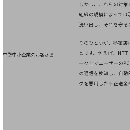
しかし、これらの対策
最新の導入事例や注目の導入事例をご紹介します
セミナー
組織の規模によっては
開催・出展する各種セミナー、イベント情報をご紹介します
洗い出し、それを守る
そのひとつが、秘密裏
とです。例えば、NT
中堅中小企業のお客さま
NTTドコモビジネスウォッチ
ーク上でユーザーのP
ビジネスお役立ち情報
の通信を検知し、自動
旬な話題やお役立ち資料などDXの課題を
グを悪用した不正送金
解決するヒントをお届けする記事サイト
新着記事
お役立ち資料ダウンロード
トレンド記事特集
IT用語集
中堅中小企業向け
サービス・ソリューション
課題やニーズに合ったサービスをご紹介し、