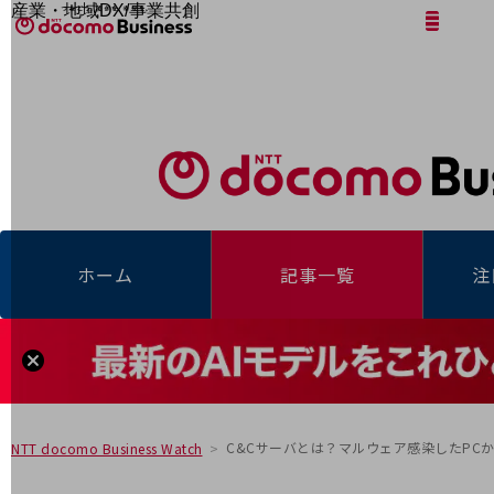
産業・地域DX/事業共創
サイト内検索
開く
メニュー
開く
OPEN HUB for Plural Futures
自律・分散・協調型社会の実現を目指し、
「社会可能性」を探究・実装する事業共創エコシステムです。
フリーワードを入力して探す
OPEN HUB for Plural Futuresとは
イベント/ウェビナー
記事コンテンツ
プレイヤー(カタリスト/パートナー企業)
事例
Smart World
フリーワードでNTTドコモビジネスの
取り組みを検索
産業・地域DXプラットフォーマーとして
ホーム
記事一覧
注
企業と地域が持続成長する社会を目指します
Smart City
Smart Education
Smart Healthcare
Smart Industry
Smart Mobility
Smart Worksite
生成AI(Generative AI)
地域の取り組み
C&Cサーバとは？マルウェア感染したPC
NTT docomo Business Watch
地域社会を支える皆さまと地域課題の解決や