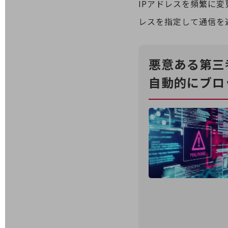
IPアドレスを頻繁に変
データ通信製品
レスを指定して通信を
ドコモケータイ
5G対応ホームルーター
悪意ある第三
通信モジュール製品
自動的にブロ
衛星携帯電話
IOT完了済みメーカーブランド製品
料金
料金TOP
ドコモBiz データ無制限 ドコモ MAX ドコモ mini ドコモBiz かけ放題
ケータイプラン
5Gデータプラス
データプラス
IoT向け回線料金