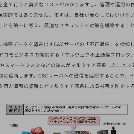
を全て行うと莫大なコストがかかりますし、管理や運用の
現実的ではありません。まずは、自社が漏らしてはいけな
ことを第一に考え、最適なセキュリティ対策を構築するこ
に機密データを盗み出すC&Cサーバの「不正通信」を検知
Tドコモビジネスの提供する「マルウェア不正通信ブロック」
別ウィンドウで開きます
Cやスマートフォンなどの端末がマルウェア感染したことで発
的に遮断します。C&Cサーバへの通信を遮断することで、
や個人情報の盗難などマルウェア感染による被害を防止す