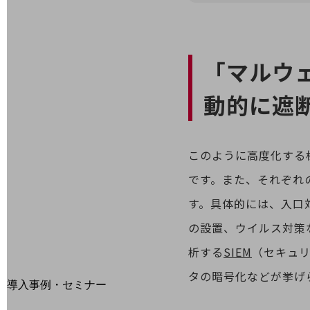
home5Gプラン
モバイルサービス
端末の一元管理
セキュリティ
「マルウ
運用保守・故障紛失サポート
動的に遮
回線・ネットワーク
お手続き
このように高度化する
です。また、それぞれ
す。具体的には、入口
の設置、ウイルス対策
析する
SIEM
（セキュ
別ウィンドウで開きます
サービスをご利用中のお客さま
タの暗号化などが挙げ
導入事例・セミナー
導入事例TOP