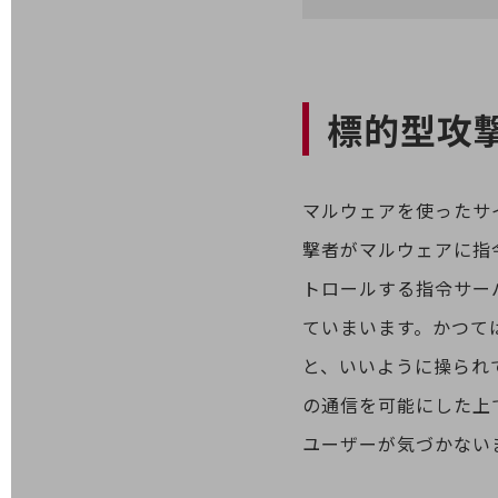
業務効率化
災害対策
標的型攻
職場環境整備
地域共創・地方創生
セキュリティ対策
マルウェアを使ったサ
遠隔監視
撃者がマルウェアに指
顧客体験（CX）改善
トロールする指令サー
自動化・省電化
ていまいます。かつて
と、いいように操られ
人材不足解消
業種・業態で探す
の通信を可能にした上
業種・業態で探すTOP
ユーザーが気づかない
自治体
一次産業