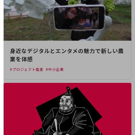
職場環境整備
地域共創・地方創生
セキュリティ対策
遠隔監視
顧客体験（CX）改善
身近なデジタルとエンタメの魅力で新しい農
自動化・省電化
業を体感
人材不足解消
#プロジェクト推進
#中小企業
業種・業態で探す
業種・業態で探すTOP
自治体
一次産業
医療・介護
観光