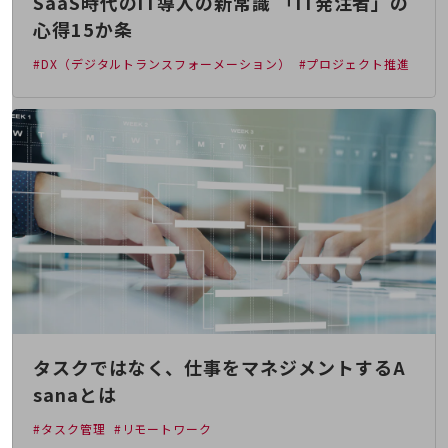
SaaS時代のIT導入の新常識 「IT発注者」の
通信モジュール製品
心得15か条
衛星携帯電話
#DX（デジタルトランスフォーメーション）
#プロジェクト推進
IOT完了済みメーカーブランド製品
料金
料金TOP
ドコモBiz データ無制限 ドコモ MAX ドコモ mini ドコモBiz かけ放題
ケータイプラン
5Gデータプラス
データプラス
IoT向け回線料金
home5Gプラン
タスクではなく、仕事をマネジメントするA
モバイルサービス
sanaとは
端末の一元管理
#タスク管理
#リモートワーク
セキュリティ