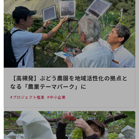
5G
IoT
AI
データ利活用
運用管理
業務支援・マーケティング
災害対策・BCP
【高槻発】ぶどう農園を地域活性化の拠点と
課題・ニーズで探す
課題・ニーズで探すTOP
なる「農業テーマパーク」に
コミュニケーション・情報共有
#プロジェクト推進
#中小企業
マーケティング
業務効率化
災害対策