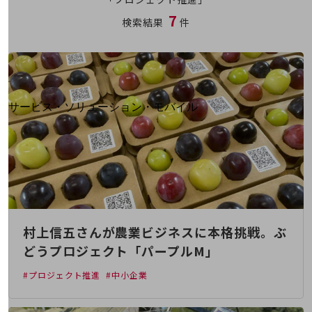
地域経済のさらなる活性化に取り組みます
7
自治体・地域社会との共創
検索結果
件
LGPF(Local Government Platform)
別ウィンドウで開きます
サービス・ソリューション・モバイル
サービス・ソリューションTOP
DXに関する課題を解決する
サービス・ソリューションをご紹介
カテゴリーで探す
カテゴリーで探すTOP
ネットワーク・モバイル
村上信五さんが農業ビジネスに本格挑戦。ぶ
クラウド・データセンター
どうプロジェクト「パープルM」
電話・映像コミュニケーション
#プロジェクト推進
#中小企業
セキュリティ