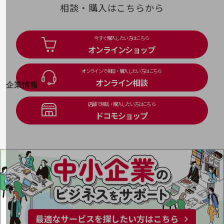
はじめての方へ
相談・購入はこちらから
サービス・商品を探す
新規会員登録/ログインはこちら
100回線以上のお問い合わせ・お見積りはこちら
今すぐ購入したい方はこちら
オンラインショップ
オンラインで相談・購入したい方はこちら
オンライン相談
別ウィンドウで開きます
企業情報
企業情報TOP
店舗で相談・購入したい方はこちら
会社案内
ドコモショップ
会社案内TOP
組織
沿革
社長からのご挨拶
事業拠点
グループ会社