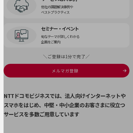
その他のお悩みはこちら
他社の課題解決事例や
業界から見つける
ベストプラクティス
業界から見つけるTOP
セミナー・イベント
製造業
旬なテーマが詳しくわかる
小売・卸売業
企画をご案内
運輸業
＼ご登録は1分で完了／
建設業
メルマガ登録
地域産業
その他の業界はこちら
ゲーム感覚で見つける
ビジネスお悩み診断
NTTドコモビジネスでは、法人向けインターネットや
NTTドコモビジネス
スマホをはじめ、
中堅・中小企業のお客さまに役立つ
オンラインショップ
サービスを多数ご用意しています
モバイル・ICTサービスをオンラインで
相談・申し込みができるバーチャルショップ
法人向けモバイルトップ