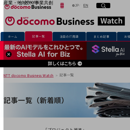
産業・地域DX/事業共創
日本語
English
JP
EN
サイト内検索
開く
メニュー
開く
OPEN HUB for Plural Futures
自律・分散・協調型社会の実現を目指し、
「社会可能性」を探究・実装する事業共創エコシステムです。
フリーワードを入力して探す
OPEN HUB for Plural Futuresとは
イベント/ウェビナー
記事一覧
ホーム
注目のIT用語
まとめ記事
お
記事コンテンツ
検索する
プレイヤー(カタリスト/パートナー企業)
事例
Smart World
フリーワードでNTTドコモビジネスの
取り組みを検索
産業・地域DXプラットフォーマーとして
企業と地域が持続成長する社会を目指します
記事一覧
NTT docomo Business Watch
Smart City
Smart Education
Smart Healthcare
Smart Industry
記事一覧（新着順）
Smart Mobility
Smart Worksite
生成AI(Generative AI)
地域の取り組み
地域社会を支える皆さまと地域課題の解決や
「プロジェクト推進」