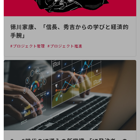
教育
モビリティ
製造・建設業
徳川家康、「信長、秀吉からの学びと経済的
手腕」
小売業
キーワードで探す
#プロジェクト管理
#プロジェクト推進
モバイルTOP
法人向けスマホ・携帯に関する、
おすすめの機種、料金やサービスをご紹介
製品
製品TOP
ビジネス向けスマートフォン
タフネススマートフォン
データ通信製品
ドコモケータイ
5G対応ホームルーター