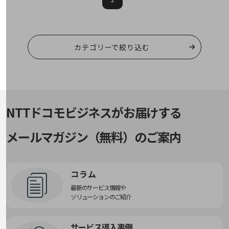
旬な話題やお役立ち資料などDXの課題を
解決するヒントをお届けする記事サイト
新着記事
お役立ち資料ダウンロード
トレンド記事特集
カテゴリーで絞り込む
IT用語集
中堅中小企業向け
サービス・ソリューション
課題やニーズに合ったサービスをご紹介し、
中堅中小企業のビジネスをサポート！
NTTドコモビジネスがお届けする
お悩みから見つける
お悩みから見つけるTOP
メールマガジン（無料）のご案内
ネットワーク
モバイル・音声
コラム
バックオフィス
最新のサービス情報や
ソリューションのご紹介
リモート・ハイブリッドワーク
セキュリティ
サービス導入事例