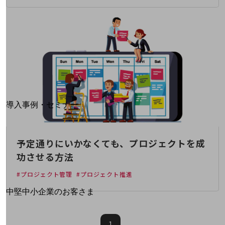
運用保守・故障紛失サポート
回線・ネットワーク
お手続き
別ウィンドウで開きます
サービスをご利用中のお客さま
導入事例・セミナー
導入事例TOP
最新の導入事例や注目の導入事例をご紹介します
予定通りにいかなくても、プロジェクトを成
セミナー
功させる方法
開催・出展する各種セミナー、イベント情報をご紹介します
#プロジェクト管理
#プロジェクト推進
別ウィンドウで開きます
中堅中小企業のお客さま
NTTドコモビジネスウォッチ
ビジネスお役立ち情報
1