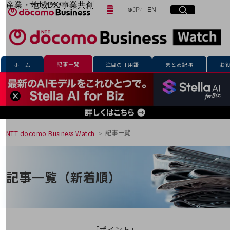
産業・地域DX/事業共創
日本語
English
JP
EN
サイト内検索
開く
メニュー
開く
OPEN HUB for Plural Futures
自律・分散・協調型社会の実現を目指し、
「社会可能性」を探究・実装する事業共創エコシステムです。
フリーワードを入力して探す
OPEN HUB for Plural Futuresとは
イベント/ウェビナー
記事一覧
ホーム
注目のIT用語
まとめ記事
お
記事コンテンツ
検索する
プレイヤー(カタリスト/パートナー企業)
事例
Smart World
フリーワードでNTTドコモビジネスの
取り組みを検索
産業・地域DXプラットフォーマーとして
企業と地域が持続成長する社会を目指します
記事一覧
NTT docomo Business Watch
Smart City
Smart Education
Smart Healthcare
Smart Industry
記事一覧（新着順）
Smart Mobility
Smart Worksite
生成AI(Generative AI)
地域の取り組み
地域社会を支える皆さまと地域課題の解決や
「ポイント」