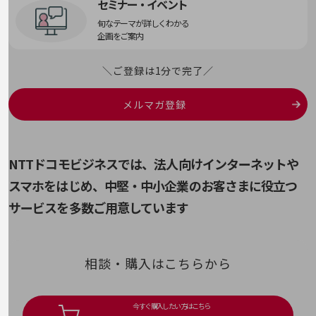
セミナー・イベント
通信モジュール製品
旬なテーマが詳しくわかる
企画をご案内
衛星携帯電話
IOT完了済みメーカーブランド製品
＼ご登録は1分で完了／
料金
料金TOP
メルマガ登録
ドコモBiz データ無制限 ドコモ MAX ドコモ mini ドコモBiz かけ放題
ケータイプラン
NTTドコモビジネスでは、法人向けインターネットや
5Gデータプラス
スマホをはじめ、
中堅・中小企業のお客さまに役立つ
データプラス
サービスを多数ご用意しています
IoT向け回線料金
home5Gプラン
相談・購入はこちらから
モバイルサービス
端末の一元管理
セキュリティ
今すぐ購入したい方はこちら