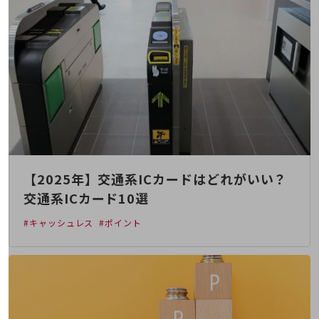
5G
IoT
AI
データ利活用
運用管理
業務支援・マーケティング
災害対策・BCP
【2025年】交通系ICカードはどれがいい？
課題・ニーズで探す
課題・ニーズで探すTOP
交通系ICカード10選
コミュニケーション・情報共有
#キャッシュレス
#ポイント
マーケティング
業務効率化
災害対策