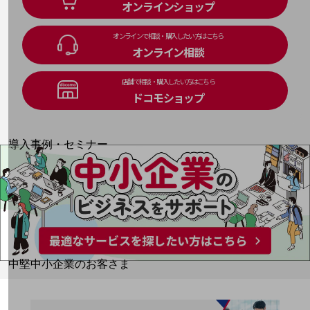
オンラインショップ
運用保守・故障紛失サポート
オンラインで相談・購入したい方はこちら
回線・ネットワーク
オンライン相談
お手続き
店舗で相談・購入したい方はこちら
ドコモショップ
別ウィンドウで開きます
サービスをご利用中のお客さま
導入事例・セミナー
導入事例TOP
最新の導入事例や注目の導入事例をご紹介します
セミナー
開催・出展する各種セミナー、イベント情報をご紹介します
別ウィンドウで開きます
中堅中小企業のお客さま
NTTドコモビジネスウォッチ
ビジネスお役立ち情報