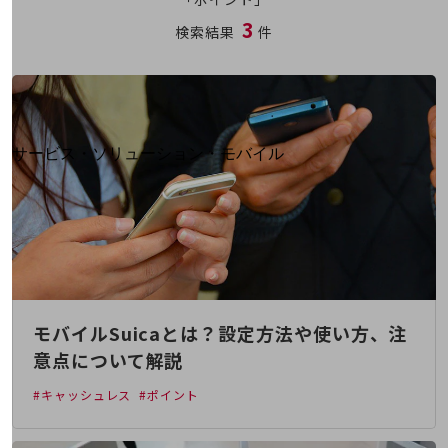
地域経済のさらなる活性化に取り組みます
3
自治体・地域社会との共創
検索結果
件
LGPF(Local Government Platform)
別ウィンドウで開きます
サービス・ソリューション・モバイル
サービス・ソリューションTOP
DXに関する課題を解決する
サービス・ソリューションをご紹介
カテゴリーで探す
カテゴリーで探すTOP
ネットワーク・モバイル
モバイルSuicaとは？設定方法や使い方、注
クラウド・データセンター
意点について解説
電話・映像コミュニケーション
#キャッシュレス
#ポイント
セキュリティ