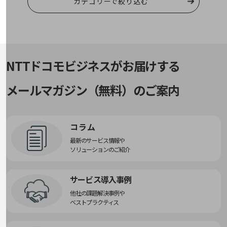
カテゴリーで絞り込む
教育
モビリティ
製造・建設業
小売業
NTTドコモビジネスがお届けする
キーワードで探す
モバイルTOP
メールマガジン（無料）のご案内
法人向けスマホ・携帯に関する、
おすすめの機種、料金やサービスをご紹介
製品
製品TOP
コラム
最新のサービス情報や
ビジネス向けスマートフォン
ソリューションのご紹介
タフネススマートフォン
サービス導入事例
データ通信製品
他社の課題解決事例や
ドコモケータイ
ベストプラクティス
5G対応ホームルーター