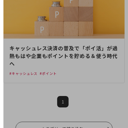
職場環境整備
地域共創・地方創生
セキュリティ対策
遠隔監視
顧客体験（CX）改善
キャッシュレス決済の普及で「ポイ活」が過
自動化・省電化
熱もはや企業もポイントを貯める＆使う時代
へ
人材不足解消
業種・業態で探す
#キャッシュレス
#ポイント
業種・業態で探すTOP
自治体
一次産業
1
医療・介護
観光