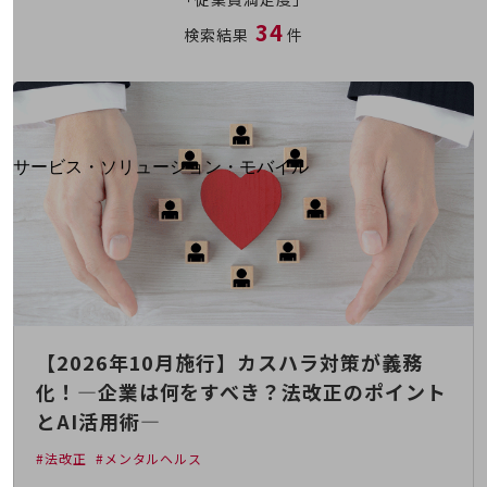
地域経済のさらなる活性化に取り組みます
34
自治体・地域社会との共創
検索結果
件
LGPF(Local Government Platform)
別ウィンドウで開きます
サービス・ソリューション・モバイル
サービス・ソリューションTOP
DXに関する課題を解決する
サービス・ソリューションをご紹介
カテゴリーで探す
カテゴリーで探すTOP
ネットワーク・モバイル
【2026年10月施行】カスハラ対策が義務
クラウド・データセンター
化！―企業は何をすべき？法改正のポイント
電話・映像コミュニケーション
とAI活用術―
セキュリティ
#法改正
#メンタルヘルス