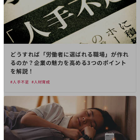
その他のお悩みはこちら
業界から見つける
業界から見つけるTOP
製造業
小売・卸売業
どうすれば「労働者に選ばれる職場」が作れ
運輸業
るのか？企業の魅力を高める3つのポイント
建設業
を解説！
地域産業
#人手不足
#人材育成
その他の業界はこちら
ゲーム感覚で見つける
ビジネスお悩み診断
NTTドコモビジネス
オンラインショップ
モバイル・ICTサービスをオンラインで
相談・申し込みができるバーチャルショップ
法人向けモバイルトップ