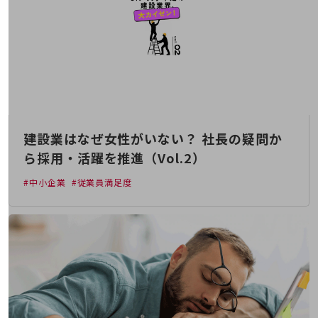
職場環境整備
地域共創・地方創生
セキュリティ対策
遠隔監視
顧客体験（CX）改善
自動化・省電化
建設業はなぜ女性がいない？ 社長の疑問か
ら採用・活躍を推進（Vol.2）
人材不足解消
業種・業態で探す
#中小企業
#従業員満足度
業種・業態で探すTOP
自治体
一次産業
医療・介護
観光