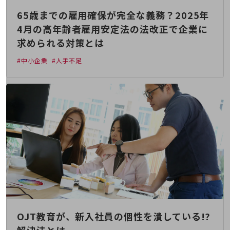
通信モジュール製品
65歳までの雇用確保が完全な義務？2025年
4月の高年齢者雇用安定法の法改正で企業に
衛星携帯電話
求められる対策とは
IOT完了済みメーカーブランド製品
料金
#中小企業
#人手不足
料金TOP
ドコモBiz データ無制限 ドコモ MAX ドコモ mini ドコモBiz かけ放題
ケータイプラン
5Gデータプラス
データプラス
IoT向け回線料金
home5Gプラン
モバイルサービス
端末の一元管理
OJT教育が、新入社員の個性を潰している!?
セキュリティ