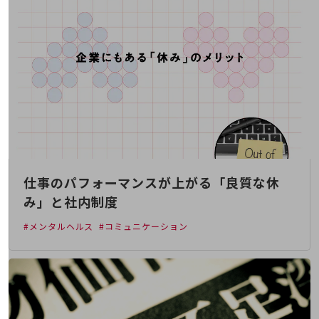
旬な話題やお役立ち資料などDXの課題を
解決するヒントをお届けする記事サイト
新着記事
お役立ち資料ダウンロード
トレンド記事特集
IT用語集
中堅中小企業向け
サービス・ソリューション
課題やニーズに合ったサービスをご紹介し、
中堅中小企業のビジネスをサポート！
お悩みから見つける
お悩みから見つけるTOP
仕事のパフォーマンスが上がる「良質な休
み」と社内制度
ネットワーク
#メンタルヘルス
#コミュニケーション
モバイル・音声
バックオフィス
リモート・ハイブリッドワーク
セキュリティ