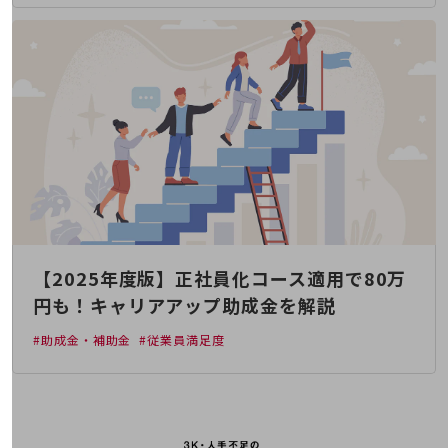
5G
IoT
AI
データ利活用
運用管理
業務支援・マーケティング
災害対策・BCP
課題・ニーズで探す
課題・ニーズで探すTOP
【2025年度版】正社員化コース適用で80万
円も！キャリアアップ助成金を解説
コミュニケーション・情報共有
#助成金・補助金
#従業員満足度
マーケティング
業務効率化
災害対策