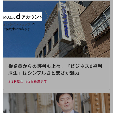
ログイン
オンラインショップ
ご契約中のお客さま
サービス別サポート情報
従業員からの評判も上々。「ビジネスd福利
ご契約中サービスの一元管理
厚生」はシンプルさと安さが魅力
#福利厚生
#従業員満足度
Web明細(ビリングステーション)