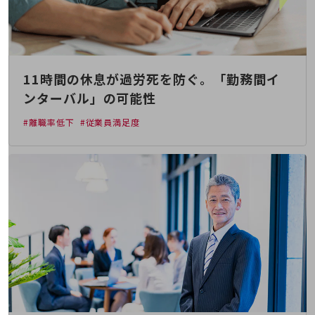
教育
モビリティ
製造・建設業
11時間の休息が過労死を防ぐ。「勤務間イ
小売業
キーワードで探す
ンターバル」の可能性
モバイルTOP
#離職率低下
#従業員満足度
法人向けスマホ・携帯に関する、
おすすめの機種、料金やサービスをご紹介
製品
製品TOP
ビジネス向けスマートフォン
タフネススマートフォン
データ通信製品
ドコモケータイ
5G対応ホームルーター