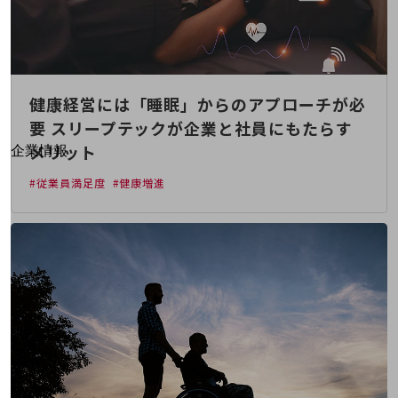
はじめての方へ
サービス・商品を探す
新規会員登録/ログインはこちら
100回線以上のお問い合わせ・お見積りはこちら
健康経営には「睡眠」からのアプローチが必
要 スリープテックが企業と社員にもたらす
別ウィンドウで開きます
メリット
企業情報
企業情報TOP
#従業員満足度
#健康増進
会社案内
会社案内TOP
組織
沿革
社長からのご挨拶
事業拠点
グループ会社