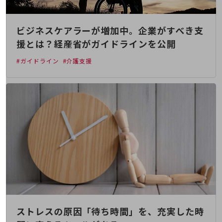
会社案内パンフレット
ニュースルーム
ニュースルームTOP
ビジネスケアラーが増加中。企業がすべき支
ニュースリリース
援とは？経産省がガイドラインを公開
地域からの発表
#ガイドライン
#介護支援
重要なお知らせ
お知らせ
社外からの評価実績
サステナビリティ
サステナビリティTOP
NTTドコモビジネスグループのサステナビリティ
サステナビリティ基本方針
サステナビリティレポート
ダイバーシティ
ストレスの原因「待ち時間」を、充実した時
経営情報