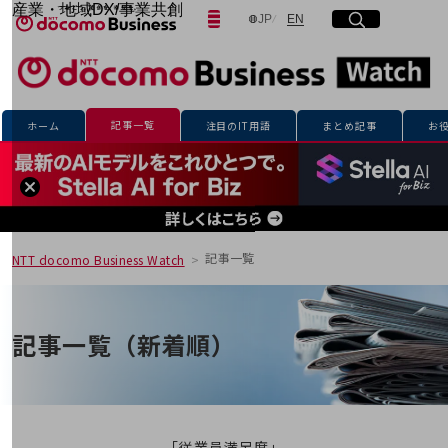
産業・地域DX/事業共創
日本語
English
JP
EN
サイト内検索
開く
メニュー
開く
OPEN HUB for Plural Futures
自律・分散・協調型社会の実現を目指し、
「社会可能性」を探究・実装する事業共創エコシステムです。
フリーワードを入力して探す
OPEN HUB for Plural Futuresとは
イベント/ウェビナー
記事一覧
ホーム
注目のIT用語
まとめ記事
お
記事コンテンツ
検索する
プレイヤー(カタリスト/パートナー企業)
事例
Smart World
フリーワードでNTTドコモビジネスの
取り組みを検索
産業・地域DXプラットフォーマーとして
企業と地域が持続成長する社会を目指します
記事一覧
NTT docomo Business Watch
Smart City
Smart Education
Smart Healthcare
Smart Industry
記事一覧（新着順）
Smart Mobility
Smart Worksite
生成AI(Generative AI)
地域の取り組み
地域社会を支える皆さまと地域課題の解決や
「従業員満足度」