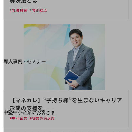
解決法とは
運用保守・故障紛失サポート
#社員教育
#技術継承
回線・ネットワーク
お手続き
別ウィンドウで開きます
サービスをご利用中のお客さま
導入事例・セミナー
導入事例TOP
最新の導入事例や注目の導入事例をご紹介します
セミナー
開催・出展する各種セミナー、イベント情報をご紹介します
【マネカレ】“子持ち様”を生まないキャリア
形成の支援を
別ウィンドウで開きます
中堅中小企業のお客さま
#中小企業
#従業員満足度
NTTドコモビジネスウォッチ
ビジネスお役立ち情報