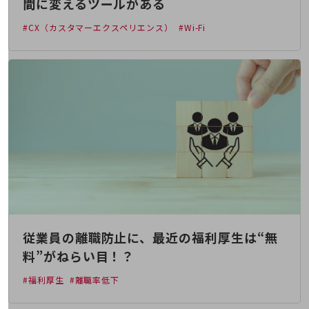
間に変えるツールがある
経営情報TOP
#CX（カスタマーエクスペリエンス）
#Wi-Fi
業績
決算公告
電子公告
基礎的電気通信役務損益明細表
採用情報
採用情報TOP
新卒採用
経験者採用
障がい者採用
従業員の離職防止に、最近の福利厚生は“無
人材育成制度
広告・協賛
料”がねらい目！？
広告
#福利厚生
#離職率低下
協賛
NTTドコモグループ