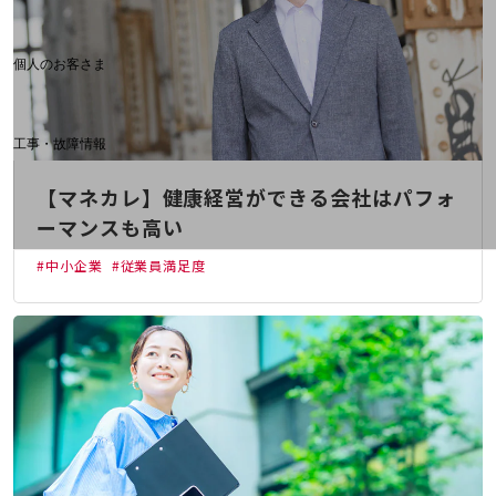
料金分析(ご利用料金管理サービス)
Web明細(My docomo)
個人のお客さま
NTTドコモ
OCNなど
工事・故障情報
お客さまサポートサイト
【マネカレ】健康経営ができる会社はパフォ
SDPFナレッジセンター
ーマンスも高い
NTTドコモ 通信障害情報
#中小企業
#従業員満足度