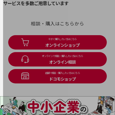
教育
サービスを多数ご用意しています
モビリティ
製造・建設業
相談・購入はこちらから
小売業
キーワードで探す
今すぐ購入したい方はこちら
モバイルTOP
オンラインショップ
法人向けスマホ・携帯に関する、
おすすめの機種、料金やサービスをご紹介
オンラインで相談・購入したい方はこちら
製品
オンライン相談
製品TOP
ビジネス向けスマートフォン
店舗で相談・購入したい方はこちら
ドコモショップ
タフネススマートフォン
データ通信製品
ドコモケータイ
5G対応ホームルーター