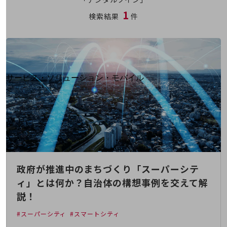
地域経済のさらなる活性化に取り組みます
1
自治体・地域社会との共創
検索結果
件
LGPF(Local Government Platform)
別ウィンドウで開きます
サービス・ソリューション・モバイル
サービス・ソリューションTOP
DXに関する課題を解決する
サービス・ソリューションをご紹介
カテゴリーで探す
カテゴリーで探すTOP
ネットワーク・モバイル
政府が推進中のまちづくり「スーパーシテ
クラウド・データセンター
ィ」とは何か？自治体の構想事例を交えて解
電話・映像コミュニケーション
説！
セキュリティ
#スーパーシティ
#スマートシティ