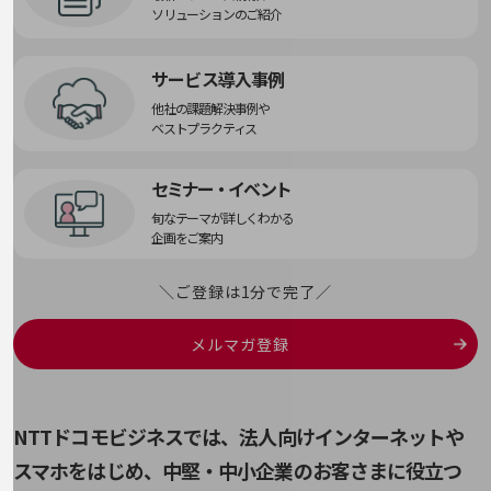
職場環境整備
ソリューションのご紹介
地域共創・地方創生
サービス導入事例
セキュリティ対策
他社の課題解決事例や
遠隔監視
ベストプラクティス
顧客体験（CX）改善
セミナー・イベント
自動化・省電化
旬なテーマが詳しくわかる
企画をご案内
人材不足解消
業種・業態で探す
＼ご登録は1分で完了／
業種・業態で探すTOP
自治体
メルマガ登録
一次産業
医療・介護
NTTドコモビジネスでは、法人向けインターネットや
観光
スマホをはじめ、
中堅・中小企業のお客さまに役立つ