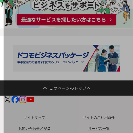
通信モジュール製品
衛星携帯電話
IOT完了済みメーカーブランド製品
料金
料金TOP
ドコモBiz データ無制限 ドコモ MAX ドコモ mini ドコモBiz かけ放題
ケータイプラン
5Gデータプラス
データプラス
このページのトップへ
IoT向け回線料金
home5Gプラン
モバイルサービス
端末の一元管理
サイトマップ
サイトのご利用条件
セキュリティ
お問い合わせ／FAQ
サービス一覧