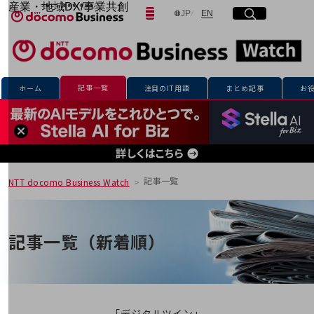
産業・地域DX/事業共創
日本語
English
JP
EN
サイト内検索
開く
メニュー
開く
OPEN HUB for Plural Futures
自律・分散・協調型社会の実現を目指し、
「社会可能性」を探究・実装する事業共創エコシステムです。
フリーワードを入力して探す
OPEN HUB for Plural Futuresとは
イベント/ウェビナー
記事一覧
ホーム
注目のIT用語
まとめ記事
お
記事コンテンツ
検索する
プレイヤー(カタリスト/パートナー企業)
事例
Smart World
フリーワードでNTTドコモビジネスの
取り組みを検索
産業・地域DXプラットフォーマーとして
企業と地域が持続成長する社会を目指します
記事一覧
NTT docomo Business Watch
Smart City
Smart Education
Smart Healthcare
Smart Industry
記事一覧（新着順）
Smart Mobility
Smart Worksite
生成AI(Generative AI)
地域の取り組み
地域社会を支える皆さまと地域課題の解決や
「デジタルツイン」