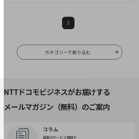
5G
IoT
1
AI
データ利活用
運用管理
カテゴリーで絞り込む
業務支援・マーケティング
災害対策・BCP
課題・ニーズで探す
課題・ニーズで探すTOP
NTTドコモビジネスがお届けする
コミュニケーション・情報共有
メールマガジン（無料）のご案内
マーケティング
業務効率化
コラム
災害対策
最新のサービス情報や