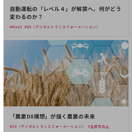
通信モジュール製品
自動運転の「レベル４」が解禁へ。何がどう
変わるのか？
衛星携帯電話
#MaaS
#DX（デジタルトランスフォーメーション）
IOT完了済みメーカーブランド製品
料金
料金TOP
ドコモBiz データ無制限 ドコモ MAX ドコモ mini ドコモBiz かけ放題
ケータイプラン
5Gデータプラス
データプラス
IoT向け回線料金
home5Gプラン
モバイルサービス
「農業DX構想」が描く農業の未来
端末の一元管理
#DX（デジタルトランスフォーメーション）
#生産性向上
セキュリティ