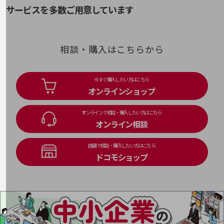
サービスを多数ご用意しています
その他のお悩みはこちら
業界から見つける
業界から見つけるTOP
相談・購入はこちらから
製造業
小売・卸売業
今すぐ購入したい方はこちら
運輸業
オンラインショップ
建設業
オンラインで相談・購入したい方はこちら
地域産業
オンライン相談
その他の業界はこちら
店舗で相談・購入したい方はこちら
ゲーム感覚で見つける
ドコモショップ
ビジネスお悩み診断
NTTドコモビジネス
オンラインショップ
モバイル・ICTサービスをオンラインで
相談・申し込みができるバーチャルショップ
法人向けモバイルトップ