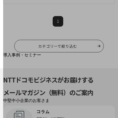
運用保守・故障紛失サポート
回線・ネットワーク
お手続き
1
カテゴリーで絞り込む
別ウィンドウで開きます
サービスをご利用中のお客さま
導入事例・セミナー
導入事例TOP
最新の導入事例や注目の導入事例をご紹介します
セミナー
NTTドコモビジネスがお届けする
開催・出展する各種セミナー、イベント情報をご紹介します
メールマガジン（無料）のご案内
別ウィンドウで開きます
中堅中小企業のお客さま
NTTドコモビジネスウォッチ
コラム
ビジネスお役立ち情報