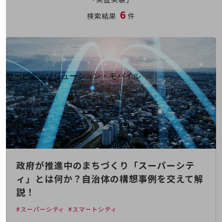
地域経済のさらなる活性化に取り組みます
6
自治体・地域社会との共創
検索結果
件
LGPF(Local Government Platform)
別ウィンドウで開きます
サービス・ソリューション・モバイル
サービス・ソリューションTOP
DXに関する課題を解決する
サービス・ソリューションをご紹介
カテゴリーで探す
カテゴリーで探すTOP
ネットワーク・モバイル
政府が推進中のまちづくり「スーパーシテ
クラウド・データセンター
ィ」とは何か？自治体の構想事例を交えて解
電話・映像コミュニケーション
説！
セキュリティ
#スーパーシティ
#スマートシティ