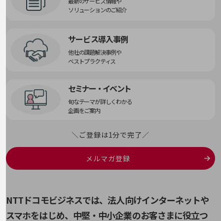
最新のサービス情報や
旬な話題やお役立ち資料などDXの課題を
ソリューションのご紹介
解決するヒントをお届けする記事サイト
新着記事
お役立ち資料ダウンロード
サービス導入事例
トレンド記事特集
他社の課題解決事例や
IT用語集
ベストプラクティス
中堅中小企業向け
サービス・ソリューション
セミナー・イベント
課題やニーズに合ったサービスをご紹介し、
旬なテーマが詳しくわかる
中堅中小企業のビジネスをサポート！
企画をご案内
お悩みから見つける
お悩みから見つけるTOP
＼ご登録は1分で完了／
ネットワーク
モバイル・音声
メルマガ登録
バックオフィス
リモート・ハイブリッドワーク
NTTドコモビジネスでは、法人向けインターネットや
セキュリティ
スマホをはじめ、
中堅・中小企業のお客さまに役立つ