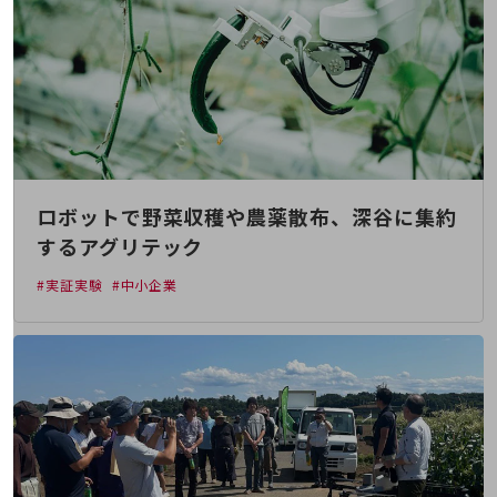
職場環境整備
地域共創・地方創生
セキュリティ対策
遠隔監視
顧客体験（CX）改善
自動化・省電化
ロボットで野菜収穫や農薬散布、深谷に集約
するアグリテック
人材不足解消
業種・業態で探す
#実証実験
#中小企業
業種・業態で探すTOP
自治体
一次産業
医療・介護
観光