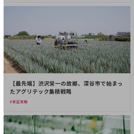
5G
IoT
AI
データ利活用
運用管理
業務支援・マーケティング
災害対策・BCP
課題・ニーズで探す
課題・ニーズで探すTOP
【最先端】渋沢栄一の故郷、深谷市で始まっ
たアグリテック集積戦略
コミュニケーション・情報共有
#実証実験
マーケティング
業務効率化
災害対策