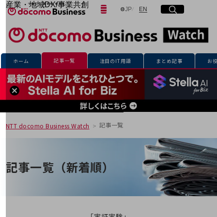
産業・地域DX/事業共創
日本語
English
JP
EN
サイト内検索
開く
メニュー
開く
OPEN HUB for Plural Futures
自律・分散・協調型社会の実現を目指し、
「社会可能性」を探究・実装する事業共創エコシステムです。
フリーワードを入力して探す
OPEN HUB for Plural Futuresとは
イベント/ウェビナー
記事一覧
ホーム
注目のIT用語
まとめ記事
お
記事コンテンツ
検索する
プレイヤー(カタリスト/パートナー企業)
事例
Smart World
フリーワードでNTTドコモビジネスの
取り組みを検索
産業・地域DXプラットフォーマーとして
企業と地域が持続成長する社会を目指します
記事一覧
NTT docomo Business Watch
Smart City
Smart Education
Smart Healthcare
Smart Industry
記事一覧（新着順）
Smart Mobility
Smart Worksite
生成AI(Generative AI)
地域の取り組み
地域社会を支える皆さまと地域課題の解決や
「実証実験」