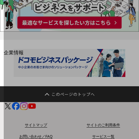
はじめての方へ
サービス・商品を探す
新規会員登録/ログインはこちら
100回線以上のお問い合わせ・お見積りはこちら
別ウィンドウで開きます
企業情報
企業情報TOP
会社案内
会社案内TOP
組織
このページのトップへ
沿革
社長からのご挨拶
事業拠点
サイトマップ
サイトのご利用条件
グループ会社
お問い合わせ／FAQ
サービス一覧