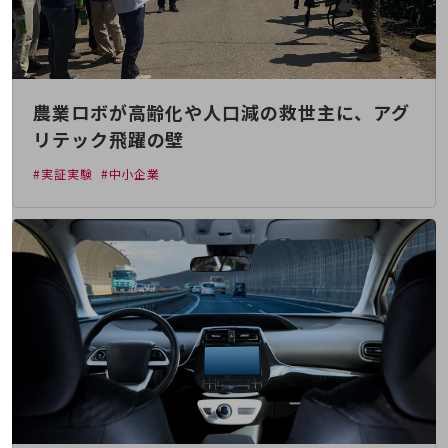
教育
モビリティ
製造・建設業
農業ロボが高齢化や人口減の救世主に、アグ
小売業
キーワードで探す
リテック飛躍の壁
モバイルTOP
#実証実験
#中小企業
法人向けスマホ・携帯に関する、
おすすめの機種、料金やサービスをご紹介
製品
製品TOP
ビジネス向けスマートフォン
タフネススマートフォン
データ通信製品
ドコモケータイ
5G対応ホームルーター