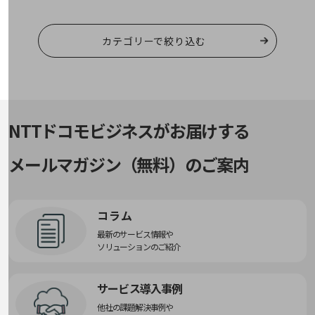
職場環境整備
地域共創・地方創生
カテゴリーで絞り込む
セキュリティ対策
遠隔監視
顧客体験（CX）改善
NTTドコモビジネスがお届けする
自動化・省電化
メールマガジン（無料）のご案内
人材不足解消
業種・業態で探す
業種・業態で探すTOP
自治体
コラム
最新のサービス情報や
一次産業
ソリューションのご紹介
医療・介護
サービス導入事例
観光
他社の課題解決事例や