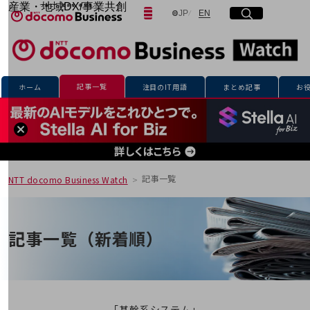
産業・地域DX/事業共創
日本語
English
JP
EN
サイト内検索
開く
メニュー
開く
OPEN HUB for Plural Futures
自律・分散・協調型社会の実現を目指し、
「社会可能性」を探究・実装する事業共創エコシステムです。
フリーワードを入力して探す
OPEN HUB for Plural Futuresとは
イベント/ウェビナー
記事一覧
ホーム
注目のIT用語
まとめ記事
お
記事コンテンツ
検索する
プレイヤー(カタリスト/パートナー企業)
事例
Smart World
フリーワードでNTTドコモビジネスの
取り組みを検索
産業・地域DXプラットフォーマーとして
企業と地域が持続成長する社会を目指します
記事一覧
NTT docomo Business Watch
Smart City
Smart Education
Smart Healthcare
Smart Industry
記事一覧（新着順）
Smart Mobility
Smart Worksite
生成AI(Generative AI)
地域の取り組み
地域社会を支える皆さまと地域課題の解決や
「基幹系システム」