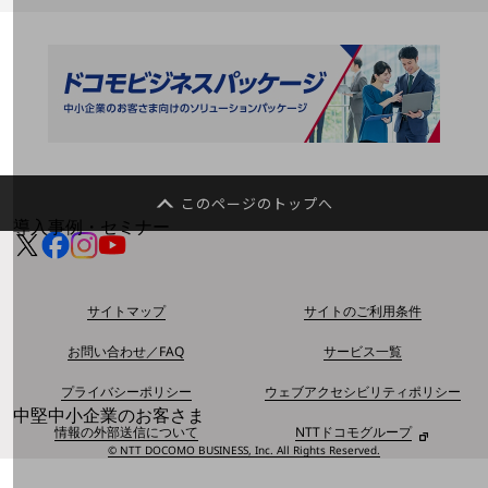
運用保守・故障紛失サポート
回線・ネットワーク
お手続き
別ウィンドウで開きます
このページのトップへ
サービスをご利用中のお客さま
導入事例・セミナー
導入事例TOP
最新の導入事例や注目の導入事例をご紹介します
サイトマップ
サイトのご利用条件
セミナー
開催・出展する各種セミナー、イベント情報をご紹介します
お問い合わせ／FAQ
サービス一覧
プライバシーポリシー
ウェブアクセシビリティポリシー
別ウィンドウで開きます
中堅中小企業のお客さま
情報の外部送信について
NTTドコモグループ
NTTドコモビジネスウォッチ
© NTT DOCOMO BUSINESS, Inc. All Rights Reserved.
ビジネスお役立ち情報