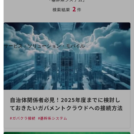
地域経済のさらなる活性化に取り組みます
2
自治体・地域社会との共創
検索結果
件
LGPF(Local Government Platform)
別ウィンドウで開きます
サービス・ソリューション・モバイル
サービス・ソリューションTOP
DXに関する課題を解決する
サービス・ソリューションをご紹介
カテゴリーで探す
カテゴリーで探すTOP
ネットワーク・モバイル
自治体関係者必見！2025年度までに検討し
クラウド・データセンター
ておきたいガバメントクラウドへの接続方法
電話・映像コミュニケーション
#ガバクラ接続
#基幹系システム
セキュリティ