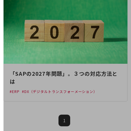
5G
IoT
AI
データ利活用
運用管理
業務支援・マーケティング
災害対策・BCP
「SAPの2027年問題」。３つの対応方法と
課題・ニーズで探す
課題・ニーズで探すTOP
は
コミュニケーション・情報共有
#ERP
#DX（デジタルトランスフォーメーション）
マーケティング
業務効率化
1
災害対策