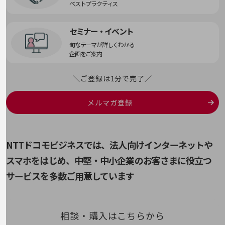
教育
ベストプラクティス
モビリティ
セミナー・イベント
製造・建設業
旬なテーマが詳しくわかる
企画をご案内
小売業
キーワードで探す
モバイルTOP
＼ご登録は1分で完了／
法人向けスマホ・携帯に関する、
メルマガ登録
おすすめの機種、料金やサービスをご紹介
製品
製品TOP
ビジネス向けスマートフォン
NTTドコモビジネスでは、法人向けインターネットや
スマホをはじめ、
中堅・中小企業のお客さまに役立つ
タフネススマートフォン
サービスを多数ご用意しています
データ通信製品
ドコモケータイ
相談・購入はこちらから
5G対応ホームルーター