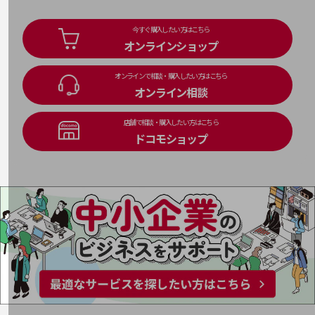
通信モジュール製品
今すぐ購入したい方はこちら
衛星携帯電話
オンラインショップ
IOT完了済みメーカーブランド製品
オンラインで相談・購入したい方はこちら
料金
オンライン相談
料金TOP
ドコモBiz データ無制限 ドコモ MAX ドコモ mini ドコモBiz かけ放題
店舗で相談・購入したい方はこちら
ドコモショップ
ケータイプラン
5Gデータプラス
データプラス
IoT向け回線料金
home5Gプラン
モバイルサービス
端末の一元管理
セキュリティ