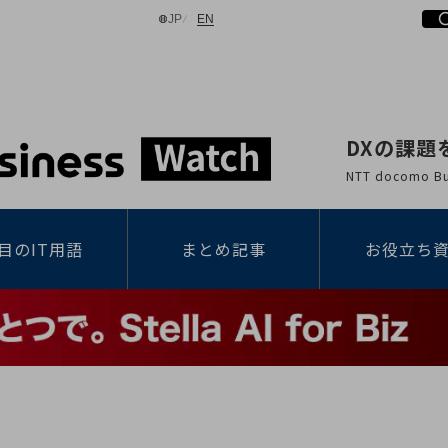
日本語
English
JP
EN
DXの課題
検索する
NTT docomo
目のIT用語
まとめ記事
お役立ち