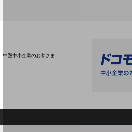
最新の導入事例や注目の導入事例をご紹介します
セミナー
開催・出展する各種セミナー、イベント情報をご紹介します
中堅中小企業のお客さま
NTTドコモビジネスウォッチ
ビジネスお役立ち情報
旬な話題やお役立ち資料などDXの課題を
解決するヒントをお届けする記事サイト
新着記事
お役立ち資料ダウンロード
トレンド記事特集
IT用語集
中堅中小企業向け
サービス・ソリューション
課題やニーズに合ったサービスをご紹介し、