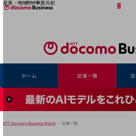
産業・地域DX/事業共創
サイト内検索
開く
メニュー
開く
OPEN HUB for Plural Futures
自律・分散・協調型社会の実現を目指し、
「社会可能性」を探究・実装する事業共創エコシステムです。
フリーワードを入力して探す
OPEN HUB for Plural Futuresとは
イベント/ウェビナー
記事コンテンツ
プレイヤー(カタリスト/パートナー企業)
事例
Smart World
フリーワードでNTTドコモビジネスの
取り組みを検索
産業・地域DXプラットフォーマーとして
ホーム
記事一覧
注
企業と地域が持続成長する社会を目指します
Smart City
Smart Education
Smart Healthcare
Smart Industry
Smart Mobility
Smart Worksite
生成AI(Generative AI)
地域の取り組み
記事一覧
NTT docomo Business Watch
地域社会を支える皆さまと地域課題の解決や