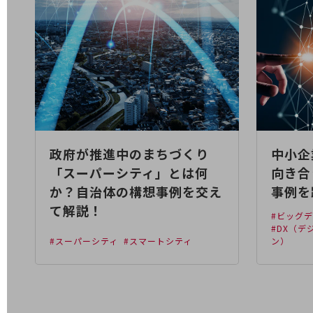
電話・映像コミュニケーション
セキュリティ
5G
IoT
AI
政府が推進中のまちづくり
中小企
データ利活用
「スーパーシティ」とは何
向き合
運用管理
か？自治体の構想事例を交え
事例を
業務支援・マーケティング
て解説！
#ビッグ
#DX（
災害対策・BCP
#スーパーシティ
#スマートシティ
ン）
課題・ニーズで探す
課題・ニーズで探すTOP
コミュニケーション・情報共有
マーケティング