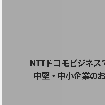
データ通信製品
ドコモケータイ
5G対応ホームルーター
通信モジュール製品
衛星携帯電話
IOT完了済みメーカーブランド製品
料金
料金TOP
NTTドコモビジネ
ドコモBiz データ無制限 ドコモ MAX ドコモ mini ドコモBiz かけ放題
中堅・中小企業の
ケータイプラン
5Gデータプラス
データプラス
IoT向け回線料金