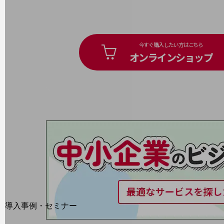
home5Gプラン
モバイルサービス
端末の一元管理
セキュリティ
今すぐ購入したい方はこちら
オンラインショップ
運用保守・故障紛失サポート
回線・ネットワーク
お手続き
別ウィンドウで開きます
サービスをご利用中のお客さま
導入事例・セミナー
導入事例TOP