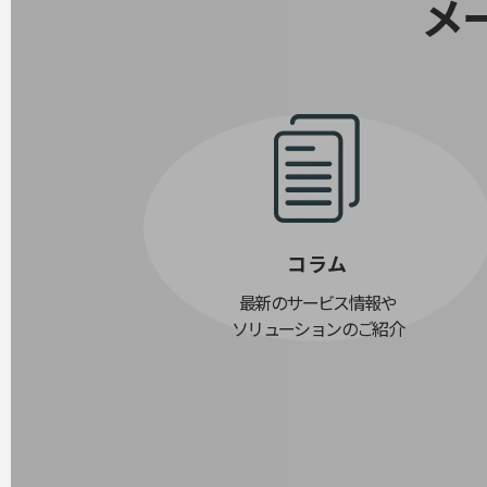
メ
医療・介護
観光
教育
モビリティ
製造・建設業
小売業
キーワードで探す
コラム
モバイルTOP
最新のサービス情報や
法人向けスマホ・携帯に関する、
ソリューションのご紹介
おすすめの機種、料金やサービスをご紹介
製品
製品TOP
ビジネス向けスマートフォン
タフネススマートフォン