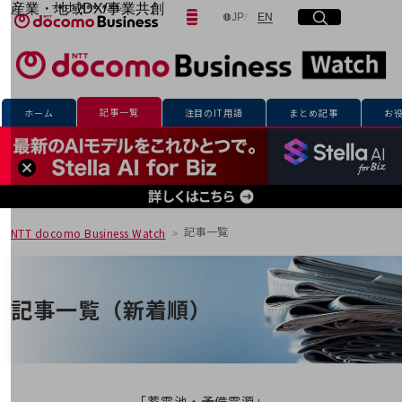
産業・地域DX/事業共創
日本語
English
JP
EN
サイト内検索
開く
メニュー
開く
OPEN HUB for Plural Futures
自律・分散・協調型社会の実現を目指し、
「社会可能性」を探究・実装する事業共創エコシステムです。
フリーワードを入力して探す
OPEN HUB for Plural Futuresとは
イベント/ウェビナー
記事一覧
ホーム
注目のIT用語
まとめ記事
お
記事コンテンツ
検索する
プレイヤー(カタリスト/パートナー企業)
事例
Smart World
フリーワードでNTTドコモビジネスの
取り組みを検索
産業・地域DXプラットフォーマーとして
企業と地域が持続成長する社会を目指します
記事一覧
NTT docomo Business Watch
Smart City
Smart Education
Smart Healthcare
Smart Industry
記事一覧（新着順）
Smart Mobility
Smart Worksite
生成AI(Generative AI)
地域の取り組み
地域社会を支える皆さまと地域課題の解決や
「蓄電池・予備電源」