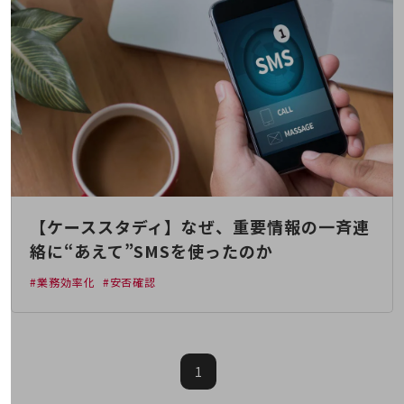
5G
IoT
AI
データ利活用
運用管理
業務支援・マーケティング
災害対策・BCP
【ケーススタディ】なぜ、重要情報の一斉連
課題・ニーズで探す
課題・ニーズで探すTOP
絡に“あえて”SMSを使ったのか
コミュニケーション・情報共有
#業務効率化
#安否確認
マーケティング
業務効率化
1
災害対策