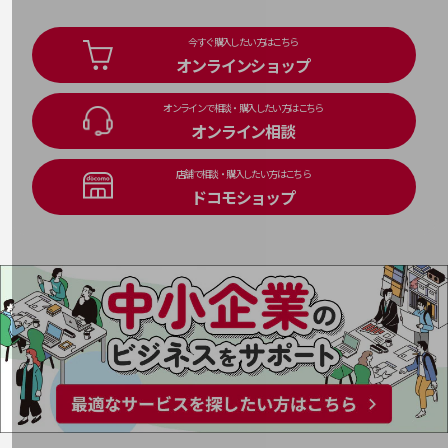
通信モジュール製品
今すぐ購入したい方はこちら
衛星携帯電話
オンラインショップ
IOT完了済みメーカーブランド製品
オンラインで相談・購入したい方はこちら
料金
オンライン相談
料金TOP
ドコモBiz データ無制限 ドコモ MAX ドコモ mini ドコモBiz かけ放題
店舗で相談・購入したい方はこちら
ドコモショップ
ケータイプラン
5Gデータプラス
データプラス
IoT向け回線料金
home5Gプラン
モバイルサービス
端末の一元管理
セキュリティ