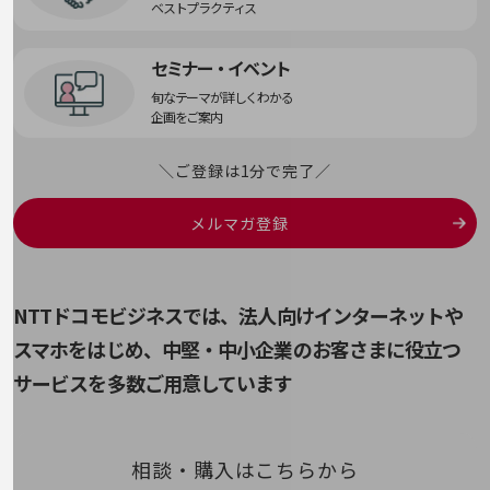
教育
ベストプラクティス
モビリティ
セミナー・イベント
製造・建設業
旬なテーマが詳しくわかる
企画をご案内
小売業
キーワードで探す
モバイルTOP
＼ご登録は1分で完了／
法人向けスマホ・携帯に関する、
メルマガ登録
おすすめの機種、料金やサービスをご紹介
製品
製品TOP
ビジネス向けスマートフォン
NTTドコモビジネスでは、法人向けインターネットや
スマホをはじめ、
中堅・中小企業のお客さまに役立つ
タフネススマートフォン
サービスを多数ご用意しています
データ通信製品
ドコモケータイ
相談・購入はこちらから
5G対応ホームルーター