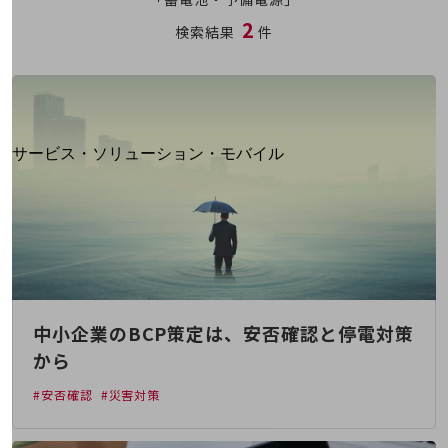
地域経済のさらなる活性化に取り組みます
2
自治体・地域社会との共創
検索結果
件
LGPF(Local Government Platform)
別ウィンドウで開きます
サービス・ソリューション・モバイル
サービス・ソリューションTOP
DXに関する課題を解決する
サービス・ソリューションをご紹介
カテゴリーで探す
カテゴリーで探すTOP
ネットワーク・モバイル
中小企業のBCP策定は、安否確認と停電対策
クラウド・データセンター
から
電話・映像コミュニケーション
#安否確認
#災害対策
セキュリティ