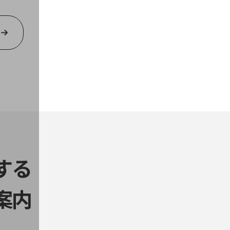
する
案内