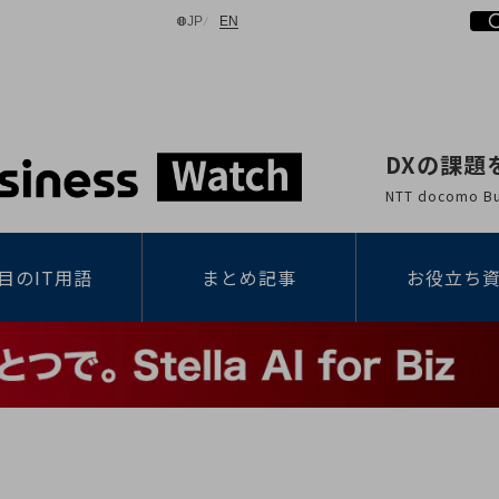
日本語
English
JP
EN
DXの課題
検索する
NTT docomo
目のIT用語
まとめ記事
お役立ち