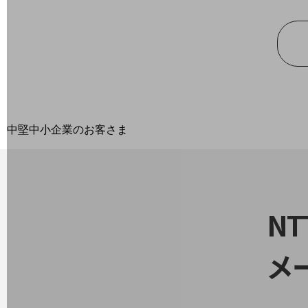
最新の導入事例や注目の導入事例をご紹介します
セミナー
開催・出展する各種セミナー、イベント情報をご紹介します
中堅中小企業のお客さま
NTTドコモビジネスウォッチ
ビジネスお役立ち情報
旬な話題やお役立ち資料などDXの課題を
解決するヒントをお届けする記事サイト
N
新着記事
お役立ち資料ダウンロード
トレンド記事特集
IT用語集
メ
中堅中小企業向け
サービス・ソリューション
課題やニーズに合ったサービスをご紹介し、