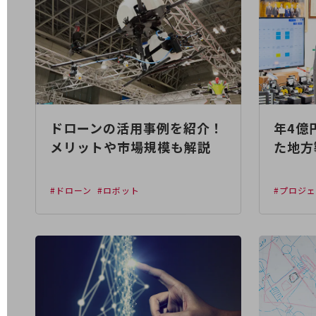
データ通信製品
ドコモケータイ
5G対応ホームルーター
通信モジュール製品
衛星携帯電話
ドローンの活用事例を紹介！
年4億
IOT完了済みメーカーブランド製品
メリットや市場規模も解説
た地方
料金
料金TOP
#ドローン
#ロボット
#プロジ
ドコモBiz データ無制限 ドコモ MAX ドコモ mini ドコモBiz かけ放題
ケータイプラン
5Gデータプラス
データプラス
IoT向け回線料金