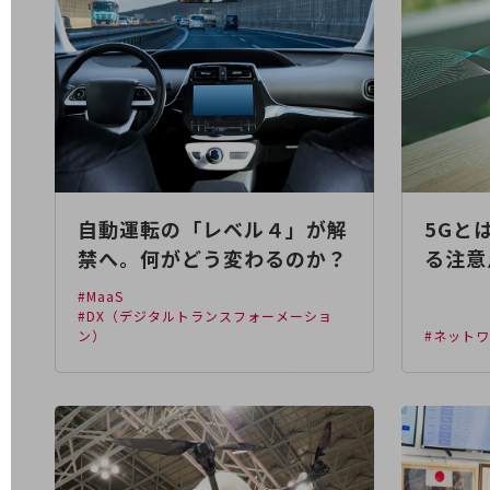
医療・介護
観光
教育
モビリティ
製造・建設業
自動運転の「レベル４」が解
5Gと
小売業
禁へ。何がどう変わるのか？
る注意
キーワードで探す
モバイルTOP
#MaaS
#DX（デジタルトランスフォーメーショ
法人向けスマホ・携帯に関する、
ン）
#ネット
おすすめの機種、料金やサービスをご紹介
製品
製品TOP
ビジネス向けスマートフォン
タフネススマートフォン