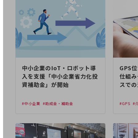
電話・映像コミュニケーション
セキュリティ
5G
IoT
AI
中小企業のIoT・ロボット導
GPS
データ利活用
入を支援「中小企業省力化投
仕組み
運用管理
資補助金」が開始
スでの
業務支援・マーケティング
災害対策・BCP
#中小企業
#助成金・補助金
#GPS
#
課題・ニーズで探す
課題・ニーズで探すTOP
コミュニケーション・情報共有
マーケティング