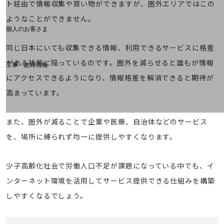
料金分析(ご利用料金管理サービス)
ト経由で情報収集や買い物ができますが、圏外エリアではこの
ようなことができません。
Web明細(My docomo)
個人のお客さま
NTTドコモ
同じ日本にいても収集できる情報、利用できるサービスに格差
OCNなど
がある状態に陥っているのです。圏外を減らせると誰もが情報
工事・故障情報
お客さまサポートサイト
にアクセスできるようになり、情報格差を解消できると期待が
SDPFナレッジセンター
高まっています。
NTTドコモ 通信障害情報
また、圏外が減ることで企業や医療、自治体などのサービス
を、場所に縛られず均一に提供しやすくなります。
少子高齢化社会で労働人口不足が課題になっている中でも、イ
ンターネット環境を活用してサービス提供できる仕組みを構築
しやすくなるでしょう。