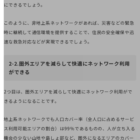
会社案内パンフレット
にできるでしょう。
ニュースルーム
ニュースルームTOP
このように、非地上系ネットワークがあれば、災害などの緊急
ニュースリリース
時に継続して通信環境を提供することで、住民の安全確保や迅
地域からの発表
速な救急対応などが実現できるでしょう。
重要なお知らせ
お知らせ
2-2.圏外エリアを減らして快適にネットワーク利用
ができる
社外からの評価実績
サステナビリティ
サステナビリティTOP
2つ目は、圏外エリアを減らして快適にネットワーク利用がで
NTTドコモビジネスグループのサステナビリティ
きるようになることです。
サステナビリティ基本方針
地上系ネットワークでも人口カバー率（全人口に占めるサービ
サステナビリティレポート
ス利用可能エリアの割合）は99％であるものの、人が立ち入る
ダイバーシティ
経営情報
機会の少ない山地や島しょ部など、圏外になるエリアのカバー