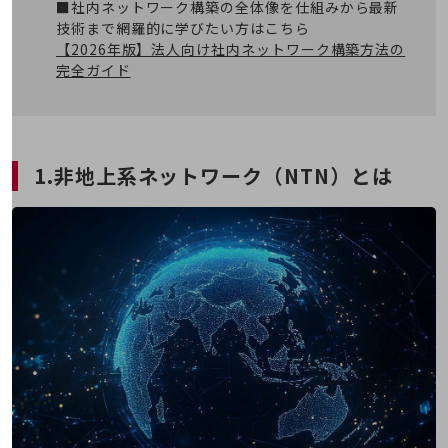
教育
■社内ネットワーク構築の全体像を仕組みから最新
技術まで網羅的に学びたい方はこちら
モビリティ
【2026年版】法人向け社内ネットワーク構築方法の
完全ガイド
製造・建設業
小売業
キーワードで探す
モバイルTOP
1.非地上系ネットワーク（NTN）とは
法人向けスマホ・携帯に関する、
おすすめの機種、料金やサービスをご紹介
製品
製品TOP
ビジネス向けスマートフォン
タフネススマートフォン
データ通信製品
ドコモケータイ
5G対応ホームルーター