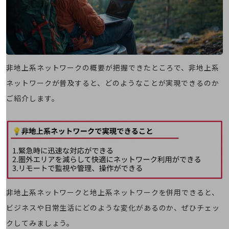
旬な話題やお役立ち資料などDXの課題を
解決するヒントをお届けする記事サイト
新着記事
お役立ち資料ダウンロード
トレンド記事特集
IT用語集
中堅中小企業向け
非地上系ネットワークの概要が把握できたところで、非地上系
サービス・ソリューション
ネットワークが普及すると、どのようなことが実現できるのか
課題やニーズに合ったサービスをご紹介し、
ご紹介します。
中堅中小企業のビジネスをサポート！
お悩みから見つける
お悩みから見つけるTOP
ネットワーク
モバイル・音声
バックオフィス
非地上系ネットワークと地上系ネットワークを併用できると、
リモート・ハイブリッドワーク
ビジネスや日常生活にどのような変化があるのか、ぜひチェッ
セキュリティ
クしてみましょう。