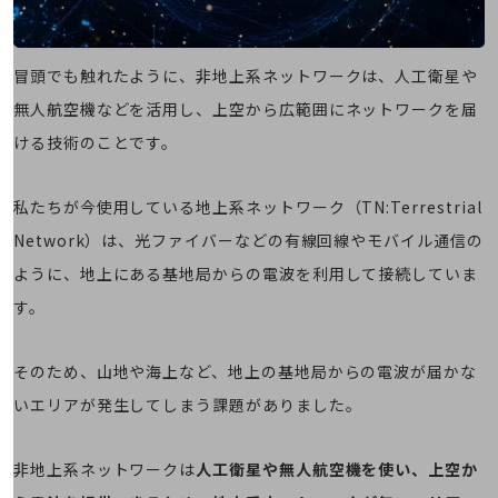
通信モジュール製品
衛星携帯電話
冒頭でも触れたように、非地上系ネットワークは、人工衛星や
IOT完了済みメーカーブランド製品
無人航空機などを活用し、上空から広範囲にネットワークを届
料金
ける技術のことです。
料金TOP
ドコモBiz データ無制限 ドコモ MAX ドコモ mini ドコモBiz かけ放題
私たちが今使用している地上系ネットワーク（TN:Terrestrial
ケータイプラン
Network）は、光ファイバーなどの有線回線やモバイル通信の
5Gデータプラス
ように、地上にある基地局からの電波を利用して接続していま
す。
データプラス
IoT向け回線料金
そのため、山地や海上など、地上の基地局からの電波が届かな
home5Gプラン
いエリアが発生してしまう課題がありました。
モバイルサービス
端末の一元管理
非地上系ネットワークは
人工衛星や無人航空機を使い、上空か
セキュリティ