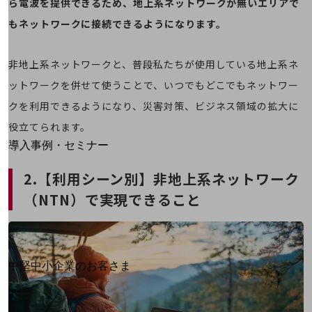
ら電波を提供できるため、地上系ネットワークが無いエリアで
運用保守・故障紛失サポート
もネットワークに接続できるようになります。
回線・ネットワーク
お手続き
非地上系ネットワークと、普段私たちが使用している地上系ネ
ットワークを併せて使うことで、いつでもどこでもネットワー
クを利用できるようになり、災害対策、ビジネス領域の拡大に
役立てられます。
別ウィンドウで開きます
サービスをご利用中のお客さま
導入事例・セミナー
導入事例TOP
2.【利用シーン別】非地上系ネットワーク
最新の導入事例や注目の導入事例をご紹介します
（NTN）で実現できること
セミナー
開催・出展する各種セミナー、イベント情報をご紹介します
別ウィンドウで開きます
中堅中小企業のお客さま
NTTドコモビジネスウォッチ
ビジネスお役立ち情報