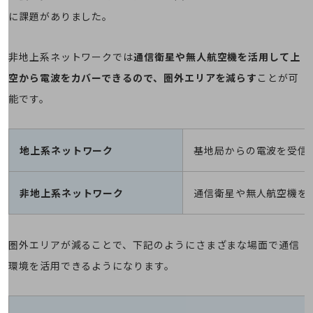
経営情報TOP
に課題がありました。
業績
非地上系ネットワークでは
通信衛星や無人航空機を活用して上
決算公告
空から電波をカバーできるので、圏外エリアを減らす
ことが可
電子公告
能です。
基礎的電気通信役務損益明細表
採用情報
採用情報TOP
地上系ネットワーク
基地局からの電波を受信
新卒採用
経験者採用
非地上系ネットワーク
通信衛星や無人航空機を
障がい者採用
人材育成制度
圏外エリアが減ることで、下記のようにさまざまな場面で通信
広告・協賛
環境を活用できるようになります。
広告
協賛
NTTドコモグループ