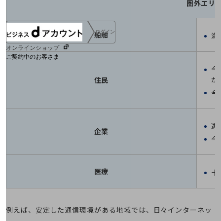
圏外エリ
ログイン
船舶
海
オンラインショップ
ご契約中のお客さま
今
が
住民
サービス別サポート情報
今
遠
ご契約中サービスの一元管理
企業
今
医療
十
Web明細(ビリングステーション)
例えば、安定した通信環境がある地域では、日々インターネッ