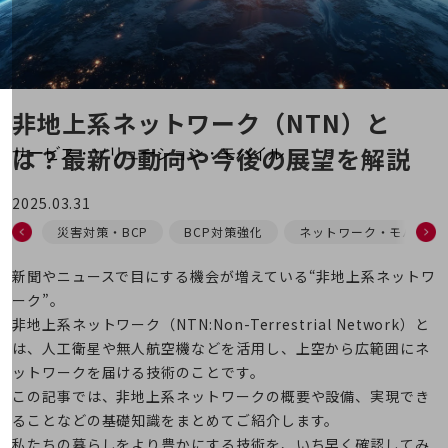
地域経済のさらなる活性化に取り組みます
自治体・地域社会との共創
LGPF(Local Government Platform)
別ウィンドウで開きます
非地上系ネットワーク（NTN）と
は？最新の動向や今後の展望を解説
サービス・ソリューション・モバイル
サービス・ソリューションTOP
2025.03.31
DXに関する課題を解決する
災害対策・BCP
BCP対策強化
ネットワーク・モバイル
サービス・ソリューションをご紹介
カテゴリーで探す
カテゴリーで探すTOP
新聞やニュースで目にする機会が増えている“非地上系ネットワ
ーク”。
ネットワーク・モバイル
非地上系ネットワーク（NTN:Non-Terrestrial Network）と
クラウド・データセンター
は、人工衛星や無人航空機などを活用し、上空から広範囲にネ
ットワークを届ける技術のことです。
電話・映像コミュニケーション
この記事では、非地上系ネットワークの概要や設備、実現でき
セキュリティ
ることなどの基礎知識をまとめてご紹介します。
私たちの暮らしをより豊かにする技術を、いち早く確認してみ