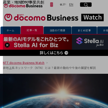
産業・地域DX/事業共創
日本語
English
JP
EN
サイト内検索
開く
メニュー
開く
OPEN HUB for Plural Futures
自律・分散・協調型社会の実現を目指し、
「社会可能性」を探究・実装する事業共創エコシステムです。
フリーワードを入力して探す
OPEN HUB for Plural Futuresとは
イベント/ウェビナー
記事一覧
ホーム
注目のIT用語
まとめ記事
お
記事コンテンツ
検索する
プレイヤー(カタリスト/パートナー企業)
事例
Smart World
フリーワードでNTTドコモビジネスの
取り組みを検索
産業・地域DXプラットフォーマーとして
企業と地域が持続成長する社会を目指します
NTT docomo Business Watch
Smart City
非地上系ネットワーク（NTN）とは？最新の動向や今後の展望を解説
Smart Education
Smart Healthcare
Smart Industry
Smart Mobility
Smart Worksite
生成AI(Generative AI)
地域の取り組み
地域社会を支える皆さまと地域課題の解決や