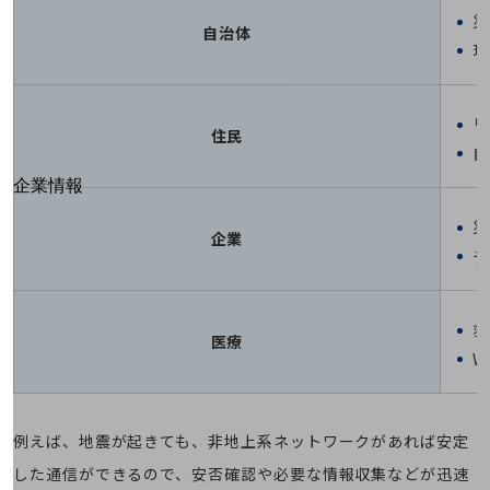
はじめての方へ
災
サービス・商品を探す
自治体
新規会員登録/ログインはこちら
現
100回線以上のお問い合わせ・お見積りはこちら
リ
住民
自
別ウィンドウで開きます
企業情報
企業情報TOP
災
会社案内
企業
チ
会社案内TOP
組織
救
沿革
医療
W
社長からのご挨拶
事業拠点
例えば、地震が起きても、非地上系ネットワークがあれば安定
グループ会社
した通信ができるので、安否確認や必要な情報収集などが迅速