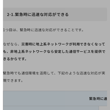
その他のお悩みはこちら
業界から見つける
2-1.緊急時に迅速な対応ができる
業界から見つけるTOP
製造業
1つ目は、緊急時に迅速な対応ができることです。
小売・卸売業
運輸業
なぜなら、
災害時に地上系ネットワークが利用できなくなって
建設業
も、非地上系ネットワークなら安定した通信サービスを提供で
きるからです。
地域産業
その他の業界はこちら
緊急時でも通信環境を活用して、下記のような迅速な対応が実
ゲーム感覚で見つける
ビジネスお悩み診断
現できます。
NTTドコモビジネス
オンラインショップ
モバイル・ICTサービスをオンラインで
緊急時に通
相談・申し込みができるバーチャルショップ
法人向けモバイルトップ