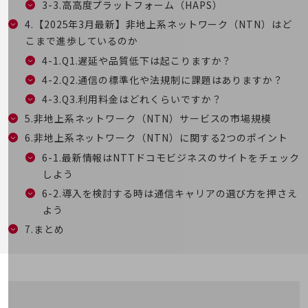
職場環境整備
3-3.高高度プラットフォーム（HAPS）
4.【2025年3月最新】非地上系ネットワーク（NTN）はど
地域共創・地方創生
こまで進歩しているのか
セキュリティ対策
4-1.Q1.遅延や品質低下は起こりますか？
4-2.Q2.通信の標準化や法規制に課題はありますか？
遠隔監視
4-3.Q3.利用料金はどれくらいですか？
顧客体験（CX）改善
5.非地上系ネットワーク（NTN）サービスの市場規模
自動化・省電化
6.非地上系ネットワーク（NTN）に関する2つのポイント
人材不足解消
6-1.最新情報はNTTドコモビジネスのサイトをチェック
業種・業態で探す
しよう
業種・業態で探すTOP
6-2.導入を検討する時は通信キャリアの選び方を押さえ
自治体
よう
7.まとめ
一次産業
医療・介護
観光