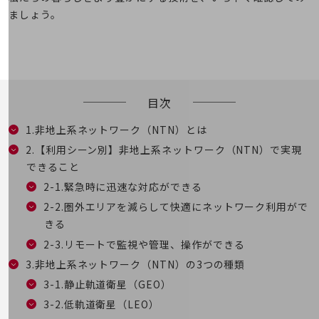
5G
ましょう。
IoT
AI
データ利活用
目次
運用管理
1.非地上系ネットワーク（NTN）とは
業務支援・マーケティング
2.【利用シーン別】非地上系ネットワーク（NTN）で実現
災害対策・BCP
できること
課題・ニーズで探す
2-1.緊急時に迅速な対応ができる
課題・ニーズで探すTOP
2-2.圏外エリアを減らして快適にネットワーク利用がで
コミュニケーション・情報共有
きる
マーケティング
2-3.リモートで監視や管理、操作ができる
3.非地上系ネットワーク（NTN）の3つの種類
業務効率化
3-1.静止軌道衛星（GEO）
災害対策
3-2.低軌道衛星（LEO）