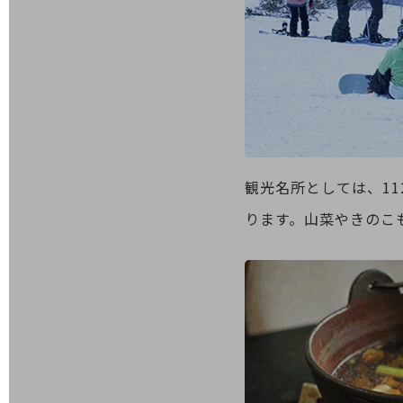
データ通信製品
ドコモケータイ
5G対応ホームルーター
通信モジュール製品
衛星携帯電話
IOT完了済みメーカーブランド製品
観光名所としては、1
料金
料金TOP
ります。山菜やきのこ
ドコモBiz データ無制限 ドコモ MAX ドコモ mini ドコモBiz かけ放題
ケータイプラン
5Gデータプラス
データプラス
IoT向け回線料金