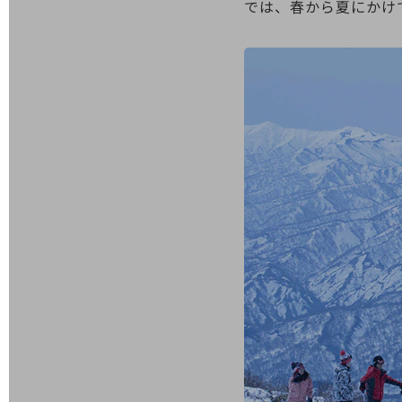
では、春から夏にかけ
医療・介護
観光
教育
モビリティ
製造・建設業
小売業
キーワードで探す
モバイルTOP
法人向けスマホ・携帯に関する、
おすすめの機種、料金やサービスをご紹介
製品
製品TOP
ビジネス向けスマートフォン
タフネススマートフォン