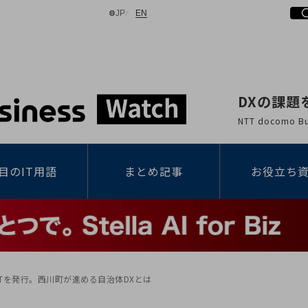
日本語
English
JP
EN
DXの課題
検索する
NTT docomo
目のIT用語
まとめ記事
お役立ち
Tを発行。西川町が進める自治体DXとは