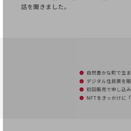
話を聞きました。
電話・映像コミュニケーション
セキュリティ
5G
IoT
AI
データ利活用
自然豊かな町で生
運用管理
デジタル住民票を
業務支援・マーケティング
初回販売で申し込
災害対策・BCP
NFTをきっかけに
課題・ニーズで探す
課題・ニーズで探すTOP
コミュニケーション・情報共有
マーケティング