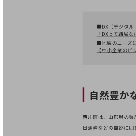
業務効率化
災害対策
■DX（デジタ
職場環境整備
「DXって結局な
■地域のニーズ
地域共創・地方創生
【中小企業のビ
セキュリティ対策
遠隔監視
顧客体験（CX）改善
自動化・省電化
自然豊か
人材不足解消
業種・業態で探す
業種・業態で探すTOP
西川町は、山形県の県
自治体
日連峰などの自然に囲
一次産業