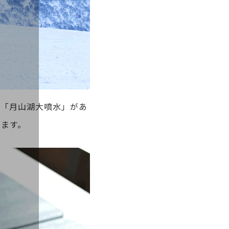
る「月山湖大噴水」があ
えます。