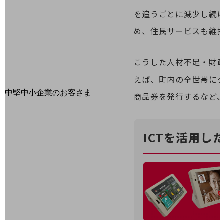
最新の導入事例や注目の導入事例をご紹介します
を追うごとに減少し続
セミナー
め、住民サービスも維
開催・出展する各種セミナー、イベント情報をご紹介します
こうした人材不足・財
えば、町内の全世帯に
中堅中小企業のお客さま
商品券を発行するなど
NTTドコモビジネスウォッチ
ビジネスお役立ち情報
旬な話題やお役立ち資料などDXの課題を
ICTを活用
解決するヒントをお届けする記事サイト
新着記事
お役立ち資料ダウンロード
トレンド記事特集
IT用語集
中堅中小企業向け
サービス・ソリューション
課題やニーズに合ったサービスをご紹介し、