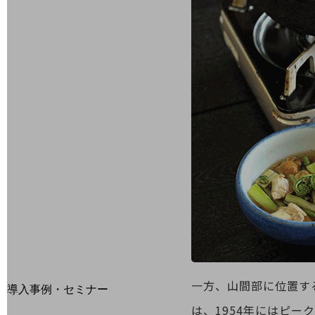
home5Gプラン
モバイルサービス
端末の一元管理
セキュリティ
運用保守・故障紛失サポート
回線・ネットワーク
お手続き
別ウィンドウで開きます
サービスをご利用中のお客さま
一方、山間部に位置す
導入事例・セミナー
導入事例TOP
は、1954年にはピークと