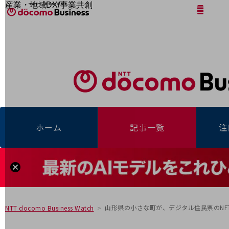
産業・地域DX/事業共創
サイト内検索
開く
メニュー
開く
OPEN HUB for Plural Futures
自律・分散・協調型社会の実現を目指し、
「社会可能性」を探究・実装する事業共創エコシステムです。
フリーワードを入力して探す
OPEN HUB for Plural Futuresとは
イベント/ウェビナー
記事コンテンツ
プレイヤー(カタリスト/パートナー企業)
事例
Smart World
フリーワードでNTTドコモビジネスの
取り組みを検索
産業・地域DXプラットフォーマーとして
ホーム
記事一覧
注
企業と地域が持続成長する社会を目指します
Smart City
Smart Education
Smart Healthcare
Smart Industry
Smart Mobility
Smart Worksite
生成AI(Generative AI)
地域の取り組み
山形県の小さな町が、デジタル住民票のNF
NTT docomo Business Watch
地域社会を支える皆さまと地域課題の解決や