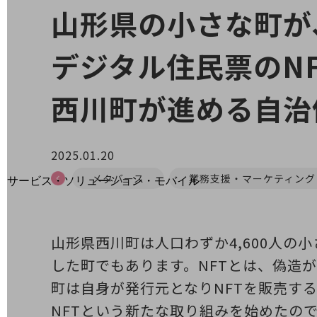
地域経済のさらなる活性化に取り組みます
山形県の小さな町が
自治体・地域社会との共創
LGPF(Local Government Platform)
デジタル住民票のN
西川町が進める自治
別ウィンドウで開きます
2025.01.20
メタバース
業務支援・マーケティング
サービス・ソリューション・モバイル
サービス・ソリューションTOP
DXに関する課題を解決する
サービス・ソリューションをご紹介
山形県西川町は人口わずか4,600人
カテゴリーで探す
した町でもあります。NFTとは、偽造が不
カテゴリーで探すTOP
町は自身が発行元となりNFTを販売す
ネットワーク・モバイル
NFTという新たな取り組みを始めたの
クラウド・データセンター