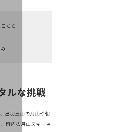
はこちら
組み
タルな挑戦
る、出羽三山の月山や朝
く、町内の月山スキー場