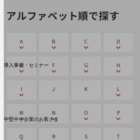
なりすまし
ハイパーバイザー
マルウェア
ユビキタス
運用保守・故障紛失サポート
アグリテック（AgriTech）
サイバー空間
第5世代通信（5G）
ら
わ
強化学習
アルファベット順で探す
パケット
回線・ネットワーク
に
め
アジャイルワーキング（AgileWorking）
サイロ
ランサムウェア
ワンタイムパスワード認証
お手続き
機械学習
ち
パスワードリスト攻撃
2025年問題
メドテック（MedTech）
アップセル
サブスクリプション
A
B
C
D
機械翻訳
チャットボット
り
パブリッククラウド/プライベートクラウド/ハイ
2026年問題(AI)
も
ブリッドクラウド
アノテーション
サブブランド
別ウィンドウで開きます
リモートデスクトップ
サービスをご利用中のお客さま
く
て
A
B
C
D
E
F
G
H
導入事例・セミナー
2026年問題(物流)
モニタリング技術
オーバーレイネットワーク／アンダーレイネット
サプライチェーン
導入事例TOP
ひ
量子コンピューター
クラウド
データセンター
ワーク
ABW
BCP
CASB
CDP/DMP
2要素認証
最新の導入事例や注目の導入事例をご紹介します
サプライチェーンマネジメント（SCM）
E
F
G
H
ピーサート（PSIRT）
I
J
K
L
セミナー
クラスタリング
データ駆動型
る
ACD
BEC（ビジネスメール詐欺）
CDN
D2C
い
ね
開催・出展する各種セミナー、イベント情報をご紹介します
サンドボックス
EDR／XDR
5G
GitHub
HealthTech
標的型攻撃
グリーントラストフォーメーション（GX）
ディープラーニング（深層学習）
ルーティング
ACL
BPO
CDP/DMP
DaaS
I
L
インサイドセールス
M
N
O
P
ネットワークスライシング
在宅勤務
EdTech
FeliCa
GX
HR Tech
別ウィンドウで開きます
標的型攻撃 APT攻撃
中堅中小企業のお客さま
クロステック（X-Tech）
ディザスタリカバリ（DR）
AGI（汎用型AI）／ASI（超知能AI）
BPR
CISO
DDoS攻撃
IaaS/PaaS/SaaS
LBO
NTTドコモビジネスウォッチ
れ
う
electronic Know Your Customer(eKYC)
FinTech
ビジネスお役立ち情報
M
N
O
P
Q
R
S
T
し
ふ
ディスラプター