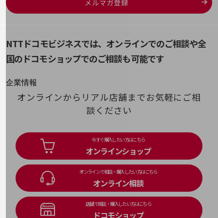
メルマガ登録
はじめての方へ
生成AI
SSH
サービス・商品を探す
ポリテック（PoliTech）
新規会員登録/ログインはこちら
脆弱性／脆弱性診断
100回線以上のお問い合わせ・お見積りはこちら
SSO
NTTドコモビジネスでは、オンラインでのご相談や
全
Systems of Record(SoR)
国のドコモショップでのご相談も可能です
そ
ソーシャルエンジニアリング
別ウィンドウで開きます
企業情報
企業情報TOP
オンラインからリアル店舗までお気軽にご相
会社案内
談ください
会社案内TOP
組織
今すぐ購入したい方はこちら
オンラインショップ
沿革
社長からのご挨拶
オンラインで相談・購入したい方はこちら
オンライン相談
事業拠点
グループ会社
店舗で相談・購入したい方はこちら
ドコモショップ