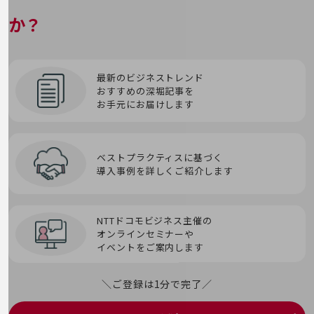
オブジェクトストレージ
ITIL
SDN
ブロックチェーン
その他のお悩みはこちら
か？
トロイの木馬
業界から見つける
スマートシティプラットフォーム
オンプレミス
ITSM
業界から見つけるTOP
SIEM
プロンプト
製造業
スマートワーク
IVR
SMS
最新のビジネストレンド
プロンプトエンジニアリング
おすすめの深堀記事を
小売・卸売業
お手元にお届けします
せ
SOAR
第5世代通信（5G）
運輸業
セキュリティインシデント
建設業
SOC
輻輳(ふくそう）
ベストプラクティスに基づく
導入事例を詳しくご紹介します
地域産業
セッション
Society 5.0
へ
その他の業界はこちら
ゲーム感覚で見つける
ゼロデイ攻撃
SoE(System of Engagement)
NTTドコモビジネス主催の
ビジネスお悩み診断
ペネトレーションテスト
オンラインセミナーや
NTTドコモビジネス
イベントをご案内します
ゼロトラスト
SORA
オンラインショップ
ペリメータセキュリティ
モバイル・ICTサービスをオンラインで
＼ご登録は1分で完了／
生体認証
SPF/DKIM/DMARC
相談・申し込みができるバーチャルショップ
ほ
法人向けモバイルトップ