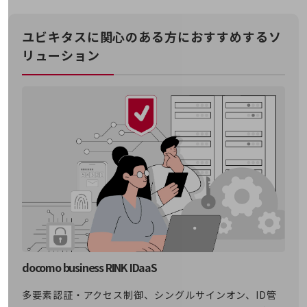
職場環境整備
地域共創・地方創生
ユビキタスに関心のある方におすすめするソ
リューション
セキュリティ対策
遠隔監視
顧客体験（CX）改善
自動化・省電化
人材不足解消
業種・業態で探す
業種・業態で探すTOP
自治体
一次産業
医療・介護
docomo business RINK IDaaS
観光
多要素認証・アクセス制御、シングルサインオン、ID管