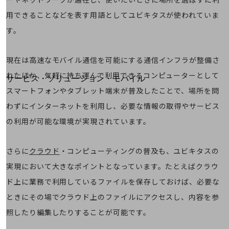
地域経済のさらなる活性化に取り組みます
自治体・地域社会との共創
用できることなどを表す用語としてユビキタスが使われていま
LGPF(Local Government Platform)
す。
別ウィンドウで開きます
現在は高速なモバイル通信を可能にする通信インフラが整備さ
れたほか、気軽に持ち運んで利用できるコンピューターとして
サービス・ソリューション・モバイル
スマートフォンやタブレット端末が普及したことで、場所を問
サービス・ソリューションTOP
わずにインターネットを利用し、必要な情報の取得やサービス
DXに関する課題を解決する
サービス・ソリューションをご紹介
の利用が可能な環境が実現されています。
カテゴリーで探す
カテゴリーで探すTOP
さらに
クラウド
・コンピューティングの普及も、ユビキタスの
ネットワーク・モバイル
実現において大きなポイントとなっています。たとえばクラウ
クラウド・データセンター
ド上に業務で利用しているファイルを保存しておけば、必要な
電話・映像コミュニケーション
ときにその場でクラウド上のファイルにアクセスし、内容を参
照したり編集したりすることが可能です。
セキュリティ