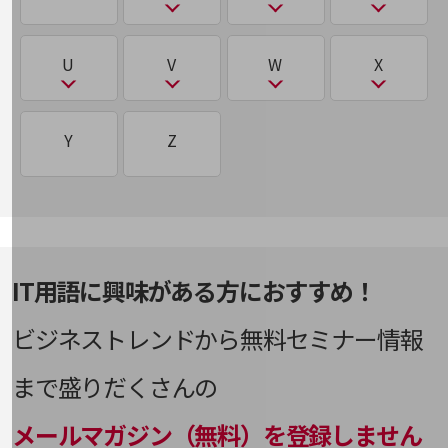
AgileWorking
BYOD
CRM/SFA/MA
DKIM/DMARC/SPF
ICT
LLM
け
レガシーシステム
ウェアラブルデバイス
旬な話題やお役立ち資料などDXの課題を
eSIM
CRM/SFA/MA
NaaS
OpenStack
PaaS/SaaS/IaaS
シーサート（CSIRT）
解決するヒントをお届けする記事サイト
ファイルレスマルウェア
デジタライゼーション
AgriTech
CSIRT
DMZ
携帯電話番号ポータビリティ（MNP）
新着記事
IoT
LooCipher
レピュテーション
R
S
T
U
V
W
X
お役立ち資料ダウンロード
え
M2M
nanoSIM
OWASP
PBX
シャドーIT
トレンド記事特集
ファクトリーIoT
デジタルツイン
AR
CTI
DNSサーバー
IOWN®構想
LTE
RAG
CRM/SFA/MA
Tier1（Tier0/Tier0.5/Tier2/Tier3）
IT用語集
こ
ろ
NSA方式・SA方式（NSA方式・SA方式）
中堅中小企業向け
MDM
NAS
PoC
U
V
W
X
シンギュラリティー
Y
Z
フィジカルAI
デジタルトランスフォーメーション
サービス・ソリューション
AWS
Curveball
DR
IPoE／PPPoE
RAID
SaaS
コワーキングスペース
Local Break Out：ローカルブレイクアウト
エッジAI
MedTech
NFV
PoliTech
UTM
VDI
WAF
X-Tech
シングルサインオン（SSO）
（LBO）
課題やニーズに合ったサービスをご紹介し、
フィンテック（FinTech）
デュアルSIM
IPS・IDS
RPA
SaaS/IaaS/PaaS
中堅中小企業のビジネスをサポート！
エドテック（EdTech）
お悩みから見つける
Mirai
NSA方式・SA方式
PSIRT
VD統合
Web3
死活監視
ロードバランサー
フォレンジック
電子本人確認（electronic Know Your
お悩みから見つけるTOP
IPsec
Samsam
Customer(eKYC)）
越境EC
MNP
ネットワーク
IT用語に興味がある方におすすめ！
VPN
Webスキミング
深層学習（ディープラーニング）
ロボティクス
プライベートクラウド/パブリッククラウド/ハイ
IP電話
SASE
ブリッドクラウド
モバイル・音声
と
ビジネストレンドから無料セミナー情報
Multi-access Edge Computing(MEC)
VR
Webフィルタリング
お
ロボティック・プロセス・オートメーション
す
ISMS
バックオフィス
（RPA）
SCM
プロキシサーバー
ドメイン認証
まで盛りだくさんの
MVNO
WPA
オーバーレイネットワーク／アンダーレイネット
リモート・ハイブリッドワーク
ステートスポンサード攻撃
ワーク
ISP
SD-WAN
ブロックストレージ
トランジット
メールマガジン（無料）を登録しません
セキュリティ
WPA3
ストレージ