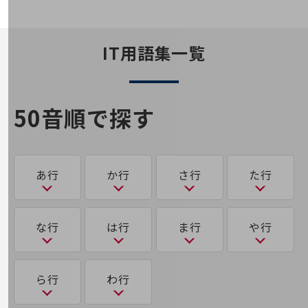
通信モジュール製品
衛星携帯電話
IT用語集一覧
IOT完了済みメーカーブランド製品
料金
料金TOP
50音順で探す
ドコモBiz データ無制限 ドコモ MAX ドコモ mini ドコモBiz かけ放題
ケータイプラン
5Gデータプラス
あ行
か行
さ行
た行
データプラス
IoT向け回線料金
あ
か
さ
た
な行
は行
ま行
や行
home5Gプラン
アクティビティ・ベースド・ワーキング（ABW）
可用性
サース（SaaS）
多要素認証
モバイルサービス
端末の一元管理
な
は
ま
ゆ
ら行
わ行
アグリゲートコンピューティング
サイバーハイジーン
大規模言語モデル（LLM）
セキュリティ
き