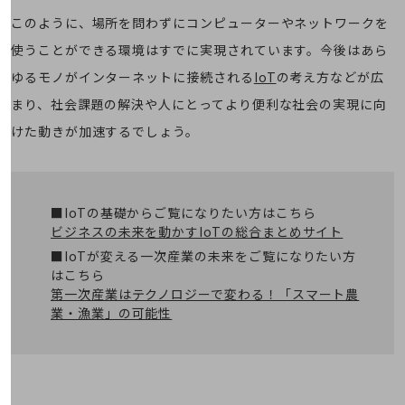
5G
このように、場所を問わずにコンピューターやネットワークを
IoT
使うことができる環境はすでに実現されています。今後はあら
AI
ゆるモノがインターネットに接続される
IoT
の考え方などが広
まり、社会課題の解決や人にとってより便利な社会の実現に向
データ利活用
けた動きが加速するでしょう。
運用管理
業務支援・マーケティング
災害対策・BCP
■IoTの基礎からご覧になりたい方はこちら
課題・ニーズで探す
ビジネスの未来を動かすIoTの総合まとめサイト
課題・ニーズで探すTOP
■IoTが変える一次産業の未来をご覧になりたい方
はこちら
コミュニケーション・情報共有
第一次産業はテクノロジーで変わる！「スマート農
マーケティング
業・漁業」の可能性
業務効率化
災害対策