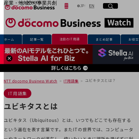
産業・地域DX/事業共創
日本語
English
JP
EN
サイト内検索
開く
メニュー
開く
OPEN HUB for Plural Futures
自律・分散・協調型社会の実現を目指し、
「社会可能性」を探究・実装する事業共創エコシステムです。
フリーワードを入力して探す
OPEN HUB for Plural Futuresとは
イベント/ウェビナー
注目のIT用語
ホーム
記事一覧
まとめ記事
お役立
記事コンテンツ
検索する
プレイヤー(カタリスト/パートナー企業)
事例
Smart World
フリーワードでNTTドコモビジネスの
取り組みを検索
産業・地域DXプラットフォーマーとして
企業と地域が持続成長する社会を目指します
ユビキタスとは？
NTT docomo Business Watch
IT用語集
Smart City
Smart Education
IT用語集
Smart Healthcare
Smart Industry
ユビキタスとは
Smart Mobility
Smart Worksite
生成AI(Generative AI)
ユビキタス（Ubiquitous）とは、いつでもどこでも存在する
地域の取り組み
という遍在を表す言葉です。またITの世界では、コンピュータ
地域社会を支える皆さまと地域課題の解決や
ーやネットワークが遍在し、使いたいときに場所を選ばずに利