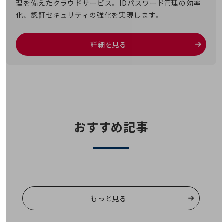
教育
理を備えたクラウドサービス。IDパスワード管理の効率
化、認証セキュリティの強化を実現します。
モビリティ
製造・建設業
詳細を見る
小売業
キーワードで探す
モバイルTOP
法人向けスマホ・携帯に関する、
おすすめの機種、料金やサービスをご紹介
製品
製品TOP
おすすめ記事
ビジネス向けスマートフォン
タフネススマートフォン
データ通信製品
ドコモケータイ
もっと見る
5G対応ホームルーター