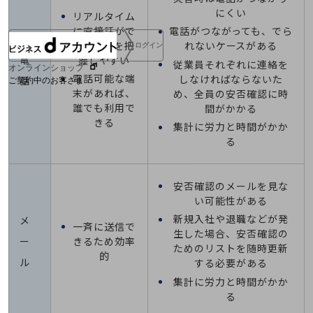
にくい
リアルタイム
に直接話がで
電話がつながっても、でら
き、状況を把
れないケースがある
ログイン
電
握しやすい
従業員それぞれに連絡を
オンラインショップ
電話可能な端
しなければならないた
話
ご契約中のお客さま
末があれば、
め、全員の安否確認に時
誰でも利用で
間がかかる
サービス別サポート情報
きる
集計に労力と時間がかか
る
ご契約中サービスの一元管理
安否確認のメールを見な
い可能性がある
新規入社や退職などが発
メ
一斉に送信で
生した場合、安否確認の
きるため効率
ー
ためのリストを随時更新
Web明細(ビリングステーション)
的
ル
する必要がある
集計に労力と時間がかか
る