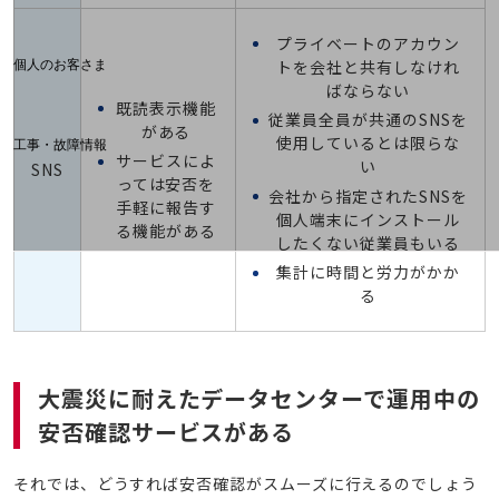
料金分析(ご利用料金管理サービス)
プライベートのアカウン
Web明細(My docomo)
トを会社と共有しなけれ
個人のお客さま
NTTドコモ
ばならない
既読表示機能
従業員全員が共通のSNSを
OCNなど
がある
使用しているとは限らな
工事・故障情報
サービスによ
い
お客さまサポートサイト
SNS
っては安否を
会社から指定されたSNSを
SDPFナレッジセンター
手軽に報告す
個人端末にインストール
る機能がある
NTTドコモ 通信障害情報
したくない従業員もいる
集計に時間と労力がかか
る
大震災に耐えたデータセンターで
運用中の
安否確認サービスがある
それでは、どうすれば安否確認がスムーズに行えるのでしょう