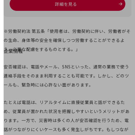
はじめての方へ
詳細を見る
サービス・商品を探す
新規会員登録/ログインはこちら
100回線以上のお問い合わせ・お見積りはこちら
※労働契約法 第五条「使用者は、労働契約に伴い、労働者がそ
の生命、身体等の安全を確保しつつ労働することができるよ
う、必要な配慮をするものとする。」
別ウィンドウで開きます
企業情報
企業情報TOP
会社案内
安否確認は、電話やメール、SNSといった、通常の業務で使う
会社案内TOP
連絡手段をそのまま利用することも可能です。しかし、どのツ
組織
ールも、緊急時には心許ない面があります。
沿革
たとえば電話は、リアルタイムに直接従業員と話ができるた
社長からのご挨拶
め、従業員が置かれた状況を把握しやすいというメリットがあ
事業拠点
ります。一方で、災害時は多くの人が安否確認を行うため、電
グループ会社
話がつながりにくいケースも多く発生しがちです。もしつなが