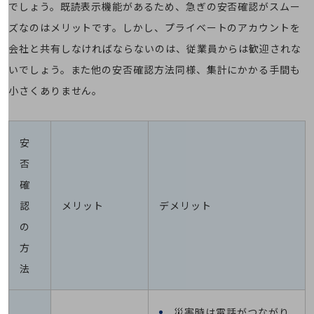
でしょう。既読表示機能があるため、急ぎの安否確認がスムー
経営情報TOP
ズなのはメリットです。しかし、プライベートのアカウントを
業績
会社と共有しなければならないのは、従業員からは歓迎されな
決算公告
いでしょう。また他の安否確認方法同様、集計にかかる手間も
電子公告
小さくありません。
基礎的電気通信役務損益明細表
採用情報
採用情報TOP
安
否
新卒採用
確
経験者採用
認
メリット
デメリット
障がい者採用
の
人材育成制度
方
広告・協賛
法
広告
協賛
NTTドコモグループ
災害時は電話がつながり