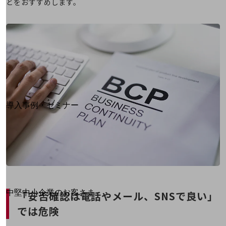
とをおすすめします。
運用保守・故障紛失サポート
回線・ネットワーク
お手続き
別ウィンドウで開きます
サービスをご利用中のお客さま
導入事例・セミナー
導入事例TOP
最新の導入事例や注目の導入事例をご紹介します
セミナー
開催・出展する各種セミナー、イベント情報をご紹介します
別ウィンドウで開きます
中堅中小企業のお客さま
「安否確認は電話やメール、SNSで良い」
NTTドコモビジネスウォッチ
では危険
ビジネスお役立ち情報