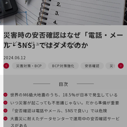
地域経済のさらなる活性化に取り組みます
自治体・地域社会との共創
LGPF(Local Government Platform)
別ウィンドウで開きます
災害時の安否確認はなぜ
「電話・メー
ル・SNS」ではダメなのか
サービス・ソリューション・モバイル
サービス・ソリューションTOP
2024.06.12
DXに関する課題を解決する
災害対策・BCP
BCP対策強化
安否確認
災害対策
サービス・ソリューションをご紹介
カテゴリーで探す
カテゴリーで探すTOP
目次
ネットワーク・モバイル
世界のM6級大地震のうち、18.5%が日本で発生している
クラウド・データセンター
いつ災害が起こっても不思議じゃない。だから準備が重要
電話・映像コミュニケーション
「安否確認は電話やメール、SNSで良い」では危険
大震災に耐えたデータセンターで運用中の安否確認サービ
セキュリティ
スがある