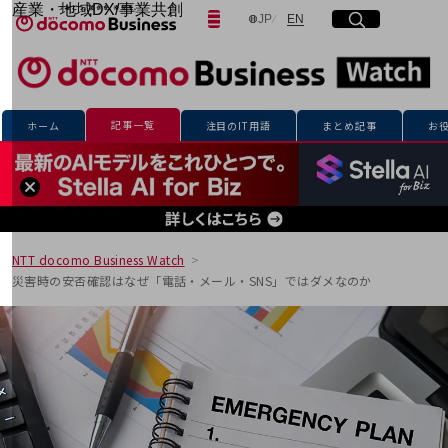
産業・地域DX/事業共創
日本語
English
JP
EN
サイト内検索
開く
メニュー
開く
OPEN HUB for Plural Futures
自律・分散・協調型社会の実現を目指し、
「社会可能性」を探究・実装する事業共創エコシステムです。
フリーワードを入力して探す
OPEN HUB for Plural Futuresとは
イベント/ウェビナー
記事一覧
ホーム
注目のIT用語
まとめ記事
お
記事コンテンツ
検索する
プレイヤー(カタリスト/パートナー企業)
事例
Smart World
フリーワードでNTTドコモビジネスの
取り組みを検索
産業・地域DXプラットフォーマーとして
企業と地域が持続成長する社会を目指します
NTT docomo Business Watch
Smart City
災害時の安否確認はなぜ「電話・メール・SNS」ではダメなのか
Smart Education
Smart Healthcare
Smart Industry
Smart Mobility
Smart Worksite
生成AI(Generative AI)
地域の取り組み
地域社会を支える皆さまと地域課題の解決や