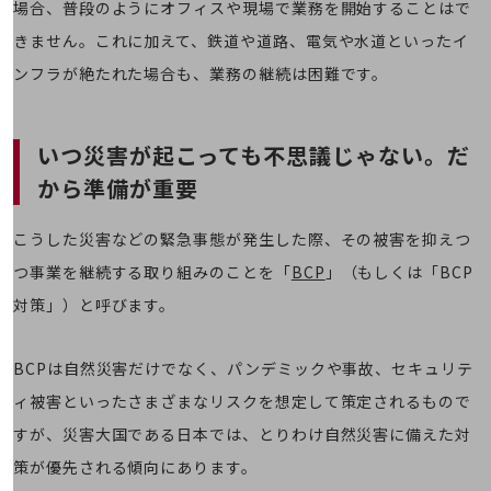
教育
場合、普段のようにオフィスや現場で業務を開始することはで
きません。これに加えて、鉄道や道路、電気や水道といったイ
モビリティ
ンフラが絶たれた場合も、業務の継続は困難です。
製造・建設業
小売業
キーワードで探す
いつ災害が起こっても不思議じゃない。
だ
モバイルTOP
から準備が重要
法人向けスマホ・携帯に関する、
おすすめの機種、料金やサービスをご紹介
こうした災害などの緊急事態が発生した際、その被害を抑えつ
製品
製品TOP
つ事業を継続する取り組みのことを「
BCP
」（もしくは「BCP
対策」）と呼びます。
ビジネス向けスマートフォン
タフネススマートフォン
BCPは自然災害だけでなく、パンデミックや事故、セキュリテ
データ通信製品
ィ被害といったさまざまなリスクを想定して策定されるもので
ドコモケータイ
すが、災害大国である日本では、とりわけ自然災害に備えた対
策が優先される傾向にあります。
5G対応ホームルーター