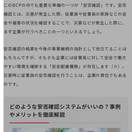
このBCPの中でも重要な準備の一つが「安否確認」です。安否
旬な話題やお役立ち資料などDXの課題を
解決するヒントをお届けする記事サイト
確認とは、災害が発生した際、従業員や従業員の家族などの安
新着記事
お役立ち資料ダウンロード
全や被害の状況を確認することで、災害などが発生した際に、
トレンド記事特集
まず企業が行うべきことの一つといえるでしょう。
IT用語集
中堅中小企業向け
サービス・ソリューション
安否確認の結果を今後の事業継続の指針として役立てることは
課題やニーズに合ったサービスをご紹介し、
もちろんですが、そもそも企業には従業員に対して安全で働き
中堅中小企業のビジネスをサポート！
やすい環境を確保する「安全配慮義務」が存在します（※）。
お悩みから見つける
お悩みから見つけるTOP
災害時に従業員の安否確認を行うことは、企業の責任でもある
ネットワーク
のです。
モバイル・音声
バックオフィス
どのような安否確認システムがいいの？事例
やメリットを徹底解説
リモート・ハイブリッドワーク
セキュリティ