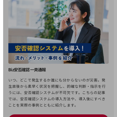
その他のお悩みはこちら
業界から見つける
業界から見つけるTOP
製造業
小売・卸売業
運輸業
建設業
地域産業
Biz安否確認 一斉通報
その他の業界はこちら
ゲーム感覚で見つける
いつ、どこで発生するか誰にも分からないのが災害。発
ビジネスお悩み診断
生直後から素早く状況を把握し、的確な判断・指示を行
NTTドコモビジネス
うには、安否確認システムが不可欠です。こちらの記事
オンラインショップ
では、安否確認システムの導入方法や、導入後にすべき
モバイル・ICTサービスをオンラインで
ことを実際の事例とともに紹介します。
相談・申し込みができるバーチャルショップ
法人向けモバイルトップ