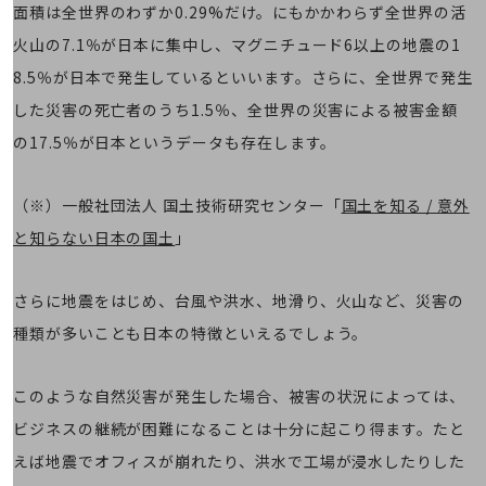
職場環境整備
面積は全世界のわずか0.29%だけ。にもかかわらず全世界の活
火山の7.1％が日本に集中し、マグニチュード6以上の地震の1
地域共創・地方創生
8.5％が日本で発生しているといいます。さらに、全世界で発生
セキュリティ対策
した災害の死亡者のうち1.5％、全世界の災害による被害金額
遠隔監視
の17.5％が日本というデータも存在します。
顧客体験（CX）改善
（※）一般社団法人 国土技術研究センター「
国土を知る / 意外
自動化・省電化
と知らない日本の国土
」
人材不足解消
業種・業態で探す
業種・業態で探すTOP
さらに地震をはじめ、台風や洪水、地滑り、火山など、災害の
自治体
種類が多いことも日本の特徴といえるでしょう。
一次産業
このような自然災害が発生した場合、被害の状況によっては、
医療・介護
ビジネスの継続が困難になることは十分に起こり得ます。たと
観光
えば地震でオフィスが崩れたり、洪水で工場が浸水したりした