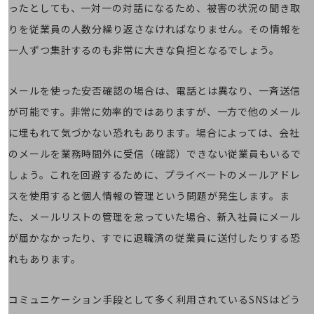
会社案内パンフレット
ったとしても、一対一の対話になるため、被害の状況の聞き取
ニュースルーム
りを従業員の人数分繰り返さなければなりません。その情報を
ニュースルームTOP
一人ずつ集計するのも非常に大きな負担となるでしょう。
ニュースリリース
地域からの発表
メールを使った安否確認の場合は、電話とは異なり、一斉送信
重要なお知らせ
が可能です。非常に効率的ではありますが、一方で他のメール
に埋もれて気づかない恐れもあります。場合によっては、会社
お知らせ
のメールを業務時間外に受信（確認）できない従業員もいるで
社外からの評価実績
しょう。これを回避するために、プライベートのメールアドレ
サステナビリティ
サステナビリティTOP
スを使用すると個人情報の管理という問題が発生します。ま
NTTドコモビジネスグループのサステナビリティ
た、メールリストの管理を怠っていた場合、新入社員にメール
が届かなかったり、すでに退職済の従業員に送付したりする恐
サステナビリティ基本方針
れもあります。
サステナビリティレポート
ダイバーシティ
コミュニケーション手段として多く利用されているSNSはどう
経営情報