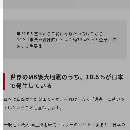
5G
IoT
AI
■BCPの基本からご覧になりたい方はこちら
データ利活用
BCP（事業継続計画）とは？約76.4％の大企業が策
運用管理
定する重要性
業務支援・マーケティング
災害対策・BCP
課題・ニーズで探す
世界のM6級大地震のうち、
18.5%が日本
課題・ニーズで探すTOP
で発生している
コミュニケーション・情報共有
日本は自然が豊かな国ですが、それは一方で「災害」に遭いや
マーケティング
すいということも意味します。
業務効率化
災害対策
一般社団法人 国土技術研究センターのサイトによると、日本の