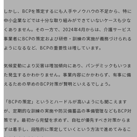
通信モジュール製品
しかし、BCPを策定するにも人手やノウハウの不足から、特に
衛星携帯電話
中小企業などでは十分な取り組みができていないケースも少な
IOT完了済みメーカーブランド製品
くありません。その一方で、2024年4月からは、介護サービス
料金
事業者にBCPの策定および研修・訓練の実施が義務づけられる
料金TOP
ようになるなど、BCPの重要性は増しています。
ドコモBiz データ無制限 ドコモ MAX ドコモ mini ドコモBiz かけ放題
ケータイプラン
気候変動により災害は増加傾向にあり、パンデミックもいつま
た発生するかわかりません。事業内容にかかわらず、有事に備
5Gデータプラス
えるための早めのBCP対策が賢明といえるでしょう。
データプラス
IoT向け回線料金
「BCPの策定」というとハードルが高いようにも聞こえます
home5Gプラン
が、定期的な訓練の実施や防災備蓄品の準備管理などもBCP対
モバイルサービス
策です。最初から完璧を求めず、自社が優先すべき対策からま
端末の一元管理
ずは着手し、段階的に策定していくという方法で進めてみるこ
セキュリティ