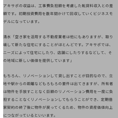
旬な話題やお役立ち資料などDXの課題を
アキサポの収益は、工事費負担額を考慮した転貸料収入との差
解決するヒントをお届けする記事サイト
額です。初期投資費用を数年間かけて回収していくビジネスモ
新着記事
お役立ち資料ダウンロード
デルになっています。
トレンド記事特集
IT用語集
中堅中小企業向け
清水「空き家を活用する不動産業者は他にもありますが、取り
サービス・ソリューション
壊して新たな住宅にすることがほとんどです。アキサポでは、
課題やニーズに合ったサービスをご紹介し、
ニーズによって住宅にしたり、店舗にしたりするなどして、そ
中堅中小企業のビジネスをサポート！
お悩みから見つける
の地域に新しい価値を提供しています」
お悩みから見つけるTOP
ネットワーク
もちろん、リノベーションして貸し出すことが目的なので、立
地や駅からの距離などもろもろの要件は出てきますが、所有者
モバイル・音声
は物件を手放すことなく巨額のリノベーション費用を一度に負
バックオフィス
担することなくリノベーションしてもらうことができ、定期借
リモート・ハイブリッドワーク
家契約の終了後に物件が戻ってくるため、物件の資産価値向上
セキュリティ
につながっているといいます。