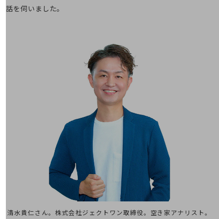
話を伺いました。
通信モジュール製品
衛星携帯電話
IOT完了済みメーカーブランド製品
料金
料金TOP
ドコモBiz データ無制限 ドコモ MAX ドコモ mini ドコモBiz かけ放題
ケータイプラン
5Gデータプラス
データプラス
IoT向け回線料金
home5Gプラン
モバイルサービス
端末の一元管理
セキュリティ
清水貴仁さん。株式会社ジェクトワン取締役。空き家アナリスト。