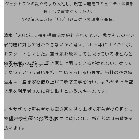
ジェクトワンの設立時より入社し、現在は地域コミュニティ事業部
運用保守・故障紛失サポート
長として事業拡大に尽力。
回線・ネットワーク
NPO法人空き家活用プロジェクトの理事を兼任。
お手続き
清水「2015年に特別措置法が施行されたとき、我々もこの空き
家問題に対して何かできないかと考え、2016年に『アキサポ』
をスタートしました。空き家を放置してしまっているほとんど
別ウィンドウで開きます
サービスをご利用中のお客さま
の所有者さんが、『空き家には困っているが売れない、売りた
導入事例・セミナー
導入事例TOP
くない』という思いを抱えていらっしゃいます。当社の空き家
活用は、空き家を借り上げて改修工事を行い、よみがえった空
最新の導入事例や注目の導入事例をご紹介します
セミナー
き家を利用者さんに貸し出すというスキームです」
開催・出展する各種セミナー、イベント情報をご紹介します
アキサポでは所有者から空き家を借り上げて所有者の負担なし
別ウィンドウで開きます
でリノベーションして借り主に貸し出し、所有者には家賃を支
中堅中小企業のお客さま
NTTドコモビジネスウォッチ
払います。
ビジネスお役立ち情報