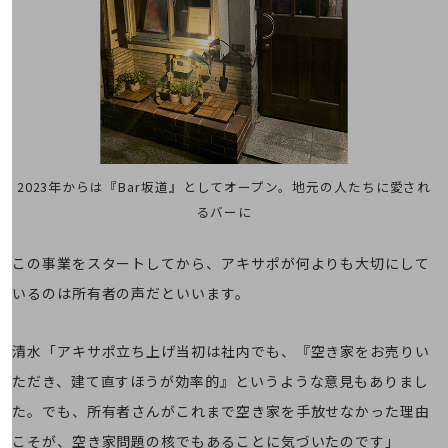
経営情報TOP
業績
決算公告
電子公告
基礎的電気通信役務損益明細表
採用情報
2023年からは『Bar坂道』としてオープン。地元の人たちに愛され
採用情報TOP
るバーに
新卒採用
この事業をスタートしてから、アキサポが何よりも大切にして
経験者採用
いるのは所有者の声だといいます。
障がい者採用
人材育成制度
清水「アキサポ立ち上げ当初は社内でも、『空き家をお売りい
広告・協賛
ただき、建て直すほうが効率的』というような意見もありまし
広告
た。でも、所有者さんがこれまで空き家を手放せなかった理由
協賛
こそが、空き家問題の核でもあることに気づいたのです」
NTTドコモグループ