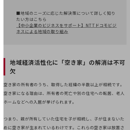
職場環境整備
地域共創・地方創生
■地域のニーズに応じた解決策について詳しく知り
たい方はこちら
セキュリティ対策
【中小企業のビジネスをサポート】NTTドコモビジ
ネスによる地域の取り組み
遠隔監視
顧客体験（CX）改善
自動化・省電化
地域経済活性化に「空き家」の解消は不可
人材不足解消
欠
業種・業態で探す
業種・業態で探すTOP
空き家の所有者のうち、取得した経緯の半数以上が相続です。
自治体
空き家になる理由は、所有者の死亡や別の住宅への転居、老人
一次産業
ホームなどへの入居が挙げられます。
医療・介護
つまり、親が所有していた住宅を子が相続し、子が住まないた
観光
めに空き家が生まれているわけです。これらの空き家は放置さ