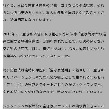
教育
れると、景観の悪化や悪臭の発生、ゴミなどの不法投棄、それ
モビリティ
らによる治安の悪化など、重大な外部不経済を引き起こすとさ
製造・建設業
れ、近年問題になっています。
小売業
キーワードで探す
2015年に、空き家問題に取り組むための法律「空家等対策の推
モバイルTOP
進に関する特別措置法」が施行されたことで、状態の良くない
法人向けスマホ・携帯に関する、
空き家の所有者に対し、市町村が助言、指導、勧告といった行
おすすめの機種、料金やサービスをご紹介
製品
政指導や命令ができるようになりました。
製品TOP
ビジネス向けスマートフォン
特別措置法制定時に即座に「空き家活用」に着目して、空き家
をリノベーションし新たな地域の拠点として生まれ変わらせる
タフネススマートフォン
「アキサポ」の運営をスタートさせたのがジェクトワンです。
データ通信製品
空き家活用の草分け的な存在で、新たな試みを続けています。
ドコモケータイ
5G対応ホームルーター
ジェクトワンの取締役で空き家アナリストの清水貴仁さんにお