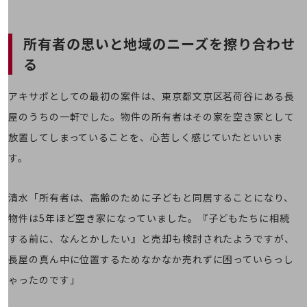
その他のお悩みはこちら
業界から見つける
所有者の思いと地域のニーズを擦り合わせ
業界から見つけるTOP
る
製造業
小売・卸売業
アキサポとしての最初の案件は、東京都文京区茗荷谷にある長
屋のうちの一軒でした。物件の所有者はその家を空き家として
運輸業
放置してしまっていることを、心苦しく感じていたといいま
建設業
す。
地域産業
その他の業界はこちら
清水「所有者は、高齢のために子どもと同居することになり、
ゲーム感覚で見つける
物件は5年ほど空き家になっていました。『子どもたちに相続
ビジネスお悩み診断
NTTドコモビジネス
する前に、なんとかしたい』と売却も検討されたようですが、
オンラインショップ
長屋の真ん中に位置するためなかなか売れずに困っていらっし
モバイル・ICTサービスをオンラインで
ゃったのです」
相談・申し込みができるバーチャルショップ
法人向けモバイルトップ