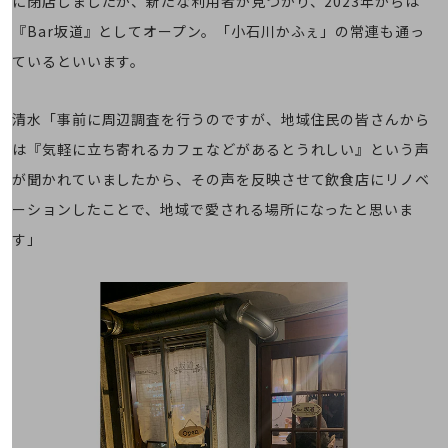
に閉店しましたが、新たな利用者が見つかり、2023年からは
会社案内パンフレット
ニュースルーム
『Bar坂道』としてオープン。「小石川かふぇ」の常連も通っ
ニュースルームTOP
ているといいます。
ニュースリリース
清水「事前に周辺調査を行うのですが、地域住民の皆さんから
地域からの発表
は『気軽に立ち寄れるカフェなどがあるとうれしい』という声
重要なお知らせ
が聞かれていましたから、その声を反映させて飲食店にリノベ
お知らせ
ーションしたことで、地域で愛される場所になったと思いま
社外からの評価実績
す」
サステナビリティ
サステナビリティTOP
NTTドコモビジネスグループのサステナビリティ
サステナビリティ基本方針
サステナビリティレポート
ダイバーシティ
経営情報