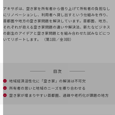
5G
アキサポは、空き家を所有者から借り上げて所有者の負担なし
IoT
にリノベーションし、利用者へ貸し出すという仕組みを作り、
首都圏や地方の空き家問題を解決しています。首都圏、地方、
AI
それぞれが抱える空き家問題の違いや解決法、新たなビジネス
データ利活用
の創生のアイデアと空き家問題とを組み合わせた試みなどにつ
いてリポートします。 （第1回／全3回）
運用管理
業務支援・マーケティング
災害対策・BCP
課題・ニーズで探す
課題・ニーズで探すTOP
目次
コミュニケーション・情報共有
地域経済活性化に「空き家」の解消は不可欠
マーケティング
所有者の思いと地域のニーズを擦り合わせる
空き家が埋まりやすい首都圏、過疎や老朽化が課題の地方
業務効率化
災害対策