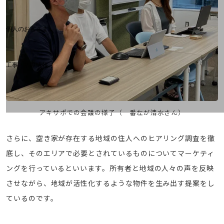
料金分析(ご利用料金管理サービス)
Web明細(My docomo)
個人のお客さま
NTTドコモ
OCNなど
工事・故障情報
お客さまサポートサイト
SDPFナレッジセンター
NTTドコモ 通信障害情報
アキサポでの会議の様子（一番左が清水さん）
さらに、空き家が存在する地域の住人へのヒアリング調査を徹
底し、そのエリアで必要とされているものについてマーケティ
ングを行っているといいます。所有者と地域の人々の声を反映
させながら、地域が活性化するような物件を生み出す提案をし
ているのです。