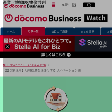
産業・地域DX/事業共創
日本語
English
JP
EN
サイト内検索
開く
メニュー
開く
OPEN HUB for Plural Futures
自律・分散・協調型社会の実現を目指し、
「社会可能性」を探究・実装する事業共創エコシステムです。
フリーワードを入力して探す
OPEN HUB for Plural Futuresとは
イベント/ウェビナー
記事一覧
ホーム
注目のIT用語
まとめ記事
お
記事コンテンツ
検索する
プレイヤー(カタリスト/パートナー企業)
事例
Smart World
フリーワードでNTTドコモビジネスの
取り組みを検索
産業・地域DXプラットフォーマーとして
企業と地域が持続成長する社会を目指します
NTT docomo Business Watch
Smart City
【空き家活用】地域経済を活性化するリノベーション術
Smart Education
Smart Healthcare
Smart Industry
Smart Mobility
Smart Worksite
生成AI(Generative AI)
地域の取り組み
地域社会を支える皆さまと地域課題の解決や