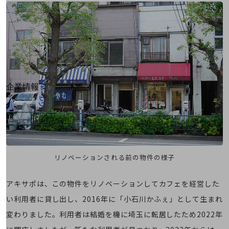
はじめての方へ
サービス・商品を探す
新規会員登録/ログインはこちら
100回線以上のお問い合わせ・お見積りはこちら
別ウィンドウで開きます
企業情報
企業情報TOP
会社案内
会社案内TOP
組織
リノベーションされる前の物件の様子
沿革
社長からのご挨拶
アキサポは、この物件をリノベーションしてカフェを経営した
事業拠点
い利用者に貸し出し、2016年に「小石川かふぇ」として生まれ
変わりました。利用者は結婚を機に埼玉に転居したため2022年
グループ会社