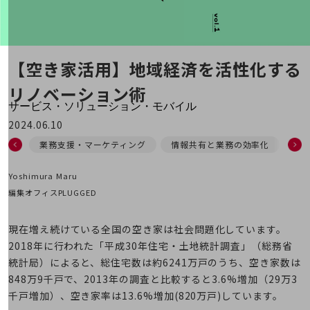
地域経済のさらなる活性化に取り組みます
自治体・地域社会との共創
LGPF(Local Government Platform)
【空き家活用】
地域経済を活性化する
別ウィンドウで開きます
リノベーション術
サービス・ソリューション・モバイル
サービス・ソリューションTOP
2024.06.10
業務支援・マーケティング
情報共有と業務の効率化
地
DXに関する課題を解決する
サービス・ソリューションをご紹介
カテゴリーで探す
Yoshimura Maru
カテゴリーで探すTOP
編集オフィスPLUGGED
ネットワーク・モバイル
現在増え続けている全国の空き家は社会問題化しています。
クラウド・データセンター
2018年に行われた「平成30年住宅・土地統計調査」（総務省
統計局）によると、総住宅数は約6241万戸のうち、空き家数は
電話・映像コミュニケーション
848万9千戸で、2013年の調査と比較すると3.6%増加（29万3
セキュリティ
千戸増加）、空き家率は13.6%増加(820万戸)しています。