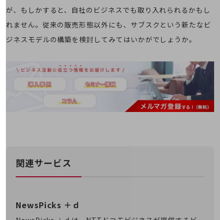
会社案内パンフレット
が、もしかすると、自社のビジネスでも取り入れられるかもし
ニュースルーム
ニュースルームTOP
れません。従来の販売形態以外にも、サブスクという新たなビ
ジネスモデルの構築を検討してみてはいかがでしょうか。
ニュースリリース
地域からの発表
重要なお知らせ
お知らせ
社外からの評価実績
サステナビリティ
サステナビリティTOP
NTTドコモビジネスグループのサステナビリティ
関連サービス
サステナビリティ基本方針
サステナビリティレポート
NewsPicks ＋ｄ
ダイバーシティ
経営情報