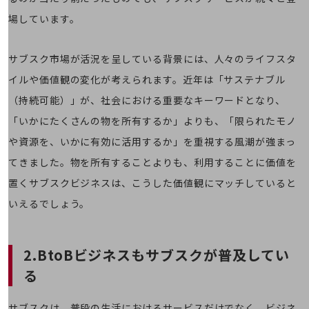
教育
場しています。
モビリティ
製造・建設業
サブスク市場が活況を呈している背景には、人々のライフスタ
小売業
イルや価値観の変化が考えられます。近年は「サステナブル
キーワードで探す
（持続可能）」が、社会における重要なキーワードとなり、
モバイルTOP
「いかにたくさんの物を所有するか」よりも、「限られたモノ
法人向けスマホ・携帯に関する、
や資源を、いかに有効に活用するか」を重視する風潮が強まっ
おすすめの機種、料金やサービスをご紹介
製品
てきました。物を所有することよりも、利用することに価値を
製品TOP
置くサブスクビジネスは、こうした価値観にマッチしていると
ビジネス向けスマートフォン
いえるでしょう。
タフネススマートフォン
データ通信製品
2.BtoBビジネスもサブスクが普及してい
る
ドコモケータイ
5G対応ホームルーター
サブスクは、普段の生活におけるサービスだけでなく、ビジネ