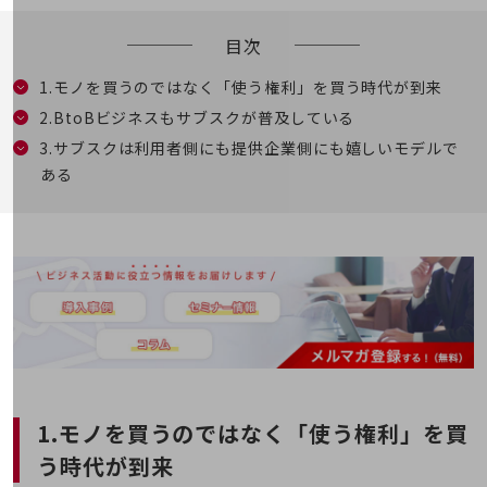
5G
目次
IoT
1.モノを買うのではなく「使う権利」を買う時代が到来
AI
2.BtoBビジネスもサブスクが普及している
データ利活用
3.サブスクは利用者側にも提供企業側にも嬉しいモデルで
運用管理
ある
業務支援・マーケティング
災害対策・BCP
課題・ニーズで探す
課題・ニーズで探すTOP
コミュニケーション・情報共有
マーケティング
業務効率化
1.モノを買うのではなく「使う権利」を買
災害対策
う時代が到来