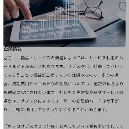
はじめての方へ
サービス・商品を探す
新規会員登録/ログインはこちら
100回線以上のお問い合わせ・お見積りはこちら
別ウィンドウで開きます
企業情報
企業情報TOP
さらに、商品・サービスの価格によっては、サービス利用のハ
会社案内
ードルが下がることもあります。サブスクは、継続して利用し
会社案内TOP
てもらうことで収益が上がっていく仕組みなので、多くの場
組織
合、初期費用や一回あたりの金額については、通常の料金より
沿革
も割安に設定されています。もともと高額な商品やサービスの
社長からのご挨拶
場合は、サブスクによってユーザーの心理的ハードルが下が
り、手軽に利用してもらいやすくなることがあります。
事業拠点
グループ会社
「ウチはサブスクとは無縁」と思っている企業も多いでしょう