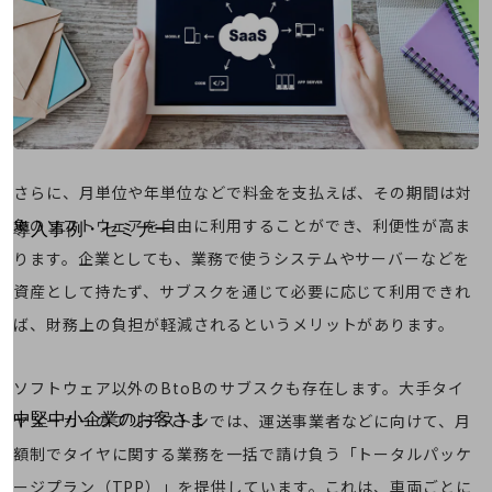
運用保守・故障紛失サポート
回線・ネットワーク
お手続き
さらに、月単位や年単位などで料金を支払えば、その期間は対
別ウィンドウで開きます
サービスをご利用中のお客さま
象のソフトウェアを自由に利用することができ、利便性が高ま
導入事例・セミナー
導入事例TOP
ります。企業としても、業務で使うシステムやサーバーなどを
資産として持たず、サブスクを通じて必要に応じて利用できれ
最新の導入事例や注目の導入事例をご紹介します
セミナー
ば、財務上の負担が軽減されるというメリットがあります。
開催・出展する各種セミナー、イベント情報をご紹介します
ソフトウェア以外のBtoBのサブスクも存在します。大手タイ
別ウィンドウで開きます
ヤメーカーのブリヂストンでは、運送事業者などに向けて、月
中堅中小企業のお客さま
NTTドコモビジネスウォッチ
額制でタイヤに関する業務を一括で請け負う「トータルパッケ
ビジネスお役立ち情報
ージプラン（TPP）」を提供しています。これは、車両ごとに