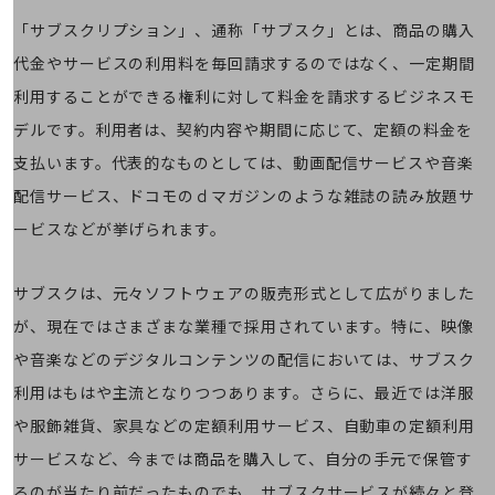
職場環境整備
「サブスクリプション」、通称「サブスク」とは、商品の購入
地域共創・地方創生
代金やサービスの利用料を毎回請求するのではなく、一定期間
セキュリティ対策
利用することができる権利に対して料金を請求するビジネスモ
遠隔監視
デルです。利用者は、契約内容や期間に応じて、定額の料金を
支払います。代表的なものとしては、動画配信サービスや音楽
顧客体験（CX）改善
配信サービス、ドコモのｄマガジンのような雑誌の読み放題サ
自動化・省電化
ービスなどが挙げられます。
人材不足解消
業種・業態で探す
サブスクは、元々ソフトウェアの販売形式として広がりました
業種・業態で探すTOP
が、現在ではさまざまな業種で採用されています。特に、映像
自治体
や音楽などのデジタルコンテンツの配信においては、サブスク
一次産業
利用はもはや主流となりつつあります。さらに、最近では洋服
医療・介護
や服飾雑貨、家具などの定額利用サービス、自動車の定額利用
観光
サービスなど、今までは商品を購入して、自分の手元で保管す
るのが当たり前だったものでも、サブスクサービスが続々と登