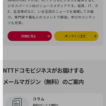
NewsPicks ＋ｄは、NTTドコモビジネスが提供するビ
経営情報TOP
ジネスパーソン向けニュースメディアです。経済、IT、D
業績
X、生活様式など、いま注目のニュースを凝縮してお届
け。専門家や著名人のコメントで解説。学びのコンテン
決算公告
ツも充実。
電子公告
詳細を見る
オンライン注文
基礎的電気通信役務損益明細表
採用情報
採用情報TOP
新卒採用
経験者採用
NTTドコモビジネスがお届けする
障がい者採用
メールマガジン（無料）のご案内
人材育成制度
広告・協賛
広告
コラム
協賛
NTTドコモグループ
最新のサービス情報や