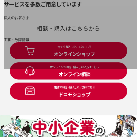
料金分析(ご利用料金管理サービス)
サービスを多数ご用意しています
Web明細(My docomo)
個人のお客さま
NTTドコモ
相談・購入はこちらから
OCNなど
工事・故障情報
お客さまサポートサイト
今すぐ購入したい方はこちら
オンラインショップ
SDPFナレッジセンター
NTTドコモ 通信障害情報
オンラインで相談・購入したい方はこちら
オンライン相談
店舗で相談・購入したい方はこちら
ドコモショップ