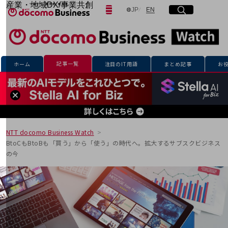
産業・地域DX/事業共創
日本語
English
JP
EN
サイト内検索
開く
メニュー
開く
OPEN HUB for Plural Futures
自律・分散・協調型社会の実現を目指し、
「社会可能性」を探究・実装する事業共創エコシステムです。
フリーワードを入力して探す
OPEN HUB for Plural Futuresとは
イベント/ウェビナー
記事一覧
ホーム
注目のIT用語
まとめ記事
お
記事コンテンツ
検索する
プレイヤー(カタリスト/パートナー企業)
事例
Smart World
フリーワードでNTTドコモビジネスの
取り組みを検索
産業・地域DXプラットフォーマーとして
企業と地域が持続成長する社会を目指します
NTT docomo Business Watch
Smart City
BtoCもBtoBも「買う」から「使う」の時代へ。拡大するサブスクビジネス
Smart Education
の今
Smart Healthcare
Smart Industry
Smart Mobility
Smart Worksite
生成AI(Generative AI)
地域の取り組み
地域社会を支える皆さまと地域課題の解決や