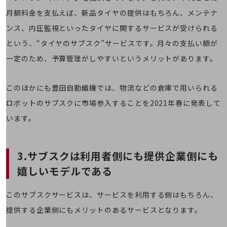
旬な話題やお役立ち資料などDXの課題を
月額料金を支払えば、新品タイヤの提供はもちろん、メンテナ
解決するヒントをお届けする記事サイト
ンス、内圧監視といったタイヤに関するサービスが受けられる
新着記事
お役立ち資料ダウンロード
という、“タイヤのサブスク”サービスです。月々の支払い額が
トレンド記事特集
IT用語集
一定のため、予算管理がしやすいというメリットがあります。
中堅中小企業向け
サービス・ソリューション
このほかにも豊田自動織機では、物流などの倉庫で用いられる
課題やニーズに合ったサービスをご紹介し、
ロボットのサブスクに市場参入することを2021年春に発表して
中堅中小企業のビジネスをサポート！
お悩みから見つける
います。
お悩みから見つけるTOP
ネットワーク
3.サブスクは利用者側にも提供企業側にも
モバイル・音声
嬉しいモデルである
バックオフィス
このサブスクサービスは、サービスを利用する側はもちろん、
リモート・ハイブリッドワーク
提供する企業側にもメリットのあるサービスとなります。
セキュリティ