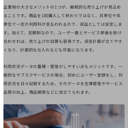
その他のお悩みはこちら
企業側の大きなメリットの1つが、継続的な売り上げが見込め
業界から見つける
ることです。商品を1回購入して終わりではなく、月単位や年
業界から見つけるTOP
単位で一定の利用料が支払われるので、収益としては安定しま
製造業
す。加えて、定額制なので、ユーザー数とサービス単価を掛け
小売・卸売業
合わせれば、売り上げの試算も容易です。収支計画が立てやす
運輸業
くなり、計画的な仕入れなども可能になります。
建設業
利用状況データの蓄積・管理がしやすい点もメリットです。一
地域産業
般的なサブスクサービスの場合、初めにユーザー登録をし、利
その他の業界はこちら
用状況を日々記録するため、そのデータを在庫管理やサービス
ゲーム感覚で見つける
ビジネスお悩み診断
品質の向上、商品開発などに役立てられます。
NTTドコモビジネス
オンラインショップ
モバイル・ICTサービスをオンラインで
相談・申し込みができるバーチャルショップ
法人向けモバイルトップ