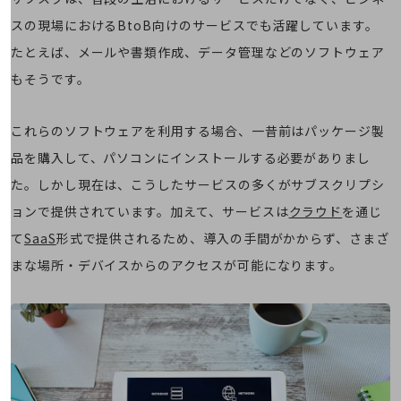
通信モジュール製品
スの現場におけるBtoB向けのサービスでも活躍しています。
たとえば、メールや書類作成、データ管理などのソフトウェア
衛星携帯電話
もそうです。
IOT完了済みメーカーブランド製品
料金
料金TOP
これらのソフトウェアを利用する場合、一昔前はパッケージ製
ドコモBiz データ無制限 ドコモ MAX ドコモ mini ドコモBiz かけ放題
品を購入して、パソコンにインストールする必要がありまし
た。しかし現在は、こうしたサービスの多くがサブスクリプシ
ケータイプラン
ョンで提供されています。加えて、サービスは
クラウド
を通じ
5Gデータプラス
て
SaaS
形式で提供されるため、導入の手間がかからず、さまざ
データプラス
まな場所・デバイスからのアクセスが可能になります。
IoT向け回線料金
home5Gプラン
モバイルサービス
端末の一元管理
セキュリティ