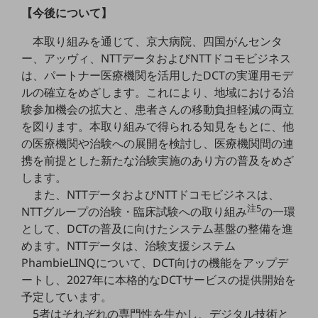
ビジネスお役立ち情報
【今後について】
旬な話題やお役立ち資料などDXの課題を
本取り組みを通じて、京大病院、四国がんセンタ
解決するヒントをお届けする記事サイト
新着記事
ー、アッヴィ、NTTデータおよびNTTドコモビジネス
お役立ち資料ダウンロード
は、パートナー医療機関を活用したDCTの実運用モデ
トレンド記事特集
ルの確立をめざします。これにより、地域における治
IT用語集
中堅中小企業向け
験参加機会の拡大と、患者さんの移動負担軽減の両立
サービス・ソリューション
を図ります。本取り組みで得られる知見をもとに、他
の医療機関や治験への展開を検討し、医療機関間の連
課題やニーズに合ったサービスをご紹介し、
携を前提とした新たな治験実施のあり方の普及をめざ
中堅中小企業のビジネスをサポート！
します。
お悩みから見つける
お悩みから見つけるTOP
また、NTTデータおよびNTTドコモビジネスは、
注5
NTTグループの治験・臨床試験への取り組み
の一環
ネットワーク
として、DCTの普及に向けたシステム基盤の整備を進
めます。NTTデータは、治験支援システム
モバイル・音声
PhambieLINQについて、DCT向けの機能をアップデ
バックオフィス
ートし、2027年に本格的なDCTサービスの提供開始を
予定しています。
リモート・ハイブリッドワーク
5者はそれぞれの専門性を生かし、デジタル技術と