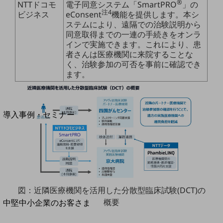
セキュリティ
®
NTTドコモ
電子同意システム「SmartPRO
」の
注4
ビジネス
eConsent
機能を提供します。本シ
運用保守・故障紛失サポート
ステムにより、遠隔での治験説明から
同意取得までの一連の手続きをオンラ
回線・ネットワーク
インで実施できます。これにより、患
お手続き
者さんは医療機関に来院することな
く、治験参加の可否を事前に確認でき
ます。
別ウィンドウで開きます
サービスをご利用中のお客さま
導入事例・セミナー
導入事例TOP
最新の導入事例や注目の導入事例をご紹介します
セミナー
開催・出展する各種セミナー、イベント情報をご紹介します
図：近隣医療機関を活用した分散型臨床試験(DCT)の
別ウィンドウで開きます
概要
中堅中小企業のお客さま
NTTドコモビジネスウォッチ