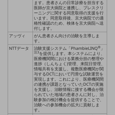
ます。患者さんの日常診療を担当する
医師が京大病院と連携し、プレスクリ
通信モジュール製品
ーニングに関する同意取得の支援を行
います。同意取得後、京大病院での適
衛星携帯電話
格性確認のため、検体を京大病院へ送
IOT完了済みメーカーブランド製品
付します。
料金
アッヴィ
がん患者さん向けの治験を主導しま
料金TOP
す。
®
ドコモBiz データ無制限 ドコモ MAX ドコモ mini ドコモBiz かけ放題
NTTデータ
治験支援システム「PhambieLINQ
」
注3
を提供します。本システムにより、
ケータイプラン
医療機関間における業務分担の整理や
進捗（しんちょく)管理、来院日管理、
5Gデータプラス
情報共有を支援し、複数医療機関が関
与するDCTにおいて円滑な試験運営を
データプラス
実現します。これにより、医療機関間
の連携が課題となっていたDCTの実施
IoT向け回線料金
を支援し、治験情報に接する機会が限
られていた地域の患者さんに対し、治
home5Gプラン
験参加の検討機会を提供することで、
モバイルサービス
治験への参加機会の拡大に貢献しま
端末の一元管理
す。