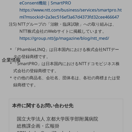
eConsent機能｜SmartPRO
法人向けモバイルトップ
https://www.ntt.com/business/services/smartpro.ht
はじめての方へ
サービス・商品を探す
ml?msockid=2a3ec516ef3a67d4373fd32cee466647
新規会員登録/ログインはこちら
注5) NTTグループの「治験・臨床試験」への取り組みは、
100回線以上のお問い合わせ・お見積りはこちら
NTT株式会社のWebサイトに掲載しています。
https://group.ntt/jp/magazine/blog/ntt_med/
＊「PhambieLINQ」は日本国内における株式会社NTTデー
タの登録商標です。
別ウィンドウで開きます
企業情報
＊「SmartPRO」は日本国内におけるNTTドコモビジネス株
企業情報TOP
式会社の登録商標です。
会社案内
＊その他の商品名、会社名、団体名は、各社の商標または登
会社案内TOP
録商標です。
組織
沿革
本件に関するお問い合わせ先
社長からのご挨拶
国立大学法人 京都大学医学部附属病院
事業拠点
総務課企画・広報掛