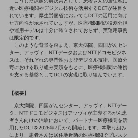
こうした課題の解決策として、患者さんの居住地に
職場環境整備
近い医療機関やデジタル技術を活用するDCTが注目さ
れています。厚生労働省においてもDCTの活用に向け
地域共創・地方創生
た方向性が示されていますが、医療機関間の役割分担
セキュリティ対策
や運用モデルは十分に確立されておらず、実運用事例
は限定的です。
遠隔監視
このような背景を踏まえ、京大病院、四国がんセン
顧客体験（CX）改善
ター、アッヴィ、NTTデータおよびNTTドコモビジネ
スは、それぞれの専門性およびデジタル技術、医療分
自動化・省電化
野における取り組み実績をもとに、医療機関間の連携
人材不足解消
を支える基盤としてDCTの実現に取り組んでいます。
業種・業態で探す
業種・業態で探すTOP
【概要】
自治体
京大病院、四国がんセンター、アッヴィ、NTTデー
一次産業
タ、NTTドコモビジネスはアッヴィが主導するがん患
医療・介護
者さん向けの治験において、パートナー医療機関を活
用したDCTを2026年7月から開始します。本取り組み
観光
により、患者さんは居住地近隣の医療機関でプレスク