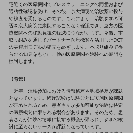
宅近くの医療機関でプレスクリーニングの同意および
5G
適格性確認を受け、その後、京大病院で治験薬の投与
IoT
や検査を受けるものです。これにより、治験参加の可
否を京大病院に来院することなく確認でき、遠方の医
AI
療機関への移動負担の軽減につながります。今後、本
データ利活用
取り組みを通じてパートナー医療機関を活用したDCT
の実運用モデルの確立をめざします。本取り組みで得
運用管理
られる知見をもとに、他の医療機関や治験への展開を
業務支援・マーケティング
検討します。
災害対策・BCP
課題・ニーズで探す
【背景】
課題・ニーズで探すTOP
近年、治験参加における情報格差や地域格差が課題
コミュニケーション・情報共有
となっています。臨床試験は試験ごとに実施医療機関
マーケティング
が定められるため、患者さんが参加可能な治験は特定
の医療機関に限られる場合があります。そのため、患
業務効率化
者さんが治験の情報に接する機会が限られ、参加の検
討に至らないケースが課題となっています。
災害対策