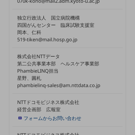
070k-koho@mail2.adm.kyoto-u.ac.jp
グループ会社
会社案内パンフレット
独立行政法人 国立病院機構
ニュースルーム
四国がんセンター 臨床試験支援室
ニュースルームTOP
岡本、仁科
ニュースリリース
519-tiken@mail.hosp.go.jp
地域からの発表
株式会社NTTデータ
重要なお知らせ
第二公共事業本部 ヘルスケア事業部
お知らせ
PhambieLINQ担当
星野、圓札
社外からの評価実績
phambielinq-sales@am.nttdata.co.jp
サステナビリティ
サステナビリティTOP
NTTドコモビジネス株式会社
NTTドコモビジネスグループのサステナビリティ
経営企画部 広報室
サステナビリティ基本方針
フォームからお問い合わせ
サステナビリティレポート