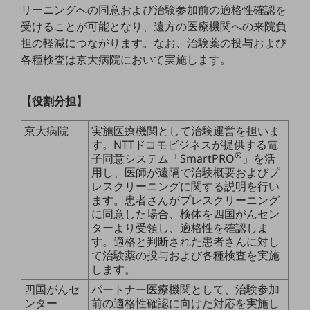
リーニングへの同意および治験参加前の適格性確認を
教育
受けることが可能となり、遠方の医療機関への来院負
モビリティ
担の軽減につながります。なお、治験薬の投与および
各種検査は京大病院において実施します。
製造・建設業
小売業
キーワードで探す
【役割分担】
モバイルTOP
京大病院
実施医療機関として治験運営を担いま
法人向けスマホ・携帯に関する、
す。NTTドコモビジネスが提供する電
おすすめの機種、料金やサービスをご紹介
®
子同意システム「SmartPRO
」を活
製品
用し、医師が遠隔で治験概要およびプ
製品TOP
レスクリーニングに関する説明を行い
ます。患者さんがプレスクリーニング
ビジネス向けスマートフォン
に同意した場合、検体を四国がんセン
ターより受領し、適格性を確認しま
タフネススマートフォン
す。適格と判断された患者さんに対し
て治験薬の投与および各種検査を実施
データ通信製品
します。
ドコモケータイ
四国がんセ
パートナー医療機関として、治験参加
ンター
前の適格性確認に向けた対応を実施し
5G対応ホームルーター