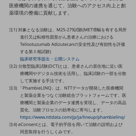
セキュリティ
医療機関の連携を通じて、治験へのアクセス向上と創
薬環境の整備に貢献します。
その他のお悩みはこちら
業界から見つける
業界から見つけるTOP
注1) 対象となる治験は、M25-279試験(MET増幅を有する局所
進行又は転移性固形がん患者さんの治療における
製造業
Telisotuzumab Adizutecanの安全性及び有効性を評価
小売・卸売業
する第Ⅱ相試験)
臨床研究等提出・公開システム
運輸業
注2) 分散型臨床試験(DCT)とは、患者さんの居住地に近い医
建設業
療機関やデジタル技術を活用し、臨床試験の一部を分散
して実施する手法です。
地域産業
注3) 「PhambieLINQ」は、NTTデータが開発した医療機関
その他の業界はこちら
と製薬企業をつなぐ治験総合プラットフォームです。医
ゲーム感覚で見つける
療機関と製薬企業のデータ連携を実現し、データの高品
ビジネスお悩み診断
質化、治験プロセスの効率化に寄与します。
NTTドコモビジネス
https://www.nttdata.com/jp/ja/lineup/phambielinq/
オンラインショップ
注4) eConsentとは、電子的手段を用いて治験の説明および
モバイル・ICTサービスをオンラインで
同意取得を行うしくみです。
相談・申し込みができるバーチャルショップ