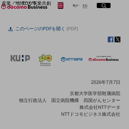
産業・地域DX/事業共創
サイト内検索
開く
日本語
English
メニュー
開く
JP
EN
OPEN HUB for Plural Futures
自律・分散・協調型社会の実現を目指し、
フリーワードを入力して探す
「社会可能性」を探究・実装する事業共創エコシステムです。
このページのPDFを開く
(PDF)
OPEN HUB for Plural Futuresとは
イベント/ウェビナー
検索する
記事コンテンツ
プレイヤー(カタリスト/パートナー企業)
事例
Smart World
フリーワードでNTTドコモビジネスの
取り組みを検索
産業・地域DXプラットフォーマーとして
企業と地域が持続成長する社会を目指します
Smart City
2026年7月7日
Smart Education
Smart Healthcare
京都大学医学部附属病院
Smart Industry
Smart Mobility
独立行政法人 国立病院機構 四国がんセンター
Smart Worksite
株式会社NTTデータ
生成AI(Generative AI)
NTTドコモビジネス株式会社
地域の取り組み
地域社会を支える皆さまと地域課題の解決や