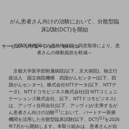
地域経済のさらなる活性化に取り組みます
自治体・地域社会との共創
LGPF(Local Government Platform)
がん患者さん向けの治験において、分散型臨
床試験(DCT)を開始
別ウィンドウで開きます
～近隣医療機関での適格性確認と同意取得により、患
サービス・ソリューション・モバイル
者さんの移動負担を軽減～
サービス・ソリューションTOP
DXに関する課題を解決する
サービス・ソリューションをご紹介
京都大学医学部附属病院(以下、京大病院)、独立行
カテゴリーで探す
政法人 国立病院機構 四国がんセンター(以下、四
カテゴリーで探すTOP
国がんセンター)、株式会社NTTデータ(以下、NTTデ
ネットワーク・モバイル
ータ)、NTTドコモビジネス株式会社(旧 NTTコミュニ
ケーションズ株式会社、以下、NTTドコモビジネス)
クラウド・データセンター
は、アッヴィ合同会社(以下、アッヴィ)が主導するが
注1
電話・映像コミュニケーション
ん患者さん向けの治験
において、パートナー医療
注2
機関を活用した分散型臨床試験(以下、DCT)
を2026
セキュリティ
年7月から開始します。本取り組みは、患者さんが自