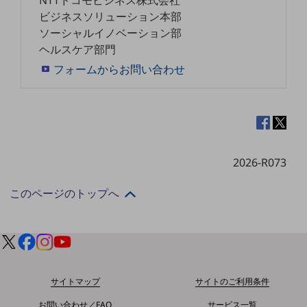
NTTドコモビジネス株式会社
ダイバーシティ
ビジネスソリューション本部
経営情報
ソーシャルイノベーション部
経営情報TOP
ヘルスケア部門
業績
フォームからお問い合わせ
決算公告
電子公告
基礎的電気通信役務損益明細表
採用情報
2026-R073
採用情報TOP
新卒採用
このページのトップへ
経験者採用
障がい者採用
人材育成制度
広告・協賛
サイトマップ
サイトのご利用条件
広告
お問い合わせ／FAQ
サービス一覧