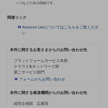
ビジネスお役立ち情報
へつなぐための回線です。
旬な話題やお役立ち資料などDXの課題を
解決するヒントをお届けする記事サイト
関連リンク
新着記事
お役立ち資料ダウンロード
Amazon Leoについてはこちらをご覧くださ
トレンド記事特集
IT用語集
い
中堅中小企業向け
サービス・ソリューション
本件に関するお客さまからのお問い合わせ先
課題やニーズに合ったサービスをご紹介し、
中堅中小企業のビジネスをサポート！
プラットフォームサービス本部
お悩みから見つける
お悩みから見つけるTOP
クラウド&ネットワーク部
第二サービス部門
ネットワーク
フォームからお問い合わせ
モバイル・音声
本件に関する報道機関からのお問い合わせ先
バックオフィス
リモート・ハイブリッドワーク
経営企画部 広報室