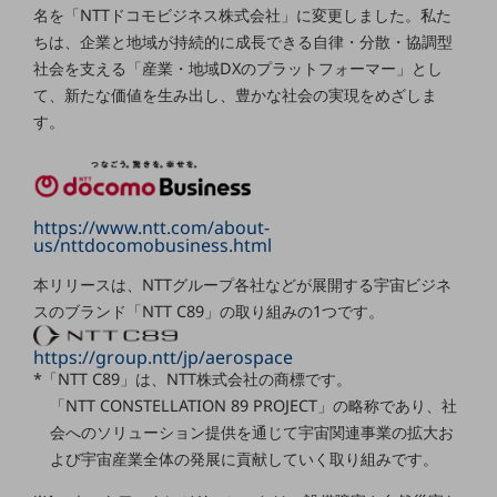
名を「NTTドコモビジネス株式会社」に変更しました。私た
通信モジュール製品
ちは、企業と地域が持続的に成長できる自律・分散・協調型
社会を支える「産業・地域DXのプラットフォーマー」とし
衛星携帯電話
て、新たな価値を生み出し、豊かな社会の実現をめざしま
IOT完了済みメーカーブランド製品
す。
料金
料金TOP
ドコモBiz データ無制限 ドコモ MAX ドコモ mini ドコモBiz かけ放題
https://www.ntt.com/about-
us/nttdocomobusiness.html
ケータイプラン
本リリースは、NTTグループ各社などが展開する宇宙ビジネ
5Gデータプラス
スのブランド「NTT C89」の取り組みの1つです。
データプラス
https://group.ntt/jp/aerospace
IoT向け回線料金
*「NTT C89」は、NTT株式会社の商標です。
「NTT CONSTELLATION 89 PROJECT」の略称であり、社
home5Gプラン
会へのソリューション提供を通じて宇宙関連事業の拡大お
モバイルサービス
端末の一元管理
よび宇宙産業全体の発展に貢献していく取り組みです。