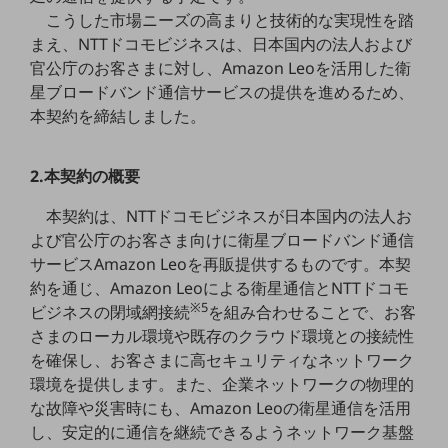
職場環境整備
こうした市場ニーズの高まりと技術的な実現性を踏
まえ、NTTドコモビジネスは、日本国内の法人および
地域共創・地方創生
官公庁のお客さまに対し、Amazon Leoを活用した衛
セキュリティ対策
星ブロードバンド通信サービスの提供を進めるため、
本契約を締結しました。
遠隔監視
顧客体験（CX）改善
2.本契約の概要
自動化・省電化
本契約は、NTTドコモビジネスが日本国内の法人お
人材不足解消
よび官公庁のお客さま向けに衛星ブロードバンド通信
業種・業態で探す
サービスAmazon Leoを再販提供するものです。本契
業種・業態で探すTOP
約を通じ、Amazon Leoによる衛星通信とNTTドコモ
※5
ビジネスの閉域網接続
を組み合わせることで、お客
自治体
さまのローカル環境や既存のクラウド環境との接続性
一次産業
を確保し、お客さまに高セキュリティなネットワーク
環境を提供します。また、企業ネットワークの物理的
医療・介護
な故障や災害時にも、Amazon Leoの衛星通信を活用
観光
し、安定的に通信を継続できるようネットワーク基盤