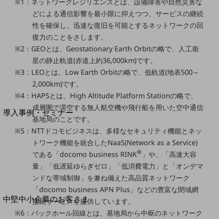
セキュリティ
※1：ネットワークレジリエンスとは、設備障害や自然災害な
どによる通信影響を最小限に抑えつつ、サービスの継続
運用保守・故障紛失サポート
性を確保し、迅速な復旧を可能とするネットワークの回
回線・ネットワーク
復力のことをさします。
お手続き
※2：GEOとは、Geostationary Earth Orbitの略で、人工衛
星の静止軌道(赤道上約36,000km)です。
※3：LEOとは、Low Earth Orbitの略で、低軌道(地表500～
2,000km)です。
※4：HAPSとは、High Altitude Platform Stationの略で、
別ウィンドウで開きます
サービスをご利用中のお客さま
成層圏で滞空する無人航空機や飛行船を用いた空中通信
導入事例・セミナー
基地局のことです。
導入事例TOP
※5：NTTドコモビジネスは、多様なセキュリティ機能とネッ
最新の導入事例や注目の導入事例をご紹介します
トワーク機能を統合したNaaS(Network as a Service)
セミナー
®
である「docomo business RINK
」や、「高速大容
量」「低遅延ゆらぎゼロ」「低消費電力」と「オンデマ
開催・出展する各種セミナー、イベント情報をご紹介します
ンドな帯域制御」を兼ね備えた高品質ネットワーク
「docomo business APN Plus」などの豊富な閉域網
別ウィンドウで開きます
中堅中小企業のお客さま
接続サービスを提供しています。
NTTドコモビジネスウォッチ
※6：バックホール回線とは、基地局から中枢のネットワーク