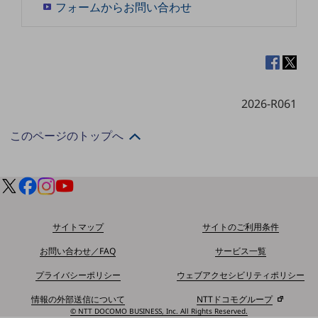
フォームからお問い合わせ
セキュリティ
その他のお悩みはこちら
業界から見つける
業界から見つけるTOP
製造業
2026-R061
小売・卸売業
このページのトップへ
運輸業
建設業
地域産業
その他の業界はこちら
サイトマップ
サイトのご利用条件
ゲーム感覚で見つける
ビジネスお悩み診断
お問い合わせ／FAQ
サービス一覧
NTTドコモビジネス
プライバシーポリシー
ウェブアクセシビリティポリシー
オンラインショップ
情報の外部送信について
NTTドコモグループ
モバイル・ICTサービスをオンラインで
© NTT DOCOMO BUSINESS, Inc. All Rights Reserved.
相談・申し込みができるバーチャルショップ