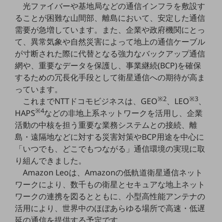
光ファイバーや基地局などの通信インフラを敷設す
5G
ることが困難な山間部、離島において、安定した通信
IoT
需要が急増しています。また、企業や政府機関にとっ
て、異常気象や自然災害によって地上の通信ケーブル
AI
が寸断された際に代替となる強力なバックアップ通信
データ利活用
網や、重要なデータを保護し、事業継続(BCP)を確保
するための冗長化手段として衛星通信への期待が高ま
運用管理
っています。
※2
※3
業務支援・マーケティング
これまでNTTドコモビジネスは、GEO
、LEO
、
※4
HAPS
などの非地上系ネットワークを活用し、企業
災害対策・BCP
活動の中核を担う重要な業務システムとの接続、離
課題・ニーズで探す
島・遠隔地などに対する災害対策やBCP用途を中心に
課題・ニーズで探すTOP
「いつでも、どこでもつながる」通信環境の実現に取
コミュニケーション・情報共有
り組んできました。
Amazon Leoは、Amazonの低軌道衛星通信ネット
マーケティング
ワークにより、数千もの衛星とセキュアな地上ネット
業務効率化
ワークの連携を図るとともに、小型高性能アンテナの
活用により、世界中のほぼあらゆる場所で高速・低遅
災害対策
延の通信を提供する予定です。