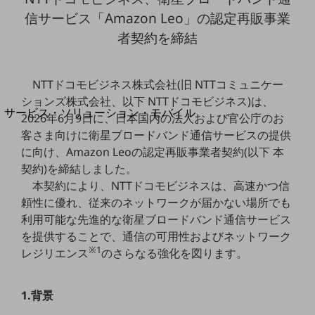
地域経済のさらなる活性化に取り組みます
信サービス「Amazon Leo」の認定再販事業
自治体・地域社会との共創
LGPF(Local Government Platform)
者契約を締結
別ウィンドウで開きます
NTTドコモビジネス株式会社(旧 NTTコミュニケー
ションズ株式会社、以下 NTTドコモビジネス)は、
サービス・ソリューション・モバイル
2026年6月9日に、日本国内の法人および官公庁のお
サービス・ソリューションTOP
客さま向けに衛星ブロードバンド通信サービスの提供
に向け、Amazon Leoの認定再販事業者契約(以下 本
DXに関する課題を解決する
サービス・ソリューションをご紹介
契約)を締結しました。
カテゴリーで探す
本契約により、NTTドコモビジネスは、高速かつ信
カテゴリーで探すTOP
頼性に優れ、従来のネットワークが届かない場所でも
利用可能な先進的な衛星ブロードバンド通信サービス
ネットワーク・モバイル
を提供することで、通信の可用性およびネットワーク
クラウド・データセンター
※1
レジリエンス
のさらなる強化を図ります。
電話・映像コミュニケーション
1.背景
セキュリティ