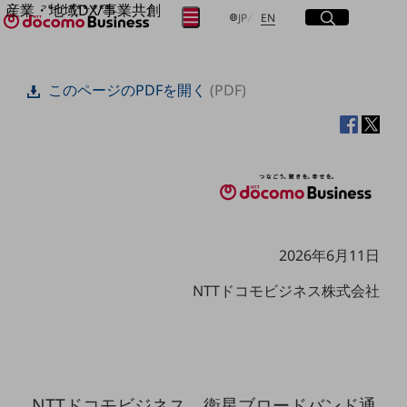
産業・地域DX/事業共創
サイト内検索
開く
日本語
English
メニュー
開く
JP
EN
OPEN HUB for Plural Futures
自律・分散・協調型社会の実現を目指し、
フリーワードを入力して探す
「社会可能性」を探究・実装する事業共創エコシステムです。
このページのPDFを開く
(PDF)
OPEN HUB for Plural Futuresとは
イベント/ウェビナー
検索する
記事コンテンツ
プレイヤー(カタリスト/パートナー企業)
事例
Smart World
フリーワードでNTTドコモビジネスの
取り組みを検索
産業・地域DXプラットフォーマーとして
企業と地域が持続成長する社会を目指します
Smart City
2026年6月11日
Smart Education
Smart Healthcare
NTTドコモビジネス株式会社
Smart Industry
Smart Mobility
Smart Worksite
生成AI(Generative AI)
地域の取り組み
地域社会を支える皆さまと地域課題の解決や
NTTドコモビジネス、衛星ブロードバンド通