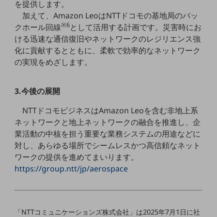
を提供します。
教育
加えて、Amazon LeoはNTTドコモの基地局のバッ
※6
モビリティ
クホール回線
として活用する計画です。災害時にお
ける迅速な通信復旧やネットワークのレジリエンス強
製造・建設業
化に貢献するとともに、柔軟で効率的なネットワーク
小売業
の実現をめざします。
キーワードで探す
モバイルTOP
3.今後の展開
法人向けスマホ・携帯に関する、
おすすめの機種、料金やサービスをご紹介
NTTドコモビジネスはAmazon Leoを含む非地上系
製品
ネットワークと地上ネットワークの融合を推進し、企
製品TOP
業活動の中核を担う重要な業務システムの用途などに
ビジネス向けスマートフォン
対し、あらゆる場所でシームレスかつ高信頼なネット
ワークの提供を進めてまいります。
タフネススマートフォン
https://group.ntt/jp/aerospace
データ通信製品
ドコモケータイ
「NTTコミュニケーションズ株式会社」は2025年7月1日に社
5G対応ホームルーター