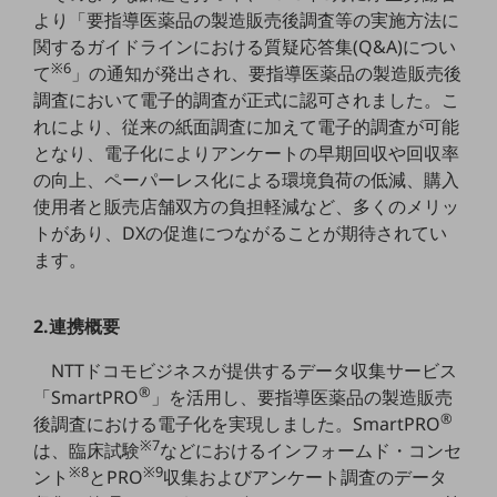
職場環境整備
より「要指導医薬品の製造販売後調査等の実施方法に
関するガイドラインにおける質疑応答集(Q&A)につい
地域共創・地方創生
※6
て
」の通知が発出され、要指導医薬品の製造販売後
調査において電子的調査が正式に認可されました。こ
セキュリティ対策
れにより、従来の紙面調査に加えて電子的調査が可能
遠隔監視
となり、電子化によりアンケートの早期回収や回収率
の向上、ペーパーレス化による環境負荷の低減、購入
顧客体験（CX）改善
使用者と販売店舗双方の負担軽減など、多くのメリッ
自動化・省電化
トがあり、DXの促進につながることが期待されてい
ます。
人材不足解消
業種・業態で探す
業種・業態で探すTOP
2.連携概要
自治体
NTTドコモビジネスが提供するデータ収集サービス
一次産業
®
「SmartPRO
」を活用し、要指導医薬品の製造販売
®
後調査における電子化を実現しました。SmartPRO
医療・介護
※7
は、臨床試験
などにおけるインフォームド・コンセ
※8
※9
観光
ント
とPRO
収集およびアンケート調査のデータ