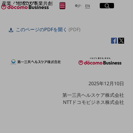
産業・地域DX/事業共創
サイト内検索
開く
日本語
English
メニュー
開く
JP
EN
OPEN HUB for Plural Futures
自律・分散・協調型社会の実現を目指し、
フリーワードを入力して探す
「社会可能性」を探究・実装する事業共創エコシステムです。
このページのPDFを開く
(PDF)
OPEN HUB for Plural Futuresとは
イベント/ウェビナー
検索する
記事コンテンツ
プレイヤー(カタリスト/パートナー企業)
事例
Smart World
フリーワードでNTTドコモビジネスの
取り組みを検索
産業・地域DXプラットフォーマーとして
企業と地域が持続成長する社会を目指します
Smart City
2025年12月10日
Smart Education
Smart Healthcare
第一三共ヘルスケア株式会社
Smart Industry
NTTドコモビジネス株式会社
Smart Mobility
Smart Worksite
生成AI(Generative AI)
地域の取り組み
地域社会を支える皆さまと地域課題の解決や