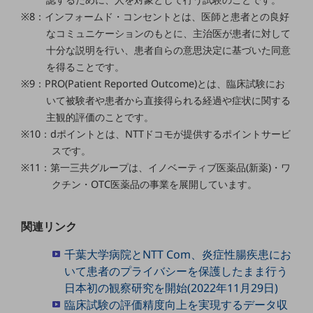
グループ会社
※8：インフォームド・コンセントとは、医師と患者との良好
会社案内パンフレット
なコミュニケーションのもとに、主治医が患者に対して
ニュースルーム
十分な説明を行い、患者自らの意思決定に基づいた同意
ニュースルームTOP
を得ることです。
※9：PRO(Patient Reported Outcome)とは、臨床試験にお
ニュースリリース
いて被験者や患者から直接得られる経過や症状に関する
地域からの発表
主観的評価のことです。
※10：dポイントとは、NTTドコモが提供するポイントサービ
重要なお知らせ
スです。
お知らせ
※11：第一三共グループは、イノベーティブ医薬品(新薬)・ワ
クチン・OTC医薬品の事業を展開しています。
社外からの評価実績
サステナビリティ
サステナビリティTOP
関連リンク
NTTドコモビジネスグループのサステナビリティ
千葉大学病院とNTT Com、炎症性腸疾患にお
サステナビリティ基本方針
いて患者のプライバシーを保護したまま行う
日本初の観察研究を開始(2022年11月29日)
サステナビリティレポート
臨床試験の評価精度向上を実現するデータ収