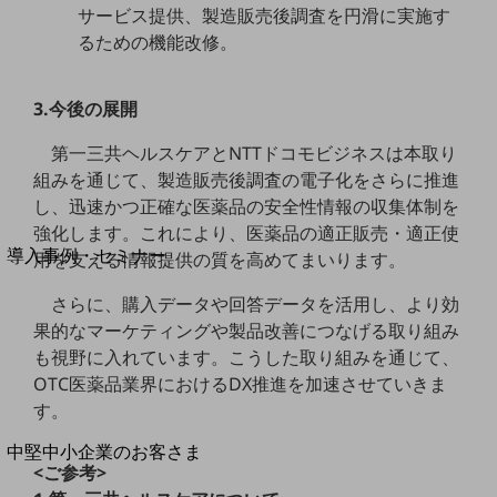
セキュリティ
サービス提供、製造販売後調査を円滑に実施す
るための機能改修。
運用保守・故障紛失サポート
回線・ネットワーク
お手続き
3.今後の展開
第一三共ヘルスケアとNTTドコモビジネスは本取り
組みを通じて、製造販売後調査の電子化をさらに推進
し、迅速かつ正確な医薬品の安全性情報の収集体制を
別ウィンドウで開きます
強化します。これにより、医薬品の適正販売・適正使
サービスをご利用中のお客さま
導入事例・セミナー
用を支える情報提供の質を高めてまいります。
導入事例TOP
さらに、購入データや回答データを活用し、より効
最新の導入事例や注目の導入事例をご紹介します
果的なマーケティングや製品改善につなげる取り組み
セミナー
も視野に入れています。こうした取り組みを通じて、
開催・出展する各種セミナー、イベント情報をご紹介します
OTC医薬品業界におけるDX推進を加速させていきま
す。
別ウィンドウで開きます
中堅中小企業のお客さま
<ご参考>
NTTドコモビジネスウォッチ