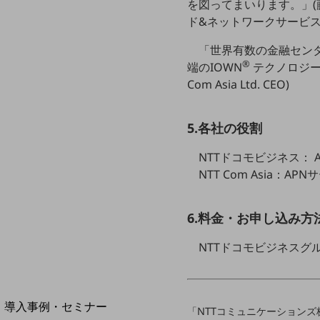
を図ってまいります。」(
home5Gプラン
ド&ネットワークサービス
モバイルサービス
端末の一元管理
「世界有数の金融センター
®
端のIOWN
テクノロジー
セキュリティ
Com Asia Ltd. CEO)
運用保守・故障紛失サポート
回線・ネットワーク
5.各社の役割
お手続き
NTTドコモビジネス： A
NTT Com Asia：A
6.料金・お申し込み方
NTTドコモビジネスグル
別ウィンドウで開きます
サービスをご利用中のお客さま
導入事例・セミナー
「NTTコミュニケーションズ