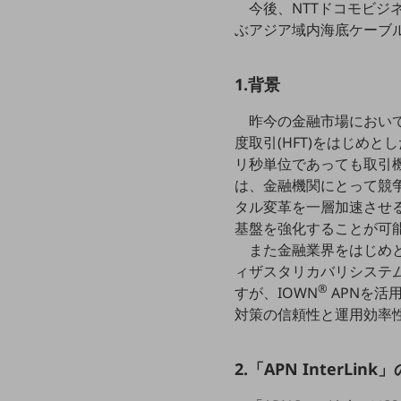
クラウド・データセンター
今後、NTTドコモビジネ
ぶアジア域内海底ケーブル「Asia
電話・映像コミュニケーション
セキュリティ
1.背景
5G
昨今の金融市場におい
IoT
度取引(HFT)をはじめ
リ秒単位であっても取引
AI
は、金融機関にとって競争力
データ利活用
タル変革を一層加速させ
基盤を強化することが可
運用管理
また金融業界をはじめ
業務支援・マーケティング
ィザスタリカバリシステ
®
すが、IOWN
APNを活
災害対策・BCP
対策の信頼性と運用効率
課題・ニーズで探す
課題・ニーズで探すTOP
2.「APN InterLink
コミュニケーション・情報共有