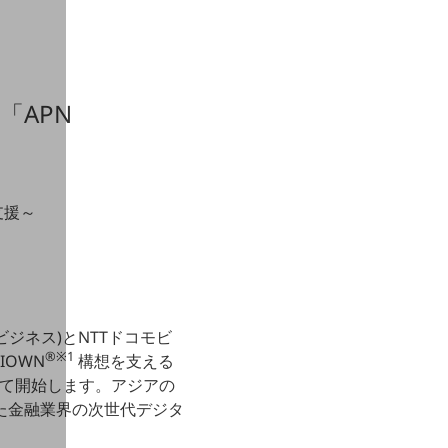
「APN
支援～
ビジネス)とNTTドコモビ
®※1
にIOWN
構想を支える
香港にて開始します。アジアの
た金融業界の次世代デジタ