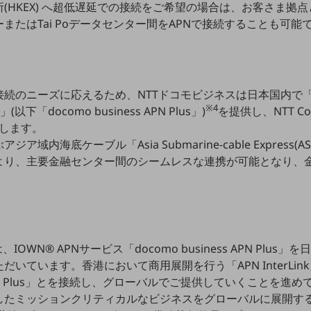
HKEX) へ超低遅延での接続をご希望の場合は、お客さま拠点とNT
またはTai Poデータセンター間をAPNで接続することも可能
のニーズに応えるため、NTTドコモビジネスは日本国内で「docomo
®
※4
」(以下「docomo business APN Plus」)
を提供し、NTT Co
提供します。
域内海底ケーブル「Asia Submarine-cable Express(
より、主要金融センター間のシームレスな連携が可能となり、
IOWN® APNサービス「docomo business APN Plu
いています。香港において商用展開を行う「APN InterLin
ss APN Plus」とを接続し、グローバルでご提供していくことを
したミッションクリティカルなビジネスをグローバルに展開す