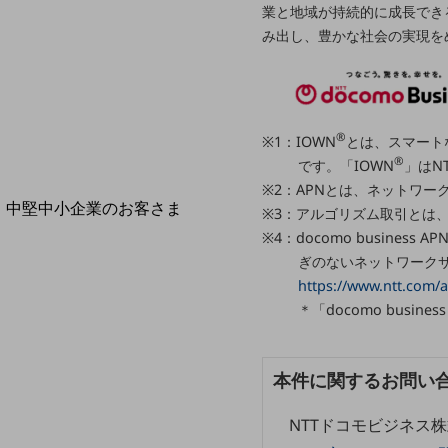
導入事例TOP
業と地域が持続的に成長でき
み出し、豊かな社会の実現を
最新の導入事例や注目の導入事例をご紹介します
セミナー
開催・出展する各種セミナー、イベント情報をご紹介します
®
※1：IOWN
とは、スマート
®
です。「IOWN
」はN
※2：APNとは、ネットワ
中堅中小企業のお客さま
※3：アルゴリズム取引とは
NTTドコモビジネスウォッチ
※4：docomo busines
ビジネスお役立ち情報
ぎのないネットワーク
https://www.ntt.com/a
旬な話題やお役立ち資料などDXの課題を
解決するヒントをお届けする記事サイト
＊「docomo busi
新着記事
お役立ち資料ダウンロード
トレンド記事特集
本件に関するお問い
IT用語集
中堅中小企業向け
NTTドコモビジネス
サービス・ソリューション