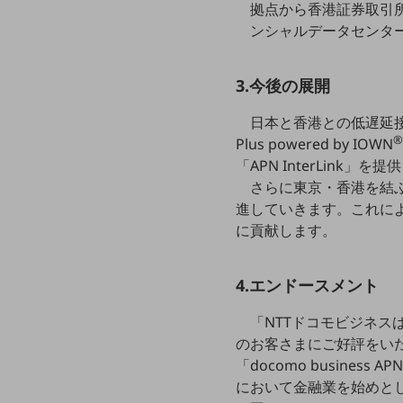
拠点から香港証券取引所(
データ通信製品
ンシャルデータセンター
ドコモケータイ
3.今後の展開
5G対応ホームルーター
通信モジュール製品
日本と香港との低遅延接続
Plus powered by IOWN
衛星携帯電話
「APN InterLink」を
さらに東京・香港を結ぶアジア
IOT完了済みメーカーブランド製品
料金
進していきます。これに
料金TOP
に貢献します。
ドコモBiz データ無制限 ドコモ MAX ドコモ mini ドコモBiz かけ放題
4.エンドースメント
ケータイプラン
「NTTドコモビジネスは、
5Gデータプラス
のお客さまにご好評をいただ
データプラス
「docomo busine
において金融業を始めと
IoT向け回線料金