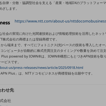
る自律・分散・協調型社会を支える「産業・地域DXのプラットフォー
めざします。
https://www.ntt.com/about-us/nttdocomobusines
な社会の実現に向けた光関連技術および情報処理技術を活用したネット
TT株式会社の商標または登録商標です。
ークから端末まで、すべてにフォトニクス(光)ベースの技術を導入したオ
別ウィンドウで開きます
、コンピュータが自動的に株式売買注文のタイミングや数量を決めて注
s APN Plus powered by IOWN®は、IOWN®構想にもとづきAPN
サービスです。
bout-us/press-releases/news/article/2025/0918.html
ness APN Plus」は、NTTドコモビジネスが商標登録を出願中です。
合わせ先
株式会社