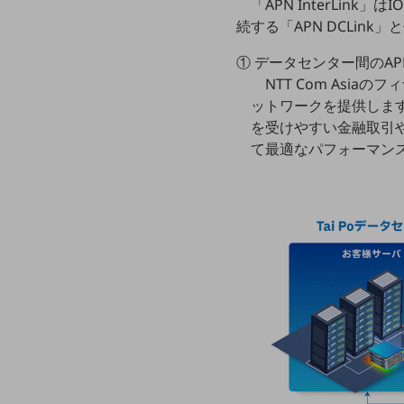
マーケティング
「APN InterLink」はI
続する「APN DCLink」
業務効率化
① データセンター間のAPN接
災害対策
NTT Com Asi
職場環境整備
ットワークを提供します
を受けやすい金融取引
地域共創・地方創生
て最適なパフォーマン
セキュリティ対策
遠隔監視
顧客体験（CX）改善
自動化・省電化
人材不足解消
業種・業態で探す
業種・業態で探すTOP
自治体