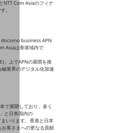
T Com Asiaのフィナ
です。
 business APN
m Asiaは香港域内で
ASE)」上でAPNの展開を推
金融業界のデジタル化加速
s」を日本で展開しており、多く
k」と日本国内の
進めてまいります。香港と日本
るお客さまへの更なる貢献