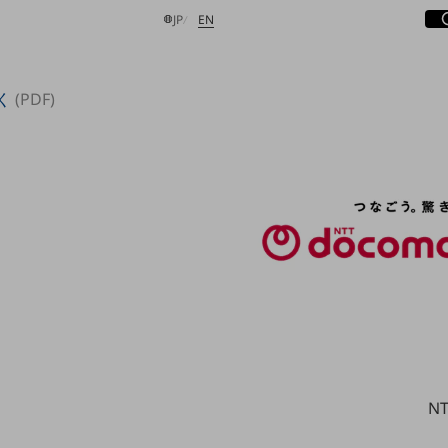
サ
開
日本語
English
JP
EN
く
(PDF)
検索する
N