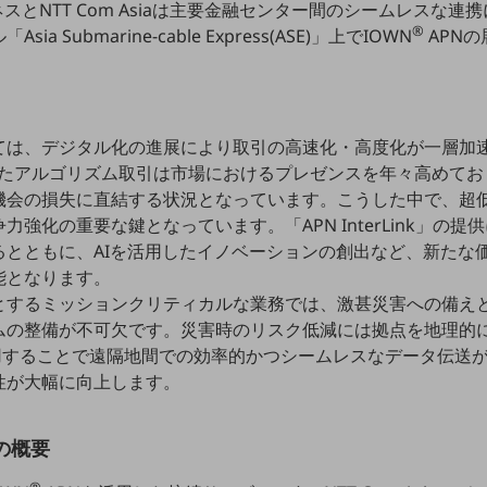
スとNTT Com Asiaは主要金融センター間のシームレスな
®
 Submarine-cable Express(ASE)」上でIOWN
APN
ては、デジタル化の進展により取引の高速化・高度化が一層加
としたアルゴリズム取引は市場におけるプレゼンスを年々高めて
機会の損失に直結する状況となっています。こうした中で、超
強化の重要な鍵となっています。「APN InterLink」の
るとともに、AIを活用したイノベーションの創出など、新たな
能となります。
とするミッションクリティカルな業務では、激甚災害への備え
ムの整備が不可欠です。災害時のリスク低減には拠点を地理的
用することで遠隔地間での効率的かつシームレスなデータ伝送
性が大幅に向上します。
」の概要
®