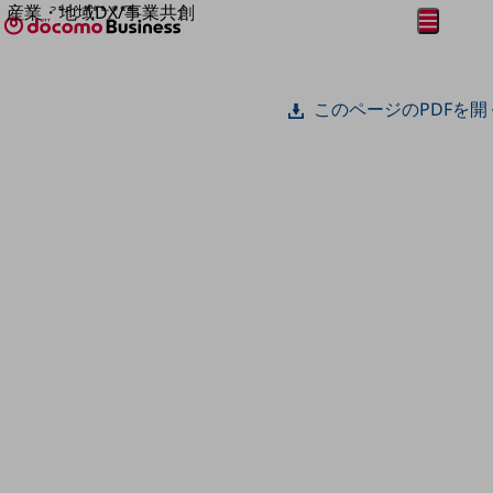
産業・地域DX/事業共創
メニュー
開く
OPEN HUB for Plural Futures
自律・分散・協調型社会の実現を目指し、
フリーワードを入力して探す
「社会可能性」を探究・実装する事業共創エコシステムです。
このページのPDFを開
OPEN HUB for Plural Futuresとは
イベント/ウェビナー
記事コンテンツ
プレイヤー(カタリスト/パートナー企業)
事例
Smart World
フリーワードでNTTドコモビジネスの
取り組みを検索
産業・地域DXプラットフォーマーとして
企業と地域が持続成長する社会を目指します
Smart City
Smart Education
Smart Healthcare
Smart Industry
Smart Mobility
Smart Worksite
生成AI(Generative AI)
地域の取り組み
地域社会を支える皆さまと地域課題の解決や