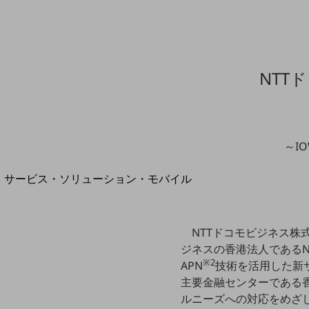
地域経済のさらなる活性化に取り組みます
自治体・地域社会との共創
LGPF(Local Government Platform)
NTT
別ウィンドウで開きます
～I
サービス・ソリューション・モバイル
サービス・ソリューションTOP
DXに関する課題を解決する
NTTドコモビジネス株式
サービス・ソリューションをご紹介
カテゴリーで探す
ジネスの香港法人であるNTT C
カテゴリーで探すTOP
※2
APN
技術を活用した新サー
主要金融センターである
ネットワーク・モバイル
ルニーズへの対応をめざ