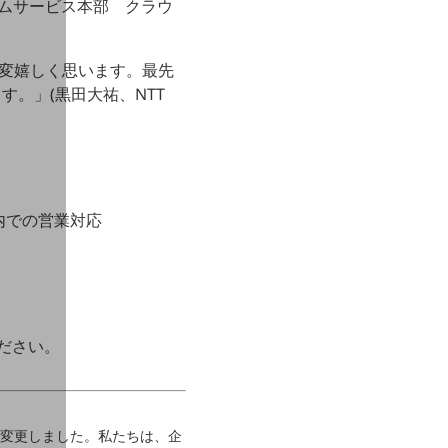
ームサービス本部 クラウ
を大変嬉しく思います。最先
。」(黒田大祐、NTT
本国内での営業対応
ください。
」に変更しました。私たちは、企