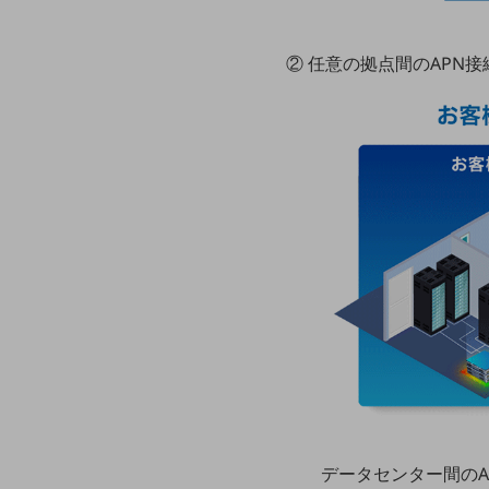
一次産業
医療・介護
② 任意の拠点間のAPN接続：「
観光
教育
モビリティ
製造・建設業
小売業
キーワードで探す
モバイルTOP
法人向けスマホ・携帯に関する、
おすすめの機種、料金やサービスをご紹介
製品
製品TOP
ビジネス向けスマートフォン
データセンター間のA
タフネススマートフォン