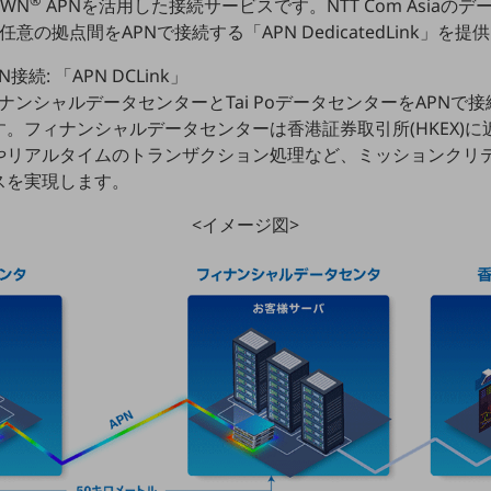
OWN
APNを活用した接続サービスです。NTT Com Asiaの
と任意の拠点間をAPNで接続する「APN DedicatedLink」を
続: 「APN DCLink」
aのフィナンシャルデータセンターとTai PoデータセンターをAPN
。フィナンシャルデータセンターは香港証券取引所(HKEX)
やリアルタイムのトランザクション処理など、ミッションクリ
スを実現します。
<イメージ図>