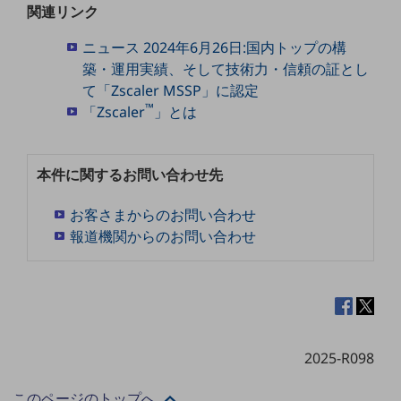
セキュリティ
関連リンク
その他のお悩みはこちら
ニュース 2024年6月26日:国内トップの構
業界から見つける
築・運用実績、そして技術力・信頼の証とし
業界から見つけるTOP
て「Zscaler MSSP」に認定
™
「Zscaler
」とは
製造業
小売・卸売業
本件に関するお問い合わせ先
運輸業
建設業
お客さまからのお問い合わせ
報道機関からのお問い合わせ
地域産業
その他の業界はこちら
ゲーム感覚で見つける
ビジネスお悩み診断
NTTドコモビジネス
オンラインショップ
2025-R098
モバイル・ICTサービスをオンラインで
このページのトップへ
相談・申し込みができるバーチャルショップ