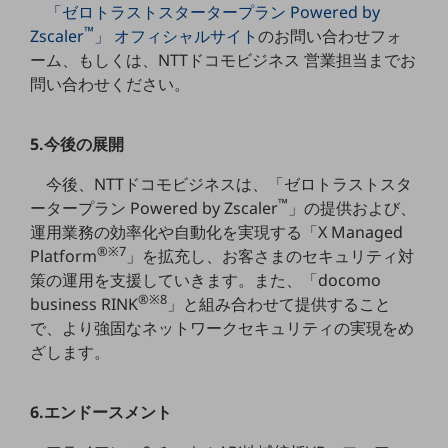
「ゼロトラストスタータープラン Powered by
教育
™
Zscaler
」 オフィシャルサイト
のお問い合わせフォ
モビリティ
ーム、もしくは、NTTドコモビジネス 営業担当までお
問い合わせください。
製造・建設業
小売業
5.今後の展開
キーワードで探す
モバイルTOP
今後、NTTドコモビジネスは、「ゼロトラストスタ
法人向けスマホ・携帯に関する、
™
ータープラン Powered by Zscaler
」の提供および、
おすすめの機種、料金やサービスをご紹介
運用業務の効率化や自動化を実現する「X Managed
製品
®※7
Platform
」を拡充し、お客さまのセキュリティ対
製品TOP
策の運用を支援していきます。また、「docomo
ビジネス向けスマートフォン
®※8
business RINK
」と組み合わせて提供すること
で、より強固なネットワークセキュリティの実現をめ
タフネススマートフォン
ざします。
データ通信製品
ドコモケータイ
6.エンドースメント
5G対応ホームルーター