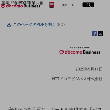
産業・地域DX/事業共創
サイト内検索
開く
日本語
English
メニュー
開く
JP
EN
OPEN HUB for Plural Futures
自律・分散・協調型社会の実現を目指し、
フリーワードを入力して探す
「社会可能性」を探究・実装する事業共創エコシステムです。
このページのPDFを開く
(PDF)
OPEN HUB for Plural Futuresとは
イベント/ウェビナー
検索する
記事コンテンツ
プレイヤー(カタリスト/パートナー企業)
事例
Smart World
フリーワードでNTTドコモビジネスの
取り組みを検索
産業・地域DXプラットフォーマーとして
企業と地域が持続成長する社会を目指します
Smart City
2025年9月11日
Smart Education
Smart Healthcare
NTTドコモビジネス株式会社
Smart Industry
Smart Mobility
Smart Worksite
生成AI(Generative AI)
地域の取り組み
地域社会を支える皆さまと地域課題の解決や
安価かつ高品質なサポートを実現する「ゼロ