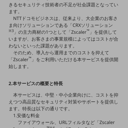
5G
きるセキュリティ技術者の不足が社会課題となってい
ます。
IoT
NTTドコモビジネスは、従来より、大企業のお客さ
ま向けソリューションである「CRXソリューション
AI
※3
™
」の主力商材の1つとして「Zscaler
」を提供して
データ利活用
いますが、お客さまの事業規模によってはコストが合
わないといった課題があります。
運用管理
そのため、導入から運用までのコストを抑えて
業務支援・マーケティング
™
「Zscaler
」をご利用いただける本サービスを提供開
始します。
災害対策・BCP
課題・ニーズで探す
課題・ニーズで探すTOP
2.本サービスの概要と特長
コミュニケーション・情報共有
本サービスは、中堅・中小企業向けに、コストを抑
マーケティング
えつつ高品質なセキュリティ対策やサポートを提供し
ます。特長は以下の通りです。
業務効率化
1.安価な料金
災害対策
ファイアウォール、URLフィルタなど「Zscaler
™※4