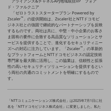
アライアンス&チャネルAPJ地域統括VP フォア
ド・ファルクニア
通信モジュール製品
「ゼロトラストスタータープラン Powered by
™
衛星携帯電話
Zscaler
」の提供開始は、Zscaler社とNTTドコモビ
ジネス社との強固で継続的なパートナーシップを反映
IOT完了済みメーカーブランド製品
するものです。両社は共に、中堅・中小企業のお客さ
料金
ま固有の要件に合致する高品質なソリューションとサ
料金TOP
ービスを提供することで、進化するセキュリティニー
ドコモBiz データ無制限 ドコモ MAX ドコモ mini ドコモBiz かけ放題
™
ズへの対応に注力しています。「Zscaler
」の革新的
なプラットフォームとNTTドコモビジネスの認定技術
ケータイプラン
専門家を最大限に活用し、この協業は、信頼性と拡張
5Gデータプラス
性の高いセキュリティソリューションを提供するとい
う両社の共通のコミットメントを明確にするもので
データプラス
す。
IoT向け回線料金
home5Gプラン
モバイルサービス
「NTTコミュニケーションズ株式会社」は2025年7月1日に社
端末の一元管理
名を「NTTドコモビジネス株式会社」に変更しました。私た