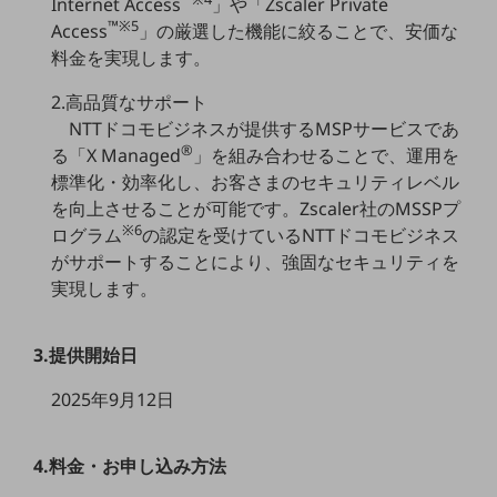
Internet Access
」や「Zscaler Private
職場環境整備
™※5
Access
」の厳選した機能に絞ることで、安価な
料金を実現します。
地域共創・地方創生
セキュリティ対策
2.高品質なサポート
NTTドコモビジネスが提供するMSPサービスであ
遠隔監視
®
る「X Managed
」を組み合わせることで、運用を
顧客体験（CX）改善
標準化・効率化し、お客さまのセキュリティレベル
を向上させることが可能です。Zscaler社のMSSPプ
自動化・省電化
※6
ログラム
の認定を受けているNTTドコモビジネス
がサポートすることにより、強固なセキュリティを
人材不足解消
業種・業態で探す
実現します。
業種・業態で探すTOP
自治体
3.提供開始日
一次産業
2025年9月12日
医療・介護
4.料金・お申し込み方法
観光