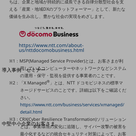
セキュリティ
ちは、企業と地域が持続的に成長できる自律分散型社会を支
える「産業・地域DXのプラットフォーマー」として、新たな
運用保守・故障紛失サポート
価値を生み出し、豊かな社会の実現をめざします。
回線・ネットワーク
お手続き
https://www.ntt.com/about-
us/nttdocomobusiness.html
※1：MSP(Managed Service Provider)とは、お客さまが利
別ウィンドウで開きます
サービスをご利用中のお客さま
用しているコンピューターやネットワークなどシステム
導入事例・セミナー
の運用・保守・監視を提供する事業者のことです。
導入事例TOP
®
※2：「X Managed
」とは、NTT ドコモビジネスの標準マ
最新の導入事例や注目の導入事例をご紹介します
ネージドサービスのことです。詳細は以下をご確認くだ
セミナー
さい。
開催・出展する各種セミナー、イベント情報をご紹介します
https://www.ntt.com/business/services/xmanaged/
detail.html
※3：CRX(Cyber Resilience Transformation)ソリューション
別ウィンドウで開きます
中堅中小企業のお客さま
とは、事業環境の変化に追随し、サイバー攻撃の被害を
NTTドコモビジネスウォッチ
最小化するなどの統合セキュリティ対策によって、お客