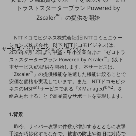
地域経済のさらなる活性化に取り組みます
トラストスタータープラン Powered by
自治体・地域社会との共創
LGPF(Local Government Platform)
™
Zscaler
」の提供を開始
別ウィンドウで開きます
NTTドコモビジネス株式会社(旧 NTTコミュニケー
ションズ株式会社、以下 NTTドコモビジネス)は、
サービス・ソリューション・モバイル
2025年9月12日より中堅・中小企業向けに「ゼロトラ
サービス・ソリューションTOP
™
ストスタータープラン Powered by Zscaler
」(以下
DXに関する課題を解決する
本サービス)の提供を開始します。本サービスは、
サービス・ソリューションをご紹介
™
「Zscaler
」の提供機能を厳選した機能に絞ることで
カテゴリーで探す
安価な価格を実現しています。また、NTTドコモビジ
カテゴリーで探すTOP
※1
®※2
ネスのMSP
サービスである「X Managed
」を
ネットワーク・モバイル
組みあわせることで高品質なサポートを実現します。
クラウド・データセンター
1.背景
電話・映像コミュニケーション
昨今、サイバー攻撃の件数が増加するとともに攻撃
セキュリティ
手法が巧妙化するなかで、被害の防止や復旧に対応で