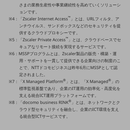
ビジネスお役立ち情報
さまの業務生産性や事業継続性を高めていくソリューシ
旬な話題やお役立ち資料などDXの課題を
ョンです。
解決するヒントをお届けする記事サイト
™
※4：「Zscaler Internet Access
」とは、URLフィルタ、ア
新着記事
ンチウイルス、サンドボックスなどのセキュリティを提
お役立ち資料ダウンロード
供するクラウドプロキシーです。
トレンド記事特集
IT用語集
™
※5：「Zscaler Private Access
」とは、クラウドベースでセ
中堅中小企業向け
キュアなリモート接続を実現するサービスです。
サービス・ソリューション
※6：MSSPプログラムとは、Zscaler製品の販売・構築・運
用・サポートを一貫して提供できる企業向けの制度のこ
課題やニーズに合ったサービスをご紹介し、
中堅中小企業のビジネスをサポート！
とで、NTTドコモビジネスは昨年6月にMSSPとして認
お悩みから見つける
定されました。
お悩みから見つけるTOP
®
®
※7：「X Managed Platform
」とは、「X Managed
」の
標準監視基盤であり、企業のIT運用の効率化・高度化を
ネットワーク
支える統合ICT運用プラットフォームです。
モバイル・音声
®
※8：「docomo business RINK
」とは、ネットワークとク
ラウド型セキュリティを融合し、企業のICT環境を支え
バックオフィス
る統合型ICTサービスです。
リモート・ハイブリッドワーク