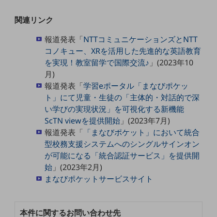
グループ会社
関連リンク
会社案内パンフレット
ニュースルーム
報道発表「
NTTコミュニケーションズとNTT
ニュースルームTOP
コノキュー、XRを活用した先進的な英語教育
ニュースリリース
を実現！教室留学で国際交流♪
」(2023年10
月)
地域からの発表
報道発表「
学習eポータル「まなびポケッ
重要なお知らせ
ト」にて児童・生徒の「主体的・対話的で深
い学びの実現状況」を可視化する新機能
お知らせ
ScTN viewを提供開始
」(2023年7月)
社外からの評価実績
報道発表「
「まなびポケット」において統合
サステナビリティ
型校務支援システムへのシングルサインオン
サステナビリティTOP
が可能になる「統合認証サービス」を提供開
始
」(2023年2月)
NTTドコモビジネスグループのサステナビリティ
まなびポケットサービスサイト
サステナビリティ基本方針
サステナビリティレポート
本件に関するお問い合わせ先