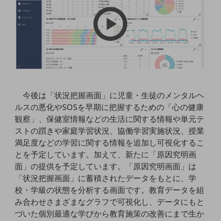
教育
モビリティ
製造・建設業
小売業
キーワードで探す
モバイルTOP
今後は「状況把握画面」に児童・生徒のメンタルヘ
法人向けスマホ・携帯に関する、
ルスの悪化やSOSを早期に把握するための「心の健康
おすすめの機種、料金やサービスをご紹介
観察」、保健室情報などの生活に関する情報や単元テ
製品
製品TOP
ストの躓きや家庭学習状況、協働学習実施状況、授業
満足度などの学習に関する情報を追加し可視化するこ
ビジネス向けスマートフォン
とを予定しています。加えて、新たに「原因究明画
タフネススマートフォン
面」の提供を予定しています。「原因究明画面」は
「状況把握画面」に蓄積されたデータをもとに、学
データ通信製品
校・学級の状態を分析する画面です。教育データを組
み合わせさまざまなグラフで可視化し、データにもと
ドコモケータイ
づいた個別最適な学びから教育施策の改善にまで生か
5G対応ホームルーター