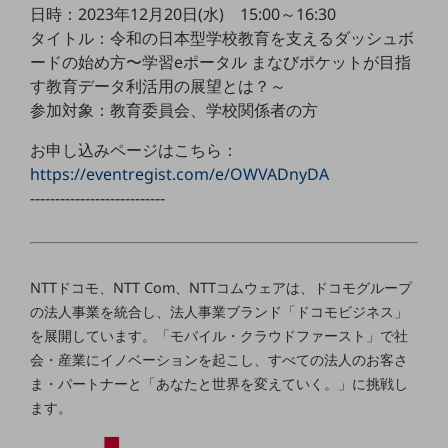
ビジネスお役立ち情報
日時：2023年12月20日(水) 15:00～16:30
タイトル：令和の日本型学校教育を支えるダッシュボ
旬な話題やお役立ち資料などDXの課題を
解決するヒントをお届けする記事サイト
ードの始め方〜学習eポータル まなびポケットが目指
新着記事
す教育データ利活用の展望とは？～
お役立ち資料ダウンロード
参加対象：教育委員会、学校関係者の方
トレンド記事特集
IT用語集
お申し込みページはこちら：
中堅中小企業向け
https://eventregist.com/e/OWVADnyDA
サービス・ソリューション
---------------------------
課題やニーズに合ったサービスをご紹介し、
中堅中小企業のビジネスをサポート！
お悩みから見つける
お悩みから見つけるTOP
NTTドコモ、NTT Com、NTTコムウェアは、ドコモグループ
ネットワーク
の法人事業を統合し、法人事業ブランド「ドコモビジネス」
を展開しています。「モバイル・クラウドファースト」で社
モバイル・音声
会・産業にイノベーションを起こし、すべての法人のお客さ
バックオフィス
ま・パートナーと「あなたと世界を変えていく。」に挑戦し
ます。
リモート・ハイブリッドワーク