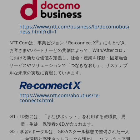
セキュリティ
その他のお悩みはこちら
業界から見つける
https://www.ntt.com/business/lp/docomobusi
業界から見つけるTOP
ness.html?rdl=1
製造業
®
NTT Comは、事業ビジョン「Re-connect X
」にもとづき、
お客さまやパートナーとの共創によって、With/Afterコロナ
小売・卸売業
における新たな価値を定義し、社会・産業を移動・固定融合
運輸業
サービスやソリューションで「つなぎなおし」、サステナブ
ルな未来の実現に貢献していきます。
建設業
地域産業
https://www.ntt.com/about-us/re-
その他の業界はこちら
connectx.html
ゲーム感覚で見つける
ビジネスお悩み診断
NTTドコモビジネス
※1：ID数には、「まなびポケット」を利用する教職員、児
オンラインショップ
童・生徒、保護者のIDが含まれます。
※2：学習eポータルは、GIGAスクール構想で整備された一人
モバイル・ICTサービスをオンラインで
一台環境と高速ネットワークを活かし、ソフトウェア間
相談・申し込みができるバーチャルショップ