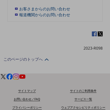
ダイバーシティ
経営情報
お客さまからのお問い合わせ
経営情報TOP
報道機関からのお問い合わせ
業績
決算公告
電子公告
2023-R098
基礎的電気通信役務損益明細表
採用情報
このページのトップへ
採用情報TOP
新卒採用
経験者採用
障がい者採用
サイトマップ
サイトのご利用条件
人材育成制度
お問い合わせ／FAQ
サービス一覧
広告・協賛
広告
プライバシーポリシー
ウェブアクセシビリティポリシー