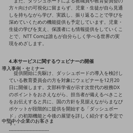
また、ダッシュボードによる教職員や教育委員会の
セキュリティ
方々向けの可視化に留まらず、児童・生徒が自ら見通
運用保守・故障紛失サポート
しを持ちながら学び、実践し、振り返ることで学びを
深めていくための機能提供も予定しています。児童・
回線・ネットワーク
お手続き
生徒の学びを支え、保護者にも情報提供をしていくこ
とで、NTT Comは誰もが自分らしく学べる世界の実
現をめざします。
別ウィンドウで開きます
4.本サービスに関するウェビナーの開催
サービスをご利用中のお客さま
導入事例・セミナー
提供開始に先駆け、ダッシュボードの導入を検討し
導入事例TOP
ている教育委員会の方を対象にウェビナーを12月20
最新の導入事例や注目の導入事例をご紹介します
日に開催します。文部科学省が示す次世代の校務DX
セミナー
のポイントをおさえながら、担当者が備えるべきこと
をお伝えすると共に、国の方針を見据えながらまなび
開催・出展する各種セミナー、イベント情報をご紹介します
ポケットが段階的に提供を開始する「ダッシュボー
ド」の初期機能と今後の展望を詳しく紹介する予定で
別ウィンドウで開きます
中堅中小企業のお客さま
す。
NTTドコモビジネスウォッチ
---------------------------