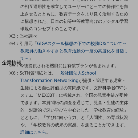
法人向けモバイルトップ
の相互運用性を確立してユーザーにとっての操作性を向
はじめての方へ
上させるとともに、教育データをより良く活用するため
サービス・商品を探す
に構想された、日本の初等中等教育向けのデジタル学習
新規会員登録/ログインはこちら
100回線以上のお問い合わせ・お見積りはこちら
環境のコンセプトのことです。
※3：当社調べ
※4：引用元「
GIGAスクール構想の下での校務DXについて～
教職員の働きやすさと教育活動の一層の高度化を目指し
て～
」
別ウィンドウで開きます
企業情報
※5：今後提供される機能には有償プランが含まれます。
企業情報TOP
※6：ScTN質問紙とは、
一般社団法人School
会社案内
Transformation Networking
が提供・管理する児童・
会社案内TOP
生徒による自己評価型の質問紙です。文部科学省CBTシ
組織
ステム「MEXCBT」に搭載され、全国の児童生徒が受検
できます。本質問紙の調査を通じて、児童・生徒の主体
沿革
的・対話的で深い学びを中心とした「学校教育の経験」
社長からのご挨拶
とともに、「学びに向かう力」と「人間性」の育成状況
や、「学校教育の成果の実感」を測ることができます。
事業拠点
詳細はこちら
。