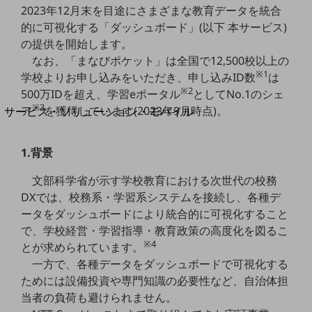
地域経済のさらなる活性化に取り組みます
2023年12月末を目途にさまざまな教育データを統合
自治体・地域社会との共創
的に可視化する「ダッシュボード」(以下 本サービス)
LGPF(Local Government Platform)
の提供を開始します。
なお、「まなびポケット」は全国で12,500校以上の
別ウィンドウで開きます
※1
学校よりお申し込みをいただき、申し込みID数
は
※2
500万IDを超え、学習eポータル
としてNo.1のシェ
※3
ア
を獲得しています(2023年9月時点)。
サービス・ソリューション・モバイル
サービス・ソリューションTOP
DXに関する課題を解決する
1.背景
サービス・ソリューションをご紹介
カテゴリーで探す
文部科学省が示す学校教育における次世代の校務
カテゴリーで探すTOP
DXでは、校務系・学習系システムを接続し、各種デ
ータをダッシュボードにより統合的に可視化すること
ネットワーク・モバイル
で、学校経営・学習指導・教育政策の高度化を図るこ
※4
クラウド・データセンター
とが求められています。
一方で、各種データをダッシュボードで可視化する
電話・映像コミュニケーション
ためには設備投資や専門知識の必要性など、自治体担
セキュリティ
当者の負荷も避けられません。