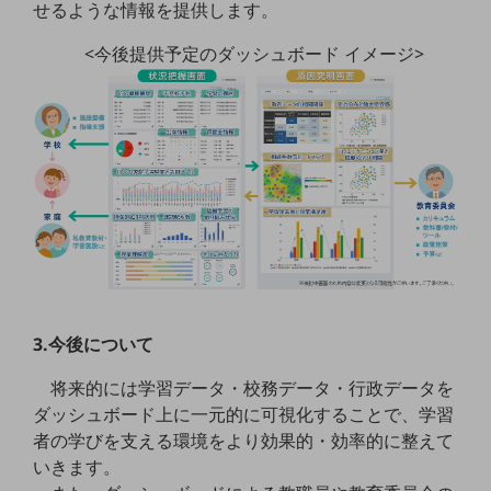
せるような情報を提供します。
通信モジュール製品
<今後提供予定のダッシュボード イメージ>
衛星携帯電話
IOT完了済みメーカーブランド製品
料金
料金TOP
ドコモBiz データ無制限 ドコモ MAX ドコモ mini ドコモBiz かけ放題
ケータイプラン
5Gデータプラス
データプラス
3.今後について
IoT向け回線料金
将来的には学習データ・校務データ・行政データを
home5Gプラン
ダッシュボード上に一元的に可視化することで、学習
モバイルサービス
者の学びを支える環境をより効果的・効率的に整えて
端末の一元管理
いきます。