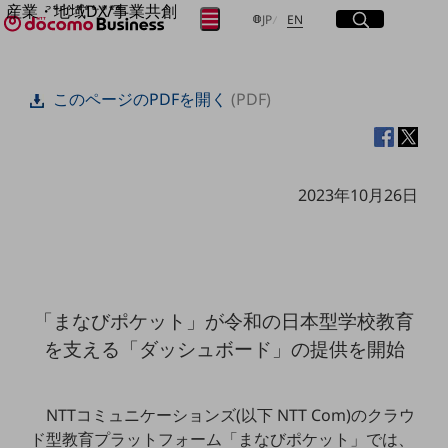
産業・地域DX/事業共創
サイト内検索
開く
日本語
English
メニュー
開く
JP
EN
OPEN HUB for Plural Futures
自律・分散・協調型社会の実現を目指し、
フリーワードを入力して探す
「社会可能性」を探究・実装する事業共創エコシステムです。
このページのPDFを開く
(PDF)
OPEN HUB for Plural Futuresとは
イベント/ウェビナー
検索する
記事コンテンツ
プレイヤー(カタリスト/パートナー企業)
事例
2023年10月26日
Smart World
フリーワードでNTTドコモビジネスの
取り組みを検索
産業・地域DXプラットフォーマーとして
企業と地域が持続成長する社会を目指します
Smart City
Smart Education
Smart Healthcare
「まなびポケット」が令和の日本型学校教育
Smart Industry
Smart Mobility
を支える「ダッシュボード」の提供を開始
Smart Worksite
生成AI(Generative AI)
地域の取り組み
NTTコミュニケーションズ(以下 NTT Com)のクラウ
地域社会を支える皆さまと地域課題の解決や
ド型教育プラットフォーム「まなびポケット」では、