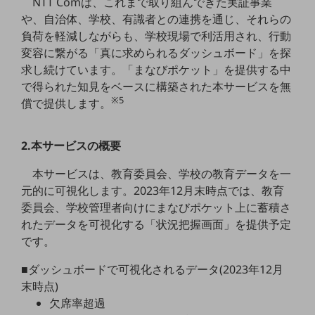
NTT Comは、これまで取り組んできた実証事業
5G
や、自治体、学校、有識者との連携を通じ、それらの
負荷を軽減しながらも、学校現場で利活用され、行動
IoT
変容に繋がる「真に求められるダッシュボード」を探
AI
求し続けています。「まなびポケット」を提供する中
で得られた知見をベースに構築された本サービスを無
データ利活用
※5
償で提供します。
運用管理
業務支援・マーケティング
2.本サービスの概要
災害対策・BCP
本サービスは、教育委員会、学校の教育データを一
課題・ニーズで探す
元的に可視化します。2023年12月末時点では、教育
課題・ニーズで探すTOP
委員会、学校管理者向けにまなびポケット上に蓄積さ
コミュニケーション・情報共有
れたデータを可視化する「状況把握画面」を提供予定
です。
マーケティング
■ダッシュボードで可視化されるデータ(2023年12月
業務効率化
末時点)
災害対策
欠席率超過