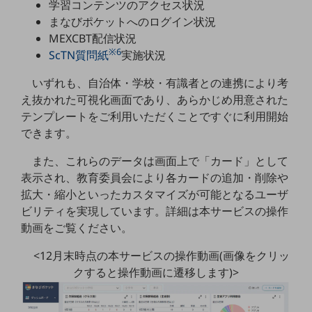
学習コンテンツのアクセス状況
職場環境整備
まなびポケットへのログイン状況
地域共創・地方創生
MEXCBT配信状況
※6
ScTN質問紙
実施状況
セキュリティ対策
いずれも、自治体・学校・有識者との連携により考
遠隔監視
え抜かれた可視化画面であり、あらかじめ用意された
顧客体験（CX）改善
テンプレートをご利用いただくことですぐに利用開始
できます。
自動化・省電化
また、これらのデータは画面上で「カード」として
人材不足解消
表示され、教育委員会により各カードの追加・削除や
業種・業態で探す
業種・業態で探すTOP
拡大・縮小といったカスタマイズが可能となるユーザ
ビリティを実現しています。詳細は本サービスの操作
自治体
動画をご覧ください。
一次産業
<12月末時点の本サービスの操作動画(画像をクリッ
医療・介護
クすると操作動画に遷移します)>
観光