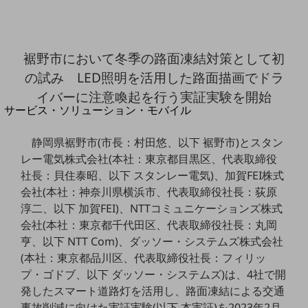
地域経済のさらなる活性化に取り組みます
自治体・地域社会との共創
LGPF(Local Government Platform)
裾野市において冬季の路面凍結対策として初
別ウィンドウで開きます
の試み LED照明を活用した路面描画でドラ
イバーに注意喚起を行う実証実験を開始
サービス・ソリューション・モバイル
サービス・ソリューションTOP
静岡県裾野市(市長：村田悠、以下 裾野市)とスタン
DXに関する課題を解決する
レー電気株式会社(本社：東京都目黒区、代表取締役
サービス・ソリューションをご紹介
社長：貝住泰昭、以下 スタンレー電気)、加賀FEI株式
カテゴリーで探す
カテゴリーで探すTOP
会社(本社：神奈川県横浜市、代表取締役社長：荻原
淳二、以下 加賀FEI)、NTTコミュニケーションズ株式
ネットワーク・モバイル
会社(本社：東京都千代田区、代表取締役社長：丸岡
亨、以下 NTT Com)、ダッソー・システムズ株式会社
クラウド・データセンター
(本社：東京都品川区、代表取締役社長：フィリッ
電話・映像コミュニケーション
プ・ゴドブ、以下 ダッソー・システムズ)は、4社で開
発したスマート道路灯を活用し、路面凍結による交通
セキュリティ
事故削減に向けた実証実験(以下 本実証)を2023年2月