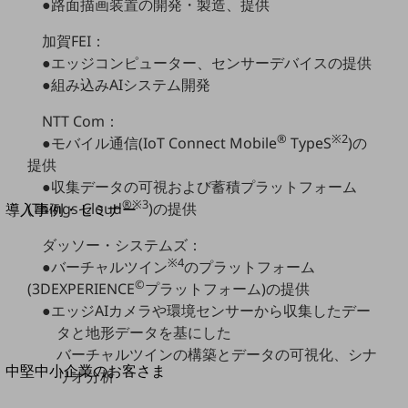
セキュリティ
●路面描画装置の開発・製造、提供
運用保守・故障紛失サポート
加賀FEI：
●エッジコンピューター、センサーデバイスの提供
回線・ネットワーク
●組み込みAIシステム開発
お手続き
NTT Com：
®
※2
●モバイル通信(IoT Connect Mobile
TypeS
)の
提供
●収集データの可視および蓄積プラットフォーム
別ウィンドウで開きます
サービスをご利用中のお客さま
®
※3
(Things Cloud
)の提供
導入事例・セミナー
導入事例TOP
ダッソー・システムズ：
最新の導入事例や注目の導入事例をご紹介します
※4
●バーチャルツイン
のプラットフォーム
セミナー
©
(3DEXPERIENCE
プラットフォーム)の提供
●エッジAIカメラや環境センサーから収集したデー
開催・出展する各種セミナー、イベント情報をご紹介します
タと地形データを基にした
バーチャルツインの構築とデータの可視化、シナ
別ウィンドウで開きます
中堅中小企業のお客さま
リオ分析
NTTドコモビジネスウォッチ