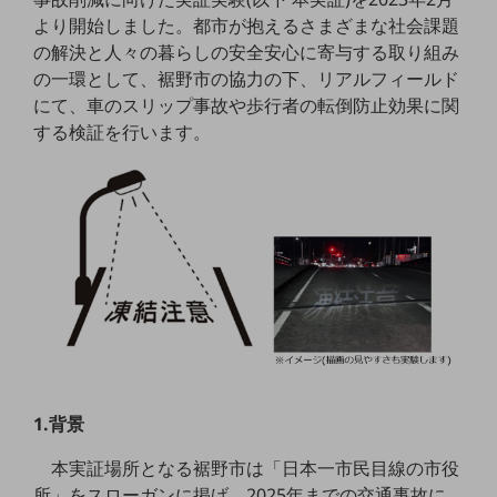
5G
より開始しました。都市が抱えるさまざまな社会課題
の解決と人々の暮らしの安全安心に寄与する取り組み
IoT
の一環として、裾野市の協力の下、リアルフィールド
AI
にて、車のスリップ事故や歩行者の転倒防止効果に関
する検証を行います。
データ利活用
運用管理
業務支援・マーケティング
災害対策・BCP
課題・ニーズで探す
課題・ニーズで探すTOP
コミュニケーション・情報共有
マーケティング
1.背景
業務効率化
本実証場所となる裾野市は「日本一市民目線の市役
災害対策
所」をスローガンに掲げ、2025年までの交通事故に