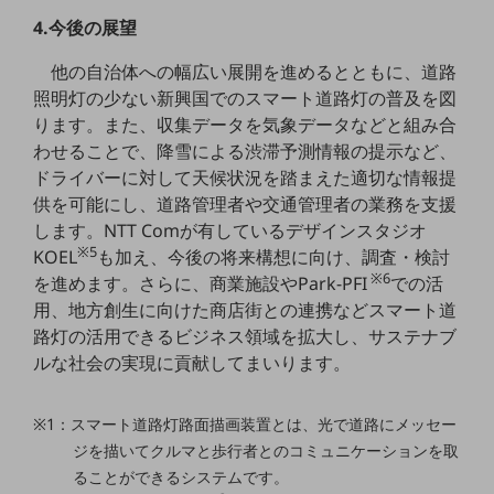
ビジネスお役立ち情報
4.今後の展望
旬な話題やお役立ち資料などDXの課題を
解決するヒントをお届けする記事サイト
他の自治体への幅広い展開を進めるとともに、道路
新着記事
照明灯の少ない新興国でのスマート道路灯の普及を図
お役立ち資料ダウンロード
ります。また、収集データを気象データなどと組み合
トレンド記事特集
IT用語集
わせることで、降雪による渋滞予測情報の提示など、
中堅中小企業向け
ドライバーに対して天候状況を踏まえた適切な情報提
サービス・ソリューション
供を可能にし、道路管理者や交通管理者の業務を支援
します。NTT Comが有しているデザインスタジオ
課題やニーズに合ったサービスをご紹介し、
※5
KOEL
も加え、今後の将来構想に向け、調査・検討
中堅中小企業のビジネスをサポート！
お悩みから見つける
※6
を進めます。さらに、商業施設やPark-PFI
での活
お悩みから見つけるTOP
用、地方創生に向けた商店街との連携などスマート道
路灯の活用できるビジネス領域を拡大し、サステナブ
ネットワーク
ルな社会の実現に貢献してまいります。
モバイル・音声
バックオフィス
※1：スマート道路灯路面描画装置とは、光で道路にメッセー
ジを描いてクルマと歩行者とのコミュニケーションを取
リモート・ハイブリッドワーク
ることができるシステムです。