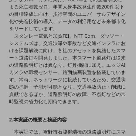
職場環境整備
よる死亡者数ゼロ、年間人身事故発生件数200件以下
の目標達成に向け、歩行空間のユニバーサルデザイン
地域共創・地方創生
化や先進技術の導入、データの利活用など未来都市化
セキュリティ対策
をリードしています。
スタンレー電気と加賀FEI、NTT Com、ダッソー・
遠隔監視
システムズは、交通渋滞や事故など交通インフラにお
顧客体験（CX）改善
ける課題解決に向け、各社のアセットを集結したスマ
ート道路灯を開発しました。本スマート道路灯は従来
自動化・省電化
の道路照明灯とは異なり、灯具機能に加え、エッジAI
カメラや環境センサー、路面描画装置を搭載していま
人材不足解消
業種・業態で探す
す。常時、ネットワークに接続しているため、交通状
業種・業態で探すTOP
態の把握・予測が可能となり、交通事故防止・削減に
貢献できるほか、道路照明灯の故障、不点灯などの常
自治体
時監視の省力化も期待できます。
一次産業
医療・介護
2.本実証の概要と検証内容
観光
本実証では、裾野市石脇柳端橋の道路照明灯にスマ