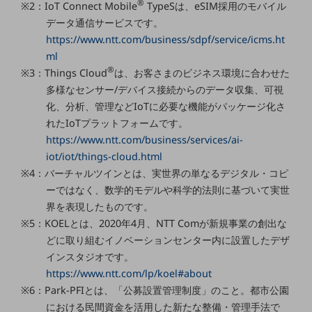
®
※2：IoT Connect Mobile
TypeSは、eSIM採用のモバイル
セキュリティ
データ通信サービスです。
その他のお悩みはこちら
https://www.ntt.com/business/sdpf/service/icms.ht
業界から見つける
ml
業界から見つけるTOP
®
※3：Things Cloud
は、お客さまのビジネス環境に合わせた
製造業
多様なセンサー/デバイス接続からのデータ収集、可視
化、分析、管理などIoTに必要な機能がパッケージ化さ
小売・卸売業
れたIoTプラットフォームです。
運輸業
https://www.ntt.com/business/services/ai-
iot/iot/things-cloud.html
建設業
※4：バーチャルツインとは、実世界の単なるデジタル・コピ
地域産業
ーではなく、数学的モデルや科学的法則に基づいて実世
界を表現したものです。
その他の業界はこちら
※5：KOELとは、2020年4月、NTT Comが新規事業の創出な
ゲーム感覚で見つける
どに取り組むイノベーションセンター内に設置したデザ
ビジネスお悩み診断
NTTドコモビジネス
インスタジオです。
オンラインショップ
https://www.ntt.com/lp/koel#about
※6：Park-PFIとは、「公募設置管理制度」のこと。都市公園
モバイル・ICTサービスをオンラインで
における民間資金を活用した新たな整備・管理手法で
相談・申し込みができるバーチャルショップ