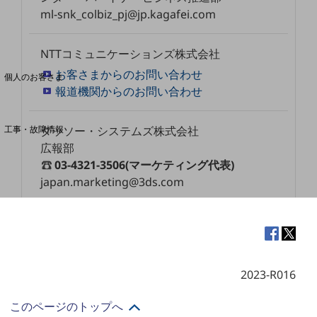
ml-snk_colbiz_pj@jp.kagafei.com
料金分析(ご利用料金管理サービス)
NTTコミュニケーションズ株式会社
Web明細(My docomo)
お客さまからのお問い合わせ
個人のお客さま
報道機関からのお問い合わせ
NTTドコモ
OCNなど
工事・故障情報
ダッソー・システムズ株式会社
お客さまサポートサイト
広報部
03-4321-3506(マーケティング代表)
SDPFナレッジセンター
japan.marketing@3ds.com
NTTドコモ 通信障害情報
2023-R016
このページのトップへ