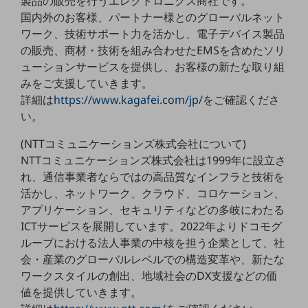
製品の販売を行うエレクトロニクス商社です。
グループ会社
国内外のお客様、パートナー様とのグローバルネット
会社案内パンフレット
ワーク、技術サポート力を活かし、電子デバイス製品
ニュースルーム
の販売、商材・技術を組み合わせたEMSを含めたソリ
ニュースルームTOP
ューションサービスを提供し、お客様の新たな取り組
みをご支援していきます。
ニュースリリース
詳細は
https://www.kagafei.com/jp/
をご確認くださ
地域からの発表
い。
重要なお知らせ
(NTTコミュニケーションズ株式会社について)
NTTコミュニケーションズ株式会社は1999年に設立さ
お知らせ
れ、通信事業者ならではの高品質なインフラと技術を
社外からの評価実績
活かし、ネットワーク、クラウド、コロケーション、
サステナビリティ
アプリケーション、セキュリティなどの多岐にわたる
サステナビリティTOP
ICTサービスを展開しています。2022年よりドコモグ
NTTドコモビジネスグループのサステナビリティ
ループにおける法人事業の中核を担う企業として、社
会・産業のグローバルレベルでの構造変革や、新たな
サステナビリティ基本方針
ワークスタイルの創出、地域社会のDX支援などの価
サステナビリティレポート
値を提供していきます。