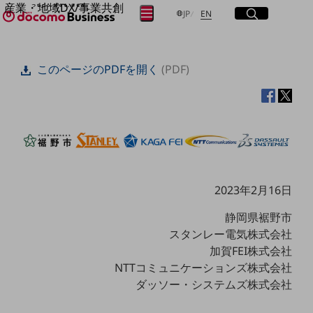
産業・地域DX/事業共創
サイト内検索
開く
日本語
English
メニュー
開く
JP
EN
OPEN HUB for Plural Futures
自律・分散・協調型社会の実現を目指し、
フリーワードを入力して探す
「社会可能性」を探究・実装する事業共創エコシステムです。
このページのPDFを開く
(PDF)
OPEN HUB for Plural Futuresとは
イベント/ウェビナー
検索する
記事コンテンツ
プレイヤー(カタリスト/パートナー企業)
事例
Smart World
フリーワードでNTTドコモビジネスの
取り組みを検索
産業・地域DXプラットフォーマーとして
企業と地域が持続成長する社会を目指します
2023年2月16日
Smart City
Smart Education
Smart Healthcare
静岡県裾野市
Smart Industry
スタンレー電気株式会社
Smart Mobility
加賀FEI株式会社
Smart Worksite
生成AI(Generative AI)
NTTコミュニケーションズ株式会社
地域の取り組み
ダッソー・システムズ株式会社
地域社会を支える皆さまと地域課題の解決や