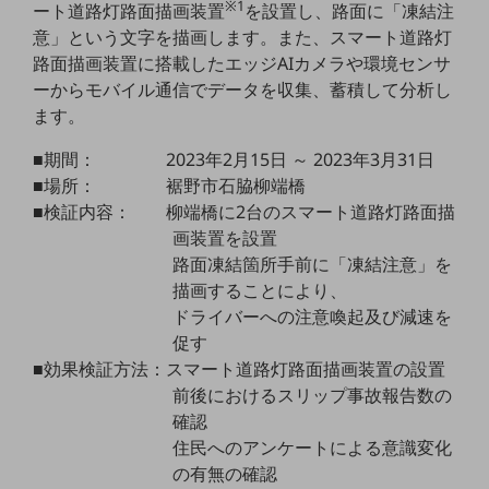
※1
ート道路灯路面描画装置
を設置し、路面に「凍結注
教育
意」という文字を描画します。また、スマート道路灯
モビリティ
路面描画装置に搭載したエッジAIカメラや環境センサ
ーからモバイル通信でデータを収集、蓄積して分析し
製造・建設業
ます。
小売業
■期間： 2023年2月15日 ～ 2023年3月31日
キーワードで探す
モバイルTOP
■場所： 裾野市石脇柳端橋
■検証内容： 柳端橋に2台のスマート道路灯路面描
法人向けスマホ・携帯に関する、
画装置を設置
おすすめの機種、料金やサービスをご紹介
製品
路面凍結箇所手前に「凍結注意」を
製品TOP
描画することにより、
ドライバーへの注意喚起及び減速を
ビジネス向けスマートフォン
促す
タフネススマートフォン
■効果検証方法：スマート道路灯路面描画装置の設置
前後におけるスリップ事故報告数の
データ通信製品
確認
住民へのアンケートによる意識変化
ドコモケータイ
の有無の確認
5G対応ホームルーター