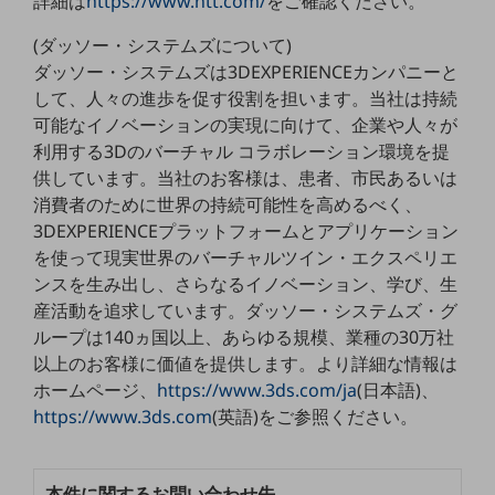
詳細は
https://www.ntt.com/
をご確認ください。
ダイバーシティ
経営情報
(ダッソー・システムズについて)
経営情報TOP
ダッソー・システムズは3DEXPERIENCEカンパニーと
して、人々の進歩を促す役割を担います。当社は持続
業績
可能なイノベーションの実現に向けて、企業や人々が
決算公告
利用する3Dのバーチャル コラボレーション環境を提
供しています。当社のお客様は、患者、市民あるいは
電子公告
消費者のために世界の持続可能性を高めるべく、
基礎的電気通信役務損益明細表
3DEXPERIENCEプラットフォームとアプリケーション
採用情報
を使って現実世界のバーチャルツイン・エクスペリエ
採用情報TOP
ンスを生み出し、さらなるイノベーション、学び、生
新卒採用
産活動を追求しています。ダッソー・システムズ・グ
ループは140ヵ国以上、あらゆる規模、業種の30万社
経験者採用
以上のお客様に価値を提供します。より詳細な情報は
障がい者採用
ホームページ、
https://www.3ds.com/ja
(日本語)、
https://www.3ds.com
(英語)をご参照ください。
人材育成制度
広告・協賛
広告
本件に関するお問い合わせ先