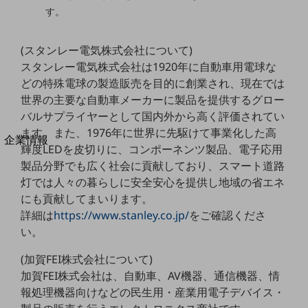
法人向けモバイルトップ
す。
はじめての方へ
サービス・商品を探す
新規会員登録/ログインはこちら
(スタンレー電気株式会社について)
100回線以上のお問い合わせ・お見積りはこちら
スタンレー電気株式会社は1920年に自動車用電球な
どの特殊電球の製造販売を目的に創業され、現在では
世界の主要な自動車メーカーに製品を提供するグロー
バルサプライヤーとして国内外から高く評価されてい
ます。また、1976年に世界に先駆けて事業化した高
別ウィンドウで開きます
企業情報
輝度LEDを皮切りに、コンポーネンツ製品、電子応用
企業情報TOP
製品分野でも広く社会に貢献しており、スマート道路
会社案内
灯では人々の暮らしに安全安心を提供し地域の省エネ
会社案内TOP
にも貢献してまいります。
組織
詳細は
https://www.stanley.co.jp/
をご確認くださ
い。
沿革
(加賀FEI株式会社について)
社長からのご挨拶
加賀FEI株式会社は、自動車、AV機器、通信機器、情
事業拠点
報処理機器向けなどの民生用・産業用電子デバイス・