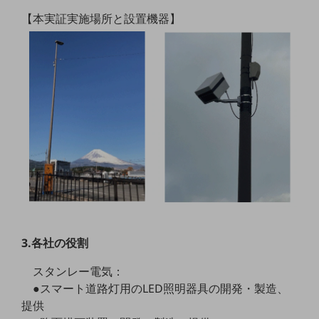
【本実証実施場所と設置機器】
通信モジュール製品
衛星携帯電話
IOT完了済みメーカーブランド製品
料金
料金TOP
ドコモBiz データ無制限 ドコモ MAX ドコモ mini ドコモBiz かけ放題
ケータイプラン
5Gデータプラス
データプラス
IoT向け回線料金
3.各社の役割
home5Gプラン
スタンレー電気：
モバイルサービス
●スマート道路灯用のLED照明器具の開発・製造、
端末の一元管理
提供