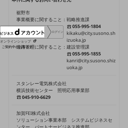
協賛
NTTドコモグループ
裾野市
事業概要に関すること：戦略推進課
055-995-1804
ログイン
kikaku@city.susono.sh
izuoka.jp
オンラインショップ
道路管理に関すること：建設管理課
ご契約中のお客さま
055-995-1855
kanri@city.susono.shiz
サービス別サポート情報
uoka.jp
スタンレー電気株式会社
ご契約中サービスの一元管理
横浜技術センター 照明応用事業部
045-910-6629
加賀FEI株式会社
Web明細(ビリングステーション)
ソリューション事業本部 システムビジネスセ
ンター パートナービジネス推進部