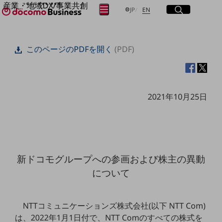
産業・地域DX/事業共創
サイト内検索
開く
日本語
English
メニュー
開く
JP
EN
OPEN HUB for Plural Futures
自律・分散・協調型社会の実現を目指し、
フリーワードを入力して探す
「社会可能性」を探究・実装する事業共創エコシステムです。
このページのPDFを開く
(PDF)
OPEN HUB for Plural Futuresとは
イベント/ウェビナー
検索する
記事コンテンツ
プレイヤー(カタリスト/パートナー企業)
事例
2021年10月25日
Smart World
フリーワードでNTTドコモビジネスの
取り組みを検索
産業・地域DXプラットフォーマーとして
企業と地域が持続成長する社会を目指します
Smart City
Smart Education
Smart Healthcare
新ドコモグループへの参画および株主の異動
Smart Industry
Smart Mobility
について
Smart Worksite
生成AI(Generative AI)
地域の取り組み
NTTコミュニケーションズ株式会社(以下 NTT Com)
地域社会を支える皆さまと地域課題の解決や
は、2022年1月1日付で、NTT Comのすべての株式を