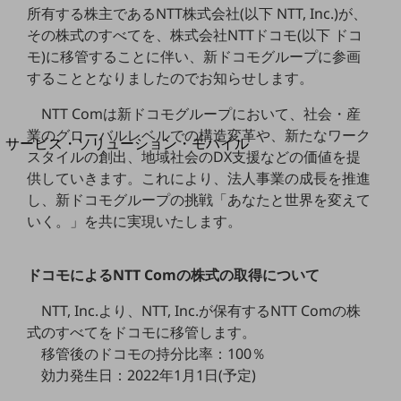
地域経済のさらなる活性化に取り組みます
所有する株主であるNTT株式会社(以下 NTT, Inc.)が、
自治体・地域社会との共創
その株式のすべてを、株式会社NTTドコモ(以下 ドコ
LGPF(Local Government Platform)
モ)に移管することに伴い、新ドコモグループに参画
することとなりましたのでお知らせします。
別ウィンドウで開きます
NTT Comは新ドコモグループにおいて、社会・産
業のグローバルレベルでの構造変革や、新たなワーク
サービス・ソリューション・モバイル
スタイルの創出、地域社会のDX支援などの価値を提
サービス・ソリューションTOP
供していきます。これにより、法人事業の成長を推進
DXに関する課題を解決する
し、新ドコモグループの挑戦「あなたと世界を変えて
サービス・ソリューションをご紹介
いく。」を共に実現いたします。
カテゴリーで探す
カテゴリーで探すTOP
ドコモによるNTT Comの株式の取得について
ネットワーク・モバイル
NTT, Inc.より、NTT, Inc.が保有するNTT Comの株
クラウド・データセンター
式のすべてをドコモに移管します。
電話・映像コミュニケーション
移管後のドコモの持分比率：1
00％
効力発生日：2022年1月1日(予定)
セキュリティ