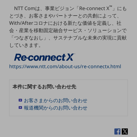
5G
™
NTT Comは、事業ビジョン「Re-connect X
」にも
とづき、お客さまやパートナーとの共創によって、
IoT
With/Afterコロナにおける新たな価値を定義し、社
AI
会・産業を移動固定融合サービス・ソリューションで
「つなぎなおし」、サステナブルな未来の実現に貢献
データ利活用
していきます。
運用管理
業務支援・マーケティング
https://www.ntt.com/about-us/re-connectx.html
災害対策・BCP
課題・ニーズで探す
課題・ニーズで探すTOP
本件に関するお問い合わせ先
コミュニケーション・情報共有
お客さまからのお問い合わせ
報道機関からのお問い合わせ
マーケティング
業務効率化
災害対策