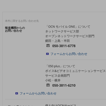
ビジネスお役立ち情報
旬な話題やお役立ち資料などDXの課題を
解決するヒントをお届けする記事サイト
新着記事
本件に関するお問い合わせ先
お役立ち資料ダウンロード
「OCN モバイル ONE」について
トレンド記事特集
報道機関からの
お問い合わせ
IT用語集
ネットワークサービス部
中堅中小企業向け
オープンネットワークサービス部門
郷田・上島・半田
サービス・ソリューション
050-3811-6778
課題やニーズに合ったサービスをご紹介し、
フォームからお問い合わせ
中堅中小企業のビジネスをサポート！
お悩みから見つける
お悩みから見つけるTOP
「050 plus」について
ボイス&ビデオコミュニケーションサービス
ネットワーク
サービス企画部門
小松・横井
モバイル・音声
050-3811-6210
バックオフィス
フォームからお問い合わせ
リモート・ハイブリッドワーク
個人向けOCNサービス