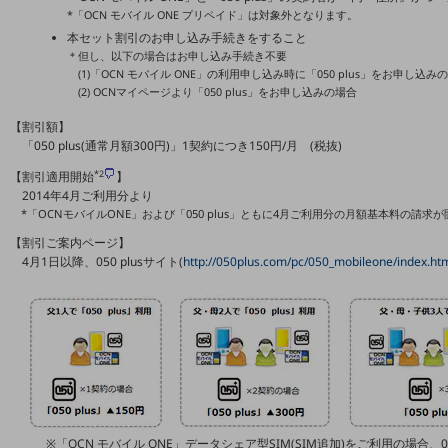
職場環境整備
*「OCN モバイル ONE プリペイド」は対象外となります。
本セット割引のお申し込み手続きをすること
地域共創・地方創生
＊但し、以下の場合はお申し込み手続き不要
(1)「OCN モバイル ONE」の利用申し込み時に「050 plus」をお申し込み
セキュリティ対策
(2) OCNマイページより「050 plus」をお申し込みの場合
遠隔監視
【割引額】
「050 plus(通常月額300円)」1契約につき150円/月 (税抜)
顧客体験（CX）改善
*2
【割引適用開始
】
2014年4月ご利用分より
自動化・省電化
*「OCNモバイルONE」および「050 plus」ともに4月ご利用分の月額基本料の請求
人材不足解消
【割引ご案内ページ】
業種・業態で探す
4月1日以降、050 plusサイト(
http://050plus.com/pc/050_mobileone/index.ht
業種・業態で探すTOP
自治体
一次産業
医療・介護
観光
※「OCN モバイル ONE」データシェア型SIM(SIM追加)をご利用の場合、