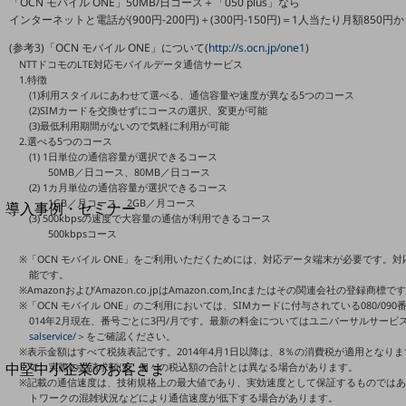
セキュリティ
「OCN モバイル ONE」50MB/日コース＋「050 plus」なら
インターネットと電話が(900円-200円)＋(300円-150円)＝1人当たり月額850円
運用保守・故障紛失サポート
(参考3)「OCN モバイル ONE」について(
http://s.ocn.jp/one1
)
NTTドコモのLTE対応モバイルデータ通信サービス
回線・ネットワーク
1.特徴
お手続き
(1)利用スタイルにあわせて選べる、通信容量や速度が異なる5つのコース
(2)SIMカードを交換せずにコースの選択、変更が可能
(3)最低利用期間がないので気軽に利用が可能
2.選べる5つのコース
(1) 1日単位の通信容量が選択できるコース
50MB／日コース、80MB／日コース
別ウィンドウで開きます
(2) 1カ月単位の通信容量が選択できるコース
サービスをご利用中のお客さま
1GB／月コース、2GB／月コース
導入事例・セミナー
(3) 500kbpsの速度で大容量の通信が利用できるコース
導入事例TOP
500kbpsコース
※「OCN モバイル ONE」をご利用いただくためには、対応データ端末が必要です。対応端末
最新の導入事例や注目の導入事例をご紹介します
能です。
セミナー
※AmazonおよびAmazon.co.jpはAmazon.com,Incまたはその関連会社の登録商標で
※「OCN モバイル ONE」のご利用においては、SIMカードに付与されている080/0
開催・出展する各種セミナー、イベント情報をご紹介します
014年2月現在、番号ごとに3円/月です。最新の料金についてはユニバーサルサービ
salservice/
＞をご確認ください。
※表示金額はすべて税抜表記です。2014年4月1日以降は、8％の消費税が適用となり
別ウィンドウで開きます
中堅中小企業のお客さま
で、実際のご請求額は、個々の税込額の合計とは異なる場合があります。
※記載の通信速度は、技術規格上の最大値であり、実効速度として保証するものでは
NTTドコモビジネスウォッチ
トワークの混雑状況などにより通信速度が低下する場合があります。