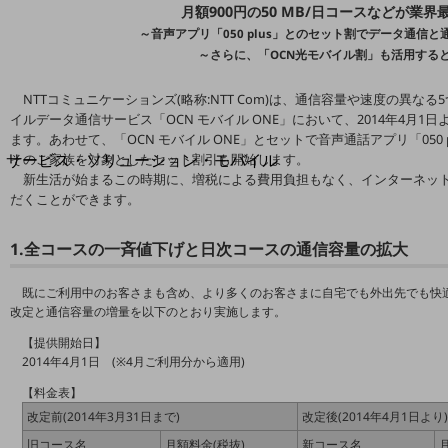
地域経済のさらなる活性化に取り組みます
月額900円の50 MB/日コースなどが業
自治体・地域社会との共創
～音声アプリ「050 plus」とのセット割でデータ通信と通
LGPF(Local Government Platform)
～さらに、「OCN光モバイル割」も活用すると
NTTコミュニケーションズ(略称:NTT Com)は、通信容量や速度の異なる
別ウィンドウで開きます
イルデータ通信サービス「OCN モバイル ONE」において、2014年4月
ます。あわせて、「OCN モバイル ONE」とセットで音声通話アプリ「050
サービス・ソリューション・モバイル
そのご家族を対象としたセット割引も開始します。
新生活が始まるこの時期に、増税による費用負担もなく、インターネッ
サービス・ソリューションTOP
だくことができます。
DXに関する課題を解決する
サービス・ソリューションをご紹介
1.全コースの一斉値下げと日次コースの通信容量の拡大
カテゴリーで探す
カテゴリーで探すTOP
既にご利用中のお客さまも含め、より多くのお客さまに自宅でも外出先でも快
改定と通信容量の増量を以下のとおり実施します。
ネットワーク・モバイル
【提供開始日】
クラウド・データセンター
2014年4月1日 (※4月ご利用分から適用)
電話・映像コミュニケーション
【料金表】
改定前(2014年3月31日まで)
改定後(2014年4月1日より)
セキュリティ
旧コース名
月額料金(税抜)
新コース名