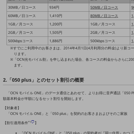
5G
30MB／日コース
934円
50MB／日コース
9
IoT
60MB／日コース
1,410円
80MB／日コース
1
1GB／月コース
1,200円
1GB／月コース
1
AI
2GB／月コース
1,505円
2GB／月コース
1
データ利活用
500kbpsコース
1,886円
500kbpsコース
1
※すでにご利用中のお客さまは、2014年4月1日(4月利用分の料金)より新
運用管理
ります。
業務支援・マーケティング
※「OCN光モバイル割」を申し込まれた場合、各コースの料金からさらに200
ます。
災害対策・BCP
課題・ニーズで探す
2.「050 plus」とのセット割引の概要
課題・ニーズで探すTOP
「OCN モバイル ONE」のデータ通信とあわせて、よりお得に音声通話「050 Pl
コミュニケーション・情報共有
額基本料金が半額になるセット割引を開始します。
マーケティング
【対象者】
「OCN モバイル ONE」と「050 plus」を契約のお客さまおよびそのご家族
業務効率化
*1
【割引適用条件
】
災害対策
「OCN モバイル ONE」と「050 plus」の契約者が『同一住所』か