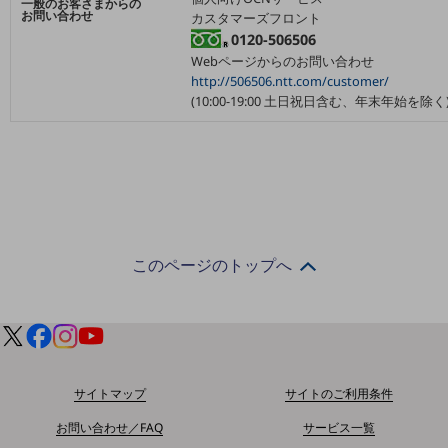
一般のお客さまからの
セキュリティ
お問い合わせ
カスタマーズフロント
0120-506506
その他のお悩みはこちら
Webページからのお問い合わせ
業界から見つける
http://506506.ntt.com/customer/
業界から見つけるTOP
(10:00-19:00 土日祝日含む、年末年始を除く
製造業
小売・卸売業
運輸業
建設業
このページのトップへ
地域産業
その他の業界はこちら
ゲーム感覚で見つける
ビジネスお悩み診断
NTTドコモビジネス
オンラインショップ
サイトマップ
サイトのご利用条件
モバイル・ICTサービスをオンラインで
お問い合わせ／FAQ
サービス一覧
相談・申し込みができるバーチャルショップ