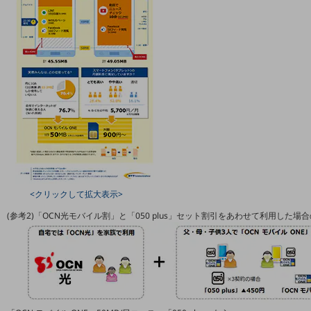
通信モジュール製品
衛星携帯電話
IOT完了済みメーカーブランド製品
料金
料金TOP
ドコモBiz データ無制限 ドコモ MAX ドコモ mini ドコモBiz かけ放題
ケータイプラン
5Gデータプラス
<クリックして拡大表示>
データプラス
(参考2)「OCN光モバイル割」と「050 plus」セット割引をあわせて利用した場
IoT向け回線料金
home5Gプラン
モバイルサービス
端末の一元管理