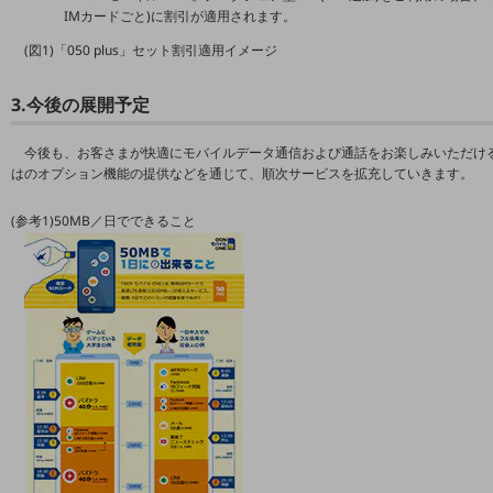
教育
IMカードごと)に割引が適用されます。
(図1)「050 plus」セット割引適用イメージ
モビリティ
製造・建設業
3.今後の展開予定
小売業
今後も、お客さまが快適にモバイルデータ通信および通話をお楽しみいただけるよ
キーワードで探す
はのオプション機能の提供などを通じて、順次サービスを拡充していきます。
モバイルTOP
法人向けスマホ・携帯に関する、
(参考1)50MB／日でできること
おすすめの機種、料金やサービスをご紹介
製品
製品TOP
ビジネス向けスマートフォン
タフネススマートフォン
データ通信製品
ドコモケータイ
5G対応ホームルーター