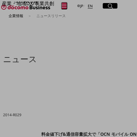
産業・地域DX/事業共創
サイト内検索
開く
日本語
English
メニュー
開く
JP
EN
OPEN HUB for Plural Futures
企業情報
ニュースリリース
自律・分散・協調型社会の実現を目指し、
フリーワードを入力して探す
「社会可能性」を探究・実装する事業共創エコシステムです。
OPEN HUB for Plural Futuresとは
イベント/ウェビナー
検索する
記事コンテンツ
プレイヤー(カタリスト/パートナー企業)
事例
ニュース
Smart World
フリーワードでNTTドコモビジネスの
取り組みを検索
産業・地域DXプラットフォーマーとして
企業と地域が持続成長する社会を目指します
Smart City
Smart Education
Smart Healthcare
Smart Industry
Smart Mobility
Smart Worksite
2014-R029
生成AI(Generative AI)
地域の取り組み
地域社会を支える皆さまと地域課題の解決や
料金値下げ&通信容量拡大で「OCN モバイル O