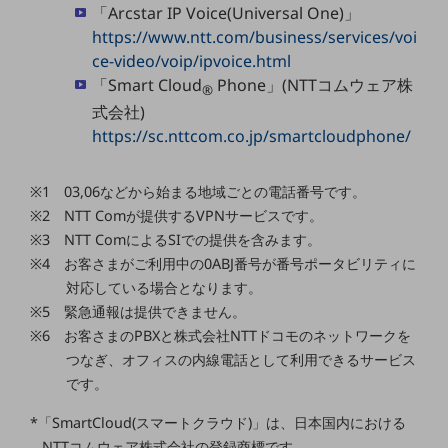
「Arcstar IP Voice(Universal One)」
通信モジュール製品
https://www.ntt.com/business/services/voi
ce-video/voip/ipvoice.html
衛星携帯電話
「Smart Cloud
Phone」(NTTコムウェア株
®
IOT完了済みメーカーブランド製品
式会社)
料金
https://sc.nttcom.co.jp/smartcloudphone/
料金TOP
ドコモBiz データ無制限 ドコモ MAX ドコモ mini ドコモBiz かけ放題
※1 03,06などから始まる地域ごとの電話番号です。
※2 NTT Comが提供するVPNサービスです。
ケータイプラン
※3 NTT ComによるSIでの提供を含みます。
5Gデータプラス
※4 お客さまがご利用中の0ABJ番号が番号ポータビリティに
対応している場合となります。
データプラス
※5 緊急通報は提供できません。
IoT向け回線料金
※6 お客さまのPBXと株式会社NTTドコモのネットワークを
つなぎ、オフィスの内線電話として利用できるサービス
home5Gプラン
です。
モバイルサービス
端末の一元管理
*「SmartCloud(スマートクラウド)」は、日本国内における
NTTコムウェア株式会社の登録商標です。