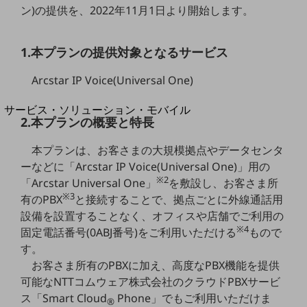
地域経済のさらなる活性化に取り組みます
ン)の提供を、2022年11月1日より開始します。
自治体・地域社会との共創
LGPF(Local Government Platform)
1.本プランの提供対象となるサービス
別ウィンドウで開きます
Arcstar IP Voice(Universal One)
サービス・ソリューション・モバイル
2.本プランの概要と特長
サービス・ソリューションTOP
DXに関する課題を解決する
本プランは、お客さまの大規模拠点やデータセンタ
サービス・ソリューションをご紹介
ーなどに「Arcstar IP Voice(Universal One)」用の
カテゴリーで探す
※2
「Arcstar Universal One」
を敷設し、お客さま所
カテゴリーで探すTOP
※3
有のPBX
と接続することで、拠点ごとに外線通話用
設備を設置することなく、オフィスや店舗でご利用の
ネットワーク・モバイル
※4
固定電話番号(0ABJ番号)をご利用いただける
もので
クラウド・データセンター
す。
お客さま所有のPBXに加え、高度なPBX機能を提供
電話・映像コミュニケーション
可能なNTTコムウェア株式会社のクラウドPBXサービ
セキュリティ
ス「Smart Cloud
Phone」でもご利用いただけま
®