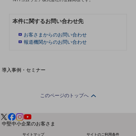
セキュリティ
運用保守・故障紛失サポート
本件に関するお問い合わせ先
回線・ネットワーク
お手続き
お客さまからのお問い合わせ
報道機関からのお問い合わせ
別ウィンドウで開きます
サービスをご利用中のお客さま
導入事例・セミナー
導入事例TOP
最新の導入事例や注目の導入事例をご紹介します
セミナー
このページのトップへ
開催・出展する各種セミナー、イベント情報をご紹介します
別ウィンドウで開きます
中堅中小企業のお客さま
NTTドコモビジネスウォッチ
サイトマップ
サイトのご利用条件