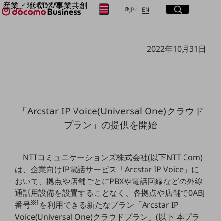
産業・地域DX/事業共創
サイト内検索
開く
日本語
English
メニュー
開く
JP
EN
OPEN HUB for Plural Futures
自律・分散・協調型社会の実現を目指し、
フリーワードを入力して探す
「社会可能性」を探究・実装する事業共創エコシステムです。
2022年10月31日
OPEN HUB for Plural Futuresとは
イベント/ウェビナー
検索する
記事コンテンツ
プレイヤー(カタリスト/パートナー企業)
事例
Smart World
フリーワードでNTTドコモビジネスの
「Arcstar IP Voice(Universal One)クラウド
取り組みを検索
産業・地域DXプラットフォーマーとして
プラン」の提供を開始
企業と地域が持続成長する社会を目指します
Smart City
Smart Education
Smart Healthcare
NTTコミュニケーションズ株式会社(以下NTT Com)
Smart Industry
は、企業向けIP電話サービス「Arcstar IP Voice」に
Smart Mobility
Smart Worksite
おいて、拠点や店舗ごとにPBXや電話回線などの外線
生成AI(Generative AI)
通話用設備を設置することなく、各拠点や店舗で0ABJ
地域の取り組み
※1
番号
を利用できる新たなプラン「Arcstar IP
地域社会を支える皆さまと地域課題の解決や
Voice(Universal One)クラウドプラン」(以下 本プラ