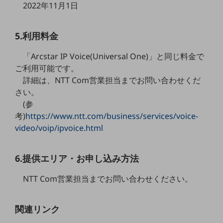
2022年11月1日
教育
モビリティ
5.利用料金
製造・建設業
「Arcstar IP Voice(Universal One)」と同じ料金で
小売業
ご利用可能です。
キーワードで探す
詳細は、NTT Com営業担当までお問い合わせくだ
モバイルTOP
さい。
法人向けスマホ・携帯に関する、
(参
おすすめの機種、料金やサービスをご紹介
考)
https://www.ntt.com/business/services/voice-
製品
video/voip/ipvoice.html
製品TOP
ビジネス向けスマートフォン
6.提供エリア・お申し込み方法
タフネススマートフォン
NTT Com営業担当までお問い合わせください。
データ通信製品
ドコモケータイ
関連リンク
5G対応ホームルーター