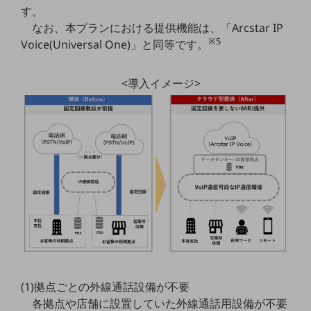
5G
す。
なお、本プランにおける提供機能は、「Arcstar IP
IoT
※5
Voice(Universal One)」と同等です。
AI
<導入イメージ>
データ利活用
運用管理
業務支援・マーケティング
災害対策・BCP
課題・ニーズで探す
課題・ニーズで探すTOP
コミュニケーション・情報共有
マーケティング
業務効率化
(1)拠点ごとの外線通話設備が不要
災害対策
各拠点や店舗に設置していた外線通話用設備が不要