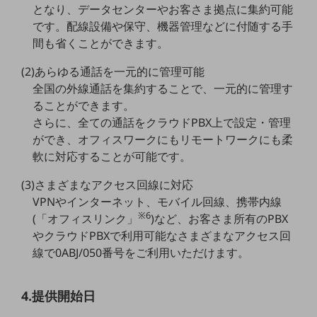
となり、データセンターやお客さま拠点に集約可能
職場環境整備
です。配線設備や保守、機器管理などに付随する手
地域共創・地方創生
間も省くことができます。
セキュリティ対策
(2)あらゆる通話を一元的に管理可能
全国の外線通話を集約することで、一元的に管理す
遠隔監視
ることができます。
顧客体験（CX）改善
さらに、全ての通話をクラウドPBX上で設定・管理
ができ、オフィスワークにもリモートワークにも柔
自動化・省電化
軟に対応することが可能です。
人材不足解消
業種・業態で探す
(3)さまざまなアクセス回線に対応
業種・業態で探すTOP
VPNやインターネット、モバイル回線、携帯内線
※6
(「オフィスリンク」
)など、お客さま所有のPBX
自治体
やクラウドPBXで利用可能なさまざまなアクセス回
一次産業
線で0ABJ/050番号をご利用いただけます。
医療・介護
4.提供開始日
観光