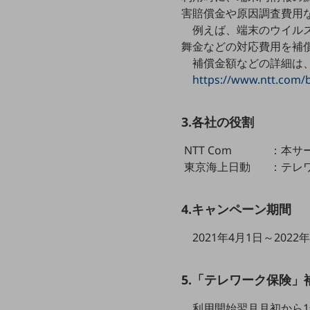
クラウド・データセンター
害賠償金や原因調査費用
電話・映像コミュニケーション
例えば、端末のウイル
舞金などの対応費用を補
セキュリティ
補償金額などの詳細は
https://www.ntt.com/b
5G
IoT
3.各社の役割
AI
NTT Com
：本サ
データ利活用
東京海上日動
：テレ
運用管理
業務支援・マーケティング
4.キャンペーン期間
災害対策・BCP
2021年4月1日～2022
課題・ニーズで探す
課題・ニーズで探すTOP
5.「テレワーク保険」
コミュニケーション・情報共有
利用開始翌月月初から