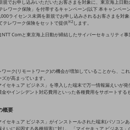
新規でお申し込みいただいたお客さまを対象に、東京海上日動火
テレワーク保険」を付帯するキャンペーン(以下 本キャンペー
,000ライセンス未満を新規でお申し込みされるお客さまを対
※2
にてテレワーク保険をセットで提供
します。
NTT Comと東京海上日動が締結したサイバーセキュリティ
レワーク(リモートワーク)の機会が増加していることから、こ
ーズが高まっています。
マイセキュア ビジネス」を導入した端末で万一情報漏えいが発
償金やインシデント対応費用といった各種費用をサポートする
の概要
イセキュア ビジネス」がインストールされた端末(パソコンあ
漏えいに起因する各種損害に対し、「マイセキュア ビジネス」