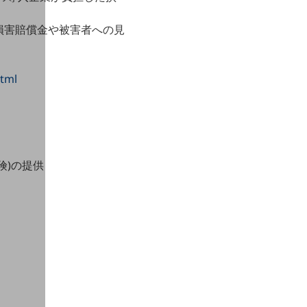
損害賠償金や被害者への見
html
険)の提供