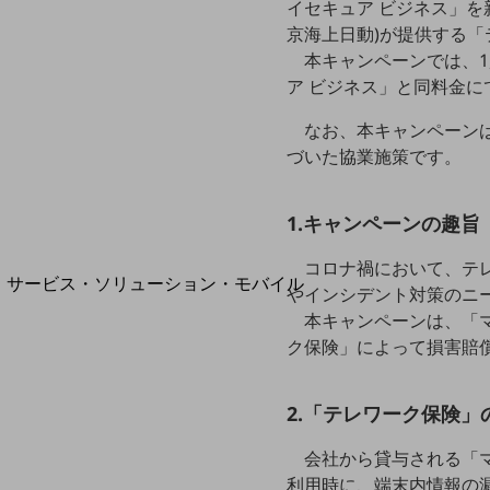
イセキュア ビジネス」を
地域経済のさらなる活性化に取り組みます
自治体・地域社会との共創
京海上日動)が提供する「
LGPF(Local Government Platform)
本キャンペーンでは、1
ア ビジネス」と同料金
なお、本キャンペーンは
づいた協業施策です。
別ウィンドウで開きます
1.キャンペーンの趣旨
コロナ禍において、テ
サービス・ソリューション・モバイル
やインシデント対策のニ
サービス・ソリューションTOP
本キャンペーンは、「
ク保険」によって損害賠
DXに関する課題を解決する
サービス・ソリューションをご紹介
カテゴリーで探す
2.「テレワーク保険」
カテゴリーで探すTOP
ネットワーク・モバイル
会社から貸与される「マ
利用時に、端末内情報の