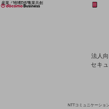
産業・地域DX/事業共創
メニュー
開く
OPEN HUB for Plural Futures
自律・分散・協調型社会の実現を目指し、
フリーワードを入力して探す
「社会可能性」を探究・実装する事業共創エコシステムです。
OPEN HUB for Plural Futuresとは
イベント/ウェビナー
記事コンテンツ
プレイヤー(カタリスト/パートナー企業)
事例
Smart World
フリーワードでNTTドコモビジネスの
法人
取り組みを検索
産業・地域DXプラットフォーマーとして
企業と地域が持続成長する社会を目指します
セキュ
Smart City
Smart Education
Smart Healthcare
Smart Industry
Smart Mobility
Smart Worksite
生成AI(Generative AI)
地域の取り組み
NTTコミュニケーショ
地域社会を支える皆さまと地域課題の解決や