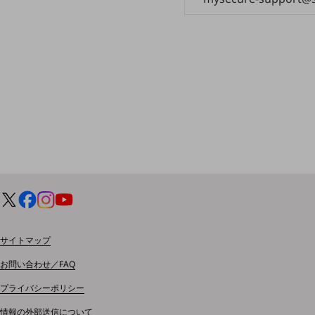
一次産業
医療・介護
観光
教育
モビリティ
製造・建設業
小売業
キーワードで探す
モバイルTOP
法人向けスマホ・携帯に関する、
おすすめの機種、料金やサービスをご紹介
製品
サイトマップ
製品TOP
お問い合わせ／FAQ
ビジネス向けスマートフォン
プライバシーポリシー
タフネススマートフォン
情報の外部送信について