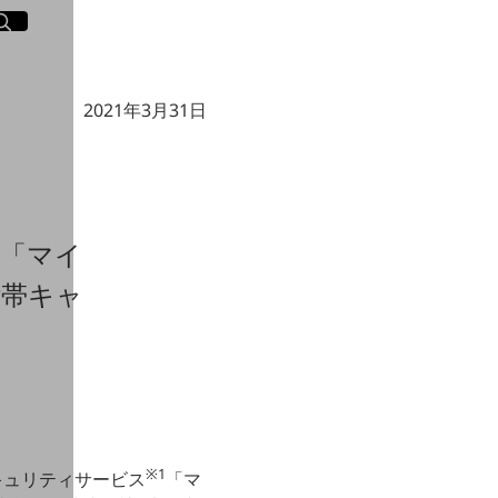
イト内検索
く
2021年3月31日
「マイ
付帯キャ
※1
セキュリティサービス
「マ