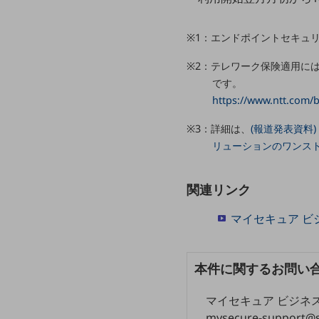
マーケティング
業務効率化
※1：エンドポイントセキュ
災害対策
※2：テレワーク保険適用に
職場環境整備
です。
https://www.ntt.com/b
地域共創・地方創生
※3：詳細は、
(報道発表資料
セキュリティ対策
リューションのワンストッ
遠隔監視
顧客体験（CX）改善
関連リンク
自動化・省電化
マイセキュア ビ
人材不足解消
業種・業態で探す
本件に関するお問い
業種・業態で探すTOP
自治体
マイセキュア ビジネ
mysecure-support@s