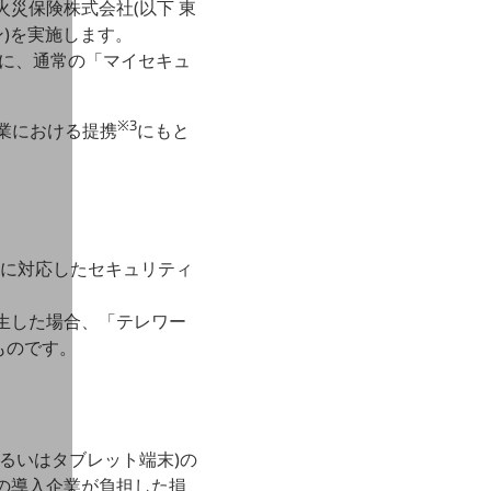
災保険株式会社(以下 東
ン)を実施します。
象に、通常の「マイセキュ
※3
事業における提携
にもと
れに対応したセキュリティ
生した場合、「テレワー
ものです。
るいはタブレット端末)の
の導入企業が負担した損