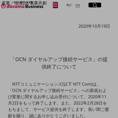
産業・地域DX/事業共創
サイト内検索
開く
日本語
English
メニュー
開く
JP
EN
OPEN HUB for Plural Futures
自律・分散・協調型社会の実現を目指し、
フリーワードを入力して探す
「社会可能性」を探究・実装する事業共創エコシステムです。
2020年10月19日
OPEN HUB for Plural Futuresとは
イベント/ウェビナー
検索する
記事コンテンツ
プレイヤー(カタリスト/パートナー企業)
事例
Smart World
フリーワードでNTTドコモビジネスの
「OCN ダイヤルアップ接続サービス」の提
取り組みを検索
産業・地域DXプラットフォーマーとして
供終了について
企業と地域が持続成長する社会を目指します
Smart City
Smart Education
Smart Healthcare
NTTコミュニケーションズ(以下 NTT Com)は、
Smart Industry
「OCN ダイヤルアップ接続サービス」への新規およ
Smart Mobility
Smart Worksite
び変更に関するお申し込み受付について、2020年11
生成AI(Generative AI)
月2日をもって終了します。また、2022年2月28日を
地域の取り組み
もちまして、サービス提供を終了します。長い間ご愛
地域社会を支える皆さまと地域課題の解決や
顧を賜り、誠にありがとうございました。