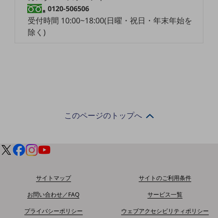
教育
0120-506506
受付時間 10:00~18:00(日曜・祝日・年末年始を
モビリティ
除く)
製造・建設業
小売業
キーワードで探す
モバイルTOP
法人向けスマホ・携帯に関する、
おすすめの機種、料金やサービスをご紹介
このページのトップへ
製品
製品TOP
ビジネス向けスマートフォン
タフネススマートフォン
サイトマップ
サイトのご利用条件
データ通信製品
お問い合わせ／FAQ
サービス一覧
ドコモケータイ
プライバシーポリシー
ウェブアクセシビリティポリシー
5G対応ホームルーター