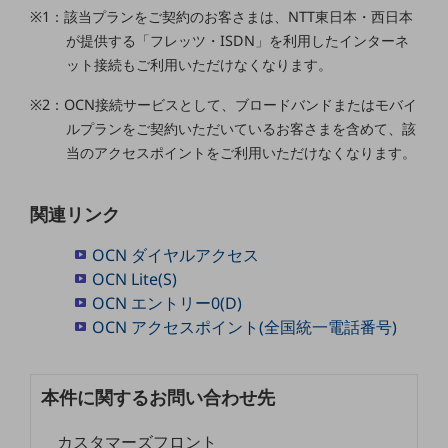
職場環境整備
※1：該当プランをご契約のお客さまは、NTT東日本・西日本
が提供する「フレッツ・ISDN」を利用したインターネ
地域共創・地方創生
ット接続もご利用いただけなくなります。
セキュリティ対策
※2：OCN接続サービスとして、ブロードバンドまたはモバイ
遠隔監視
ルプランをご契約いただいているお客さまを含めて、該
当のアクセスポイントをご利用いただけなくなります。
顧客体験（CX）改善
自動化・省電化
関連リンク
人材不足解消
OCN ダイヤルアクセス
業種・業態で探す
業種・業態で探すTOP
OCN Lite(S)
OCN エントリー0(D)
自治体
OCN アクセスポイント(全国統一電話番号)
一次産業
医療・介護
本件に関するお問い合わせ先
観光
カスタマーズフロント