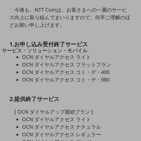
地域経済のさらなる活性化に取り組みます
自治体・地域社会との共創
今後も、NTT Comは、お客さまへの一層のサービ
LGPF(Local Government Platform)
ス向上に取り組んでまいりますので、何卒ご理解のほ
どお願い申し上げます。
別ウィンドウで開きます
1.お申し込み受付終了サービス
サービス・ソリューション・モバイル
OCN ダイヤルアクセス ライト
サービス・ソリューションTOP
OCN ダイヤルアクセス フラットプラン
DXに関する課題を解決する
OCN ダイヤルアクセス コミ・デ・400
サービス・ソリューションをご紹介
OCN ダイヤルアクセス コミ・デ・980
カテゴリーで探す
カテゴリーで探すTOP
2.提供終了サービス
ネットワーク・モバイル
クラウド・データセンター
[ OCN ダイヤルアップ接続プラン ]
OCN ダイヤルアクセス ライト
電話・映像コミュニケーション
OCN ダイヤルアクセス ナチュラル
セキュリティ
OCN ダイヤルアクセス レギュラー