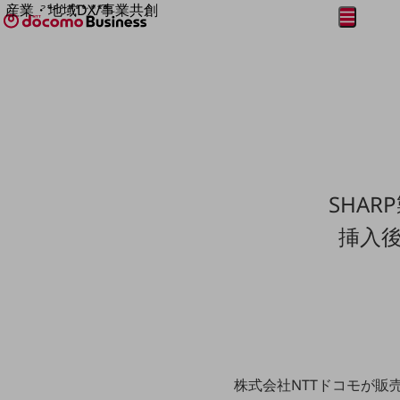
産業・地域DX/事業共創
メニュー
開く
OPEN HUB for Plural Futures
自律・分散・協調型社会の実現を目指し、
フリーワードを入力して探す
「社会可能性」を探究・実装する事業共創エコシステムです。
OPEN HUB for Plural Futuresとは
イベント/ウェビナー
記事コンテンツ
プレイヤー(カタリスト/パートナー企業)
事例
Smart World
フリーワードでNTTドコモビジネスの
SHA
取り組みを検索
産業・地域DXプラットフォーマーとして
企業と地域が持続成長する社会を目指します
挿入
Smart City
Smart Education
Smart Healthcare
Smart Industry
Smart Mobility
Smart Worksite
生成AI(Generative AI)
地域の取り組み
株式会社NTTドコモが販
地域社会を支える皆さまと地域課題の解決や