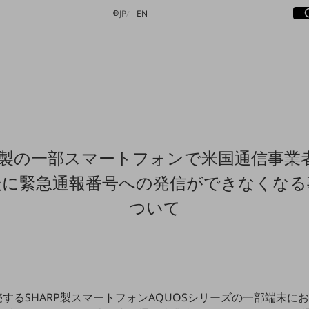
サ
開
日本語
English
JP
EN
検索する
RP製の一部スマートフォンで米国通信事業者
後に緊急通報番号への発信ができなくなる
ついて
売するSHARP製スマートフォンAQUOSシリーズの一部端末に