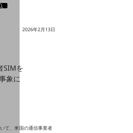
イト内検索
く
2026年2月13日
SIMを
事象に
おいて、米国の通信事業者