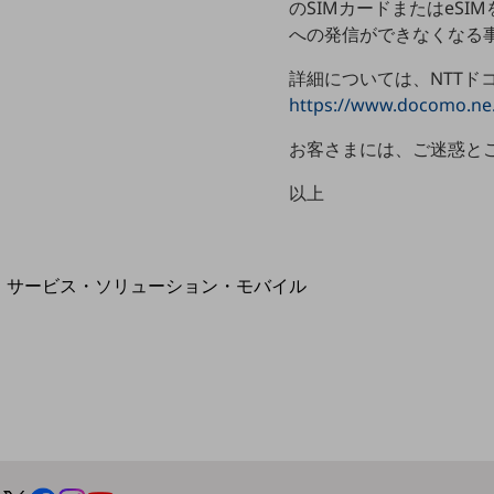
のSIMカードまたはeSI
地域経済のさらなる活性化に取り組みます
自治体・地域社会との共創
への発信ができなくなる
LGPF(Local Government Platform)
詳細については、NTTド
https://www.docomo.ne.
お客さまには、ご迷惑と
別ウィンドウで開きます
以上
サービス・ソリューション・モバイル
サービス・ソリューションTOP
DXに関する課題を解決する
サービス・ソリューションをご紹介
カテゴリーで探す
カテゴリーで探すTOP
ネットワーク・モバイル