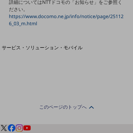
詳細についてはNTTドコモの「お知らせ」をご参照く
地域経済のさらなる活性化に取り組みます
自治体・地域社会との共創
ださい。
LGPF(Local Government Platform)
https://www.docomo.ne.jp/info/notice/page/25112
6_03_m.html
別ウィンドウで開きます
サービス・ソリューション・モバイル
サービス・ソリューションTOP
DXに関する課題を解決する
サービス・ソリューションをご紹介
カテゴリーで探す
カテゴリーで探すTOP
ネットワーク・モバイル
クラウド・データセンター
このページのトップへ
電話・映像コミュニケーション
セキュリティ