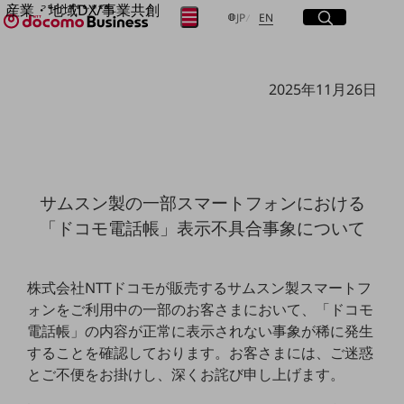
産業・地域DX/事業共創
サイト内検索
開く
日本語
English
メニュー
開く
JP
EN
OPEN HUB for Plural Futures
自律・分散・協調型社会の実現を目指し、
フリーワードを入力して探す
「社会可能性」を探究・実装する事業共創エコシステムです。
2025年11月26日
OPEN HUB for Plural Futuresとは
イベント/ウェビナー
検索する
記事コンテンツ
プレイヤー(カタリスト/パートナー企業)
事例
Smart World
フリーワードでNTTドコモビジネスの
サムスン製の一部スマートフォンにおける
取り組みを検索
産業・地域DXプラットフォーマーとして
「ドコモ電話帳」表示不具合事象について
企業と地域が持続成長する社会を目指します
Smart City
Smart Education
Smart Healthcare
株式会社NTTドコモが販売するサムスン製スマートフ
Smart Industry
ォンをご利用中の一部のお客さまにおいて、「ドコモ
Smart Mobility
Smart Worksite
電話帳」の内容が正常に表示されない事象が稀に発生
生成AI(Generative AI)
することを確認しております。お客さまには、ご迷惑
地域の取り組み
とご不便をお掛けし、深くお詫び申し上げます。
地域社会を支える皆さまと地域課題の解決や