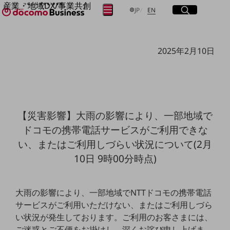
産業・地域DX/事業共創
サイト内検索
開く
日本語
English
メニュー
開く
JP
EN
OPEN HUB for Plural Futures
自律・分散・協調型社会の実現を目指し、
フリーワードを入力して探す
「社会可能性」を探究・実装する事業共創エコシステムです。
2025年2月10日
OPEN HUB for Plural Futuresとは
イベント/ウェビナー
検索する
記事コンテンツ
プレイヤー(カタリスト/パートナー企業)
事例
Smart World
フリーワードでNTTドコモビジネスの
【災害影響】大雨の影響により、一部地域で
取り組みを検索
産業・地域DXプラットフォーマーとして
ドコモの携帯電話サービスがご利用できな
企業と地域が持続成長する社会を目指します
Smart City
い、またはご利用しづらい状況について(2月
Smart Education
10日 9時00分時点)
Smart Healthcare
Smart Industry
Smart Mobility
Smart Worksite
大雨の影響により、一部地域でNTTドコモの携帯電話
生成AI(Generative AI)
サービスがご利用いただけない、またはご利用しづら
地域の取り組み
い状況が発生しております。ご利用のお客さまには、
地域社会を支える皆さまと地域課題の解決や
ご迷惑とご不便をお掛けし、深くお詫び申し上げま