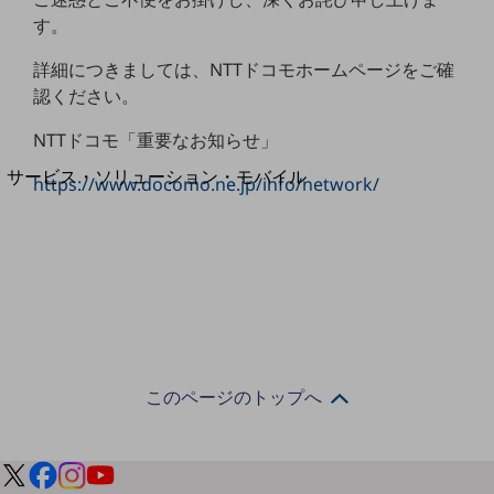
地域経済のさらなる活性化に取り組みます
す。
自治体・地域社会との共創
LGPF(Local Government Platform)
詳細につきましては、NTTドコモホームページをご確
認ください。
別ウィンドウで開きます
NTTドコモ「重要なお知らせ」
サービス・ソリューション・モバイル
https://www.docomo.ne.jp/info/network/
サービス・ソリューションTOP
DXに関する課題を解決する
サービス・ソリューションをご紹介
カテゴリーで探す
カテゴリーで探すTOP
ネットワーク・モバイル
クラウド・データセンター
このページのトップへ
電話・映像コミュニケーション
セキュリティ