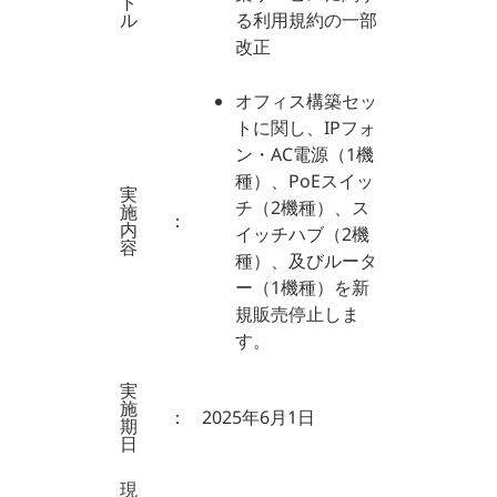
ト
ル
る利用規約の一部
改正
オフィス構築セッ
トに関し、IPフォ
ン・AC電源（1機
種）、PoEスイッ
実
チ（2機種）、ス
施
：
内
イッチハブ（2機
容
種）、及びルータ
ー（1機種）を新
規販売停止しま
す。
実
施
：
2025年6月1日
期
日
現