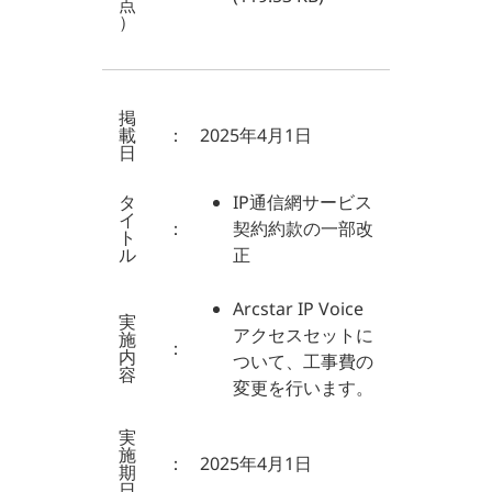
点
）
掲
載
：
2025年4月1日
日
タ
IP通信網サービス
イ
：
契約約款の一部改
ト
ル
正
Arcstar IP Voice
実
アクセスセットに
施
：
内
ついて、工事費の
容
変更を行います。
実
施
：
2025年4月1日
期
日