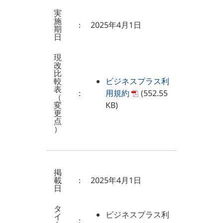
実
施
：
2025年4月1日
期
日
現
改
比
較
ビジネスプラス利
表
：
用規約
(552.55
（
変
KB)
更
点
）
掲
載
：
2025年4月1日
日
タ
ビジネスプラス利
イ
：