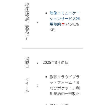
現
改
比
映像コミュニケー
較
ションサービス利
表
：
（
用規約
(464.76
変
KB)
更
点
）
掲
載
：
2025年3月31日
日
教育クラウドプラ
タ
ットフォーム「ま
イ
：
ト
なびポケット」利
ル
用規約の一部改正