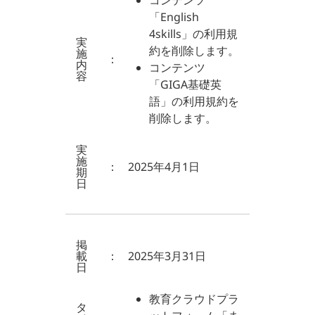
コンテンツ
「English
4skills」の利用規
実
約を削除します。
施
：
内
コンテンツ
容
「GIGA基礎英
語」の利用規約を
削除します。
実
施
：
2025年4月1日
期
日
掲
載
：
2025年3月31日
日
教育クラウドプラ
タ