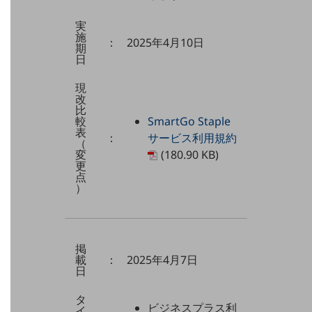
通信モジュール製品
実
施
：
2025年4月10日
期
衛星携帯電話
日
IOT完了済みメーカーブランド製品
現
料金
改
料金TOP
比
較
SmartGo Staple
ドコモBiz データ無制限 ドコモ MAX ドコモ mini ドコモBiz かけ放
表
：
サービス利用規約
題
（
変
(180.90 KB)
更
ケータイプラン
点
）
5Gデータプラス
データプラス
IoT向け回線料金
掲
載
：
2025年4月7日
日
home5Gプラン
モバイルサービス
タ
端末の一元管理
ビジネスプラス利
イ