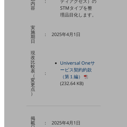
：
ティアクセス）の
内
ダイバーシティ
容
STMタイプを整
経営情報
理品目化します。
経営情報TOP
実
業績
施
：
2025年4月1日
期
決算公告
日
電子公告
現
改
基礎的電気通信役務損益明細表
比
Universal Oneサ
採用情報
較
ービス契約約款
表
採用情報TOP
：
（
（第１編）
変
新卒採用
(232.64 KB)
更
点
経験者採用
）
障がい者採用
人材育成制度
掲
広告・協賛
載
：
2025年4月1日
広告