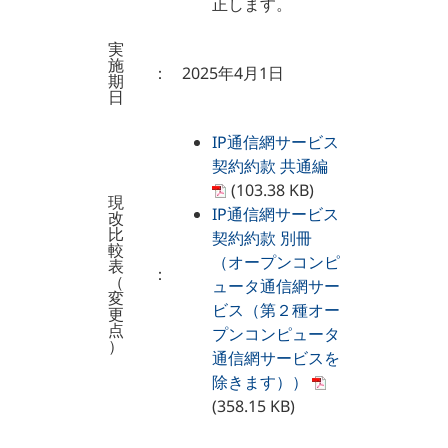
正します。
実
施
：
2025年4月1日
期
日
IP通信網サービス
契約約款 共通編
(103.38 KB)
現
IP通信網サービス
改
比
契約約款 別冊
較
（オープンコンピ
表
：
（
ュータ通信網サー
変
ビス（第２種オー
更
点
プンコンピュータ
）
通信網サービスを
除きます））
(358.15 KB)