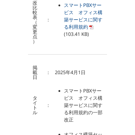
改
スマートPBXサー
比
較
ビス オフィス構
表
：
築サービスに関す
（
変
る利用規約
更
(103.41 KB)
点
）
掲
載
：
2025年4月1日
日
スマートPBXサー
タ
ビス オフィス構
イ
：
築サービスに関す
ト
ル
る利用規約の一部
改正
オフィス構築セッ