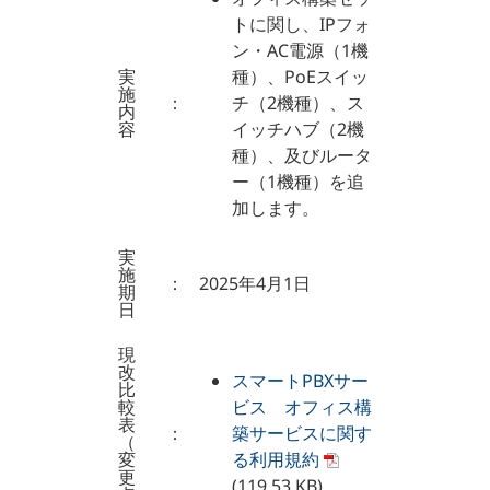
トに関し、IPフォ
ン・AC電源（1機
実
種）、PoEスイッ
施
：
チ（2機種）、ス
内
容
イッチハブ（2機
種）、及びルータ
ー（1機種）を追
加します。
実
施
：
2025年4月1日
期
日
現
改
スマートPBXサー
比
較
ビス オフィス構
表
：
築サービスに関す
（
変
る利用規約
更
(119.53 KB)