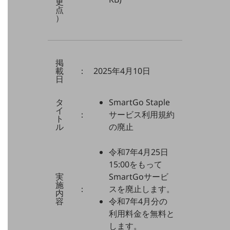
更
教育
点
）
モビリティ
製造・建設業
掲
小売業
載
：
2025年4月10日
キーワードで探す
日
モバイルTOP
法人向けスマホ・携帯に関する、
タ
SmartGo Staple
イ
おすすめの機種、料金やサービスをご紹介
：
サービス利用規約
ト
製品
ル
の廃止
製品TOP
ビジネス向けスマートフォン
令和7年4月25日
15:00をもって
タフネススマートフォン
実
SmartGoサービ
施
：
スを廃止します。
データ通信製品
内
容
令和7年4月分の
ドコモケータイ
利用料金を無料と
します。
5G対応ホームルーター