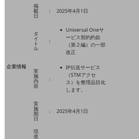
相談・申し込みができるバーチャルショップ
掲
法人向けモバイルトップ
載
：
2025年4月1日
はじめての方へ
日
サービス・商品を探す
新規会員登録/ログインはこちら
Universal Oneサ
100回線以上のお問い合わせ・お見積りはこちら
タ
ービス契約約款
イ
：
ト
（第２編）の一部
ル
改正
別ウィンドウで開きます
企業情報
IP伝送サービス
実
企業情報TOP
（STMアクセ
施
：
会社案内
内
ス）を整理品目化
容
会社案内TOP
します。
組織
実
施
沿革
：
2025年4月1日
期
日
社長からのご挨拶
現
事業拠点
改