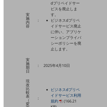
職場環境整備
dプリペイドサー
ビスを廃止しま
地域共創・地方創生
実
す。
施
：
ビジネスdプリペ
セキュリティ対策
内
容
イドサービス廃止
遠隔監視
に伴い、アプリケ
ーションプライバ
顧客体験（CX）改善
シーポリシーを廃
自動化・省電化
止します。
人材不足解消
実
業種・業態で探す
施
：
2025年4月10日
業種・業態で探すTOP
期
日
自治体
現
一次産業
改
比
ビジネスdプリペ
医療・介護
較
イドサービス利用
表
：
（
規約
(166.21
観光
変
KB)