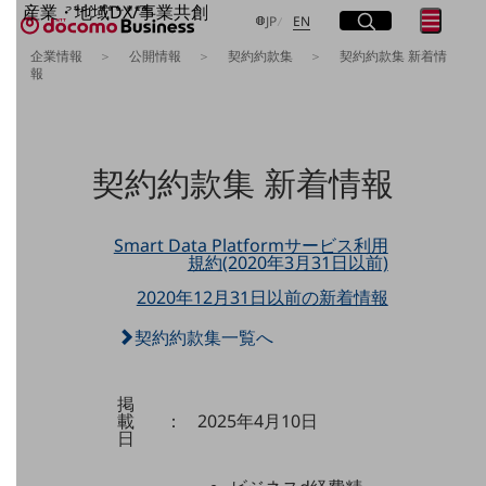
産業・地域DX/事業共創
サイト内検索
開く
メニュ
開く
日本語
English
JP
EN
OPEN HUB for Plural Futures
企業情報
公開情報
契約約款集
契約約款集 新着情
自律・分散・協調型社会の実現を目指し、
報
フリーワードを入力して探す
「社会可能性」を探究・実装する事業共創エコシステムです。
OPEN HUB for Plural Futuresとは
イベント/ウェビナー
検索する
記事コンテンツ
契約約款集 新着情報
プレイヤー(カタリスト/パートナー企業)
事例
Smart World
フリーワードでNTTドコモビジネスの
取り組みを検索
Smart Data Platformサービス利用
産業・地域DXプラットフォーマーとして
規約(2020年3月31日以前)
企業と地域が持続成長する社会を目指します
Smart City
2020年12月31日以前の新着情報
Smart Education
Smart Healthcare
契約約款集一覧へ
Smart Industry
Smart Mobility
Smart Worksite
掲
生成AI(Generative AI)
載
：
2025年4月10日
地域の取り組み
日
地域社会を支える皆さまと地域課題の解決や