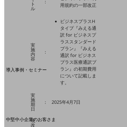
：
ト
用規約の一部改正
セキュリティ
ル
運用保守・故障紛失サポート
ビジネスプラスH
回線・ネットワーク
タイプ『みえる通
お手続き
訳 for ビジネスプ
ラススタンダード
実
プラン』『みえる
施
：
内
通訳 for ビジネス
容
プラス医療通訳プ
別ウィンドウで開きます
サービスをご利用中のお客さま
ラン』の初期費用
導入事例・セミナー
について記載しま
導入事例TOP
す。
最新の導入事例や注目の導入事例をご紹介します
セミナー
実
施
：
2025年4月7日
開催・出展する各種セミナー、イベント情報をご紹介します
期
日
別ウィンドウで開きます
中堅中小企業のお客さま
現
改
NTTドコモビジネスウォッチ