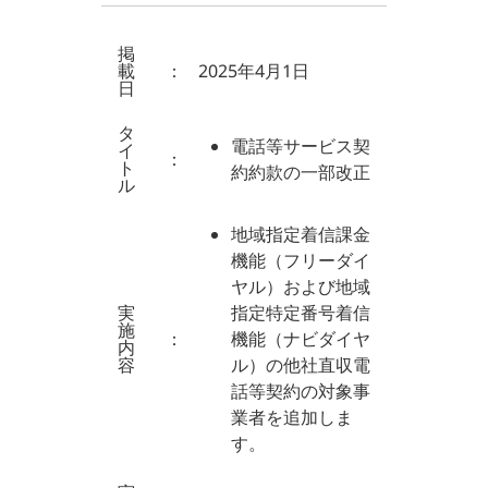
掲
載
：
2025年4月1日
日
タ
電話等サービス契
イ
：
ト
約約款の一部改正
ル
地域指定着信課金
機能（フリーダイ
ヤル）および地域
実
指定特定番号着信
施
：
機能（ナビダイヤ
内
容
ル）の他社直収電
話等契約の対象事
業者を追加しま
す。