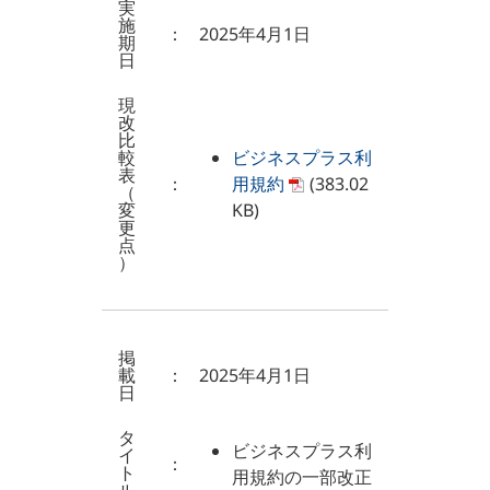
実
施
：
2025年4月1日
期
日
現
改
比
較
ビジネスプラス利
表
：
用規約
(383.02
（
変
KB)
更
点
）
掲
載
：
2025年4月1日
日
タ
ビジネスプラス利
イ
：
ト
用規約の一部改正