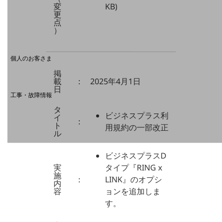
変
KB)
更
点
）
料金分析(ご利用料金管理サービス)
Web明細(My docomo)
個人のお客さま
NTTドコモ
掲
載
：
2025年4月1日
OCNなど
日
工事・故障情報
お客さまサポートサイト
タ
ビジネスプラス利
イ
：
SDPFナレッジセンター
ト
用規約の一部改正
ル
NTTドコモ 通信障害情報
ビジネスプラスD
実
タイプ『RING x
施
：
LINK』のオプシ
内
容
ョンを追加しま
す。