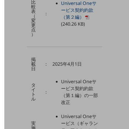
比
Universal Oneサ
グループ会社
較
ービス契約約款
表
：
（
会社案内パンフレット
（第２編）
変
ニュースルーム
(240.26 KB)
更
ニュースルームTOP
点
）
ニュースリリース
地域からの発表
掲
重要なお知らせ
載
：
2025年4月1日
日
お知らせ
社外からの評価実績
Universal Oneサ
タ
サステナビリティ
ービス契約約款
イ
：
サステナビリティTOP
ト
（第１編）の一部
ル
改正
NTTドコモビジネスグループのサステナビリティ
サステナビリティ基本方針
Universal Oneサ
実
ービス（ギャラン
サステナビリティレポート
施