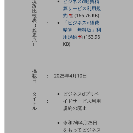
現
ビジネスd経費精
5G
改
算サービス利用規
比
IoT
較
約
(166.76 KB)
表
：
「ビジネスd経費
（
AI
変
精算 無料版」利
更
データ利活用
用規約
(153.96
点
）
KB)
運用管理
業務支援・マーケティング
災害対策・BCP
掲
課題・ニーズで探す
載
：
2025年4月10日
日
課題・ニーズで探すTOP
コミュニケーション・情報共有
タ
ビジネスdプリペ
イ
：
イドサービス利用
ト
マーケティング
ル
規約の廃止
業務効率化
令和7年4月25日
災害対策
をもってビジネス