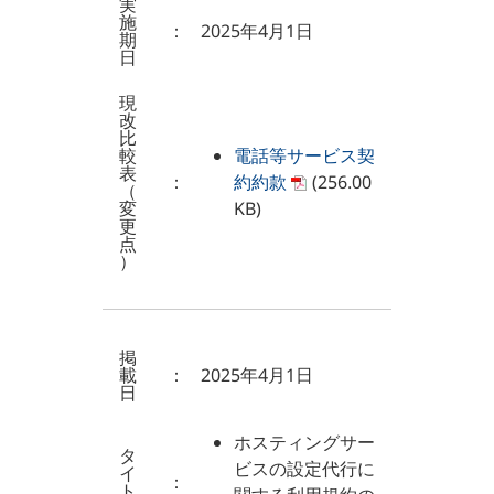
実
施
：
2025年4月1日
期
日
現
改
比
較
電話等サービス契
表
：
約約款
(256.00
（
変
KB)
更
点
）
掲
載
：
2025年4月1日
日
ホスティングサー
タ
ビスの設定代行に
イ
：
ト