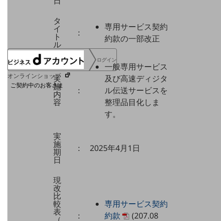
日
協賛
タ
NTTドコモグループ
専用サービス契約
イ
：
ト
約款の一部改正
ル
ログイン
一般専用サービス
オンラインショップ
実
及び高速ディジタ
施
ご契約中のお客さま
：
ル伝送サービスを
内
容
整理品目化しま
サービス別サポート情報
す。
実
施
：
2025年4月1日
期
日
ご契約中サービスの一元管理
現
改
比
較
専用サービス契約
Web明細(ビリングステーション)
表
：
約款
(207.08
（