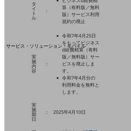
ビジネスd経費精
地域経済のさらなる活性化に取り組みます
タ
算（有料版／無料
自治体・地域社会との共創
イ
：
ト
LGPF(Local Government Platform)
版）サービス利用
ル
規約の廃止
別ウィンドウで開きます
令和7年4月25日
をもってビジネス
サービス・ソリューション・モバイル
d経費精算（有料
サービス・ソリューションTOP
実
版／無料版）サー
施
DXに関する課題を解決する
：
ビスを廃止しま
内
サービス・ソリューションをご紹介
容
す。
カテゴリーで探す
令和7年4月分の
カテゴリーで探すTOP
利用料金を無料と
ネットワーク・モバイル
します。
クラウド・データセンター
実
施
：
2025年4月10日
電話・映像コミュニケーション
期
日
セキュリティ