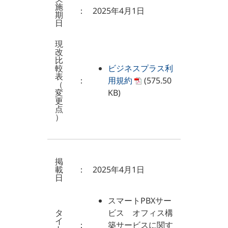
施
：
2025年4月1日
期
日
現
改
比
較
ビジネスプラス利
表
：
用規約
(575.50
（
変
KB)
更
点
）
掲
載
：
2025年4月1日
日
スマートPBXサー
タ
ビス オフィス構
イ
：
築サービスに関す