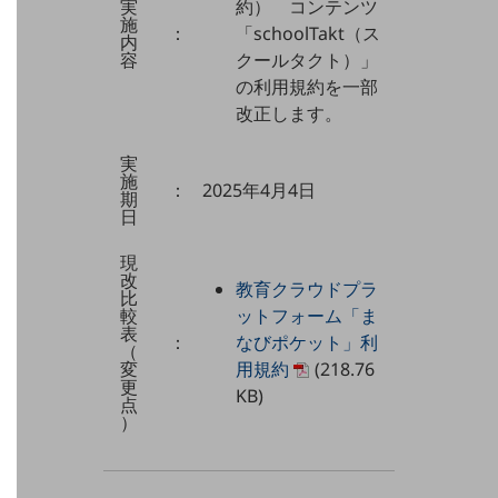
実
約） コンテンツ
施
セキュリティ
：
「schoolTakt（ス
内
容
クールタクト）」
その他のお悩みはこちら
の利用規約を一部
業界から見つける
改正します。
業界から見つけるTOP
製造業
実
施
：
2025年4月4日
小売・卸売業
期
日
運輸業
現
建設業
改
教育クラウドプラ
比
較
ットフォーム「ま
地域産業
表
：
なびポケット」利
（
その他の業界はこちら
変
用規約
(218.76
ゲーム感覚で見つける
更
KB)
ビジネスお悩み診断
点
）
NTTドコモビジネス
オンラインショップ
モバイル・ICTサービスをオンラインで