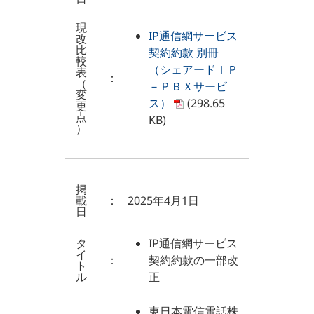
現
IP通信網サービス
改
比
契約約款 別冊
較
（シェアードＩＰ
表
：
（
－ＰＢＸサービ
変
ス）
(298.65
更
点
KB)
）
掲
載
：
2025年4月1日
日
タ
IP通信網サービス
イ
：
契約約款の一部改
ト
ル
正
東日本電信電話株