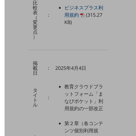
比
ビジネスお役立ち情報
較
ビジネスプラス利
表
：
用規約
(315.27
旬な話題やお役立ち資料などDXの課題を
（
変
KB)
解決するヒントをお届けする記事サイト
更
新着記事
点
お役立ち資料ダウンロード
）
トレンド記事特集
IT用語集
中堅中小企業向け
サービス・ソリューション
掲
載
：
2025年4月4日
課題やニーズに合ったサービスをご紹介し、
日
中堅中小企業のビジネスをサポート！
お悩みから見つける
教育クラウドプラ
お悩みから見つけるTOP
タ
ットフォーム「ま
イ
：
ネットワーク
ト
なびポケット」利
ル
用規約の一部改正
モバイル・音声
バックオフィス
第２章（各コンテ
ンツ個別利用規
リモート・ハイブリッドワーク