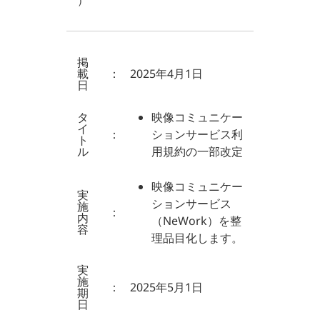
）
掲
載
：
2025年4月1日
日
タ
映像コミュニケー
イ
：
ションサービス利
ト
ル
用規約の一部改定
映像コミュニケー
実
ションサービス
施
：
内
（NeWork）を整
容
理品目化します。
実
施
：
2025年5月1日
期
日