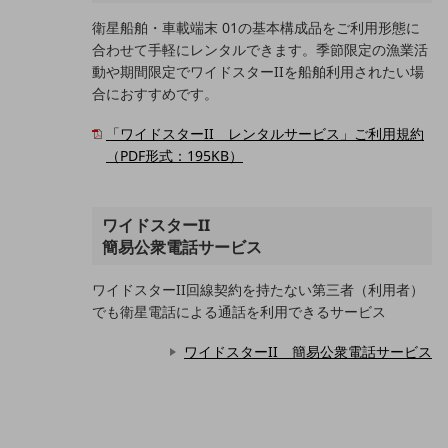
衛星船舶・車載端末 01の基本構成品をご利用形態に
電話・映像コミュニケーション
合わせて手軽にレンタルできます。季節限定の漁業活
セキュリティ
動や期間限定でワイドスターIIを船舶利用されたい場
合におすすめです。
5G
「ワイドスターII レンタルサービス」ご利用規約
IoT
（PDF形式：195KB）
AI
データ利活用
ワイドスターII
簡易公衆電話サービス
運用管理
ワイドスターII回線契約を持たない第三者（利用者）
業務支援・マーケティング
でも衛星電話による通話を利用できるサービス
災害対策・BCP
課題・ニーズで探す
ワイドスターII 簡易公衆電話サービス
課題・ニーズで探すTOP
コミュニケーション・情報共有
マーケティング