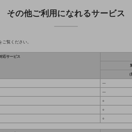
その他ご利用になれるサービス
をご覧ください。
I対応サービス
（
―
―
○
○
○