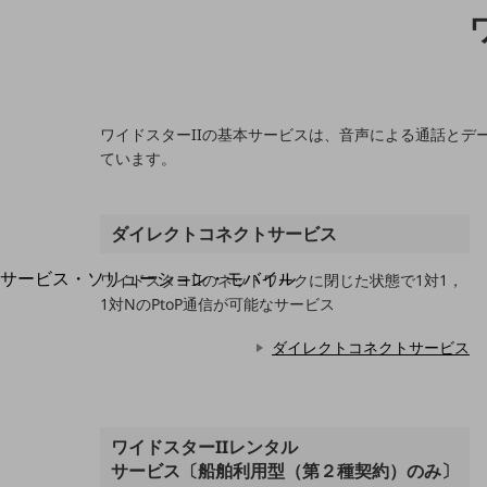
地域経済のさらなる活性化に取り組みます
自治体・地域社会との共創
LGPF(Local Government Platform)
ワイドスターIIの基本サービスは、音声による通話と
ています。
別ウィンドウで開きます
ダイレクトコネクトサービス
サービス・ソリューション・モバイル
ワイドスターIIのネットワークに閉じた状態で1対1，
サービス・ソリューションTOP
1対NのPtoP通信が可能なサービス
DXに関する課題を解決する
ダイレクトコネクトサービス
サービス・ソリューションをご紹介
カテゴリーで探す
カテゴリーで探すTOP
ネットワーク・モバイル
ワイドスターIIレンタル
サービス〔船舶利用型（第２種契約）のみ〕
クラウド・データセンター