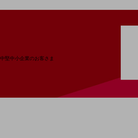
最新の導入事例や注目の導入事例をご紹介します
セミナー
開催・出展する各種セミナー、イベント情報をご紹介します
中堅中小企業のお客さま
NTTドコモビジネスウォッチ
ビジネスお役立ち情報
旬な話題やお役立ち資料などDXの課題を
解決するヒントをお届けする記事サイト
新着記事
お役立ち資料ダウンロード
トレンド記事特集
IT用語集
中堅中小企業向け
サービス・ソリューション
課題やニーズに合ったサービスをご紹介し、