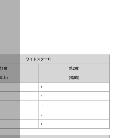
ワイドスターII
第1種
第2種
陸上）
（船舶）
○
○
○
○
○