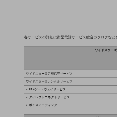
業務効率化
災害対策
職場環境整備
各サービスの詳細は衛星電話サービス総合カタログなど
地域共創・地方創生
セキュリティ対策
ワイドスターI
遠隔監視
顧客体験（CX）改善
ワイドスターII 定額保守サービス
自動化・省電化
ワイドスターII レンタルサービス
人材不足解消
FAXゲートウェイサービス
業種・業態で探す
業種・業態で探すTOP
ダイレクトコネクトサービス
ボイスミーティング
自治体
一次産業