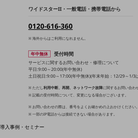
home5Gプラン
ワイドスターII・一般電話・携帯電話から
モバイルサービス
端末の一元管理
0120-616-360
セキュリティ
運用保守・故障紛失サポート
海外からはご利用になれません。
回線・ネットワーク
受付時間
年中無休
お手続き
サービスに関するお問い合わせ・修理について
平日:9:00～20:00(年中無休)
土日祝日:9:00～17:00(年中無休)(年末年始：12/29～
ただし
利用中断、再開、ネットワーク故障
に関するお問い合わせ
記載の受付時間について、変更になる場合がございます。
お問い合わせの際は、番号をよくお確かめの上おかけください
一部のIP電話からは接続できない場合があります。
別ウィンドウで開きます
サービスをご利用中のお客さま
導入事例・セミナー
導入事例TOP