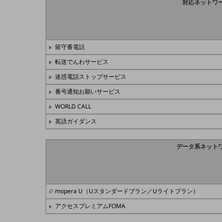
対応ネットワ
医療・介護
観光
留守番電話
教育
転送でんわサービス
モビリティ
迷惑電話ストップサービス
製造・建設業
番号通知お願いサービス
小売業
WORLD CALL
キーワードで探す
英語ガイダンス
モバイルTOP
法人向けスマホ・携帯に関する、
データ系ネット
おすすめの機種、料金やサービスをご紹介
製品
製品TOP
ビジネス向けスマートフォン
mopera U（Uスタンダードプラン／Uライトプラン）
アクセスプレミアムFOMA
タフネススマートフォン