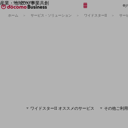
産業・地域DX/事業共創
メニュー
開く
J
OPEN HUB for Plural Futures
ホーム
サービス・ソリューション
ワイドスターII
サー
自律・分散・協調型社会の実現を目指し、
「社会可能性」を探究・実装する事業共創エコシステムです。
フリーワードを入力して探す
OPEN HUB for Plural Futuresとは
イベント/ウェビナー
記事コンテンツ
プレイヤー(カタリスト/パートナー企業)
事例
Smart World
フリーワードでNTTドコモビジネスの
取り組みを検索
産業・地域DXプラットフォーマーとして
企業と地域が持続成長する社会を目指します
Smart City
Smart Education
Smart Healthcare
Smart Industry
Smart Mobility
Smart Worksite
生成AI(Generative AI)
ワイドスターII オススメのサービス
その他ご利用
地域の取り組み
地域社会を支える皆さまと地域課題の解決や