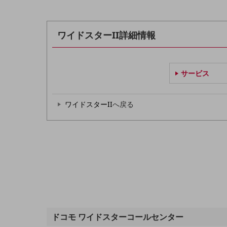
データ通信製品
ドコモケータイ
ワイドスターII詳細情報
5G対応ホームルーター
通信モジュール製品
サービス
衛星携帯電話
IOT完了済みメーカーブランド製品
ワイドスターII
へ戻る
料金
料金TOP
ドコモBiz データ無制限 ドコモ MAX ドコモ mini ドコモBiz かけ放題
ケータイプラン
5Gデータプラス
データプラス
IoT向け回線料金
ドコモ ワイドスターコールセンター