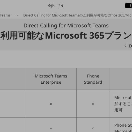
サ
開
日本語
English
JP
EN
t Teams
Direct Calling for Microsoft Teamsのご利用が可能なOffice 365/M
Direct Calling for Microsoft Teams
利用可能なMicrosoft 365プラン
検索する
D
Microsoft Teams
Phone
Enterprise
Standard
Microso
○
○
加することで、
用可
Phone S
－
○
Microso