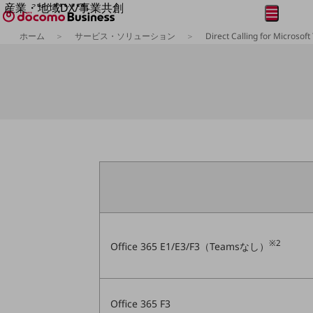
産業・地域DX/事業共創
メニュー
開く
OPEN HUB for Plural Futures
ホーム
サービス・ソリューション
Direct Calling for Microsof
自律・分散・協調型社会の実現を目指し、
フリーワードを入力して探す
「社会可能性」を探究・実装する事業共創エコシステムです。
OPEN HUB for Plural Futuresとは
イベント/ウェビナー
記事コンテンツ
プレイヤー(カタリスト/パートナー企業)
事例
Smart World
フリーワードでNTTドコモビジネスの
取り組みを検索
産業・地域DXプラットフォーマーとして
企業と地域が持続成長する社会を目指します
Smart City
Smart Education
Smart Healthcare
Smart Industry
Smart Mobility
※2
Office 365 E1/E3/F3（Teamsなし）
Smart Worksite
生成AI(Generative AI)
地域の取り組み
Office 365 F3
地域社会を支える皆さまと地域課題の解決や