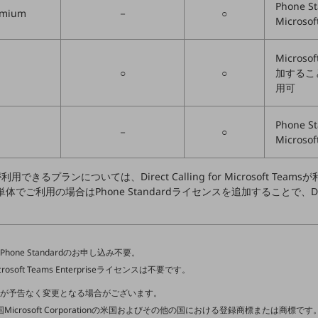
Phone S
remium
－
○
Microso
Microso
○
○
加することで、
用可
Phone S
－
○
Microso
用できるプランについては、Direct Calling for Microsoft Team
ンスを単体でご利用の場合はPhone Standardライセンスを追加することで、Direct 
Phone Standardのお申し込み不要。
oft Teams Enterpriseライセンスは不要です。
供内容が予告なく変更となる場合がございます。
 365は、米国Microsoft Corporationの米国およびその他の国における登録商標または商標です