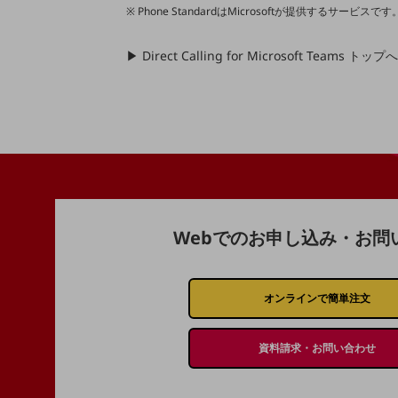
マーケティング
Phone StandardはMicrosoftが提供するサービスです
業務効率化
▶
Direct Calling for Microsoft Teams トッ
災害対策
職場環境整備
地域共創・地方創生
セキュリティ対策
遠隔監視
顧客体験（CX）改善
Webでのお申し込み・お問
自動化・省電化
人材不足解消
オンラインで簡単注文
業種・業態で探す
業種・業態で探すTOP
資料請求・お問い合わせ
自治体