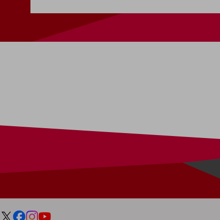
一次産業
医療・介護
観光
教育
モビリティ
製造・建設業
小売業
キーワードで探す
モバイルTOP
法人向けスマホ・携帯に関する、
おすすめの機種、料金やサービスをご紹介
製品
製品TOP
ビジネス向けスマートフォン
タフネススマートフォン