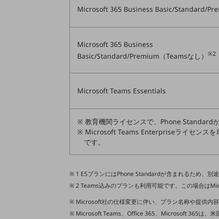
クラウド・データセンター
Microsoft 365 Business Basic/Standard/P
電話・映像コミュニケーション
セキュリティ
Microsoft 365 Business
※2
5G
Basic/Standard/Premium（Teamsなし）
IoT
Microsoft Teams Essentials
AI
データ利活用
※ 教育機関ライセンスで、Phone Standardが利
運用管理
※ Microsoft Teams Enterpriseライセ
です。
業務支援・マーケティング
災害対策・BCP
課題・ニーズで探す
1 E5プランにはPhone Standardが含まれるため、別途
課題・ニーズで探すTOP
2 Teams込みのプランも利用可能です。この場合はMicros
Microsoft社の仕様変更に伴い、プラン名称や提
コミュニケーション・情報共有
Microsoft Teams、Office 365、Microsoft