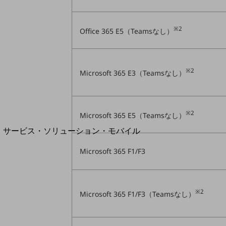
地域経済のさらなる活性化に取り組みます
自治体・地域社会との共創
LGPF(Local Government Platform)
※2
Office 365 E5（Teamsなし）
※2
Microsoft 365 E3（Teamsなし）
別ウィンドウで開きます
※2
Microsoft 365 E5（Teamsなし）
サービス・ソリューション・モバイル
サービス・ソリューションTOP
Microsoft 365 F1/F3
DXに関する課題を解決する
サービス・ソリューションをご紹介
カテゴリーで探す
カテゴリーで探すTOP
※2
Microsoft 365 F1/F3（Teamsなし）
ネットワーク・モバイル