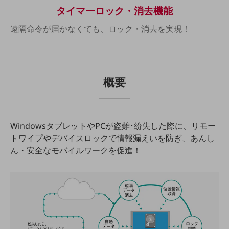
教育
タイマーロック・消去機能
モビリティ
遠隔命令が届かなくても、ロック・消去を実現！
製造・建設業
小売業
キーワードで探す
概要
モバイルTOP
法人向けスマホ・携帯に関する、
おすすめの機種、料金やサービスをご紹介
製品
WindowsタブレットやPCが盗難･紛失した際に、リモー
製品TOP
トワイプやデバイスロックで情報漏えいを防ぎ、あんし
ビジネス向けスマートフォン
ん・安全なモバイルワークを促進！
タフネススマートフォン
データ通信製品
ドコモケータイ
5G対応ホームルーター