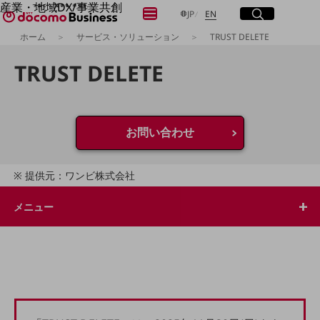
産業・地域DX/事業共創
メニュー
開く
サイト内検索
開く
日本語
English
JP
EN
OPEN HUB for Plural Futures
ホーム
サービス・ソリューション
TRUST DELETE
自律・分散・協調型社会の実現を目指し、
「社会可能性」を探究・実装する事業共創エコシステムです。
フリーワードを入力して探す
TRUST DELETE
OPEN HUB for Plural Futuresとは
イベント/ウェビナー
記事コンテンツ
検索する
プレイヤー(カタリスト/パートナー企業)
事例
お問い合わせ
Smart World
フリーワードでNTTドコモビジネスの
取り組みを検索
産業・地域DXプラットフォーマーとして
提供元：ワンビ株式会社
企業と地域が持続成長する社会を目指します
Smart City
Smart Education
メニュー
Smart Healthcare
Smart Industry
Smart Mobility
Smart Worksite
生成AI(Generative AI)
地域の取り組み
地域社会を支える皆さまと地域課題の解決や