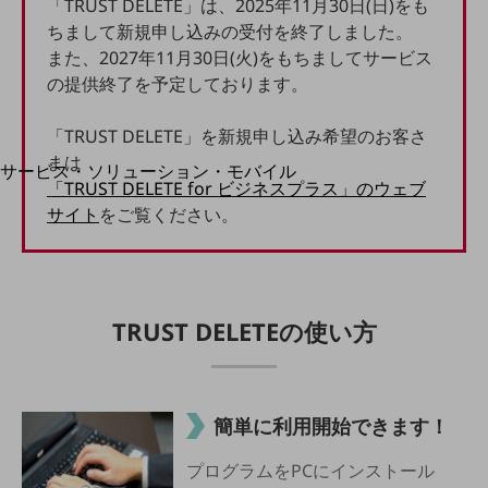
「TRUST DELETE」は、2025年11月30日(日)をも
地域経済のさらなる活性化に取り組みます
自治体・地域社会との共創
ちまして新規申し込みの受付を終了しました。
LGPF(Local Government Platform)
また、2027年11月30日(火)をもちましてサービス
の提供終了を予定しております。
別ウィンドウで開きます
「TRUST DELETE」を新規申し込み希望のお客さ
まは
サービス・ソリューション・モバイル
「TRUST DELETE for ビジネスプラス」のウェブ
サービス・ソリューションTOP
サイト
をご覧ください。
DXに関する課題を解決する
サービス・ソリューションをご紹介
カテゴリーで探す
カテゴリーで探すTOP
TRUST DELETEの使い方
ネットワーク・モバイル
クラウド・データセンター
電話・映像コミュニケーション
簡単に利用開始できます！
セキュリティ
プログラムをPCにインストール