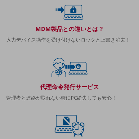
職場環境整備
地域共創・地方創生
セキュリティ対策
MDM製品との違いとは？
遠隔監視
入力デバイス操作を受け付けないロックと上書き消去！
顧客体験（CX）改善
自動化・省電化
人材不足解消
業種・業態で探す
業種・業態で探すTOP
代理命令発行サービス
自治体
管理者と連絡が取れない時にPC紛失しても安心！
一次産業
医療・介護
観光