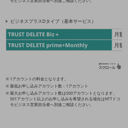
モビジネス営業担当者へ別途ご相談ください。
会社案内パンフレット
ニュースルーム
ニュースルームTOP
ビジネスプラスDタイプ（基本サービス）
ニュースリリース
TRUST DELETE Biz＋
月額6
地域からの発表
TRUST DELETE prime+Monthly
月額1
重要なお知らせ
お知らせ
社外からの評価実績
サステナビリティ
1アカウントの料金となります。
サステナビリティTOP
最低お申し込みアカウント数：1アカウント
NTTドコモビジネスグループのサステナビリティ
最大お申し込みアカウント数は500アカウントとなります。
501アカウント以上のお申し込みを希望される場合はNTTドコ
サステナビリティ基本方針
モビジネス営業担当者へ別途ご相談ください。
サステナビリティレポート
ダイバーシティ
経営情報