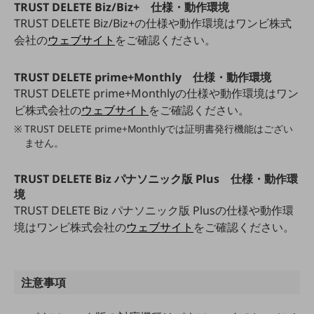
TRUST DELETE Biz/Biz+ 仕様・動作環境
旬な話題やお役立ち資料などDXの課題を
TRUST DELETE Biz/Biz+の仕様や動作環境はワンビ株式
解決するヒントをお届けする記事サイト
会社の
ウェブサイト
をご確認ください。
新着記事
お役立ち資料ダウンロード
トレンド記事特集
TRUST DELETE prime+Monthly 仕様・動作環境
IT用語集
TRUST DELETE prime+Monthlyの仕様や動作環境はワン
中堅中小企業向け
ビ株式会社の
ウェブサイト
をご確認ください。
サービス・ソリューション
TRUST DELETE prime+Monthlyでは証明書発行機能はござい
課題やニーズに合ったサービスをご紹介し、
ません。
中堅中小企業のビジネスをサポート！
お悩みから見つける
お悩みから見つけるTOP
TRUST DELETE Biz パナソニック版 Plus 仕様・動作環
境
ネットワーク
TRUST DELETE Biz パナソニック版 Plusの仕様や動作環
境はワンビ株式会社の
ウェブサイト
をご確認ください。
モバイル・音声
バックオフィス
リモート・ハイブリッドワーク
注意事項
セキュリティ