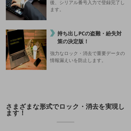
後、シリアル番号入力で登録完了し
5G
ます。
IoT
AI
持ち出しPCの盗難・紛失対
データ利活用
策の決定版！
運用管理
強力なロック・消去で重要データの
業務支援・マーケティング
情報漏えいを防止します。
災害対策・BCP
課題・ニーズで探す
課題・ニーズで探すTOP
コミュニケーション・情報共有
マーケティング
さまざまな形式でロック・消去を実現し
ます！
業務効率化
災害対策