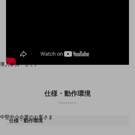
運用保守・故障紛失サポート
回線・ネットワーク
お手続き
別ウィンドウで開きます
サービスをご利用中のお客さま
導入事例・セミナー
導入事例TOP
最新の導入事例や注目の導入事例をご紹介します
セミナー
仕様・動作環境
開催・出展する各種セミナー、イベント情報をご紹介します
別ウィンドウで開きます
中堅中小企業のお客さま
仕様・動作環境
NTTドコモビジネスウォッチ
ビジネスお役立ち情報