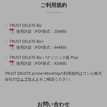
ご利用規約
経営情報TOP
業績
決算公告
TRUST DELETE Biz
電子公告
使用許諾（PDF形式：256KB）
基礎的電気通信役務損益明細表
TRUST DELETE Biz+
採用情報
使用許諾（PDF形式：444KB）
採用情報TOP
TRUST DELETE Biz パナソニック版 Plus
新卒採用
使用許諾（PDF形式：920KB）
経験者採用
TRUST DELETE prime+Monthlyの利用規約はワンビ株式
障がい者採用
会社の
ウェブサイト
をご確認ください。
人材育成制度
広告・協賛
広告
協賛
お問い合わせ
NTTドコモグループ