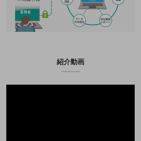
通信モジュール製品
衛星携帯電話
IOT完了済みメーカーブランド製品
料金
料金TOP
ドコモBiz データ無制限 ドコモ MAX ドコモ mini ドコモBiz かけ放題
紹介動画
ケータイプラン
5Gデータプラス
データプラス
IoT向け回線料金
home5Gプラン
モバイルサービス
端末の一元管理
セキュリティ