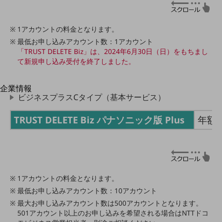
はじめての方へ
サービス・商品を探す
新規会員登録/ログインはこちら
1アカウントの料金となります。
100回線以上のお問い合わせ・お見積りはこちら
最低お申し込みアカウント数：1アカウント
「TRUST DELETE Biz」は、2024年6月30日（日）をもちまし
て新規申し込み受付を終了しました。
別ウィンドウで開きます
企業情報
ビジネスプラスCタイプ（基本サービス）
企業情報TOP
会社案内
TRUST DELETE Biz パナソニック版 Plus
年額1
会社案内TOP
組織
沿革
社長からのご挨拶
1アカウントの料金となります。
最低お申し込みアカウント数：10アカウント
事業拠点
最大お申し込みアカウント数は500アカウントとなります。
グループ会社
501アカウント以上のお申し込みを希望される場合はNTTドコ