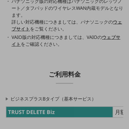
パナソニック版の対応機種はパナソニックのレッツノ
その他のお悩みはこちら
ート／タフパッドのワイヤレスWAN内蔵モデルとなり
業界から見つける
ます。
業界から見つけるTOP
詳しい対応機種につきましては、パナソニックの
ウェ
ブサイト
をご覧ください。
製造業
VAIO版の対応機種につきましては、VAIOの
ウェブサ
小売・卸売業
イト
をご確認ください。
運輸業
建設業
地域産業
ご利用料金
その他の業界はこちら
ゲーム感覚で見つける
ビジネスお悩み診断
ビジネスプラスBタイプ（基本サービス）
NTTドコモビジネス
オンラインショップ
TRUST DELETE Biz
月額5
モバイル・ICTサービスをオンラインで
相談・申し込みができるバーチャルショップ
法人向けモバイルトップ