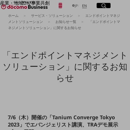
産業・地域DX/事業共創
日本語
English
メニュー
開く
サイト内検索
開く
JP
EN
OPEN HUB for Plural Futures
ホーム
サービス・ソリューション
エンドポイントマネジ
自律・分散・協調型社会の実現を目指し、
メントソリューション
お知らせ一覧
「エンドポイントマ
「社会可能性」を探究・実装する事業共創エコシステムです。
フリーワードを入力して探す
ネジメントソリューション」に関するお知らせ
OPEN HUB for Plural Futuresとは
イベント/ウェビナー
記事コンテンツ
検索する
プレイヤー(カタリスト/パートナー企業)
事例
「エンドポイントマネジメント
Smart World
フリーワードでNTTドコモビジネスの
ソリューション」に関するお知
取り組みを検索
産業・地域DXプラットフォーマーとして
企業と地域が持続成長する社会を目指します
らせ
Smart City
Smart Education
Smart Healthcare
Smart Industry
Smart Mobility
Smart Worksite
生成AI(Generative AI)
地域の取り組み
7/6（木）開催の「Tanium Converge Tokyo
2023」でエバンジェリスト講演、TRAデモ展示
地域社会を支える皆さまと地域課題の解決や