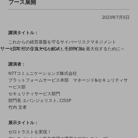
ブース展開
地域経済のさらなる活性化に取り組みます
自治体・地域社会との共創
LGPF(Local Government Platform)
2023年7月5日
別ウィンドウで開きます
講演タイトル：
これからの経営基盤を守るサイバーリスクマネジメント
サービス・ソリューション・モバイル
～新常態の企業文化を醸成し、競争力を最大化するために～
サービス・ソリューションTOP
講演者：
DXに関する課題を解決する
サービス・ソリューションをご紹介
NTTコミュニケーションズ株式会社
カテゴリーで探す
プラットフォームサービス本部 マネージド&セキュリティサ
カテゴリーで探すTOP
ービス部
セキュリティサービス部門
ネットワーク・モバイル
部門長 エバンジェリスト, CISSP
クラウド・データセンター
竹内 文孝
電話・映像コミュニケーション
展示タイトル：
セキュリティ
ゼロトラストを実現！