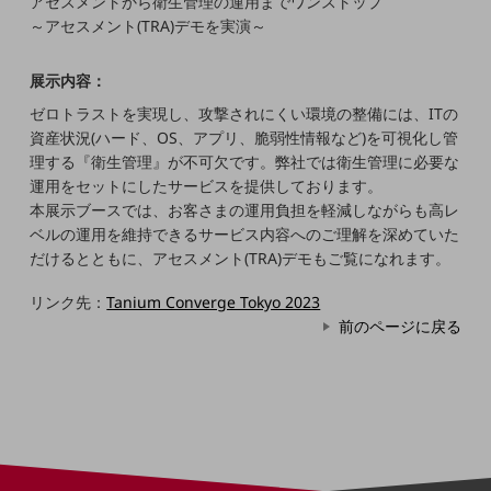
アセスメントから衛生管理の運用までワンストップ
5G
～アセスメント(TRA)デモを実演～
IoT
展示内容：
AI
ゼロトラストを実現し、攻撃されにくい環境の整備には、ITの
データ利活用
資産状況(ハード、OS、アプリ、脆弱性情報など)を可視化し管
理する『衛生管理』が不可欠です。弊社では衛生管理に必要な
運用管理
運用をセットにしたサービスを提供しております。
本展示ブースでは、お客さまの運用負担を軽減しながらも高レ
業務支援・マーケティング
ベルの運用を維持できるサービス内容へのご理解を深めていた
災害対策・BCP
だけるとともに、アセスメント(TRA)デモもご覧になれます。
課題・ニーズで探す
課題・ニーズで探すTOP
リンク先：
Tanium Converge Tokyo 2023
前のページに戻る
コミュニケーション・情報共有
マーケティング
業務効率化
災害対策