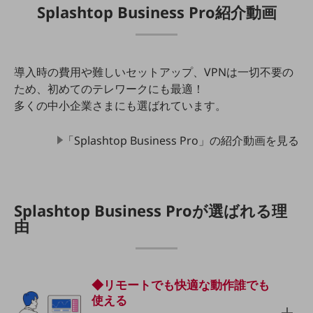
Splashtop Business Pro紹介動画
通信モジュール製品
衛星携帯電話
IOT完了済みメーカーブランド製品
導入時の費用や難しいセットアップ、VPNは一切不要の
料金
ため、初めてのテレワークにも最適！
料金TOP
多くの中小企業さまにも選ばれています。
ドコモBiz データ無制限 ドコモ MAX ドコモ mini ドコモBiz かけ放題
「Splashtop Business Pro」の紹介動画を見る
ケータイプラン
5Gデータプラス
データプラス
Splashtop Business Proが選ばれる理
由
IoT向け回線料金
home5Gプラン
モバイルサービス
端末の一元管理
◆リモートでも快適な動作誰でも
使える
セキュリティ