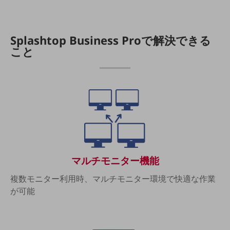
5G
IoT
Splashtop Business Proで解決できる
AI
こと
データ利活用
運用管理
業務支援・マーケティング
災害対策・BCP
課題・ニーズで探す
課題・ニーズで探すTOP
コミュニケーション・情報共有
マルチモニター機能
マーケティング
複数モニター利用時、マルチモニター環境で快適な作業
が可能
業務効率化
災害対策