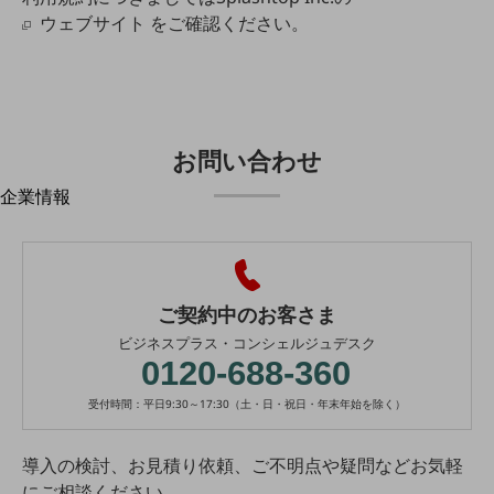
はじめての方へ
ウェブサイト
をご確認ください。
サービス・商品を探す
新規会員登録/ログインはこちら
100回線以上のお問い合わせ・お見積りはこちら
お問い合わせ
別ウィンドウで開きます
企業情報
企業情報TOP
会社案内
会社案内TOP
組織
ご契約中のお客さま
ビジネスプラス・コンシェルジュデスク
沿革
0120-688-360
社長からのご挨拶
受付時間：平日9:30～17:30（土・日・祝日・年末年始を除く）
事業拠点
導入の検討、お見積り依頼、ご不明点や疑問などお気軽
グループ会社
にご相談ください。