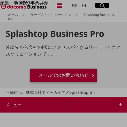
産業・地域DX/事業共創
メニュー
開く
サイト内検索
開く
日本語
English
JP
EN
OPEN HUB for Plural Futures
ホーム
サービス・ソリューション
Splashtop Business
自律・分散・協調型社会の実現を目指し、
Pro
「社会可能性」を探究・実装する事業共創エコシステムです。
フリーワードを入力して探す
OPEN HUB for Plural Futuresとは
Splashtop Business Pro
イベント/ウェビナー
記事コンテンツ
検索する
プレイヤー(カタリスト/パートナー企業)
外出先から会社のPCにアクセスができるリモートアクセ
事例
スソリューションです。
Smart World
フリーワードでNTTドコモビジネスの
取り組みを検索
産業・地域DXプラットフォーマーとして
企業と地域が持続成長する社会を目指します
メールでのお問い合わせ
Smart City
Smart Education
Smart Healthcare
Smart Industry
提供元：株式会社ティーガイア／Splashtop Inc.
Smart Mobility
Smart Worksite
メニュー
生成AI(Generative AI)
地域の取り組み
地域社会を支える皆さまと地域課題の解決や