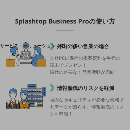
地域経済のさらなる活性化に取り組みます
自治体・地域社会との共創
LGPF(Local Government Platform)
Splashtop Business Proの使い方
別ウィンドウで開きます
サービス・ソリューション・モバイル
外出の多い営業の場合
サービス・ソリューションTOP
会社PCに保存の提案資料を手元の
DXに関する課題を解決する
端末でプレゼン！
サービス・ソリューションをご紹介
帰社の必要なく営業活動が完結！
カテゴリーで探す
カテゴリーで探すTOP
情報漏洩のリスクを軽減
ネットワーク・モバイル
強固なセキュリティが必要な業務で
クラウド・データセンター
もデータが残らず、情報漏洩のリス
電話・映像コミュニケーション
クを軽減！
セキュリティ