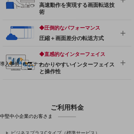
高速動作を実現する画面転送技
運用保守・故障紛失サポート
術
回線・ネットワーク
お手続き
◆圧倒的なパフォーマンス
圧縮＋画面差分の転送方式
◆直感的なインターフェイス
別ウィンドウで開きます
サービスをご利用中のお客さま
導入事例・セミナー
わかりやすいインターフェイス
導入事例TOP
と操作性
最新の導入事例や注目の導入事例をご紹介します
セミナー
開催・出展する各種セミナー、イベント情報をご紹介します
ご利用料金
別ウィンドウで開きます
中堅中小企業のお客さま
NTTドコモビジネスウォッチ
ビジネスお役立ち情報
ビジネスプラスCタイプ（標準サービス）