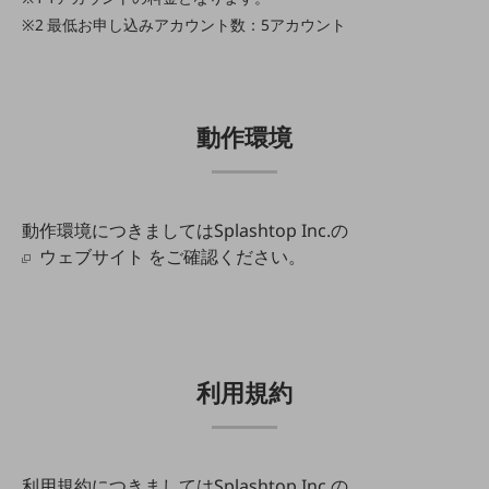
最低お申し込みアカウント数：5アカウント
その他のお悩みはこちら
業界から見つける
業界から見つけるTOP
製造業
動作環境
小売・卸売業
運輸業
動作環境につきましてはSplashtop Inc.の
建設業
ウェブサイト
をご確認ください。
地域産業
その他の業界はこちら
ゲーム感覚で見つける
ビジネスお悩み診断
NTTドコモビジネス
利用規約
オンラインショップ
モバイル・ICTサービスをオンラインで
相談・申し込みができるバーチャルショップ
法人向けモバイルトップ
利用規約につきましてはSplashtop Inc.の