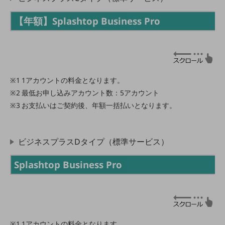
旬な話題やお役立ち資料などDXの課題を
【年額】Splashtop Business Pro
解決するヒントをお届けする記事サイト
新着記事
お役立ち資料ダウンロード
トレンド記事特集
IT用語集
中堅中小企業向け
サービス・ソリューション
1アカウントの料金となります。
最低お申し込みアカウント数：5アカウント
課題やニーズに合ったサービスをご紹介し、
お支払いはご契約後、年額一括払いとなります。
中堅中小企業のビジネスをサポート！
お悩みから見つける
お悩みから見つけるTOP
ビジネスプラスDタイプ（標準サービス）
ネットワーク
モバイル・音声
Splashtop Business Pro
バックオフィス
リモート・ハイブリッドワーク
セキュリティ
1アカウントの料金となります。