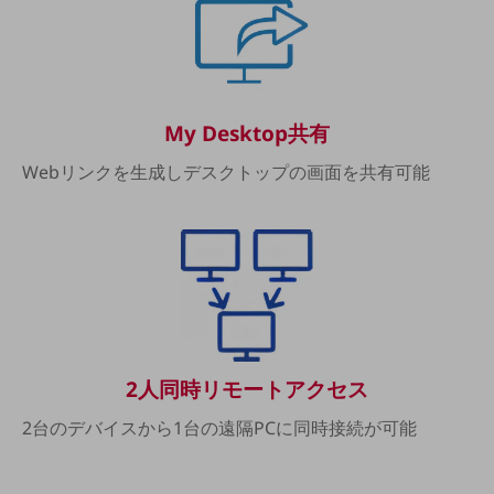
職場環境整備
地域共創・地方創生
セキュリティ対策
遠隔監視
My Desktop共有
顧客体験（CX）改善
Webリンクを生成しデスクトップの画面を共有可能
自動化・省電化
人材不足解消
業種・業態で探す
業種・業態で探すTOP
自治体
一次産業
2人同時リモートアクセス
医療・介護
2台のデバイスから1台の遠隔PCに同時接続が可能
観光