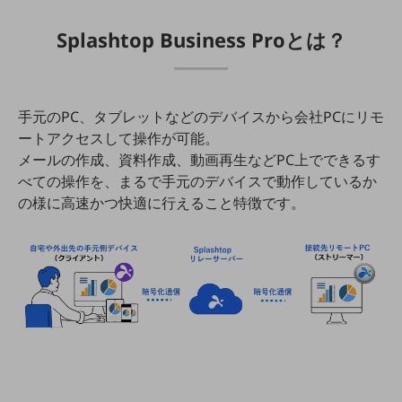
教育
Splashtop Business Proとは？
モビリティ
製造・建設業
小売業
⼿元のPC、タブレットなどのデバイスから会社PCにリモ
キーワードで探す
ートアクセスして操作が可能。
モバイルTOP
メールの作成、資料作成、動画再⽣などPC上でできるす
法人向けスマホ・携帯に関する、
べての操作を、まるで⼿元のデバイスで動作しているか
おすすめの機種、料金やサービスをご紹介
の様に⾼速かつ快適に⾏えること特徴です。
製品
製品TOP
ビジネス向けスマートフォン
タフネススマートフォン
データ通信製品
ドコモケータイ
5G対応ホームルーター