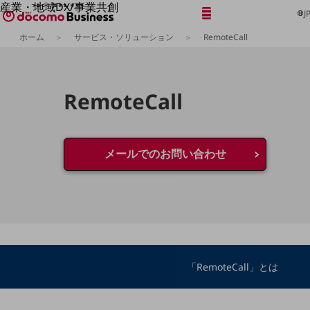
産業・地域DX/事業共創
メニュー
開く
J
OPEN HUB for Plural Futures
ホーム
サービス・ソリューション
RemoteCall
自律・分散・協調型社会の実現を目指し、
「社会可能性」を探究・実装する事業共創エコシステムです。
フリーワードを入力して探す
OPEN HUB for Plural Futuresとは
イベント/ウェビナー
RemoteCall
記事コンテンツ
プレイヤー(カタリスト/パートナー企業)
事例
Smart World
フリーワードでNTTドコモビジネスの
取り組みを検索
メールでのお問い合わせ
産業・地域DXプラットフォーマーとして
企業と地域が持続成長する社会を目指します
Smart City
Smart Education
Smart Healthcare
Smart Industry
Smart Mobility
Smart Worksite
生成AI(Generative AI)
「RemoteCall」とは
地域の取り組み
地域社会を支える皆さまと地域課題の解決や