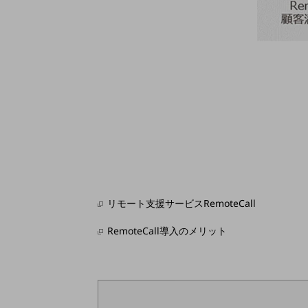
データ通信製品
ドコモケータイ
5G対応ホームルーター
通信モジュール製品
衛星携帯電話
IOT完了済みメーカーブランド製品
料金
料金TOP
ドコモBiz データ無制限 ドコモ MAX ドコモ mini ドコモBiz かけ放題
リモート支援サービスRemoteCall
ケータイプラン
RemoteCall導入のメリット
5Gデータプラス
データプラス
IoT向け回線料金