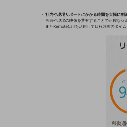
医療・介護
社内や現場サポートにかかる時間を大幅に削
観光
画面や現場の映像を共有することで正確な状
またRemoteCallを活用して日程調整の
教育
モビリティ
製造・建設業
小売業
キーワードで探す
モバイルTOP
法人向けスマホ・携帯に関する、
おすすめの機種、料金やサービスをご紹介
製品
製品TOP
ビジネス向けスマートフォン
タフネススマートフォン