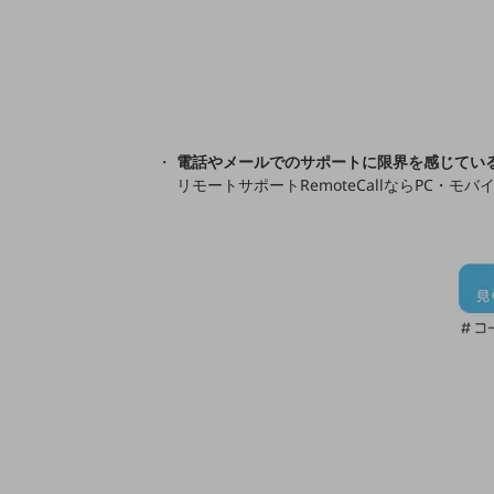
業務効率化
災害対策
職場環境整備
地域共創・地方創生
電話やメールでのサポートに限界を感じてい
リモートサポートRemoteCallならPC・
セキュリティ対策
遠隔監視
顧客体験（CX）改善
自動化・省電化
人材不足解消
業種・業態で探す
業種・業態で探すTOP
自治体
一次産業