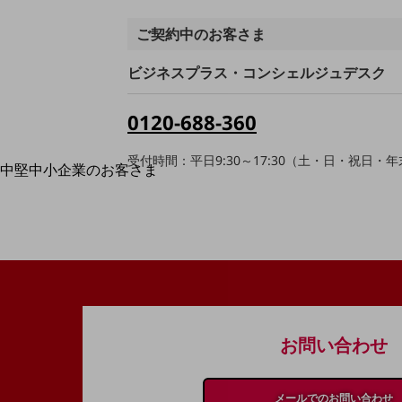
最新の導入事例や注目の導入事例をご紹介します
ご契約中のお客さま
セミナー
開催・出展する各種セミナー、イベント情報をご紹介します
ビジネスプラス・コンシェルジュデスク
0120-688-360
受付時間：平日9:30～17:30（土・日・祝日・
中堅中小企業のお客さま
NTTドコモビジネスウォッチ
ビジネスお役立ち情報
旬な話題やお役立ち資料などDXの課題を
解決するヒントをお届けする記事サイト
新着記事
お役立ち資料ダウンロード
トレンド記事特集
IT用語集
お問い合わせ
中堅中小企業向け
サービス・ソリューション
課題やニーズに合ったサービスをご紹介し、
メールでのお問い合わせ