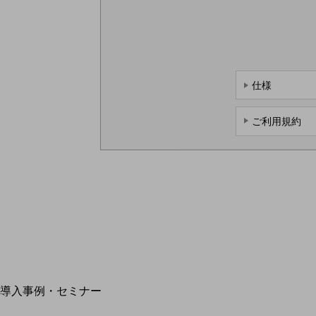
home5Gプラン
モバイルサービス
端末の一元管理
セキュリティ
仕様
運用保守・故障紛失サポート
回線・ネットワーク
ご利用規約
お手続き
別ウィンドウで開きます
サービスをご利用中のお客さま
導入事例・セミナー
導入事例TOP