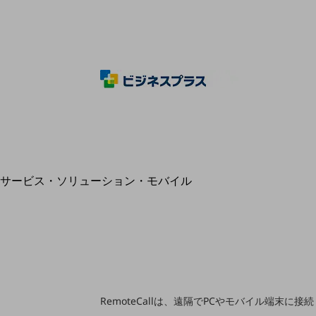
地域経済のさらなる活性化に取り組みます
自治体・地域社会との共創
LGPF(Local Government Platform)
別ウィンドウで開きます
サービス・ソリューション・モバイル
サービス・ソリューションTOP
DXに関する課題を解決する
サービス・ソリューションをご紹介
カテゴリーで探す
カテゴリーで探すTOP
ネットワーク・モバイル
RemoteCallは、遠隔でPCやモバイル端
クラウド・データセンター