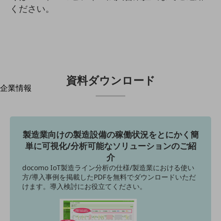
はじめての方へ
ください。
サービス・商品を探す
新規会員登録/ログインはこちら
100回線以上のお問い合わせ・お見積りはこちら
資料ダウンロード
企業情報
別ウィンドウで開きます
企業情報TOP
会社案内
会社案内TOP
製造業向けの製造設備の稼働状況をとにかく簡
組織
単に可視化/分析可能なソリューションのご紹
沿革
介
docomo IoT製造ライン分析の仕様/製造業における使い
社長からのご挨拶
方/導入事例を掲載したPDFを無料でダウンロードいただ
けます。導入検討にお役立てください。
事業拠点
グループ会社