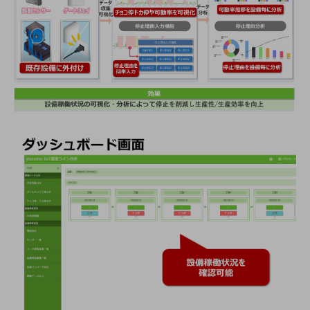
職場環境整備
地域共創・地方創生
セキュリティ対策
遠隔監視
顧客体験（CX）改善
自動化・省電化
人材不足解消
業種・業態で探す
業種・業態で探すTOP
自治体
一次産業
医療・介護
観光