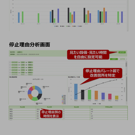
通信モジュール製品
衛星携帯電話
IOT完了済みメーカーブランド製品
料金
料金TOP
ドコモBiz データ無制限 ドコモ MAX ドコモ mini ドコモBiz かけ放題
ケータイプラン
5Gデータプラス
データプラス
IoT向け回線料金
home5Gプラン
モバイルサービス
端末の一元管理
セキュリティ