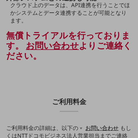
クラウド上のデータは、API連携を行うことでほ
その他のお悩みはこちら
かシステムとデータ連携することが可能となり
業界から見つける
ます。
業界から見つけるTOP
製造業
無償トライアルを行っておりま
小売・卸売業
す。
お問い合わせ
よりご連絡く
ださい。
運輸業
建設業
地域産業
その他の業界はこちら
ゲーム感覚で見つける
ビジネスお悩み診断
ご利用料金
NTTドコモビジネス
オンラインショップ
モバイル・ICTサービスをオンラインで
ご利用料金の詳細は、以下の
お問い合わせ
もし
相談・申し込みができるバーチャルショップ
くはNTTドコモビジネス法人営業担当までご連絡
法人向けモバイルトップ