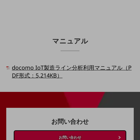
経営情報TOP
業績
決算公告
マニュアル
電子公告
基礎的電気通信役務損益明細表
採用情報
採用情報TOP
docomo IoT製造ライン分析利用マニュアル（P
DF形式：5,214KB）
新卒採用
経験者採用
障がい者採用
人材育成制度
広告・協賛
お問い合わせ
広告
協賛
お問い合わせ
NTTドコモグループ