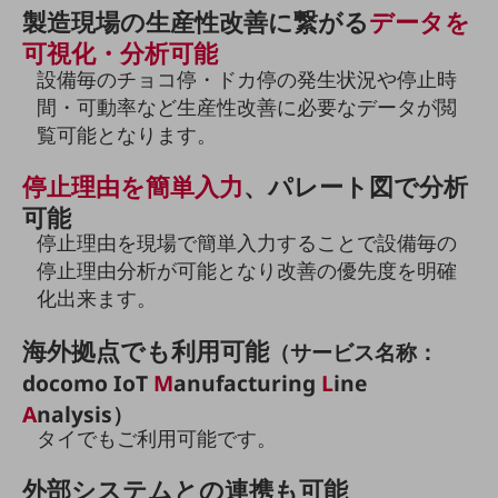
製造現場の生産性改善に繋がる
データを
旬な話題やお役立ち資料などDXの課題を
解決するヒントをお届けする記事サイト
可視化・分析可能
新着記事
設備毎のチョコ停・ドカ停の発生状況や停止時
お役立ち資料ダウンロード
間・可動率など生産性改善に必要なデータが閲
トレンド記事特集
IT用語集
覧可能となります。
中堅中小企業向け
サービス・ソリューション
停止理由を簡単入力
、パレート図で分析
可能
課題やニーズに合ったサービスをご紹介し、
中堅中小企業のビジネスをサポート！
停止理由を現場で簡単入力することで設備毎の
お悩みから見つける
停止理由分析が可能となり改善の優先度を明確
お悩みから見つけるTOP
化出来ます。
ネットワーク
海外拠点でも利用可能
（サービス名称：
モバイル・音声
docomo IoT
M
anufacturing
L
ine
バックオフィス
A
nalysis）
タイでもご利用可能です。
リモート・ハイブリッドワーク
外部システムとの連携も可能
セキュリティ