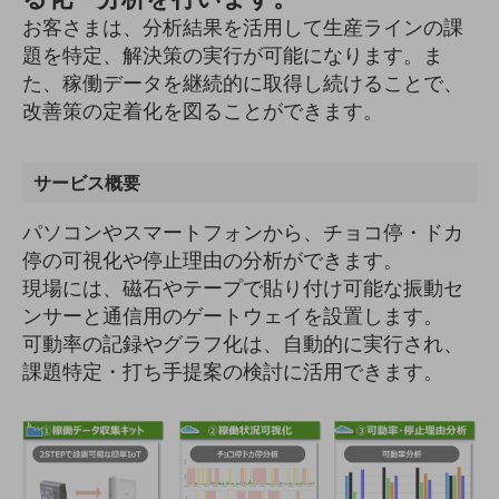
5G
お客さまは、分析結果を活用して生産ラインの課
IoT
題を特定、解決策の実行が可能になります。ま
た、稼働データを継続的に取得し続けることで、
AI
改善策の定着化を図ることができます。
データ利活用
運用管理
サービス概要
業務支援・マーケティング
パソコンやスマートフォンから、チョコ停・ドカ
停の可視化や停止理由の分析ができます。
災害対策・BCP
課題・ニーズで探す
現場には、磁石やテープで貼り付け可能な振動セ
課題・ニーズで探すTOP
ンサーと通信用のゲートウェイを設置します。
可動率の記録やグラフ化は、自動的に実行され、
コミュニケーション・情報共有
課題特定・打ち手提案の検討に活用できます。
マーケティング
業務効率化
災害対策