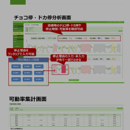
教育
モビリティ
製造・建設業
小売業
キーワードで探す
モバイルTOP
法人向けスマホ・携帯に関する、
おすすめの機種、料金やサービスをご紹介
製品
製品TOP
ビジネス向けスマートフォン
タフネススマートフォン
データ通信製品
ドコモケータイ
5G対応ホームルーター