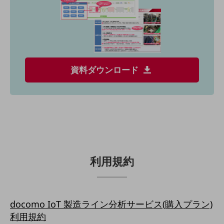
会社案内パンフレット
ニュースルーム
ニュースルームTOP
ニュースリリース
地域からの発表
資料ダウンロード
重要なお知らせ
お知らせ
社外からの評価実績
サステナビリティ
サステナビリティTOP
NTTドコモビジネスグループのサステナビリティ
利用規約
サステナビリティ基本方針
サステナビリティレポート
docomo IoT 製造ライン分析サービス(購入プラン)
ダイバーシティ
利用規約
経営情報