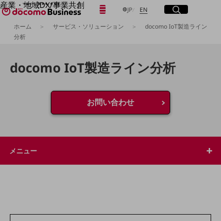
産業・地域DX/事業共創
日本語
English
メニュー
開く
サイト内検索
開く
JP
EN
OPEN HUB for Plural Futures
ホーム
サービス・ソリューション
docomo IoT製造ライン
自律・分散・協調型社会の実現を目指し、
分析
「社会可能性」を探究・実装する事業共創エコシステムです。
フリーワードを入力して探す
OPEN HUB for Plural Futuresとは
イベント/ウェビナー
docomo IoT製造ライン分析
記事コンテンツ
検索する
プレイヤー(カタリスト/パートナー企業)
事例
Smart World
お問い合わせ
フリーワードでNTTドコモビジネスの
取り組みを検索
産業・地域DXプラットフォーマーとして
企業と地域が持続成長する社会を目指します
Smart City
Smart Education
メニュー
Smart Healthcare
Smart Industry
Smart Mobility
Smart Worksite
生成AI(Generative AI)
地域の取り組み
地域社会を支える皆さまと地域課題の解決や