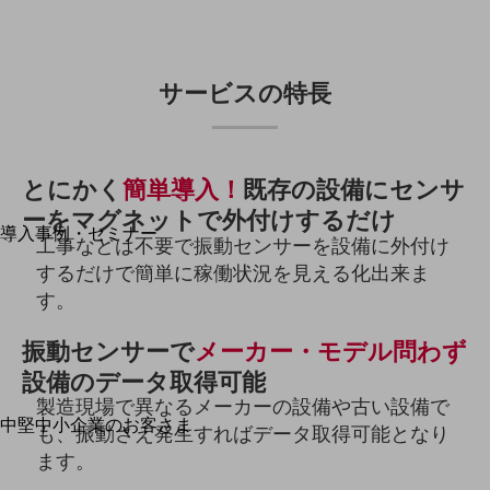
運用保守・故障紛失サポート
回線・ネットワーク
お手続き
サービスの特長
とにかく
簡単導入！
既存の設備にセンサ
別ウィンドウで開きます
サービスをご利用中のお客さま
ーをマグネットで外付けするだけ
導入事例・セミナー
工事などは不要で振動センサーを設備に外付け
導入事例TOP
するだけで簡単に稼働状況を見える化出来ま
最新の導入事例や注目の導入事例をご紹介します
す。
セミナー
振動センサーで
メーカー・モデル問わず
開催・出展する各種セミナー、イベント情報をご紹介します
設備のデータ取得可能
製造現場で異なるメーカーの設備や古い設備で
中堅中小企業のお客さま
別ウィンドウで開きます
も、振動さえ発生すればデータ取得可能となり
NTTドコモビジネスウォッチ
ます。
ビジネスお役立ち情報