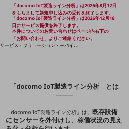
地域経済のさらなる活性化に取り組みます
「docomo IoT製造ライン分析」は2026年8月12日
自治体・地域社会との共創
LGPF(Local Government Platform)
をもちまして新規申し込みの受付を終了します。
「docomo IoT製造ライン分析」は2026年12月18
日にサービス提供を終了します。
別ウィンドウで開きます
本件についてのお問い合わせはページ内右下の
「お問い合わせ」よりご連絡ください。
サービス・ソリューション・モバイル
サービス・ソリューションTOP
DXに関する課題を解決する
サービス・ソリューションをご紹介
カテゴリーで探す
カテゴリーで探すTOP
「docomo IoT製造ライン分析」とは
ネットワーク・モバイル
クラウド・データセンター
既存設備
電話・映像コミュニケーション
「docomo IoT製造ライン分析」は、
にセンサーを外付けし、稼働状況の見え
セキュリティ
る化・分析を行います。