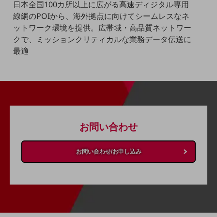
ビジネスお役立ち情報
日本全国100カ所以上に広がる高速ディジタル専用
線網のPOIから、海外拠点に向けてシームレスなネ
旬な話題やお役立ち資料などDXの課題を
ットワーク環境を提供。広帯域・高品質ネットワー
解決するヒントをお届けする記事サイト
新着記事
クで、ミッションクリティカルな業務データ伝送に
お役立ち資料ダウンロード
最適
トレンド記事特集
IT用語集
中堅中小企業向け
サービス・ソリューション
課題やニーズに合ったサービスをご紹介し、
中堅中小企業のビジネスをサポート！
お悩みから見つける
お問い合わせ
お悩みから見つけるTOP
ネットワーク
お問い合わせ/お申し込み
モバイル・音声
バックオフィス
リモート・ハイブリッドワーク