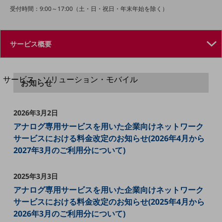
地域経済のさらなる活性化に取り組みます
受付時間：9:00～17:00（土・日・祝日・年末年始を除く）
自治体・地域社会との共創
LGPF(Local Government Platform)
別ウィンドウで開きます
サービス・ソリューション・モバイル
お知らせ
サービス・ソリューションTOP
DXに関する課題を解決する
2026年3月2日
サービス・ソリューションをご紹介
アナログ専用サービスを用いた企業向けネットワーク
カテゴリーで探す
カテゴリーで探すTOP
サービスにおける料金改定のお知らせ(2026年4月から
2027年3月のご利用分について)
ネットワーク・モバイル
クラウド・データセンター
2025年3月3日
アナログ専用サービスを用いた企業向けネットワーク
電話・映像コミュニケーション
サービスにおける料金改定のお知らせ(2025年4月から
セキュリティ
2026年3月のご利用分について)