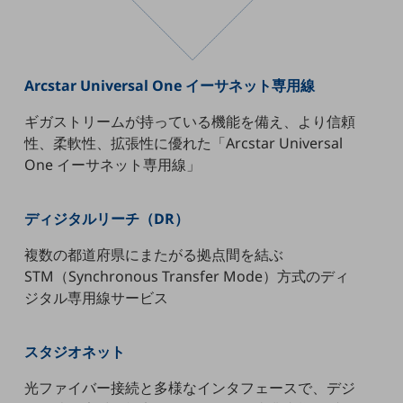
通信モジュール製品
衛星携帯電話
Arcstar Universal One イーサネット専用線
IOT完了済みメーカーブランド製品
料金
ギガストリームが持っている機能を備え、より信頼
料金TOP
性、柔軟性、拡張性に優れた「Arcstar Universal
One イーサネット専用線」
ドコモBiz データ無制限 ドコモ MAX ドコモ mini ドコモBiz かけ放題
ケータイプラン
ディジタルリーチ（DR）
5Gデータプラス
複数の都道府県にまたがる拠点間を結ぶ
データプラス
STM（Synchronous Transfer Mode）方式のディ
ジタル専用線サービス
IoT向け回線料金
home5Gプラン
スタジオネット
モバイルサービス
端末の一元管理
光ファイバー接続と多様なインタフェースで、デジ