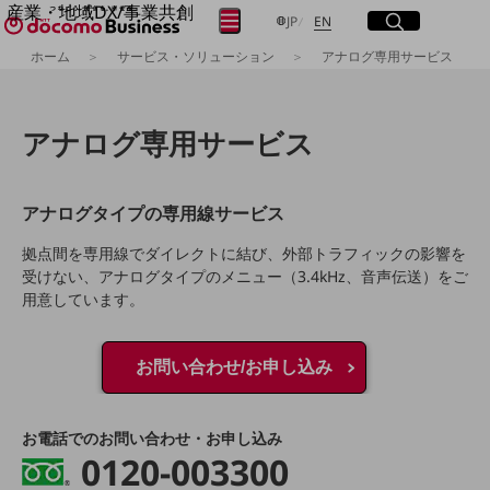
産業・地域DX/事業共創
サイト内検索
開く
日本語
English
メニュー
開く
JP
EN
OPEN HUB for Plural Futures
ホーム
サービス・ソリューション
アナログ専用サービス
自律・分散・協調型社会の実現を目指し、
フリーワードを入力して探す
「社会可能性」を探究・実装する事業共創エコシステムです。
OPEN HUB for Plural Futuresとは
アナログ専用サービス
イベント/ウェビナー
検索する
記事コンテンツ
プレイヤー(カタリスト/パートナー企業)
事例
アナログタイプの専用線サービス
Smart World
フリーワードでNTTドコモビジネスの
取り組みを検索
拠点間を専用線でダイレクトに結び、外部トラフィックの影響を
産業・地域DXプラットフォーマーとして
受けない、アナログタイプのメニュー（3.4kHz、音声伝送）をご
企業と地域が持続成長する社会を目指します
Smart City
用意しています。
Smart Education
Smart Healthcare
Smart Industry
お問い合わせ/お申し込み
Smart Mobility
Smart Worksite
生成AI(Generative AI)
地域の取り組み
お電話でのお問い合わせ・お申し込み
0120-003300
地域社会を支える皆さまと地域課題の解決や