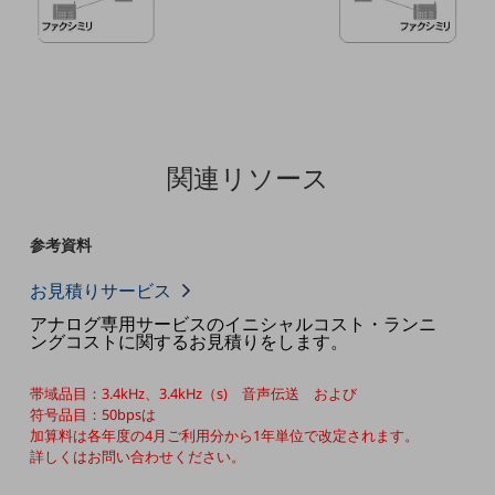
職場環境整備
地域共創・地方創生
セキュリティ対策
遠隔監視
関連リソース
顧客体験（CX）改善
自動化・省電化
参考資料
人材不足解消
業種・業態で探す
お見積りサービス
業種・業態で探すTOP
アナログ専用サービスのイニシャルコスト・ランニ
ングコストに関するお見積りをします。
自治体
一次産業
帯域品目：3.4kHz、3.4kHz（s) 音声伝送 および
符号品目：50bpsは
医療・介護
加算料は各年度の4月ご利用分から1年単位で改定されます。
詳しくはお問い合わせください。
観光