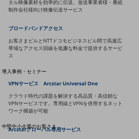
セキュリティ
タル映像素材を効率的に伝送。放送事業者様・番組
制作会社様向け映像伝送サービス
運用保守・故障紛失サポート
回線・ネットワーク
ブロードバンドアクセス
お手続き
お客さまビルとNTTドコモビジネスビル間で高速広
帯域なアクセス回線を低廉な料金で提供するサービ
ス
別ウィンドウで開きます
サービスをご利用中のお客さま
導入事例・セミナー
導入事例TOP
VPNサービス Arcstar Universal One
最新の導入事例や注目の導入事例をご紹介します
セミナー
クラウド時代の課題を解決する高品質・高信頼な
VPNサービスです。専用線とVPNを併用するネット
開催・出展する各種セミナー、イベント情報をご紹介します
ワーク構築が可能
別ウィンドウで開きます
中堅中小企業のお客さま
Arcstarグローバル専用サービス
NTTドコモビジネスウォッチ