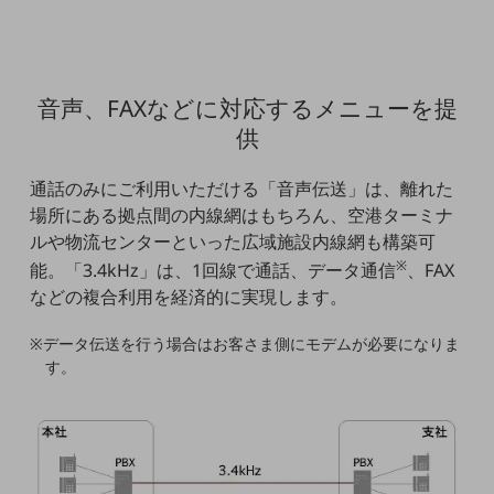
5G
IoT
AI
音声、FAXなどに対応するメニューを提
供
データ利活用
運用管理
通話のみにご利用いただける「音声伝送」は、離れた
場所にある拠点間の内線網はもちろん、空港ターミナ
業務支援・マーケティング
ルや物流センターといった広域施設内線網も構築可
災害対策・BCP
※
能。「3.4kHz」は、1回線で通話、データ通信
、FAX
課題・ニーズで探す
などの複合利用を経済的に実現します。
課題・ニーズで探すTOP
※データ伝送を行う場合はお客さま側にモデムが必要になりま
コミュニケーション・情報共有
す。
マーケティング
業務効率化
災害対策