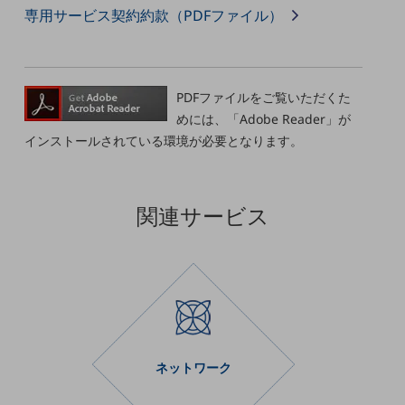
教育
専用サービス契約約款（PDFファイル）
モビリティ
製造・建設業
PDFファイルをご覧いただくた
小売業
めには、「Adobe Reader」が
キーワードで探す
インストールされている環境が必要となります。
モバイルTOP
法人向けスマホ・携帯に関する、
おすすめの機種、料金やサービスをご紹介
関連サービス
製品
製品TOP
ビジネス向けスマートフォン
タフネススマートフォン
データ通信製品
ネットワーク
ドコモケータイ
5G対応ホームルーター