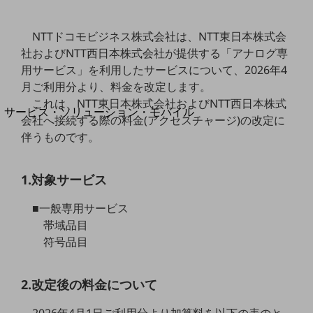
地域経済のさらなる活性化に取り組みます
自治体・地域社会との共創
LGPF(Local Government Platform)
NTTドコモビジネス株式会社は、NTT東日本株式会
社およびNTT西日本株式会社が提供する「アナログ専
用サービス」を利用したサービスについて、2026年4
別ウィンドウで開きます
月ご利用分より、料金を改定します。
これは、NTT東日本株式会社およびNTT西日本株式
サービス・ソリューション・モバイル
会社へ接続する際の料金(アクセスチャージ)の改定に
サービス・ソリューションTOP
伴うものです。
DXに関する課題を解決する
サービス・ソリューションをご紹介
1.対象サービス
カテゴリーで探す
カテゴリーで探すTOP
■一般専用サービス
ネットワーク・モバイル
帯域品目
符号品目
クラウド・データセンター
電話・映像コミュニケーション
2.改定後の料金について
セキュリティ
2026年4月1日ご利用分より加算料を以下の表のと