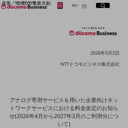
産業・地域DX/事業共創
サイト内検索
開く
日本語
English
メニュー
開く
JP
EN
OPEN HUB for Plural Futures
自律・分散・協調型社会の実現を目指し、
フリーワードを入力して探す
「社会可能性」を探究・実装する事業共創エコシステムです。
OPEN HUB for Plural Futuresとは
イベント/ウェビナー
検索する
記事コンテンツ
プレイヤー(カタリスト/パートナー企業)
事例
2026年3月2日
Smart World
フリーワードでNTTドコモビジネスの
NTTドコモビジネス株式会社
取り組みを検索
産業・地域DXプラットフォーマーとして
企業と地域が持続成長する社会を目指します
Smart City
Smart Education
Smart Healthcare
Smart Industry
Smart Mobility
アナログ専用サービスを用いた企業向けネッ
Smart Worksite
トワークサービスにおける料金改定のお知ら
生成AI(Generative AI)
地域の取り組み
せ(2026年4月から2027年3月のご利用分につ
いて)
地域社会を支える皆さまと地域課題の解決や