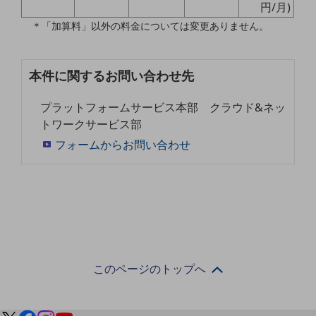
円/月)
職場環境整備
＊「加算料」以外の料金については変更ありません。
地域共創・地方創生
セキュリティ対策
本件に関するお問い合わせ先
遠隔監視
プラットフォームサービス本部 クラウド&ネッ
顧客体験（CX）改善
トワークサービス部
自動化・省電化
フォームからお問い合わせ
人材不足解消
業種・業態で探す
業種・業態で探すTOP
自治体
一次産業
このページのトップへ
医療・介護
観光