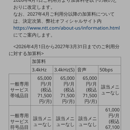
5G
おりに改定します。
なお、2027年4月ご利用分以降の加算料について
IoT
は、決定次第、弊社オフィシャルサイト内
AI
https://www.ntt.com/about-us/information.html
にてご案内します。
データ利活用
<2026年4月1日から2027年3月31日までのご利用分
運用管理
に対する加算料>
業務支援・マーケティング
加算料
災害対策・BCP
3.4kHz
3.4kHz(S)
音声
50bps
課題・ニーズで探す
65,000
65,000
65,000
課題・ニーズで探すTOP
一般専用
円/月
円/月
円/月
該当メニ
サービス
(税込
(税込
(税込
コミュニケーション・情報共有
ューなし
帯域品目
71,500
71,500
71,500
円/月)
円/月)
円/月)
マーケティング
61,000
業務効率化
一般専用
円/月
該当メニ
該当メニ
該当メニ
サービス
(税込
災害対策
ューなし
ューなし
ューなし
符号品目
67,100