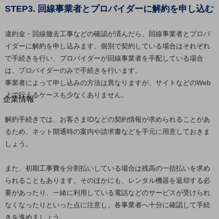
STEP3. 回線事業者とプロバイダーに解約を申し込む
法人向けモバイルトップ
はじめての方へ
サービス・商品を探す
違約金・回線撤去工事などの確認が済んだら、回線事業者とプロバ
新規会員登録/ログインはこちら
100回線以上のお問い合わせ・お見積りはこちら
イダーに解約を申し込みます。個別で契約している場合はそれぞれ
で手続きを行い、プロバイダーが回線事業者を手配している場合
は、プロバイダーのみで手続きを行います。
事業者によって申し込みの方法は異なりますが、サイトなどのWeb
上で行えるケースも少なくありません。
別ウィンドウで開きます
企業情報
企業情報TOP
解約手続きでは、お客さまIDなどの契約情報が求められることがあ
会社案内
会社案内TOP
るため、ネット開通時の案内や請求書などを手元に用意しておきま
しょう。
組織
沿革
また、初期工事費を分割払いしている場合は残高の一括払いを求め
られることもあります。そのほかにも、レンタル機器を返却する必
社長からのご挨拶
要があったり、一緒に利用している電話などのサービスが受けられ
事業拠点
なくなったりといった点に注意し、各事業者へ十分に確認して手続
きを進めましょう。