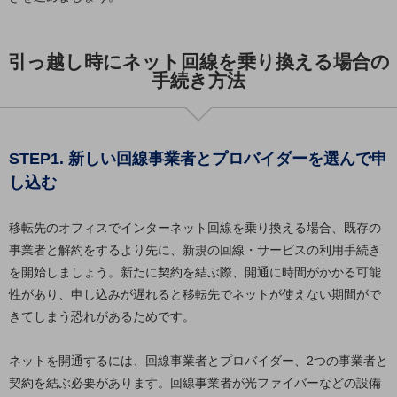
グループ会社
会社案内パンフレット
ニュースルーム
引っ越し時にネット回線を乗り換える場合の
ニュースルームTOP
手続き方法
ニュースリリース
地域からの発表
STEP1. 新しい回線事業者とプロバイダーを選んで申
重要なお知らせ
し込む
お知らせ
移転先のオフィスでインターネット回線を乗り換える場合、既存の
社外からの評価実績
事業者と解約をするより先に、新規の回線・サービスの利用手続き
サステナビリティ
を開始しましょう。新たに契約を結ぶ際、開通に時間がかかる可能
サステナビリティTOP
性があり、申し込みが遅れると移転先でネットが使えない期間がで
NTTドコモビジネスグループのサステナビリティ
きてしまう恐れがあるためです。
サステナビリティ基本方針
ネットを開通するには、回線事業者とプロバイダー、2つの事業者と
サステナビリティレポート
契約を結ぶ必要があります。回線事業者が光ファイバーなどの設備