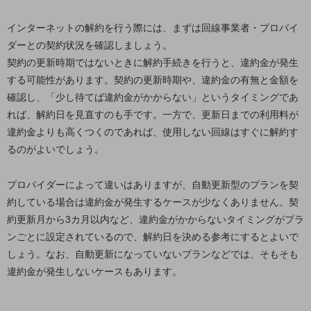
ビジネスお役立ち情報
インターネットの解約を行う際には、まずは回線事業者・プロバイ
旬な話題やお役立ち資料などDXの課題を
解決するヒントをお届けする記事サイト
ダーとの契約状況を確認しましょう。
新着記事
契約の更新時期ではないときに解約手続きを行うと、違約金が発生
お役立ち資料ダウンロード
トレンド記事特集
する可能性があります。契約の更新時期や、違約金の有無と金額を
IT用語集
確認し、「少し待てば違約金がかからない」というタイミングであ
中堅中小企業向け
れば、解約日を見直すのも手です。一方で、更新日までの利用料が
サービス・ソリューション
違約金よりも高くつくのであれば、使用しない回線はすぐに解約す
課題やニーズに合ったサービスをご紹介し、
るのがよいでしょう。
中堅中小企業のビジネスをサポート！
お悩みから見つける
プロバイダーによって違いはありますが、自動更新型のプランを契
お悩みから見つけるTOP
約している場合は違約金が発生するケースが少なくありません。契
ネットワーク
約更新月から3カ月以内など、違約金がかからないタイミングがプラ
ンごとに設定されているので、解約日を決める参考にするとよいで
モバイル・音声
しょう。なお、自動更新になっていないプランなどでは、そもそも
バックオフィス
違約金が発生しないケースもあります。
リモート・ハイブリッドワーク