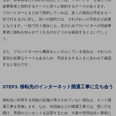
線事業者と契約するケースと別々に契約するケースがあります。
通信モジュール製品
プロバイダーとまとめて契約していれば、多くの場合は手続きも一
衛星携帯電話
括で行えるのに対し、別々の契約では、それぞれへの手続きが必要
となります。一括で行う場合にも、念のためプロバイダーが回線事
IOT完了済みメーカーブランド製品
業者に移転を知らせてくれるのかどうかを確認するとよいでしょ
料金
料金TOP
う。
ドコモBiz データ無制限 ドコモ MAX ドコモ mini ドコモBiz かけ放題
また、プロバイダーから機器をレンタルしている場合は、それらの
ケータイプラン
返却が必要なケースもあるため、手続きをするときに合わせて確認
すると安心です。
5Gデータプラス
データプラス
STEP3. 移転先のインターネット開通工事に立ち会う
IoT向け回線料金
home5Gプラン
移転先に利用する回線の設備が導入されていない場合は、ネット開
モバイルサービス
通工事を実施します。なお、光回線などの開通工事では、壁に穴を
端末の一元管理
開け、専用のコンセントを設置するため、大家や管理会社へ事前に