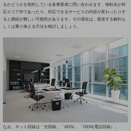
職場環境整備
るかどうかを契約している各事業者に問い合わせます。移転先が対
応エリア外であったり、対応できるサービスの内容が変わったりす
地域共創・地方創生
ると継続が難しい可能性があります。その場合は、後述する解約も
セキュリティ対策
しくは乗り換える方法を検討しましょう。
遠隔監視
顧客体験（CX）改善
自動化・省電化
人材不足解消
業種・業態で探す
業種・業態で探すTOP
自治体
一次産業
医療・介護
観光
なお、ネット回線は「光回線」「ADSL」「ISDN(電話回線）」