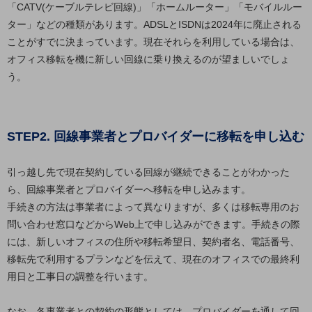
「CATV(ケーブルテレビ回線)」「ホームルーター」「モバイルルー
教育
ター」などの種類があります。ADSLとISDNは2024年に廃止される
モビリティ
ことがすでに決まっています。現在それらを利用している場合は、
オフィス移転を機に新しい回線に乗り換えるのが望ましいでしょ
製造・建設業
う。
小売業
キーワードで探す
モバイルTOP
STEP2. 回線事業者とプロバイダーに移転を申し込む
法人向けスマホ・携帯に関する、
おすすめの機種、料金やサービスをご紹介
製品
引っ越し先で現在契約している回線が継続できることがわかった
製品TOP
ら、回線事業者とプロバイダーへ移転を申し込みます。
ビジネス向けスマートフォン
手続きの方法は事業者によって異なりますが、多くは移転専用のお
問い合わせ窓口などからWeb上で申し込みができます。手続きの際
タフネススマートフォン
には、新しいオフィスの住所や移転希望日、契約者名、電話番号、
データ通信製品
移転先で利用するプランなどを伝えて、現在のオフィスでの最終利
用日と工事日の調整を行います。
ドコモケータイ
5G対応ホームルーター
なお、各事業者との契約の形態としては、プロバイダーを通して回