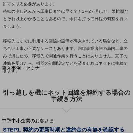
セキュリティ
許可を取る必要があります。
運用保守・故障紛失サポート
移転の申し込みから工事日までは早くても1～2カ月ほど、繁忙期だ
とそれ以上かかることもあるので、余裕を持って日程の調整を行い
回線・ネットワーク
ましょう。
お手続き
移転先にすでに利用する回線の設備が導入されている場合など、立
ち合い工事が不要なケースもあります。回線事業者側の局内工事の
みで済むため、移転先で開通作業を行うことはありません。完了の
別ウィンドウで開きます
サービスをご利用中のお客さま
連絡を受けたら、機器の初期設定などを済ませればネットに接続で
導入事例・セミナー
きます。
導入事例TOP
最新の導入事例や注目の導入事例をご紹介します
引っ越しを機にネット回線を解約する場合の
セミナー
手続き方法
開催・出展する各種セミナー、イベント情報をご紹介します
別ウィンドウで開きます
中堅中小企業のお客さま
NTTドコモビジネスウォッチ
STEP1. 契約の更新時期と違約金の有無を確認する