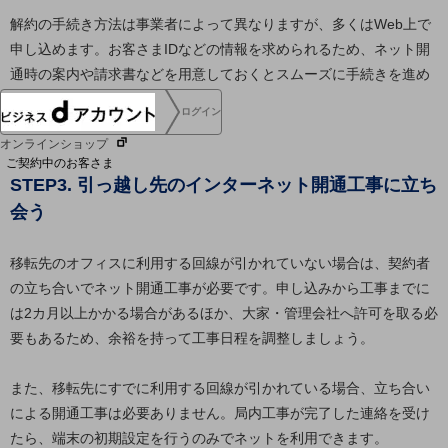
協賛
解約の手続き方法は事業者によって異なりますが、多くはWeb上で
NTTドコモグループ
申し込めます。お客さまIDなどの情報を求められるため、ネット開
通時の案内や請求書などを用意しておくとスムーズに手続きを進め
られるでしょう。
ログイン
オンラインショップ
ご契約中のお客さま
STEP3. 引っ越し先のインターネット開通工事に立ち
会う
サービス別サポート情報
移転先のオフィスに利用する回線が引かれていない場合は、契約者
の立ち合いでネット開通工事が必要です。申し込みから工事までに
ご契約中サービスの一元管理
は2カ月以上かかる場合があるほか、大家・管理会社へ許可を取る必
要もあるため、余裕を持って工事日程を調整しましょう。
また、移転先にすでに利用する回線が引かれている場合、立ち合い
Web明細(ビリングステーション)
による開通工事は必要ありません。局内工事が完了した連絡を受け
たら、端末の初期設定を行うのみでネットを利用できます。