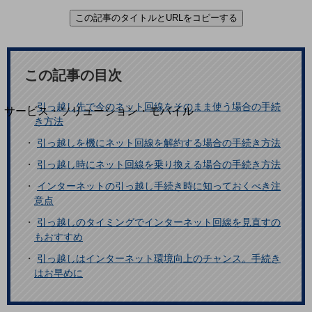
地域経済のさらなる活性化に取り組みます
この記事のタイトルとURLをコピーする
自治体・地域社会との共創
LGPF(Local Government Platform)
別ウィンドウで開きます
この記事の目次
・
引っ越し先で今のネット回線をそのまま使う場合の手続
サービス・ソリューション・モバイル
き方法
サービス・ソリューションTOP
・
引っ越しを機にネット回線を解約する場合の手続き方法
DXに関する課題を解決する
・
引っ越し時にネット回線を乗り換える場合の手続き方法
サービス・ソリューションをご紹介
カテゴリーで探す
・
インターネットの引っ越し手続き時に知っておくべき注
カテゴリーで探すTOP
意点
ネットワーク・モバイル
・
引っ越しのタイミングでインターネット回線を見直すの
もおすすめ
クラウド・データセンター
・
引っ越しはインターネット環境向上のチャンス。手続き
電話・映像コミュニケーション
はお早めに
セキュリティ