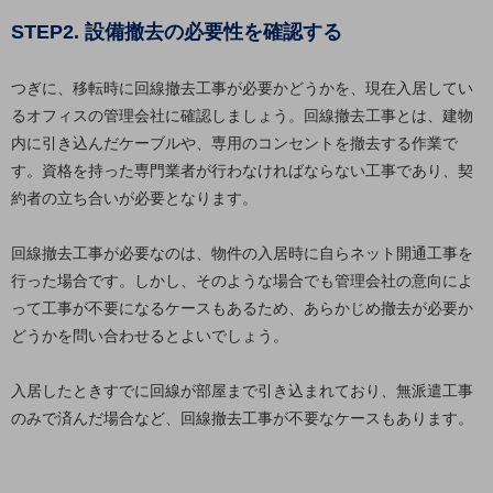
セキュリティ
STEP2. 設備撤去の必要性を確認する
その他のお悩みはこちら
業界から見つける
つぎに、移転時に回線撤去工事が必要かどうかを、現在入居してい
業界から見つけるTOP
るオフィスの管理会社に確認しましょう。回線撤去工事とは、建物
製造業
内に引き込んだケーブルや、専用のコンセントを撤去する作業で
す。資格を持った専門業者が行わなければならない工事であり、契
小売・卸売業
約者の立ち合いが必要となります。
運輸業
回線撤去工事が必要なのは、物件の入居時に自らネット開通工事を
建設業
行った場合です。しかし、そのような場合でも管理会社の意向によ
地域産業
って工事が不要になるケースもあるため、あらかじめ撤去が必要か
どうかを問い合わせるとよいでしょう。
その他の業界はこちら
ゲーム感覚で見つける
ビジネスお悩み診断
入居したときすでに回線が部屋まで引き込まれており、無派遣工事
NTTドコモビジネス
のみで済んだ場合など、回線撤去工事が不要なケースもあります。
オンラインショップ
モバイル・ICTサービスをオンラインで
相談・申し込みができるバーチャルショップ