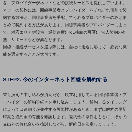
ダイバーシティ
を、プロバイダーがネットなどの接続サービスを提供しています。
経営情報
ネットの契約には、回線事業者とプロバイダーをそれぞれ個別で契
経営情報TOP
約する方法と、回線事業者を手配してくれるプロバイダーのみとま
とめて契約する方法があります。回線事業者やプロバイダーによっ
業績
て、対応エリアや設備、通信速度(IPoE接続の可否)、法人契約の有
決算公告
無、サポートなどが異なります。
回線・接続サービスを選ぶ際には、自社の用途に応じて、必要な機
電子公告
能を選定することが大切です。
基礎的電気通信役務損益明細表
採用情報
採用情報TOP
STEP2. 今のインターネット回線を解約する
新卒採用
経験者採用
乗り換えの申し込みが済んだら、現在利用している回線事業者・プ
ロバイダーの解約手続きを申し込みましょう。解約するタイミング
障がい者採用
によっては違約金が発生する可能性があるため、まずは解約の更新
人材育成制度
時期と違約金の有無を確認します。違約金の条件をもとに、ほかの
広告・協賛
支出との兼ね合いを検討しながら、解約日を決定しましょう。
広告