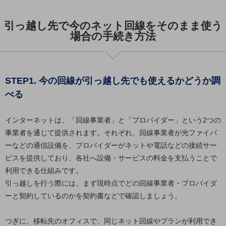
5G
引っ越し先で今のネット回線をそのまま使う
IoT
場合の手続き方法
AI
データ利活用
STEP1. 今の回線が引っ越し先でも使えるかどうか調
運用管理
べる
業務支援・マーケティング
災害対策・BCP
インターネットは、「回線事業者」と「プロバイダー」という2つの
課題・ニーズで探す
事業者を通じて提供されます。それぞれ、回線事業者が光ファイバ
課題・ニーズで探すTOP
ーなどの通信設備を、プロバイダーがネットや電話などの接続サー
ビスを提供しており、各社へ設備・サービスの料金を支払うことで
コミュニケーション・情報共有
利用できる仕組みです。
マーケティング
引っ越しを行う際には、まず現時点でどの回線事業者・プロバイダ
業務効率化
ーと契約しているのかを契約書などで確認しましょう。
災害対策
つぎに、移転先のオフィスで、同じネット回線やプランが利用でき