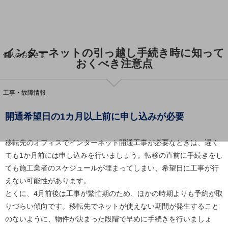
料金分析(ご利用料金管理サービス)
Web明細(My docomo)
インターネットの引っ越し手続き時に知って
個人のお客さま
おくべき注意点
NTTドコモ
OCNなど
工事・故障情報
お客さまサポートサイト
開通希望日の1カ月以上前に申し込みが必要
SDPFナレッジセンター
NTTドコモ 通信障害情報
移転先のオフィスでインターネット開通工事が必要なときは、遅く
ても1か月前には申し込みを行いましょう。転移の直前に手続きをし
ても施工業者のスケジュールが埋まってしまい、希望日に工事が行
えない可能性があります。
とくに、4月前後は工事が繁忙期のため、ほかの時期よりも予約が取
りづらい傾向です。移転先でネットが使えない期間が発生すること
のないように、物件が決まった段階で早めに手続きを行いましょ