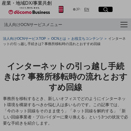
産業・地域DX/事業共創
日本語
English
OPEN HUB for Plural Futures
JP
EN
サイト内検索
開く
メニュー
開く
自律・分散・協調型社会の実現を目指し、
法人向けOCNサービスメニュー
「社会可能性」を探究・実装する事業共創エコシステムです。
OPEN HUB for Plural Futuresとは
フリーワードを入力して探す
イベント/ウェビナー
法人向けOCNサービスTOP
OCNとは
お役立ちコンテンツ
インターネ
記事コンテンツ
ットの引っ越し手続きは? 事務所移転時の流れとおすすめ回線
プレイヤー(カタリスト/パートナー企業)
検索する
事例
Smart World
インターネットの引っ越し手続
産業・地域DXプラットフォーマーとして
フリーワードでNTTドコモビジネスの
取り組みを検索
企業と地域が持続成長する社会を目指します
きは? 事務所移転時の流れとおす
Smart City
Smart Education
すめ回線
Smart Healthcare
Smart Industry
事務所を移転するとき、新しいオフィスでどのようにインターネッ
Smart Mobility
ト環境を構築するべきか悩む人は多いものです。この記事では、
Smart Worksite
「今のネット回線をそのまま使う」「ネット回線を解約する」「新
生成AI(Generative AI)
しい回線事業者・プロバイダーに乗り換える」という3つの状況で必
地域の取り組み
要な手続きを紹介します。
地域社会を支える皆さまと地域課題の解決や