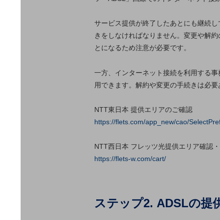
マーケティング
業務効率化
サービス提供が終了したあとにも継続し
きをしなければなりません。変更や解約の
災害対策
とになるため注意が必要です。
職場環境整備
一方、インターネット接続を利用する事
地域共創・地方創生
用できます。解約や変更の手続きは必要
セキュリティ対策
NTT東日本 提供エリアのご確認
遠隔監視
https://flets.com/app_new/cao/SelectPre
顧客体験（CX）改善
NTT西日本 フレッツ光提供エリア確認
自動化・省電化
https://flets-w.com/cart/
人材不足解消
業種・業態で探す
業種・業態で探すTOP
ステップ2. ADSL
自治体