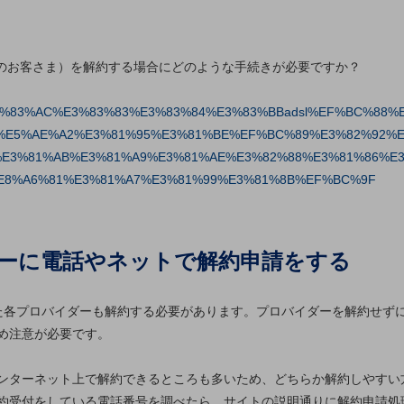
用中のお客さま）を解約する場合にどのような手続きが必要ですか？
83%95%E3%83%AC%E3%83%83%E3%83%84%E3%83%BBadsl%EF%BC%
%E5%AE%A2%E3%81%95%E3%81%BE%EF%BC%89%E3%82%92%E
%E3%81%AB%E3%81%A9%E3%81%AE%E3%82%88%E3%81%86%E
E8%A6%81%E3%81%A7%E3%81%99%E3%81%8B%EF%BC%9F
ダーに電話やネットで解約申請をする
け放題
いた各プロバイダーも解約する必要があります。プロバイダーを解約せず
め注意が必要です。
ンターネット上で解約できるところも多いため、どちらか解約しやすい
約受付をしている電話番号を調べたら、サイトの説明通りに解約申請処