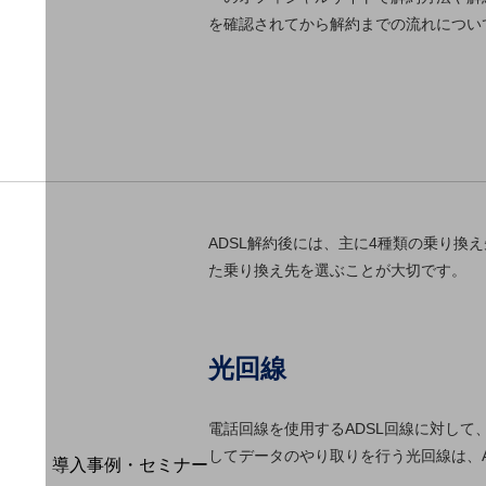
を確認されてから解約までの流れについ
home5Gプラン
モバイルサービス
端末の一元管理
セキュリティ
運用保守・故障紛失サポート
回線・ネットワーク
お手続き
ADSL解約後には、主に4種類の乗り
た乗り換え先を選ぶことが大切です。
光回線
電話回線を使用するADSL回線に対し
別ウィンドウで開きます
サービスをご利用中のお客さま
してデータのやり取りを行う光回線は、
導入事例・セミナー