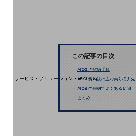
地域経済のさらなる活性化に取り組みます
自治体・地域社会との共創
LGPF(Local Government Platform)
別ウィンドウで開きます
この記事の目次
・
ADSLの解約手順
サービス・ソリューション・モバイル
・
ADSL解約後の主な乗り換え先
サービス・ソリューションTOP
・
ADSLの解約でよくある疑問
DXに関する課題を解決する
・
まとめ
サービス・ソリューションをご紹介
カテゴリーで探す
カテゴリーで探すTOP
ネットワーク・モバイル