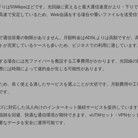
下りは50Mbpsほどです。光回線に変えると最大通信速度が上り・下りで1G
高速で安定しているため、Web会議をする場合や重いファイルを送受
で通信容量の制限がありません。月額料金はADSLよりは高額ですが、
トが充実しているケースも多いため、ビジネスでの利用に適しています
する場合には光ファイバーを敷設する工事費用がかかります。光回線の
別ウィンドウで開きます
際には時期によって違約金が生じる可能性があります。
ため、長く使える適したサービスを選ぶことが大切です。月額費用や工
です。
ーズに対応した法人向けのインターネット接続サービスを提供しています
混雑を回避、快適な通信環境が期待できます。vUTMセット・VPNセ
要なデータを安全に運用可能です。