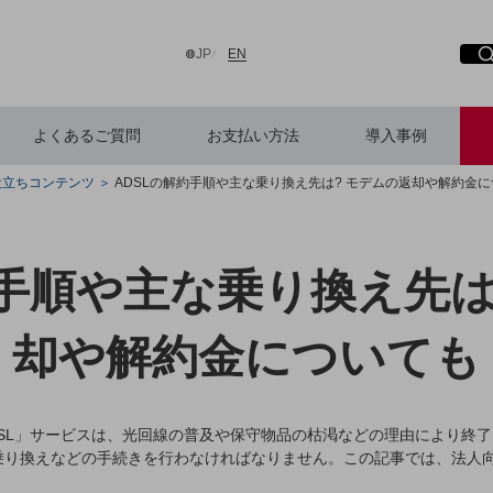
日本語
English
JP
EN
よくあるご質問
お支払い方法
導入事例
役立ちコンテンツ
ADSLの解約手順や主な乗り換え先は? モデムの返却や解約金
検索する
約手順や主な乗り換え先は
却や解約金についても
DSL」サービスは、光回線の普及や保守物品の枯渇などの理由により終了
乗り換えなどの手続きを行わなければなりません。この記事では、法人向