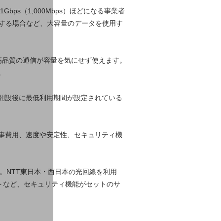
bps（1,000Mbps）ほどになる事業者
信する場合など、大容量のデータを使用す
高品質の通信が容量を気にせず使えます。
。
開設後に最低利用期間が設定されている
事費用、速度や安定性、セキュリティ機
。NTT東日本・西日本の光回線を利用
ットなど、セキュリティ機能がセットのサ