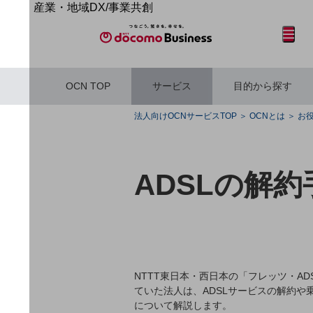
産業・地域DX/事業共創
OPEN HUB for Plural Futures
サイト内検索
開く
メニュー
開く
自律・分散・協調型社会の実現を目指し、
「社会可能性」を探究・実装する事業共創エコシステムです。
OPEN HUB for Plural Futuresとは
OCN TOP
サービス
目的から探す
イベント/ウェビナー
記事コンテンツ
フリーワードを入力して探す
プレイヤー(カタリスト/パートナー企業)
法人向けOCNサービスTOP
OCNとは
お
事例
Smart World
産業・地域DXプラットフォーマーとして
ADSLの解
企業と地域が持続成長する社会を目指します
フリーワードでNTTドコモビジネスの
Smart City
取り組みを検索
Smart Education
Smart Healthcare
Smart Industry
Smart Mobility
Smart Worksite
生成AI(Generative AI)
NTTT東日本・西日本の「フレッツ・A
地域の取り組み
ていた法人は、ADSLサービスの解約や
地域社会を支える皆さまと地域課題の解決や
について解説します。