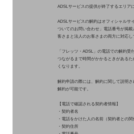
一次産業
ADSLサービスの提供が終了するエリア
医療・介護
ADSLサービスの解約はオフィシャル
観光
ついてのお問い合わせ」電話番号が掲載
教育
客さまと法人のお客さまの両方に対応し
モビリティ
「フレッツ・ADSL」の電話での解約
製造・建設業
つながるまで時間がかかるときがあるた
くなります。
小売業
キーワードで探す
モバイルTOP
解約申請の際には、解約に関して説明さ
解約が可能です。
法人向けスマホ・携帯に関する、
おすすめの機種、料金やサービスをご紹介
製品
【電話で確認される契約者情報】
製品TOP
・契約者名
ビジネス向けスマートフォン
・電話をかけた人の名前（契約者との関
・契約住所
タフネススマートフォン
・電話番号