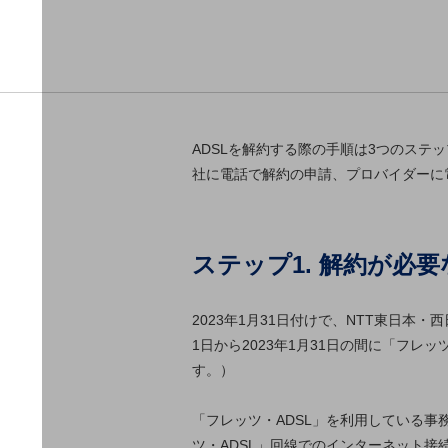
クラウド・データセンター
電話・映像コミュニケーション
セキュリティ
5G
ADSLを解約する際の手順は3つのステ
IoT
社に電話で解約の申請、プロバイダーに
AI
データ利活用
ステップ1. 解約が必
運用管理
業務支援・マーケティング
2023年1月31日付けで、NTT東日本
災害対策・BCP
1日から2023年1月31日の間に「フレ
課題・ニーズで探す
す。）
課題・ニーズで探すTOP
コミュニケーション・情報共有
「フレッツ・ADSL」を利用している
ツ・ADSL」回線でのインターネット接