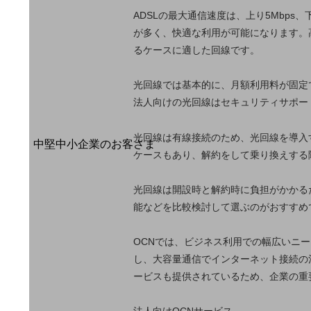
導入事例TOP
ADSLの最大通信速度は、上り5Mbps、
最新の導入事例や注目の導入事例をご紹介します
が多く、快適な利用が可能になります。
セミナー
るケースに適した回線です。
開催・出展する各種セミナー、イベント情報をご紹介します
光回線では基本的に、月額利用料が固定
法人向けの光回線はセキュリティサポー
光回線は有線接続のため、光回線を導入
中堅中小企業のお客さま
ケースもあり、解約をして乗り換えする
NTTドコモビジネスウォッチ
ビジネスお役立ち情報
光回線は開設時と解約時に負担がかかる
旬な話題やお役立ち資料などDXの課題を
能などを比較検討して選ぶのがおすすめ
解決するヒントをお届けする記事サイト
新着記事
お役立ち資料ダウンロード
OCNでは、ビジネス利用での幅広いニ
トレンド記事特集
し、大容量通信でインターネット接続の
IT用語集
ービスも提供されているため、企業の重
中堅中小企業向け
サービス・ソリューション