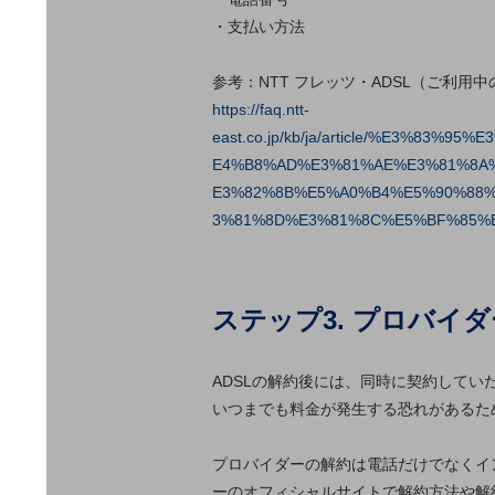
データ通信製品
・支払い方法
ドコモケータイ
参考：NTT フレッツ・ADSL（ご利
5G対応ホームルーター
https://faq.ntt-
east.co.jp/kb/ja/article/%E3%
通信モジュール製品
E4%B8%AD%E3%81%AE%E3%81%8A
衛星携帯電話
E3%82%8B%E5%A0%B4%E5%90%88
3%81%8D%E3%81%8C%E5%BF%85%
IOT完了済みメーカーブランド製品
料金
料金TOP
ステップ3. プロバイ
ドコモBiz データ無制限 ドコモ MAX ドコモ mini ドコモBiz か
ケータイプラン
ADSLの解約後には、同時に契約して
5Gデータプラス
いつまでも料金が発生する恐れがあるた
データプラス
プロバイダーの解約は電話だけでなくイ
IoT向け回線料金
ーのオフィシャルサイトで解約方法や解