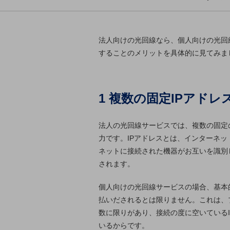
マーケティング
業務効率化
災害対策
法人向けの光回線なら、個人向けの光回
することのメリットを具体的に見てみま
職場環境整備
地域共創・地方創生
1 複数の固定IPアド
セキュリティ対策
遠隔監視
法人の光回線サービスでは、複数の固定
顧客体験（CX）改善
力です。IPアドレスとは、インターネ
ネットに接続された機器がお互いを識別
自動化・省電化
されます。
人材不足解消
業種・業態で探す
個人向けの光回線サービスの場合、基本的
業種・業態で探すTOP
払いだされるとは限りません。これは、
自治体
数に限りがあり、接続の度に空いている
いるからです。