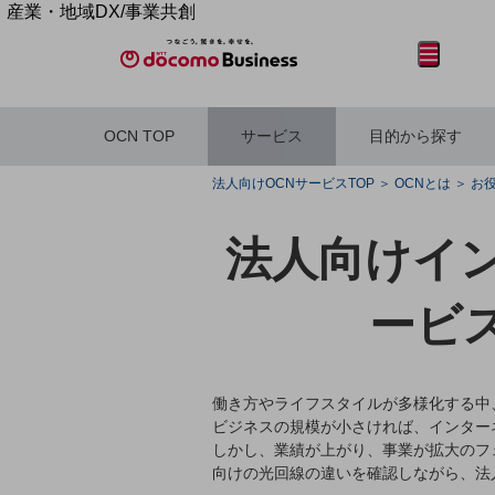
産業・地域DX/事業共創
OPEN HUB for Plural Futures
メニュー
開く
自律・分散・協調型社会の実現を目指し、
「社会可能性」を探究・実装する事業共創エコシステムです。
OPEN HUB for Plural Futuresとは
OCN TOP
サービス
目的から探す
イベント/ウェビナー
記事コンテンツ
フリーワードを入力して探す
プレイヤー(カタリスト/パートナー企業)
法人向けOCNサービスTOP
OCNとは
お
事例
Smart World
法人向けイ
産業・地域DXプラットフォーマーとして
企業と地域が持続成長する社会を目指します
フリーワードでNTTドコモビジネスの
Smart City
ービ
取り組みを検索
Smart Education
Smart Healthcare
Smart Industry
Smart Mobility
Smart Worksite
働き方やライフスタイルが多様化する中
生成AI(Generative AI)
ビジネスの規模が小さければ、インター
地域の取り組み
しかし、業績が上がり、事業が拡大のフ
向けの光回線の違いを確認しながら、法
地域社会を支える皆さまと地域課題の解決や