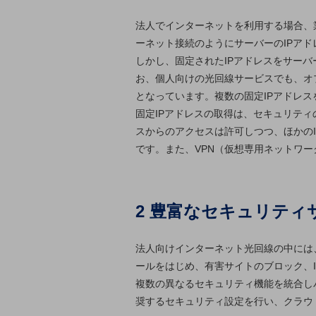
一次産業
法人でインターネットを利用する場合、
医療・介護
ーネット接続のようにサーバーのIPアド
観光
しかし、固定されたIPアドレスをサー
お、個人向けの光回線サービスでも、オプ
教育
となっています。複数の固定IPアドレ
モビリティ
固定IPアドレスの取得は、セキュリテ
スからのアクセスは許可しつつ、ほかの
製造・建設業
です。また、VPN（仮想専用ネットワ
小売業
キーワードで探す
モバイルTOP
2 豊富なセキュリティ
法人向けスマホ・携帯に関する、
おすすめの機種、料金やサービスをご紹介
製品
法人向けインターネット光回線の中には
製品TOP
ールをはじめ、有害サイトのブロック、I
ビジネス向けスマートフォン
複数の異なるセキュリティ機能を統合し
奨するセキュリティ設定を行い、クラウ
タフネススマートフォン