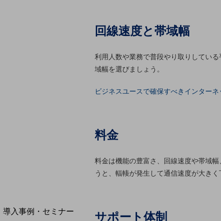
home5Gプラン
モバイルサービス
回線速度と帯域幅
端末の一元管理
セキュリティ
利用人数や業務で普段やり取りしている
運用保守・故障紛失サポート
域幅を選びましょう。
回線・ネットワーク
ビジネスユースで確保すべきインターネ
お手続き
料金
料金は機能の豊富さ、回線速度や帯域幅
うと、輻輳が発生して通信速度が大きく
別ウィンドウで開きます
サービスをご利用中のお客さま
導入事例・セミナー
サポート体制