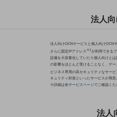
クラウド・データセンター
電話・映像コミュニケーション
法人向
セキュリティ
5G
IoT
法人向けOCNサービスと個人向けOC
AI
※1
さらに固定IPアドレス
が利用できるプ
設備を大容量化していたり個人向けとは
データ利活用
の影響をほとんど受けることなく、デー
運用管理
ビジネス専用の高セキュリティなサービ
業務支援・マーケティング
キュリティ対策といったサービスが用意
※詳細は
各サービスページ
でご確認くだ
災害対策・BCP
課題・ニーズで探す
課題・ニーズで探すTOP
コミュニケーション・情報共有
法人