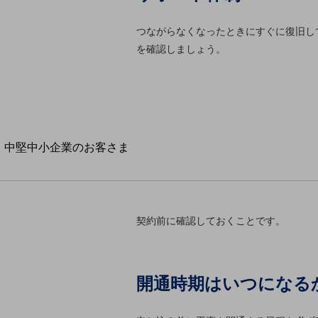
導入事例TOP
最新の導入事例や注目の導入事例をご紹介します
つながらなくなったときにすぐに復旧し
セミナー
を確認しましょう。
開催・出展する各種セミナー、イベント情報をご紹介します
中堅中小企業のお客さま
NTTドコモビジネスウォッチ
ビジネスお役立ち情報
旬な話題やお役立ち資料などDXの課題を
解決するヒントをお届けする記事サイト
契約前に確認しておくことです。
新着記事
お役立ち資料ダウンロード
トレンド記事特集
IT用語集
開通時期はいつになる
中堅中小企業向け
サービス・ソリューション